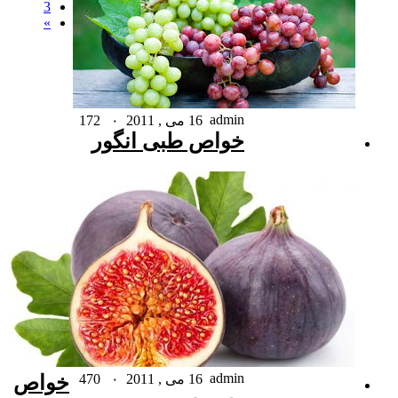
3
»
admin
16 می , 2011
۰
172
خواص طبی انگور
admin
16 می , 2011
۰
470
خواص