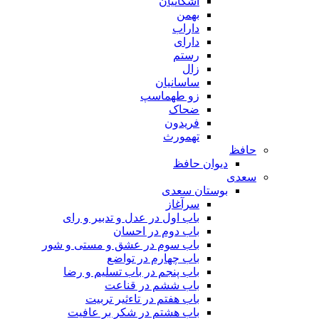
اشکانیان
بهمن
داراب
دارای
رستم
زال
ساسانیان
زو طهماسپ‏
ضحاک
فریدون
تهمورث
حافظ
دیوان حافظ
سعدی
بوستان سعدی
سرآغاز
باب اول در عدل و تدبیر و رای
باب دوم در احسان
باب سوم در عشق و مستی و شور
باب چهارم در تواضع
باب پنجم در باب تسلیم و رضا
باب ششم در قناعت
باب هفتم در تاءثیر تربیت
باب هشتم در شکر بر عافیت