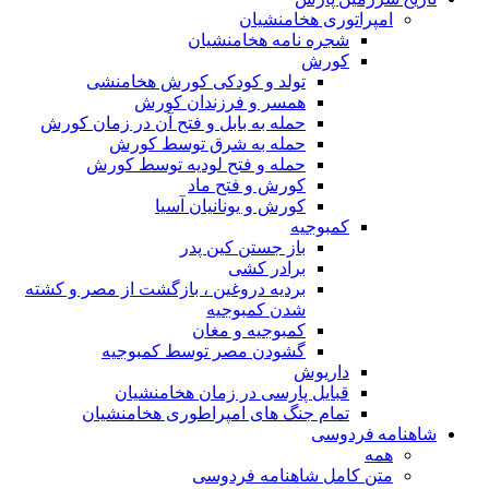
امپراتوری هخامنشیان
شجره نامه هخامنشیان
کورش
تولد و کودکی کورش هخامنشی
همسر و فرزندان کورش
حمله به بابل و فتح آن در زمان کورش
حمله به شرق توسط کورش
حمله و فتح لودیه توسط کورش
کورش و فتح ماد
کورش و یونانیان آسیا
کمبوجیه
باز جستن کین پدر
برادر کشی
بردیه دروغین ، بازگشت از مصر و کشته
شدن کمبوجیه
کمبوجیه و مغان
گشودن مصر توسط کمبوجیه
داریوش
قبایل پارسی در زمان هخامنشیان
تمام جنگ های امپراطوری هخامنشیان
شاهنامه فردوسی
همه
متن کامل شاهنامه فردوسی