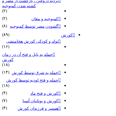
بردیه دروغین ، بازگشت از مصر و
کشته شدن کمبوجیه
(۲)
(۲)
کمبوجیه و مغان
(۸)
گشودن مصر توسط کمبوجیه
(۸۹)
کورش
تولد و کودکی کورش هخامنشی
(۱۶)
حمله به بابل و فتح آن در زمان
کورش
(۱۸)
(۱۴)
حمله به شرق توسط کورش
حمله و فتح لودیه توسط کورش
(۱۸)
(۴)
کورش و فتح ماد
(۷)
کورش و یونانیان آسیا
(۴)
همسر و فرزندان کورش