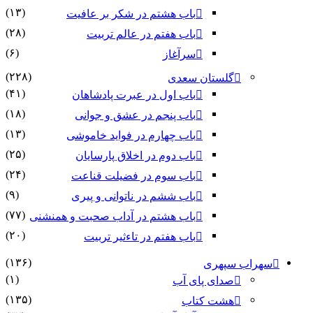
(۱۳)
باب هشتم در شکر بر عافیت
(۲۸)
باب هفتم در عالم تربیت
(۶)
سرآغاز
(۲۲۸)
گلستان سعدی
(۴۱)
باب اول در عبرت پادشاهان
(۱۸)
باب پنجم در عشق و جوانى
(۱۳)
باب چهارم در فواید خاموشى
(۲۵)
باب دوم در اخلاق پارسایان
(۲۴)
باب سوم در فضیلت قناعت
(۹)
باب ششم در ناتوانى و پیرى
(۷۷)
باب هشتم در آداب صحبت و همنشنى
(۲۰)
باب هفتم در تاءثیر تربیت
(۱۳۶)
سهراب سپهری
(۱)
صدای پای آب
(۱۳۵)
هشت کتاب