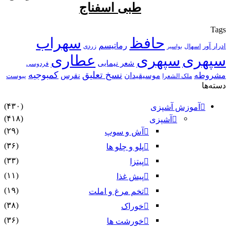
طبی اسفناج
Tag
حافظ
سهراب
رماتیسم
رار آور
اسهال
زردی
بواسیر
پهری
سپهری
عطاری
شعر نیمایی
فردوسی
نسخ تعلیق
کمبوجیه
شروطه
موسیقیدان
نقرس
یبوست
ملک الشعرا
ته‌ها
(۴۳۰)
آموزش آشپزی
(۴۱۸)
آشپزی
(۲۹)
آش و سوپ
(۳۶)
پلو و چلو ها
(۳۳)
پیتزا
(۱۱)
پیش غذا
(۱۹)
تخم مرغ و املت
(۳۸)
خوراک
(۳۶)
خورشت ها