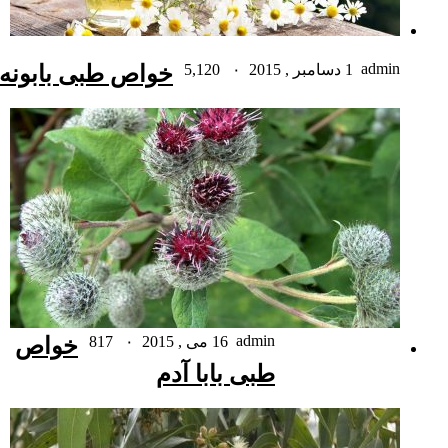
admin
1 دسامبر , 2015
۰
5,120
خواص طبی بابونه
admin
16 می , 2015
۰
817
خواص
طبی بابا آدم