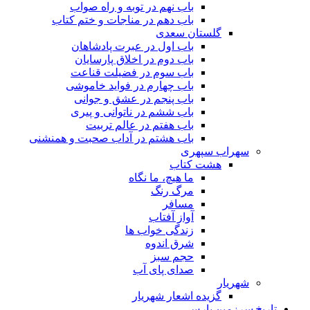
باب نهم در توبه و راه صواب
باب دهم در مناجات و ختم کتاب
گلستان سعدی
باب اول در عبرت پادشاهان
باب دوم در اخلاق پارسایان
باب سوم در فضیلت قناعت
باب چهارم در فواید خاموشى
باب پنجم در عشق و جوانى
باب ششم در ناتوانى و پیرى
باب هفتم در عالم تربیت
باب هشتم در آداب صحبت و همنشنى
سهراب سپهری
هشت کتاب
ما هیچ، ما نگاه
مرگ رنگ
مسافر
آواز آفتاب
زندگی خواب ها
شرق اندوه
حجم سبز
صدای پای آب
شهریار
گزیده اشعار شهریار
تاریخ سرزمین پارس