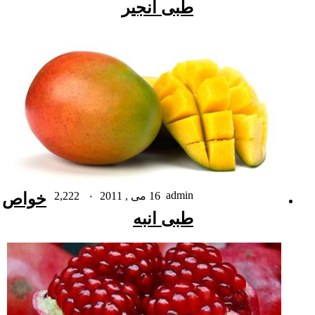
طبی انجیر
admin
16 می , 2011
۰
2,222
خواص
طبی انبه