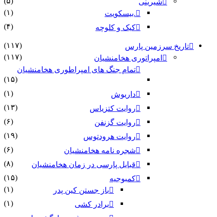
(۵)
شیرینی
(۱)
.بیسکویت
(۴)
کیک و کلوچه
(۱۱۷)
تاریخ سرزمین پارس
(۱۱۷)
امپراتوری هخامنشیان
تمام جنگ های امپراطوری هخامنشیان
(۱۵)
(۱)
داریوش
(۱۳)
روایت کتزیاس
(۶)
روایت گزنفن
(۱۹)
روایت هرودتوس
(۶)
شجره نامه هخامنشیان
(۸)
قبایل پارسی در زمان هخامنشیان
(۱۵)
کمبوجیه
(۱)
باز جستن کین پدر
(۱)
برادر کشی