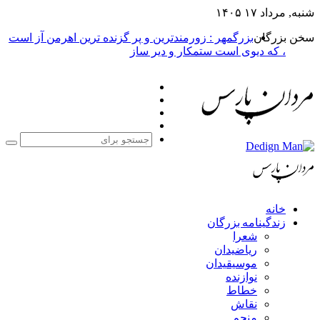
به, مرداد ۱۷ ۱۴۰۵
خن بزرگان
بزرگمهر : زورمندترین و پر گزنده ترین اهرمن آز است
، که دیوی است ستمکار و دیر ساز
فیس
X
بوک
یوتیوب
اینستاگرام
جستجو
برای
خانه
زندگینامه بزرگان
شعرا
ریاضیدان
موسیقیدان
نوازنده
خطاط
نقاش
منجم