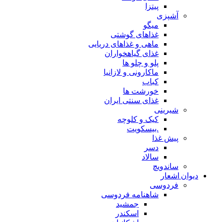
پیتزا
آشپزی
میگو
غذاهای گوشتی
ماهی و غذاهای دریایی
غذای گیاهخواران
پلو و چلو ها
ماکارونی و لازانیا
کباب
خورشت ها
غذای سنتی ایران
شیرینی
کیک و کلوچه
.بیسکویت
پیش غذا
دسر
سالاد
ساندویچ
دیوان اشعار
فردوسی
شاهنامه فردوسی
جمشید
اسکندر