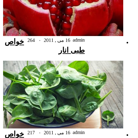
admin
16 می , 2011
۰
264
خواص
طبی انار
admin
16 می , 2011
۰
217
خواص