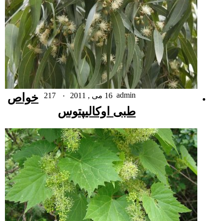
admin
16 می , 2011
۰
217
خواص
طبی اوکالیپتوس