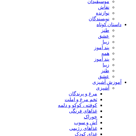
موسیقیدان
نقاش
نوازنده
نویسندگان
داستان کوتاه
طنز
عشق
زیبا
پند آموز
همه
پند آموز
زیبا
طنز
عشق
آموزش آشپزی
آشپزی
مرغ و پرندگان
تخم مرغ و املت
کوفته ، کوکو و دلمه
غذاهای فرنگی
خوراک
آش و سوپ
غذاهای رژیمی
غذای کودک