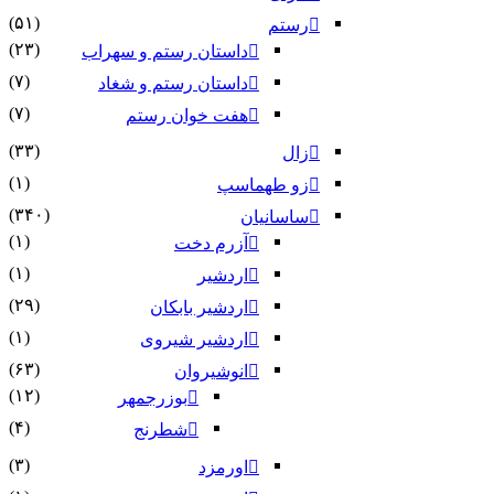
(۵۱)
رستم
(۲۳)
داستان رستم و سهراب
(۷)
داستان رستم و شغاد
(۷)
هفت خوان رستم‏
(۳۳)
زال
(۱)
زو طهماسپ‏
(۳۴۰)
ساسانیان
(۱)
آزرم دخت
(۱)
اردشیر
(۲۹)
اردشیر بابکان
(۱)
اردشیر شیروی
(۶۳)
انوشیروان
(۱۲)
بوزرجمهر
(۴)
شطرنج
(۳)
اورمزد