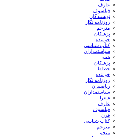
عارف
فیلسوف
نویسندگان
روزنامه نگار
مترجم
پزشکان
خواننده
کتاب شناسی
سیاستمداران
همه
پزشکان
خطاط
خواننده
روزنامه نگار
ریاضیدان
سیاستمداران
شعرا
عارف
فیلسوف
قرن
کتاب شناسی
مترجم
منجم