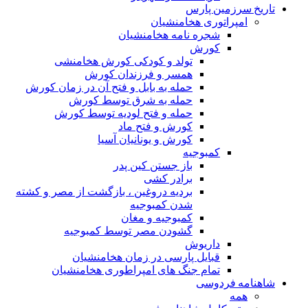
تاریخ سرزمین پارس
امپراتوری هخامنشیان
شجره نامه هخامنشیان
کورش
تولد و کودکی کورش هخامنشی
همسر و فرزندان کورش
حمله به بابل و فتح آن در زمان کورش
حمله به شرق توسط کورش
حمله و فتح لودیه توسط کورش
کورش و فتح ماد
کورش و یونانیان آسیا
کمبوجیه
باز جستن کین پدر
برادر کشی
بردیه دروغین ، بازگشت از مصر و کشته
شدن کمبوجیه
کمبوجیه و مغان
گشودن مصر توسط کمبوجیه
داریوش
قبایل پارسی در زمان هخامنشیان
تمام جنگ های امپراطوری هخامنشیان
شاهنامه فردوسی
همه