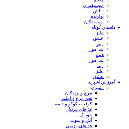
موسیقیدان
نقاش
نوازنده
نویسندگان
داستان کوتاه
طنز
عشق
زیبا
پند آموز
همه
پند آموز
زیبا
طنز
عشق
آموزش آشپزی
آشپزی
مرغ و پرندگان
تخم مرغ و املت
کوفته ، کوکو و دلمه
غذاهای فرنگی
خوراک
آش و سوپ
غذاهای رژیمی