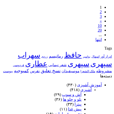
1
2
3
»
10
20
...
انتها
Tags
حافظ
سهراب
رماتیسم
ادرار آور
اسهال
زردی
بواسیر
سپهری
سپهری
عطاری
شعر نیمایی
فردوسی
نسخ تعلیق
کمبوجیه
مشروطه
موسیقیدان
نقرس
یبوست
ملک الشعرا
دسته‌ها
آموزش آشپزی
(۴۳۰)
آشپزی
(۴۱۸)
آش و سوپ
(۲۹)
پلو و چلو ها
(۳۶)
پیتزا
(۳۳)
پیش غذا
(۱۱)
تخم مرغ و املت
(۱۹)