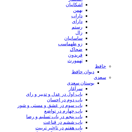
اشکانیان
بهمن
داراب
دارای
رستم
زال
ساسانیان
زو طهماسپ‏
ضحاک
فریدون
تهمورث
حافظ
دیوان حافظ
سعدی
بوستان سعدی
سرآغاز
باب اول در عدل و تدبیر و رای
باب دوم در احسان
باب سوم در عشق و مستی و شور
باب چهارم در تواضع
باب پنجم در باب تسلیم و رضا
باب ششم در قناعت
باب هفتم در تاءثیر تربیت