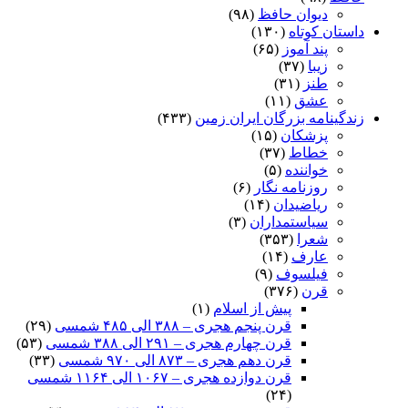
دیوان حافظ
(۹۸)
داستان کوتاه
(۱۳۰)
پند آموز
(۶۵)
زیبا
(۳۷)
طنز
(۳۱)
عشق
(۱۱)
زندگینامه بزرگان ایران زمین
(۴۳۳)
پزشکان
(۱۵)
خطاط
(۳۷)
خواننده
(۵)
روزنامه نگار
(۶)
ریاضیدان
(۱۴)
سیاستمداران
(۳)
شعرا
(۳۵۳)
عارف
(۱۴)
فیلسوف
(۹)
قرن
(۳۷۶)
پیش از اسلام
(۱)
قرن پنجم هجری – ۳۸۸ الی ۴۸۵ شمسی
(۲۹)
قرن چهارم هجری – ۲۹۱ الی ۳۸۸ شمسی
(۵۳)
قرن دهم هجری – ۸۷۳ الی ۹۷۰ شمسی
(۳۳)
قرن دوازده هجری – ۱۰۶۷ الی ۱۱۶۴ شمسی
(۲۴)