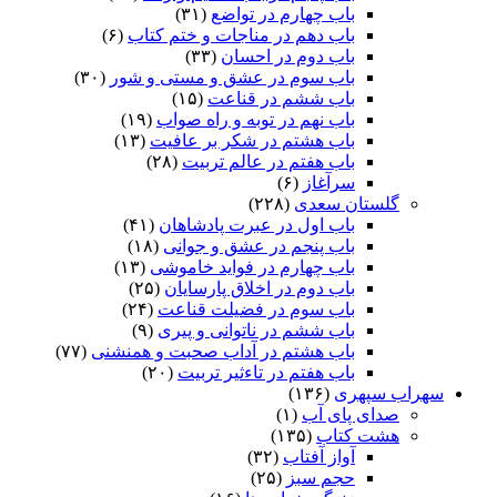
باب چهارم در تواضع
(۳۱)
باب دهم در مناجات و ختم کتاب
(۶)
باب دوم در احسان
(۳۳)
باب سوم در عشق و مستی و شور
(۳۰)
باب ششم در قناعت
(۱۵)
باب نهم در توبه و راه صواب
(۱۹)
باب هشتم در شکر بر عافیت
(۱۳)
باب هفتم در عالم تربیت
(۲۸)
سرآغاز
(۶)
گلستان سعدی
(۲۲۸)
باب اول در عبرت پادشاهان
(۴۱)
باب پنجم در عشق و جوانى
(۱۸)
باب چهارم در فواید خاموشى
(۱۳)
باب دوم در اخلاق پارسایان
(۲۵)
باب سوم در فضیلت قناعت
(۲۴)
باب ششم در ناتوانى و پیرى
(۹)
باب هشتم در آداب صحبت و همنشنى
(۷۷)
باب هفتم در تاءثیر تربیت
(۲۰)
سهراب سپهری
(۱۳۶)
صدای پای آب
(۱)
هشت کتاب
(۱۳۵)
آواز آفتاب
(۳۲)
حجم سبز
(۲۵)