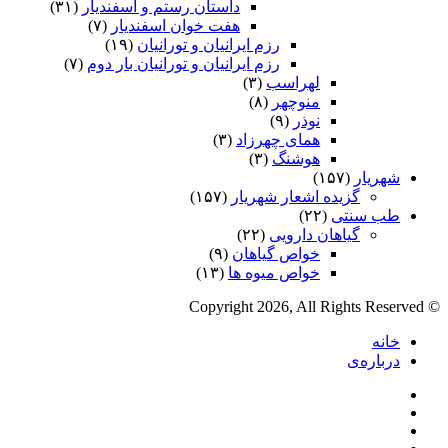
داستان رستم و اسفندیار
(۳۱)
هفت خوان اسفندیار
(۷)
رزم ایرانیان و تورانیان
(۱۹)
رزم ایرانیان و تورانیان بار دوم
(۷)
لهراسب
(۳)
منوچهر
(۸)
نوذر
(۹)
هماى چهرزاد
(۳)
هوشنگ
(۳)
شهریار
(۱۵۷)
گزیده اشعار شهریار
(۱۵۷)
طب سنتی
(۲۲)
گیاهان دارویی
(۲۲)
خواص گیاهان
(۹)
خواص میوه ها
(۱۳)
© Copyright 2026, All Rights Reserved
خانه
درباره‌ی
فیس
X
بوک
یوتیوب