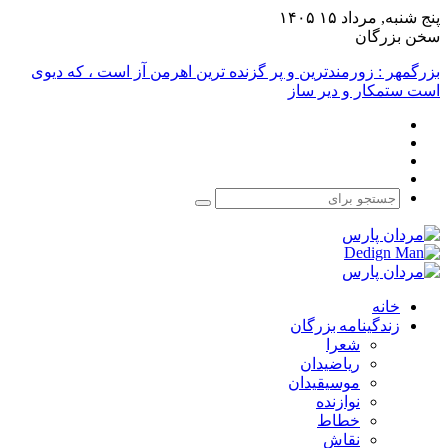
پنج شنبه, مرداد ۱۵ ۱۴۰۵
سخن بزرگان
بزرگمهر : زورمندترین و پر گزنده ترین اهرمن آز است ، که دیوی
است ستمکار و دیر ساز
فیس
X
بوک
یوتیوب
اینستاگرام
جستجو
برای
خانه
زندگینامه بزرگان
شعرا
ریاضیدان
موسیقیدان
نوازنده
خطاط
نقاش