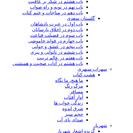
باب هشتم در شکر بر عافیت
باب نهم در توبه و راه صواب
باب دهم در مناجات و ختم کتاب
گلستان سعدی
باب اول در عبرت پادشاهان
باب دوم در اخلاق پارسایان
باب سوم در فضیلت قناعت
باب چهارم در فواید خاموشى
باب پنجم در عشق و جوانى
باب ششم در ناتوانى و پیرى
باب هفتم در عالم تربیت
باب هشتم در آداب صحبت و همنشنى
سهراب سپهری
هشت کتاب
ما هیچ، ما نگاه
مرگ رنگ
مسافر
آواز آفتاب
زندگی خواب ها
شرق اندوه
حجم سبز
صدای پای آب
شهریار
گزیده اشعار شهریار