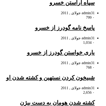
سپاه آراستن خسرو
31 جولای , 2011
admin
799
۰
پاسخ نامه گودرز از خسرو
31 جولای , 2011
admin
1,034
۰
یارى خواستن گودرز از خسرو
31 جولای , 2011
admin
768
۰
شبیخون کردن نستهین و کشته شدن او
31 جولای , 2011
admin
2,656
۰
کشته شدن هومان به دست بیژن