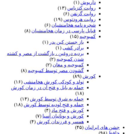
داریوش
(۱)
روایت کتزیاس
(۱۳)
روایت گزنفن
(۶)
روایت هرودتوس
(۱۹)
شجره نامه هخامنشیان
(۶)
قبایل پارسی در زمان هخامنشیان
(۸)
کمبوجیه
(۱۵)
باز جستن کین پدر
(۱)
برادر کشی
(۱)
بردیه دروغین ، بازگشت از مصر و کشته
شدن کمبوجیه
(۲)
کمبوجیه و مغان
(۲)
گشودن مصر توسط کمبوجیه
(۸)
کورش
(۸۹)
تولد و کودکی کورش هخامنشی
(۱۶)
حمله به بابل و فتح آن در زمان کورش
(۱۸)
حمله به شرق توسط کورش
(۱۴)
حمله و فتح لودیه توسط کورش
(۱۸)
کورش و فتح ماد
(۴)
کورش و یونانیان آسیا
(۷)
همسر و فرزندان کورش
(۴)
جشن های ایرانیان
(۴۵)
حافظ
(۹۸)