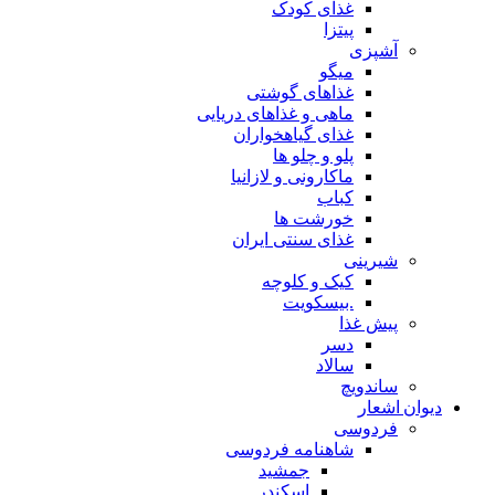
غذای کودک
پیتزا
آشپزی
میگو
غذاهای گوشتی
ماهی و غذاهای دریایی
غذای گیاهخواران
پلو و چلو ها
ماکارونی و لازانیا
کباب
خورشت ها
غذای سنتی ایران
شیرینی
کیک و کلوچه
.بیسکویت
پیش غذا
دسر
سالاد
ساندویچ
دیوان اشعار
فردوسی
شاهنامه فردوسی
جمشید
اسکندر