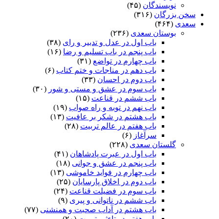
نویسندگان
(۴۵)
سخن بزرگان
(۳۱۶)
سعدی
(۴۶۴)
بوستان سعدی
(۲۳۶)
باب اول در عدل و تدبیر و رای
(۳۸)
باب پنجم در باب تسلیم و رضا
(۱۶)
باب چهارم در تواضع
(۳۱)
باب دهم در مناجات و ختم کتاب
(۶)
باب دوم در احسان
(۳۳)
باب سوم در عشق و مستی و شور
(۳۰)
باب ششم در قناعت
(۱۵)
باب نهم در توبه و راه صواب
(۱۹)
باب هشتم در شکر بر عافیت
(۱۳)
باب هفتم در عالم تربیت
(۲۸)
سرآغاز
(۶)
گلستان سعدی
(۲۲۸)
باب اول در عبرت پادشاهان
(۴۱)
باب پنجم در عشق و جوانى
(۱۸)
باب چهارم در فواید خاموشى
(۱۳)
باب دوم در اخلاق پارسایان
(۲۵)
باب سوم در فضیلت قناعت
(۲۴)
باب ششم در ناتوانى و پیرى
(۹)
باب هشتم در آداب صحبت و همنشنى
(۷۷)
باب هفتم در تاءثیر تربیت
(۲۰)