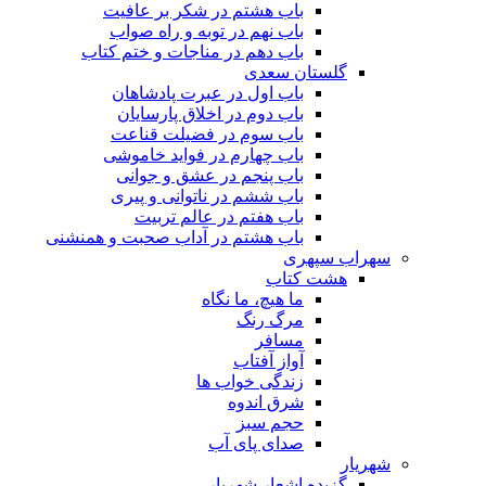
باب هشتم در شکر بر عافیت
باب نهم در توبه و راه صواب
باب دهم در مناجات و ختم کتاب
گلستان سعدی
باب اول در عبرت پادشاهان
باب دوم در اخلاق پارسایان
باب سوم در فضیلت قناعت
باب چهارم در فواید خاموشى
باب پنجم در عشق و جوانى
باب ششم در ناتوانى و پیرى
باب هفتم در عالم تربیت
باب هشتم در آداب صحبت و همنشنى
سهراب سپهری
هشت کتاب
ما هیچ، ما نگاه
مرگ رنگ
مسافر
آواز آفتاب
زندگی خواب ها
شرق اندوه
حجم سبز
صدای پای آب
شهریار
گزیده اشعار شهریار