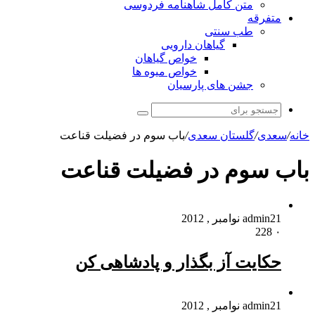
متن کامل شاهنامه فردوسی
متفرقه
طب سنتی
گیاهان دارویی
خواص گیاهان
خواص میوه ها
جشن های پارسیان
جستجو
برای
خانه
/
سعدی
/
گلستان سعدی
/
باب سوم در فضيلت قناعت
باب سوم در فضيلت قناعت
21 نوامبر , 2012
admin
228
۰
حکایت آز بگذار و پادشاهى کن
21 نوامبر , 2012
admin