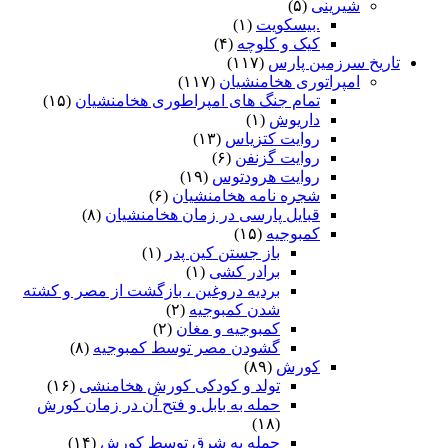
شیرینی
(۵)
.بیسکویت
(۱)
کیک و کلوچه
(۴)
تاریخ سرزمین پارس
(۱۱۷)
امپراتوری هخامنشیان
(۱۱۷)
تمام جنگ های امپراطوری هخامنشیان
(۱۵)
داریوش
(۱)
روایت کتزیاس
(۱۳)
روایت گزنفن
(۶)
روایت هرودتوس
(۱۹)
شجره نامه هخامنشیان
(۶)
قبایل پارسی در زمان هخامنشیان
(۸)
کمبوجیه
(۱۵)
باز جستن کین پدر
(۱)
برادر کشی
(۱)
بردیه دروغین ، بازگشت از مصر و کشته
شدن کمبوجیه
(۲)
کمبوجیه و مغان
(۲)
گشودن مصر توسط کمبوجیه
(۸)
کورش
(۸۹)
تولد و کودکی کورش هخامنشی
(۱۶)
حمله به بابل و فتح آن در زمان کورش
(۱۸)
حمله به شرق توسط کورش
(۱۴)