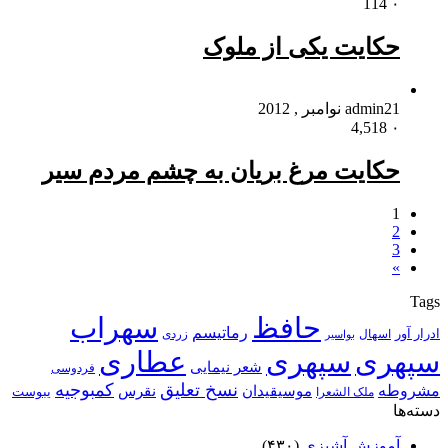
114
۰
حکایت یکى از ملوک
21 نوامبر , 2012
admin
4,518
۰
حکایت مرغ بریان به چشم مردم سیر
1
2
3
»
Tags
حافظ
سهراب
رماتیسم
ادرار آور
اسهال
زردی
بواسیر
سپهری
سپهری
عطاری
شعر نیمایی
فردوسی
نسخ تعلیق
کمبوجیه
مشروطه
موسیقیدان
نقرس
یبوست
ملک الشعرا
دسته‌ها
آموزش آشپزی
(۴۳۰)