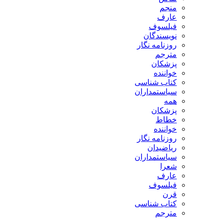
منجم
عارف
فیلسوف
نویسندگان
روزنامه نگار
مترجم
پزشکان
خواننده
کتاب شناسی
سیاستمداران
همه
پزشکان
خطاط
خواننده
روزنامه نگار
ریاضیدان
سیاستمداران
شعرا
عارف
فیلسوف
قرن
کتاب شناسی
مترجم