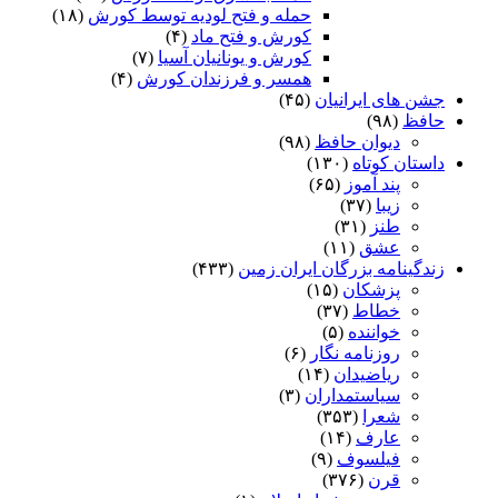
حمله و فتح لودیه توسط کورش
(۱۸)
کورش و فتح ماد
(۴)
کورش و یونانیان آسیا
(۷)
همسر و فرزندان کورش
(۴)
جشن های ایرانیان
(۴۵)
حافظ
(۹۸)
دیوان حافظ
(۹۸)
داستان کوتاه
(۱۳۰)
پند آموز
(۶۵)
زیبا
(۳۷)
طنز
(۳۱)
عشق
(۱۱)
زندگینامه بزرگان ایران زمین
(۴۳۳)
پزشکان
(۱۵)
خطاط
(۳۷)
خواننده
(۵)
روزنامه نگار
(۶)
ریاضیدان
(۱۴)
سیاستمداران
(۳)
شعرا
(۳۵۳)
عارف
(۱۴)
فیلسوف
(۹)
قرن
(۳۷۶)