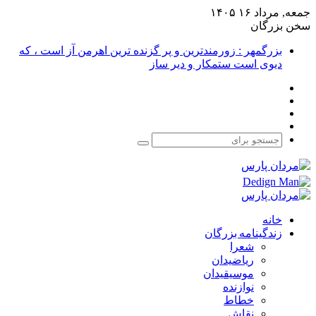
جمعه, مرداد ۱۶ ۱۴۰۵
سخن بزرگان
بزرگمهر : زورمندترین و پر گزنده ترین اهرمن آز است ، که
دیوی است ستمکار و دیر ساز
فیس
X
بوک
یوتیوب
اینستاگرام
جستجو
برای
خانه
زندگینامه بزرگان
شعرا
ریاضیدان
موسیقیدان
نوازنده
خطاط
نقاش