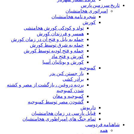
تاریخ سرزمین پارس
امپراتوری هخامنشیان
شجره نامه هخامنشیان
کورش
تولد و کودکی کورش هخامنشی
همسر و فرزندان کورش
حمله به بابل و فتح آن در زمان کورش
حمله به شرق توسط کورش
حمله و فتح لودیه توسط کورش
کورش و فتح ماد
کورش و یونانیان آسیا
کمبوجیه
باز جستن کین پدر
برادر کشی
بردیه دروغین ، بازگشت از مصر و کشته
شدن کمبوجیه
کمبوجیه و مغان
گشودن مصر توسط کمبوجیه
داریوش
قبایل پارسی در زمان هخامنشیان
تمام جنگ های امپراطوری هخامنشیان
شاهنامه فردوسی
همه