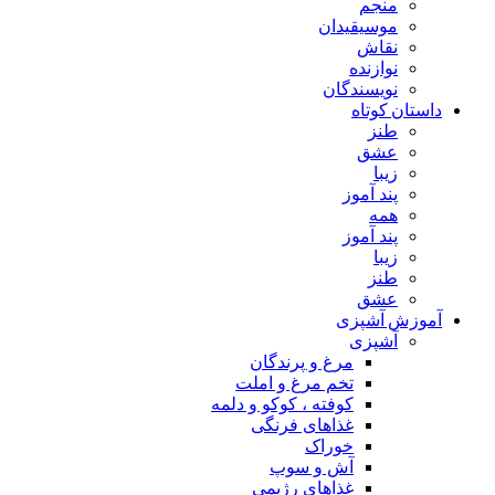
منجم
موسیقیدان
نقاش
نوازنده
نویسندگان
داستان کوتاه
طنز
عشق
زیبا
پند آموز
همه
پند آموز
زیبا
طنز
عشق
آموزش آشپزی
آشپزی
مرغ و پرندگان
تخم مرغ و املت
کوفته ، کوکو و دلمه
غذاهای فرنگی
خوراک
آش و سوپ
غذاهای رژیمی