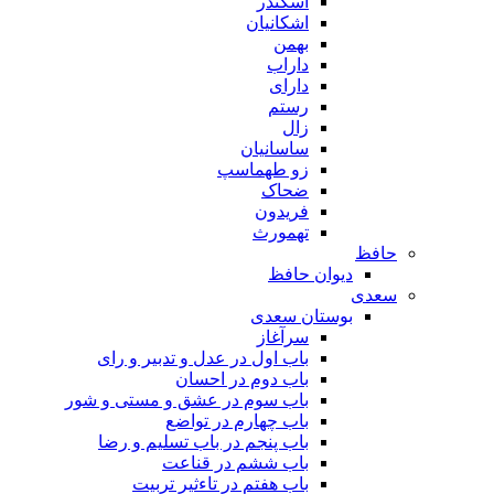
اسکندر
اشکانیان
بهمن
داراب
دارای
رستم
زال
ساسانیان
زو طهماسپ‏
ضحاک
فریدون
تهمورث
حافظ
دیوان حافظ
سعدی
بوستان سعدی
سرآغاز
باب اول در عدل و تدبیر و رای
باب دوم در احسان
باب سوم در عشق و مستی و شور
باب چهارم در تواضع
باب پنجم در باب تسلیم و رضا
باب ششم در قناعت
باب هفتم در تاءثیر تربیت