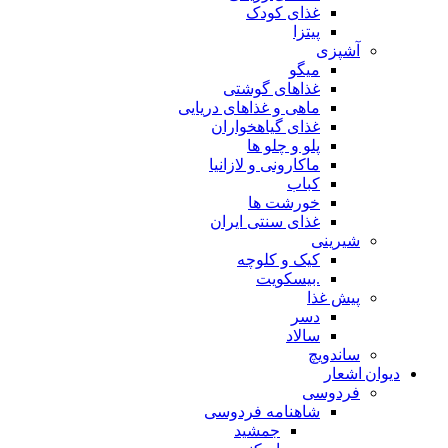
غذای کودک
پیتزا
آشپزی
میگو
غذاهای گوشتی
ماهی و غذاهای دریایی
غذای گیاهخواران
پلو و چلو ها
ماکارونی و لازانیا
کباب
خورشت ها
غذای سنتی ایران
شیرینی
کیک و کلوچه
.بیسکویت
پیش غذا
دسر
سالاد
ساندویچ
دیوان اشعار
فردوسی
شاهنامه فردوسی
جمشید