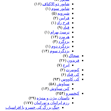
شاپور ذو الاکتاف
(۱۶)
شاپور سوم‏
(۱)
شیرویه
(۵)
فرایین
(۲)
فرخ زاد
(۱)
قباد
(۹)
نرسئ بهرام‏
(۱)
هرمزد
(۱۳)
یزدگرد
(۳)
یزدگرد دوم
(۱)
یزدگرد سوم
(۱۴)
ضحاک
(۷)
فریدون
(۲۶)
ایرج
(۷)
کیومرث
(۲)
کی قباد
(۶)
کی کاووس
(۹۳)
سیاوش
(۵۸)
کین سیاوش
(۱۳)
کیخسرو
(۲۵۴)
داستان بیژن و منیژه
(۲۹)
رزم ایرانیان و تورانیان
(۱۷۷)
جنگ بزرگ کی خسرو با افراسیاب