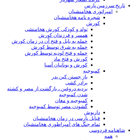
تاریخ سرزمین پارس
امپراتوری هخامنشیان
شجره نامه هخامنشیان
کورش
تولد و کودکی کورش هخامنشی
همسر و فرزندان کورش
حمله به بابل و فتح آن در زمان کورش
حمله به شرق توسط کورش
حمله و فتح لودیه توسط کورش
کورش و فتح ماد
کورش و یونانیان آسیا
کمبوجیه
باز جستن کین پدر
برادر کشی
بردیه دروغین ، بازگشت از مصر و کشته
شدن کمبوجیه
کمبوجیه و مغان
گشودن مصر توسط کمبوجیه
داریوش
قبایل پارسی در زمان هخامنشیان
تمام جنگ های امپراطوری هخامنشیان
شاهنامه فردوسی
همه