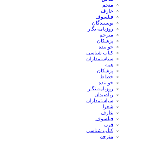
منجم
عارف
فیلسوف
نویسندگان
روزنامه نگار
مترجم
پزشکان
خواننده
کتاب شناسی
سیاستمداران
همه
پزشکان
خطاط
خواننده
روزنامه نگار
ریاضیدان
سیاستمداران
شعرا
عارف
فیلسوف
قرن
کتاب شناسی
مترجم