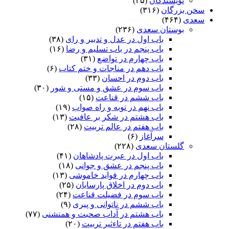
نویسندگان
(۴۵)
سخن بزرگان
(۳۱۶)
سعدی
(۴۶۴)
بوستان سعدی
(۲۳۶)
باب اول در عدل و تدبیر و رای
(۳۸)
باب پنجم در باب تسلیم و رضا
(۱۶)
باب چهارم در تواضع
(۳۱)
باب دهم در مناجات و ختم کتاب
(۶)
باب دوم در احسان
(۳۳)
باب سوم در عشق و مستی و شور
(۳۰)
باب ششم در قناعت
(۱۵)
باب نهم در توبه و راه صواب
(۱۹)
باب هشتم در شکر بر عافیت
(۱۳)
باب هفتم در عالم تربیت
(۲۸)
سرآغاز
(۶)
گلستان سعدی
(۲۲۸)
باب اول در عبرت پادشاهان
(۴۱)
باب پنجم در عشق و جوانى
(۱۸)
باب چهارم در فواید خاموشى
(۱۳)
باب دوم در اخلاق پارسایان
(۲۵)
باب سوم در فضیلت قناعت
(۲۴)
باب ششم در ناتوانى و پیرى
(۹)
باب هشتم در آداب صحبت و همنشنى
(۷۷)
باب هفتم در تاءثیر تربیت
(۲۰)