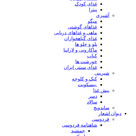
غذای کودک
پیتزا
آشپزی
میگو
غذاهای گوشتی
ماهی و غذاهای دریایی
غذای گیاهخواران
پلو و چلو ها
ماکارونی و لازانیا
کباب
خورشت ها
غذای سنتی ایران
شیرینی
کیک و کلوچه
.بیسکویت
پیش غذا
دسر
سالاد
ساندویچ
دیوان اشعار
فردوسی
شاهنامه فردوسی
جمشید