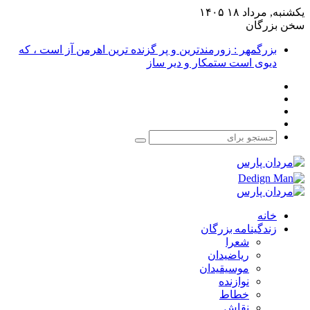
یکشنبه, مرداد ۱۸ ۱۴۰۵
سخن بزرگان
بزرگمهر : زورمندترین و پر گزنده ترین اهرمن آز است ، که
دیوی است ستمکار و دیر ساز
فیس
X
بوک
یوتیوب
اینستاگرام
جستجو
برای
خانه
زندگینامه بزرگان
شعرا
ریاضیدان
موسیقیدان
نوازنده
خطاط
نقاش