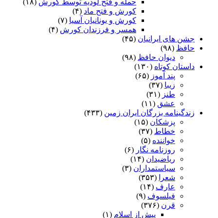
حمله و فتح لودیه توسط کورش
(۱۸)
کورش و فتح ماد
(۴)
کورش و یونانیان آسیا
(۷)
همسر و فرزندان کورش
(۴)
جشن های ایرانیان
(۴۵)
حافظ
(۹۸)
دیوان حافظ
(۹۸)
داستان کوتاه
(۱۳۰)
پند آموز
(۶۵)
زیبا
(۳۷)
طنز
(۳۱)
عشق
(۱۱)
زندگینامه بزرگان ایران زمین
(۴۳۳)
پزشکان
(۱۵)
خطاط
(۳۷)
خواننده
(۵)
روزنامه نگار
(۶)
ریاضیدان
(۱۴)
سیاستمداران
(۳)
شعرا
(۳۵۳)
عارف
(۱۴)
فیلسوف
(۹)
قرن
(۳۷۶)
پیش از اسلام
(۱)