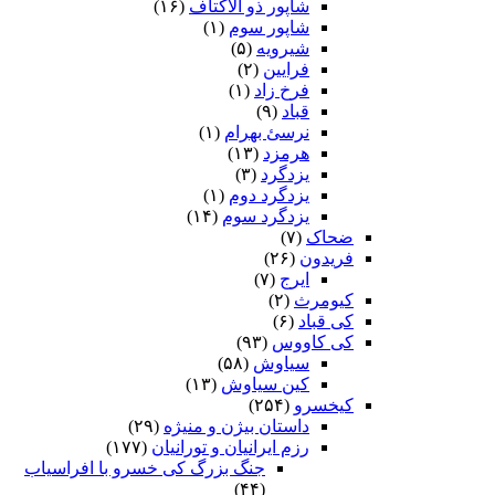
شاپور ذو الاکتاف
(۱۶)
شاپور سوم‏
(۱)
شیرویه
(۵)
فرایین
(۲)
فرخ زاد
(۱)
قباد
(۹)
نرسئ بهرام‏
(۱)
هرمزد
(۱۳)
یزدگرد
(۳)
یزدگرد دوم
(۱)
یزدگرد سوم
(۱۴)
ضحاک
(۷)
فریدون
(۲۶)
ایرج
(۷)
کیومرث
(۲)
کی قباد
(۶)
کی کاووس
(۹۳)
سیاوش
(۵۸)
کین سیاوش
(۱۳)
کیخسرو
(۲۵۴)
داستان بیژن و منیژه
(۲۹)
رزم ایرانیان و تورانیان
(۱۷۷)
جنگ بزرگ کی خسرو با افراسیاب
(۴۴)