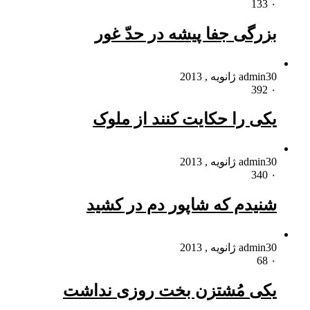
133
۰
بزرگی جفا پیشه در حدّ غور
30 ژانویه , 2013
admin
392
۰
یکی را حکایت کنند از ملوک
30 ژانویه , 2013
admin
340
۰
شنیدم که شاپور دم در کشید
30 ژانویه , 2013
admin
68
۰
یکی مُشتزن بخت روزی نداشت