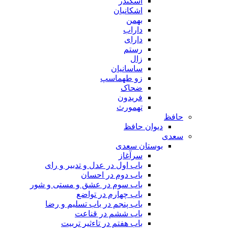
اسکندر
اشکانیان
بهمن
داراب
دارای
رستم
زال
ساسانیان
زو طهماسپ‏
ضحاک
فریدون
تهمورث
حافظ
دیوان حافظ
سعدی
بوستان سعدی
سرآغاز
باب اول در عدل و تدبیر و رای
باب دوم در احسان
باب سوم در عشق و مستی و شور
باب چهارم در تواضع
باب پنجم در باب تسلیم و رضا
باب ششم در قناعت
باب هفتم در تاءثیر تربیت