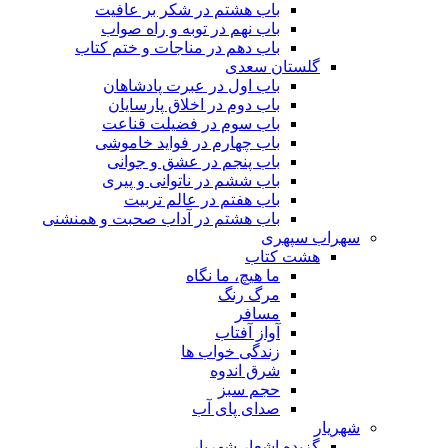
باب هشتم در شکر بر عافیت
باب نهم در توبه و راه صواب
باب دهم در مناجات و ختم کتاب
گلستان سعدی
باب اول در عبرت پادشاهان
باب دوم در اخلاق پارسایان
باب سوم در فضیلت قناعت
باب چهارم در فواید خاموشى
باب پنجم در عشق و جوانى
باب ششم در ناتوانى و پیرى
باب هفتم در عالم تربیت
باب هشتم در آداب صحبت و همنشنى
سهراب سپهری
هشت کتاب
ما هیچ، ما نگاه
مرگ رنگ
مسافر
آواز آفتاب
زندگی خواب ها
شرق اندوه
حجم سبز
صدای پای آب
شهریار
گزیده اشعار شهریار