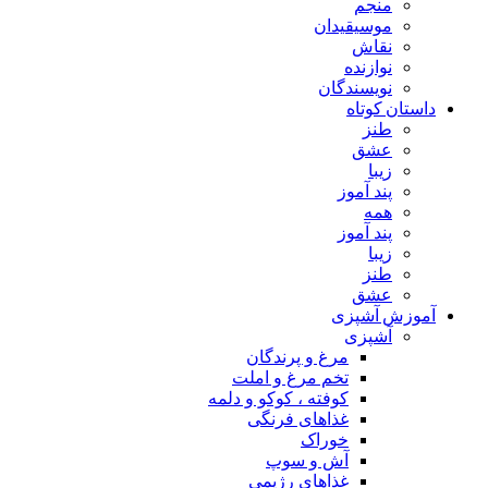
منجم
موسیقیدان
نقاش
نوازنده
نویسندگان
داستان کوتاه
طنز
عشق
زیبا
پند آموز
همه
پند آموز
زیبا
طنز
عشق
آموزش آشپزی
آشپزی
مرغ و پرندگان
تخم مرغ و املت
کوفته ، کوکو و دلمه
غذاهای فرنگی
خوراک
آش و سوپ
غذاهای رژیمی