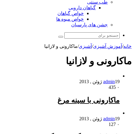
طب سنتی
گیاهان دارویی
خواص گیاهان
خواص میوه ها
جشن های پارسیان
جستجو
برای
خانه
/
آموزش آشپزی
/
آشپزی
/
ماکارونی و لازانیا
ماکارونی و لازانیا
19 ژوئن , 2013
admin
435
۰
ماکارونی با سینه مرغ
19 ژوئن , 2013
admin
127
۰