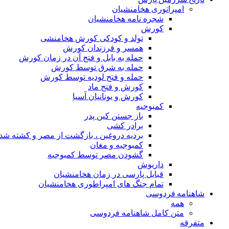
امپراتوری هخامنشیان
شجره نامه هخامنشیان
کورش
تولد و کودکی کورش هخامنشی
همسر و فرزندان کورش
حمله به بابل و فتح آن در زمان کورش
حمله به شرق توسط کورش
حمله و فتح لودیه توسط کورش
کورش و فتح ماد
کورش و یونانیان آسیا
کمبوجیه
باز جستن کین پدر
برادر کشی
بردیه دروغین ، بازگشت از مصر و کشته شد
کمبوجیه و مغان
گشودن مصر توسط کمبوجیه
داریوش
قبایل پارسی در زمان هخامنشیان
تمام جنگ های امپراطوری هخامنشیان
شاهنامه فردوسی
همه
متن کامل شاهنامه فردوسی
متفرقه