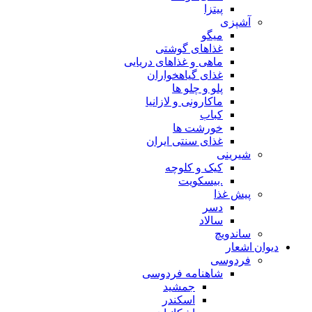
پیتزا
آشپزی
میگو
غذاهای گوشتی
ماهی و غذاهای دریایی
غذای گیاهخواران
پلو و چلو ها
ماکارونی و لازانیا
کباب
خورشت ها
غذای سنتی ایران
شیرینی
کیک و کلوچه
.بیسکویت
پیش غذا
دسر
سالاد
ساندویچ
دیوان اشعار
فردوسی
شاهنامه فردوسی
جمشید
اسکندر