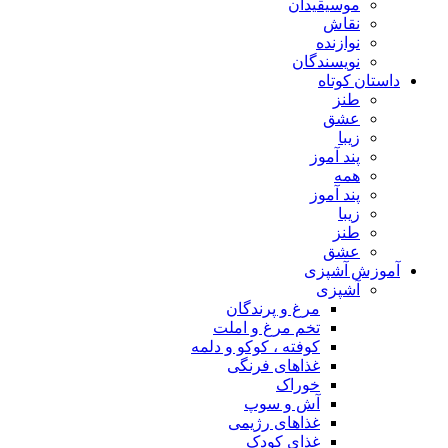
موسیقیدان
نقاش
نوازنده
نویسندگان
داستان کوتاه
طنز
عشق
زیبا
پند آموز
همه
پند آموز
زیبا
طنز
عشق
آموزش آشپزی
آشپزی
مرغ و پرندگان
تخم مرغ و املت
کوفته ، کوکو و دلمه
غذاهای فرنگی
خوراک
آش و سوپ
غذاهای رژیمی
غذای کودک