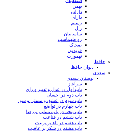
اشکانیان
بهمن
داراب
دارای
رستم
زال
ساسانیان
زو طهماسپ‏
ضحاک
فریدون
تهمورث
حافظ
دیوان حافظ
سعدی
بوستان سعدی
سرآغاز
باب اول در عدل و تدبیر و رای
باب دوم در احسان
باب سوم در عشق و مستی و شور
باب چهارم در تواضع
باب پنجم در باب تسلیم و رضا
باب ششم در قناعت
باب هفتم در تاءثیر تربیت
باب هشتم در شکر بر عافیت