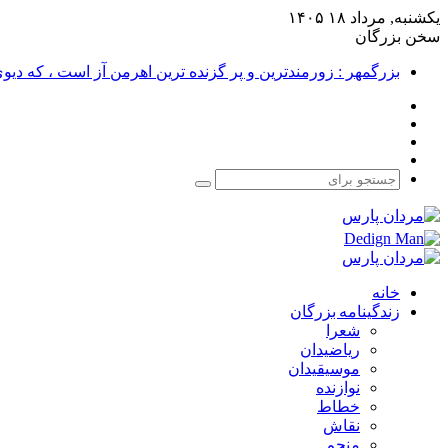
یکشنبه, مرداد ۱۸ ۱۴۰۵
سخن بزرگان
بزرگمهر : زورمندترین و پر گزنده ترین اهرمن آز است ، که دی
فیس
X
بوک
یوتیوب
اینستاگرام
جستجو
برای
خانه
زندگینامه بزرگان
شعرا
ریاضیدان
موسیقیدان
نوازنده
خطاط
نقاش
منجم