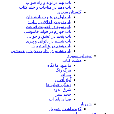
باب نهم در توبه و راه صواب
باب دهم در مناجات و ختم کتاب
گلستان سعدی
باب اول در عبرت پادشاهان
باب دوم در اخلاق پارسایان
باب سوم در فضیلت قناعت
باب چهارم در فواید خاموشى
باب پنجم در عشق و جوانى
باب ششم در ناتوانى و پیرى
باب هفتم در عالم تربیت
باب هشتم در آداب صحبت و همنشنى
سهراب سپهری
هشت کتاب
ما هیچ، ما نگاه
مرگ رنگ
مسافر
آواز آفتاب
زندگی خواب ها
شرق اندوه
حجم سبز
صدای پای آب
شهریار
گزیده اشعار شهریار
تاریخ سرزمین پارس