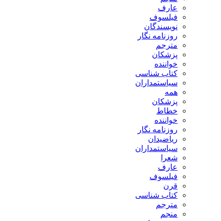
عارف
فیلسوف
نویسندگان
روزنامه نگار
مترجم
پزشکان
خواننده
کتاب شناسی
سیاستمداران
همه
پزشکان
خطاط
خواننده
روزنامه نگار
ریاضیدان
سیاستمداران
شعرا
عارف
فیلسوف
قرن
کتاب شناسی
مترجم
منجم