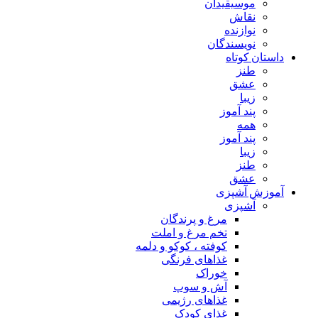
موسیقیدان
نقاش
نوازنده
نویسندگان
داستان کوتاه
طنز
عشق
زیبا
پند آموز
همه
پند آموز
زیبا
طنز
عشق
آموزش آشپزی
آشپزی
مرغ و پرندگان
تخم مرغ و املت
کوفته ، کوکو و دلمه
غذاهای فرنگی
خوراک
آش و سوپ
غذاهای رژیمی
غذای کودک