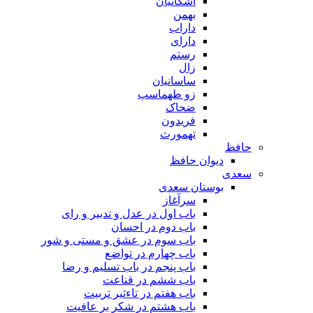
اشکانیان
بهمن
داراب
دارای
رستم
زال
ساسانیان
زو طهماسپ‏
ضحاک
فریدون
تهمورث
حافظ
دیوان حافظ
سعدی
بوستان سعدی
سرآغاز
باب اول در عدل و تدبیر و رای
باب دوم در احسان
باب سوم در عشق و مستی و شور
باب چهارم در تواضع
باب پنجم در باب تسلیم و رضا
باب ششم در قناعت
باب هفتم در تاءثیر تربیت
باب هشتم در شکر بر عافیت