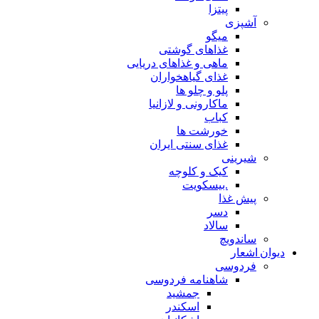
پیتزا
آشپزی
میگو
غذاهای گوشتی
ماهی و غذاهای دریایی
غذای گیاهخواران
پلو و چلو ها
ماکارونی و لازانیا
کباب
خورشت ها
غذای سنتی ایران
شیرینی
کیک و کلوچه
.بیسکویت
پیش غذا
دسر
سالاد
ساندویچ
دیوان اشعار
فردوسی
شاهنامه فردوسی
جمشید
اسکندر