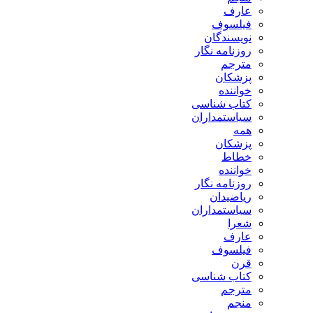
عارف
فیلسوف
نویسندگان
روزنامه نگار
مترجم
پزشکان
خواننده
کتاب شناسی
سیاستمداران
همه
پزشکان
خطاط
خواننده
روزنامه نگار
ریاضیدان
سیاستمداران
شعرا
عارف
فیلسوف
قرن
کتاب شناسی
مترجم
منجم