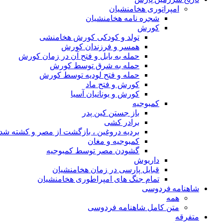
امپراتوری هخامنشیان
شجره نامه هخامنشیان
کورش
تولد و کودکی کورش هخامنشی
همسر و فرزندان کورش
حمله به بابل و فتح آن در زمان کورش
حمله به شرق توسط کورش
حمله و فتح لودیه توسط کورش
کورش و فتح ماد
کورش و یونانیان آسیا
کمبوجیه
باز جستن کین پدر
برادر کشی
بردیه دروغین ، بازگشت از مصر و کشته شد
کمبوجیه و مغان
گشودن مصر توسط کمبوجیه
داریوش
قبایل پارسی در زمان هخامنشیان
تمام جنگ های امپراطوری هخامنشیان
شاهنامه فردوسی
همه
متن کامل شاهنامه فردوسی
متفرقه