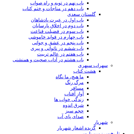
باب نهم در توبه و راه صواب
باب دهم در مناجات و ختم کتاب
گلستان سعدی
باب اول در عبرت پادشاهان
باب دوم در اخلاق پارسایان
باب سوم در فضیلت قناعت
باب چهارم در فواید خاموشى
باب پنجم در عشق و جوانى
باب ششم در ناتوانى و پیرى
باب هفتم در عالم تربیت
باب هشتم در آداب صحبت و همنشنى
سهراب سپهری
هشت کتاب
ما هیچ، ما نگاه
مرگ رنگ
مسافر
آواز آفتاب
زندگی خواب ها
شرق اندوه
حجم سبز
صدای پای آب
شهریار
گزیده اشعار شهریار
تاریخ سرزمین پارس