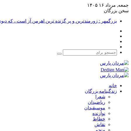
جمعه, مرداد ۱۶ ۱۴۰۵
سخن بزرگان
بزرگمهر : زورمندترین و پر گزنده ترین اهرمن آز است ، که دی
فیس
X
بوک
یوتیوب
اینستاگرام
جستجو
برای
خانه
زندگینامه بزرگان
شعرا
ریاضیدان
موسیقیدان
نوازنده
خطاط
نقاش
منجم