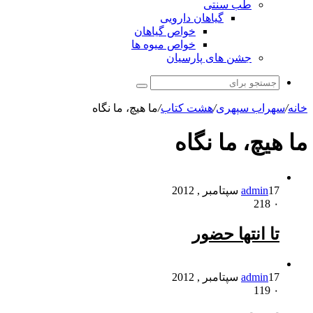
طب سنتی
گیاهان دارویی
خواص گیاهان
خواص میوه ها
جشن های پارسیان
جستجو
برای
خانه
/
سهراب سپهری
/
هشت کتاب
/
ما هیچ، ما نگاه
ما هیچ، ما نگاه
17 سپتامبر , 2012
admin
218
۰
تا انتها حضور
17 سپتامبر , 2012
admin
119
۰