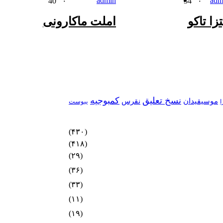
admin
adm
40
۰
34
۰
تزا تاکو
املت ماکارونی
نسخ تعلیق
کمبوجیه
موسیقیدان
نقرس
یبوست
ا
(۴۳۰)
(۴۱۸)
(۲۹)
(۳۶)
(۳۳)
(۱۱)
(۱۹)