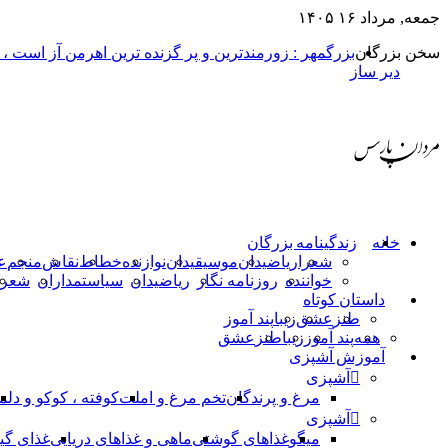
جمعه, مرداد ۱۶ ۱۴۰۵
سخن بزرگان
بزرگمهر : زورمندترین و پر گزنده ترین اهرمن آز است ،
دیر ساز
خانه
زندگینامه بزرگان
شعرا
ریاضیدان
موسیقیدان
نوازنده
خطاط
نقاش
منجم
ع
خواننده
روزنامه نگار
ریاضیدان
سیاستمداران
شعرا
داستان کوتاه
طنز
عشق
زیبا
پند آموز
همه
پند آموز
زیبا
طنز
عشق
آموزش آشپزی
آشپزی
مرغ و پرندگان
تخم مرغ و املت
کوفته ، کوکو و دلم
آشپزی
میگو
غذاهای گوشتی
ماهی و غذاهای دریایی
غذای گی