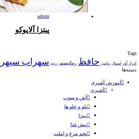
admin
پیتزا آلاپوکو
Tags
حافظ
سهراب سپهر
رماتیسم
ادرار آور
اسهال
زردی
بواسیر
دسته‌ها
آموزش آشپزی
آشپزی
آش و سوپ
پلو و چلو ها
پیتزا
پیش غذا
تخم مرغ و املت