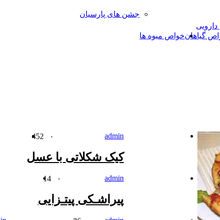
جشن های پارسیان
 دارویی
اص گیاهان
خواص میوه ها
admin
452
۰
کیک شکلاتی با عسل
admin
14
۰
پیراشـکی پیتـزایی