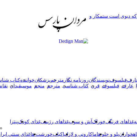
دکمه
 که دیوی است ستمکار و
بازگشت
به
بالا
ارف
فیلسوف
نویسندگان
روزنامه نگار
مترجم
پزشکان
خواننده
کتاب شنا
عارف
فیلسوف
قرن
کتاب شناسی
مترجم
منجم
موسیقیدان
نقا
ه
غذاهای فرنگی
خوراک
آش و سوپ
غذاهای رژیمی
غذای کودک
پیتزا
اهخواران
پلو و چلو ها
ماکارونی و لازانیا
کباب
خورشت ها
غذای سنتی ایرا