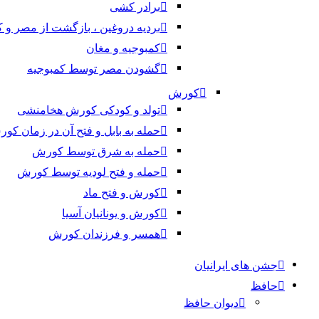
برادر کشی
بردیه دروغین ، بازگشت از مصر و 
کمبوجیه و مغان
گشودن مصر توسط کمبوجیه
کورش
تولد و کودکی کورش هخامنشی
حمله به بابل و فتح آن در زمان کو
حمله به شرق توسط کورش
حمله و فتح لودیه توسط کورش
کورش و فتح ماد
کورش و یونانیان آسیا
همسر و فرزندان کورش
جشن های ایرانیان
حافظ
دیوان حافظ