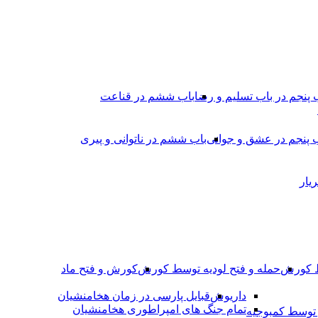
 پنجم در باب تسلیم و رضا
باب ششم در قناعت
 پنجم در عشق و جوانى
باب ششم در ناتوانى و پیرى
یار
ط کورش
حمله و فتح لودیه توسط کورش
کورش و فتح ماد
داریوش
قبایل پارسی در زمان هخامنشیان
تمام جنگ های امپراطوری هخامنشیان
وسط کمبوجیه