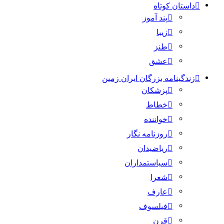
داستان کوتاه
پند آموز
زیبا
طنز
عشق
زندگینامه بزرگان ایران زمین
پزشکان
خطاط
خواننده
روزنامه نگار
ریاضیدان
سیاستمداران
شعرا
عارف
فیلسوف
قرن