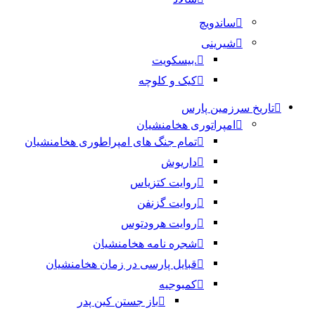
ساندویچ
شیرینی
.بیسکویت
کیک و کلوچه
تاریخ سرزمین پارس
امپراتوری هخامنشیان
تمام جنگ های امپراطوری هخامنشیان
داریوش
روایت کتزیاس
روایت گزنفن
روایت هرودتوس
شجره نامه هخامنشیان
قبایل پارسی در زمان هخامنشیان
کمبوجیه
باز جستن کین پدر