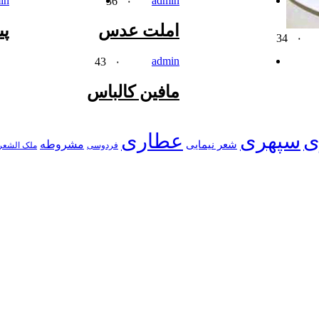
in
admin
36
۰
املت عدس
پی
34
۰
admin
43
۰
مافین کالباس
ی
سپهری
عطاری
شعر نیمایی
مشروطه
فردوسی
ملک الشعر