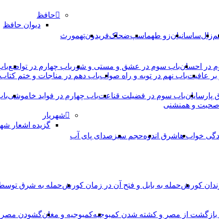
حافظ
دیوان حافظ
م
زال
ساسانیان
زو طهماسپ‏
ضحاک
فریدون
تهمورث
م در احسان
باب سوم در عشق و مستی و شور
باب چهارم در تواضع
باب
بر عافیت
باب نهم در توبه و راه صواب
باب دهم در مناجات و ختم کتاب
ق پارسایان
باب سوم در فضیلت قناعت
باب چهارم در فواید خاموشى
باب
 صحبت و همنشنى
شهریار
گزیده اشعار شهر
دگی خواب ها
شرق اندوه
حجم سبز
صدای پای آب
ندان کورش
حمله به بابل و فتح آن در زمان کورش
حمله به شرق توس
، بازگشت از مصر و کشته شدن کمبوجیه
کمبوجیه و مغان
گشودن مصر ت