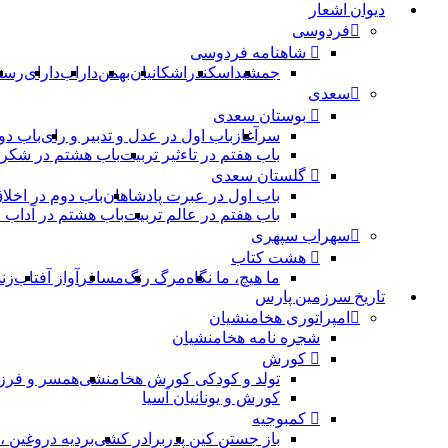
دیوان اشعار
فردوسی
شاهنامه فردوسی
جمشید
اسکندر
اشکانیان
بهمن
داراب
دارای
رست
سعدی
بوستان سعدی
سرآغاز
باب اول در عدل و تدبیر و رای
باب دو
باب هفتم در تاءثیر تربیت
باب هشتم در شکر 
گلستان سعدی
باب اول در عبرت پادشاهان
باب دوم در اخلا
باب هفتم در عالم تربیت
باب هشتم در آداب
سهراب سپهری
هشت کتاب
ما هیچ، ما نگاه
مرگ رنگ
مسافر
آواز آفتاب
زن
تاریخ سرزمین پارس
امپراتوری هخامنشیان
شجره نامه هخامنشیان
کورش
تولد و کودکی کورش هخامنشی
همسر و فرز
کورش و یونانیان آسیا
کمبوجیه
باز جستن کین پدر
برادر کشی
بردیه دروغین 