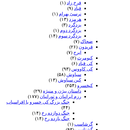
فرخ زاد
(۱)
قباد
(۹)
نرسئ بهرام‏
(۱)
هرمزد
(۱۳)
یزدگرد
(۳)
یزدگرد دوم
(۱)
یزدگرد سوم
(۱۴)
ضحاک
(۷)
فریدون
(۲۶)
ایرج
(۷)
کیومرث
(۲)
کی قباد
(۶)
کی کاووس
(۹۳)
سیاوش
(۵۸)
کین سیاوش
(۱۳)
کیخسرو
(۲۵۴)
داستان بیژن و منیژه
(۲۹)
رزم ایرانیان و تورانیان
(۱۷۷)
جنگ بزرگ کی خسرو با افراسیاب
(۴۴)
جنگ دوازده رخ
(۱۴)
جنگ یازده رخ
(۱۴)
گرشاسپ
(۱)
گشتاسب
(۹۳)