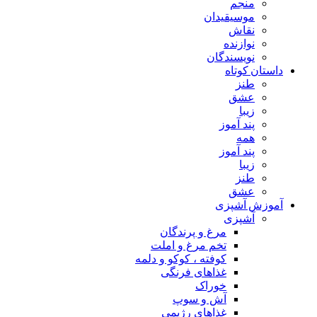
منجم
موسیقیدان
نقاش
نوازنده
نویسندگان
داستان کوتاه
طنز
عشق
زیبا
پند آموز
همه
پند آموز
زیبا
طنز
عشق
آموزش آشپزی
آشپزی
مرغ و پرندگان
تخم مرغ و املت
کوفته ، کوکو و دلمه
غذاهای فرنگی
خوراک
آش و سوپ
غذاهای رژیمی