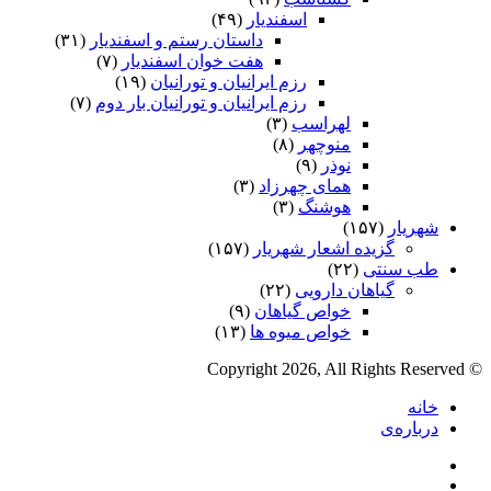
اسفندیار
(۴۹)
داستان رستم و اسفندیار
(۳۱)
هفت خوان اسفندیار
(۷)
رزم ایرانیان و تورانیان
(۱۹)
رزم ایرانیان و تورانیان بار دوم
(۷)
لهراسب
(۳)
منوچهر
(۸)
نوذر
(۹)
هماى چهرزاد
(۳)
هوشنگ
(۳)
شهریار
(۱۵۷)
گزیده اشعار شهریار
(۱۵۷)
طب سنتی
(۲۲)
گیاهان دارویی
(۲۲)
خواص گیاهان
(۹)
خواص میوه ها
(۱۳)
© Copyright 2026, All Rights Reserved
خانه
درباره‌ی
فیس
X
بوک