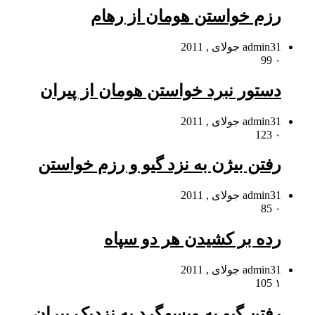
رزم خواستن هومان از رهام‏
31 جولای , 2011
admin
99
۰
دستور نبرد خواستن هومان از پیران
31 جولای , 2011
admin
123
۰
رفتن بیژن به نزد گیو و رزم خواستن
31 جولای , 2011
admin
85
۰
رده بر کشیدن هر دو سپاه
31 جولای , 2011
admin
105
۱
رفتن گیو به ویسه‏گرد به نزدیک پیران‏