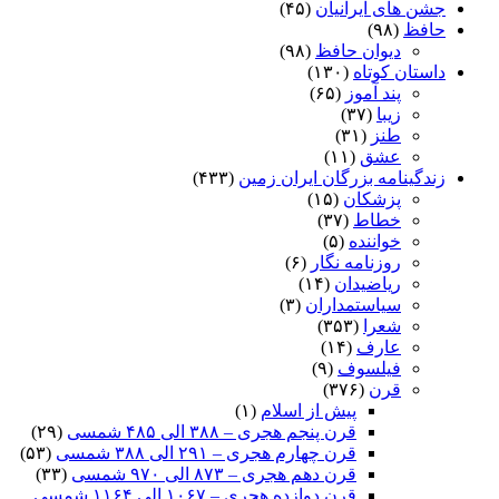
جشن های ایرانیان
(۴۵)
حافظ
(۹۸)
دیوان حافظ
(۹۸)
داستان کوتاه
(۱۳۰)
پند آموز
(۶۵)
زیبا
(۳۷)
طنز
(۳۱)
عشق
(۱۱)
زندگینامه بزرگان ایران زمین
(۴۳۳)
پزشکان
(۱۵)
خطاط
(۳۷)
خواننده
(۵)
روزنامه نگار
(۶)
ریاضیدان
(۱۴)
سیاستمداران
(۳)
شعرا
(۳۵۳)
عارف
(۱۴)
فیلسوف
(۹)
قرن
(۳۷۶)
پیش از اسلام
(۱)
قرن پنجم هجری – ۳۸۸ الی ۴۸۵ شمسی
(۲۹)
قرن چهارم هجری – ۲۹۱ الی ۳۸۸ شمسی
(۵۳)
قرن دهم هجری – ۸۷۳ الی ۹۷۰ شمسی
(۳۳)
قرن دوازده هجری – ۱۰۶۷ الی ۱۱۶۴ شمسی