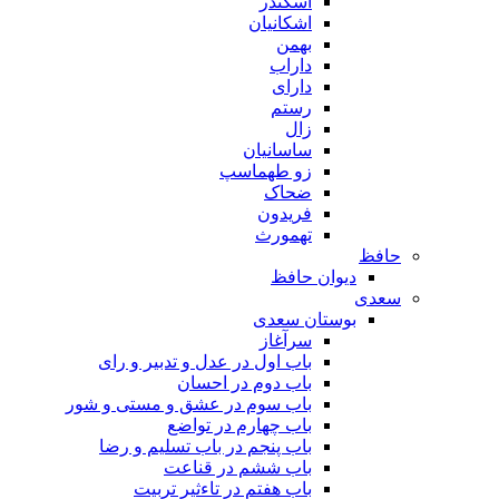
اسکندر
اشکانیان
بهمن
داراب
دارای
رستم
زال
ساسانیان
زو طهماسپ‏
ضحاک
فریدون
تهمورث
حافظ
دیوان حافظ
سعدی
بوستان سعدی
سرآغاز
باب اول در عدل و تدبیر و رای
باب دوم در احسان
باب سوم در عشق و مستی و شور
باب چهارم در تواضع
باب پنجم در باب تسلیم و رضا
باب ششم در قناعت
باب هفتم در تاءثیر تربیت