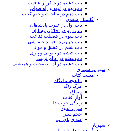
باب هشتم در شکر بر عافیت
باب نهم در توبه و راه صواب
باب دهم در مناجات و ختم کتاب
گلستان سعدی
باب اول در عبرت پادشاهان
باب دوم در اخلاق پارسایان
باب سوم در فضیلت قناعت
باب چهارم در فواید خاموشى
باب پنجم در عشق و جوانى
باب ششم در ناتوانى و پیرى
باب هفتم در عالم تربیت
باب هشتم در آداب صحبت و همنشنى
سهراب سپهری
هشت کتاب
ما هیچ، ما نگاه
مرگ رنگ
مسافر
آواز آفتاب
زندگی خواب ها
شرق اندوه
حجم سبز
صدای پای آب
شهریار
گزیده اشعار شهریار