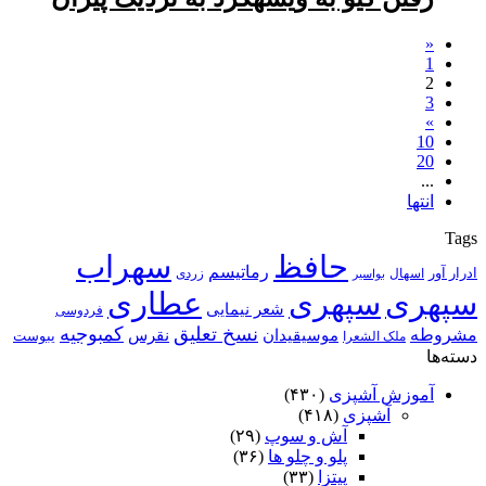
«
1
2
3
»
10
20
...
انتها
Tags
حافظ
سهراب
رماتیسم
ادرار آور
اسهال
زردی
بواسیر
سپهری
سپهری
عطاری
شعر نیمایی
فردوسی
نسخ تعلیق
کمبوجیه
مشروطه
موسیقیدان
نقرس
یبوست
ملک الشعرا
دسته‌ها
آموزش آشپزی
(۴۳۰)
آشپزی
(۴۱۸)
آش و سوپ
(۲۹)
پلو و چلو ها
(۳۶)
پیتزا
(۳۳)