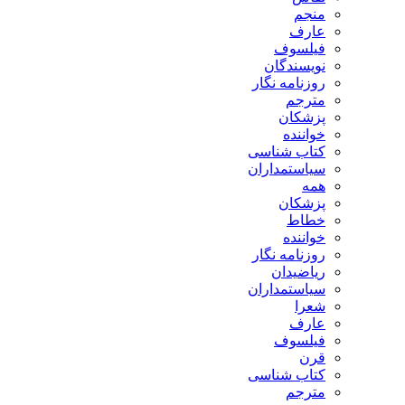
منجم
عارف
فیلسوف
نویسندگان
روزنامه نگار
مترجم
پزشکان
خواننده
کتاب شناسی
سیاستمداران
همه
پزشکان
خطاط
خواننده
روزنامه نگار
ریاضیدان
سیاستمداران
شعرا
عارف
فیلسوف
قرن
کتاب شناسی
مترجم