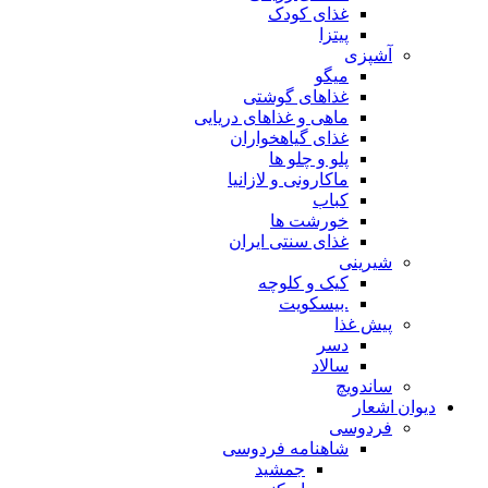
غذای کودک
پیتزا
آشپزی
میگو
غذاهای گوشتی
ماهی و غذاهای دریایی
غذای گیاهخواران
پلو و چلو ها
ماکارونی و لازانیا
کباب
خورشت ها
غذای سنتی ایران
شیرینی
کیک و کلوچه
.بیسکویت
پیش غذا
دسر
سالاد
ساندویچ
دیوان اشعار
فردوسی
شاهنامه فردوسی
جمشید