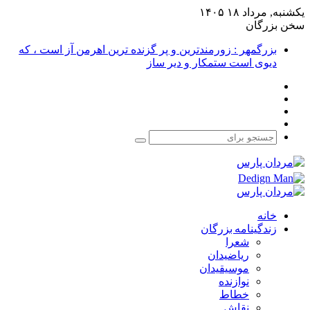
یکشنبه, مرداد ۱۸ ۱۴۰۵
سخن بزرگان
بزرگمهر : زورمندترین و پر گزنده ترین اهرمن آز است ، که
دیوی است ستمکار و دیر ساز
فیس
X
بوک
یوتیوب
اینستاگرام
جستجو
برای
خانه
زندگینامه بزرگان
شعرا
ریاضیدان
موسیقیدان
نوازنده
خطاط
نقاش