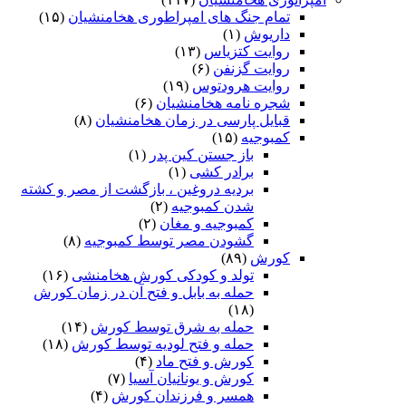
تمام جنگ های امپراطوری هخامنشیان
(۱۵)
داریوش
(۱)
روایت کتزیاس
(۱۳)
روایت گزنفن
(۶)
روایت هرودتوس
(۱۹)
شجره نامه هخامنشیان
(۶)
قبایل پارسی در زمان هخامنشیان
(۸)
کمبوجیه
(۱۵)
باز جستن کین پدر
(۱)
برادر کشی
(۱)
بردیه دروغین ، بازگشت از مصر و کشته
شدن کمبوجیه
(۲)
کمبوجیه و مغان
(۲)
گشودن مصر توسط کمبوجیه
(۸)
کورش
(۸۹)
تولد و کودکی کورش هخامنشی
(۱۶)
حمله به بابل و فتح آن در زمان کورش
(۱۸)
حمله به شرق توسط کورش
(۱۴)
حمله و فتح لودیه توسط کورش
(۱۸)
کورش و فتح ماد
(۴)
کورش و یونانیان آسیا
(۷)
همسر و فرزندان کورش
(۴)