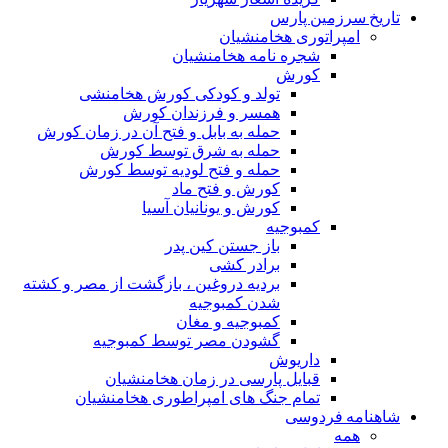
تاریخ سرزمین پارس
امپراتوری هخامنشیان
شجره نامه هخامنشیان
کورش
تولد و کودکی کورش هخامنشی
همسر و فرزندان کورش
حمله به بابل و فتح آن در زمان کورش
حمله به شرق توسط کورش
حمله و فتح لودیه توسط کورش
کورش و فتح ماد
کورش و یونانیان آسیا
کمبوجیه
باز جستن کین پدر
برادر کشی
بردیه دروغین ، بازگشت از مصر و کشته
شدن کمبوجیه
کمبوجیه و مغان
گشودن مصر توسط کمبوجیه
داریوش
قبایل پارسی در زمان هخامنشیان
تمام جنگ های امپراطوری هخامنشیان
شاهنامه فردوسی
همه