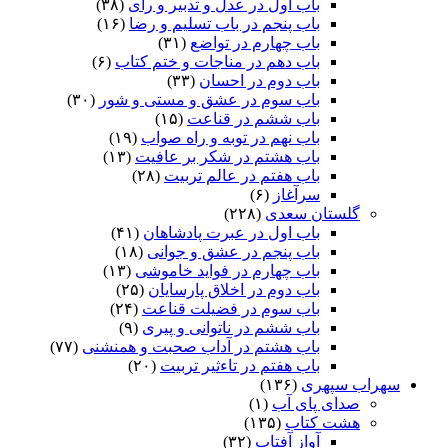
باب اول در عدل و تدبیر و رای
(۳۸)
باب پنجم در باب تسلیم و رضا
(۱۶)
باب چهارم در تواضع
(۳۱)
باب دهم در مناجات و ختم کتاب
(۶)
باب دوم در احسان
(۳۳)
باب سوم در عشق و مستی و شور
(۳۰)
باب ششم در قناعت
(۱۵)
باب نهم در توبه و راه صواب
(۱۹)
باب هشتم در شکر بر عافیت
(۱۳)
باب هفتم در عالم تربیت
(۲۸)
سرآغاز
(۶)
گلستان سعدی
(۲۲۸)
باب اول در عبرت پادشاهان
(۴۱)
باب پنجم در عشق و جوانى
(۱۸)
باب چهارم در فواید خاموشى
(۱۳)
باب دوم در اخلاق پارسایان
(۲۵)
باب سوم در فضیلت قناعت
(۲۴)
باب ششم در ناتوانى و پیرى
(۹)
باب هشتم در آداب صحبت و همنشنى
(۷۷)
باب هفتم در تاءثیر تربیت
(۲۰)
سهراب سپهری
(۱۳۶)
صدای پای آب
(۱)
هشت کتاب
(۱۳۵)
آواز آفتاب
(۳۲)