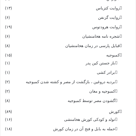
روایت کتزیاس
(۱۳)
روایت گزنفن
(۶)
روایت هرودتوس
(۱۹)
شجره نامه هخامنشیان
(۶)
قبایل پارسی در زمان هخامنشیان
(۸)
کمبوجیه
(۱۵)
باز جستن کین پدر
(۱)
برادر کشی
(۱)
بردیه دروغین ، بازگشت از مصر و کشته شدن کمبوجیه
(۲)
کمبوجیه و مغان
(۲)
گشودن مصر توسط کمبوجیه
(۸)
کورش
(۸۹)
تولد و کودکی کورش هخامنشی
(۱۶)
حمله به بابل و فتح آن در زمان کورش
(۱۸)