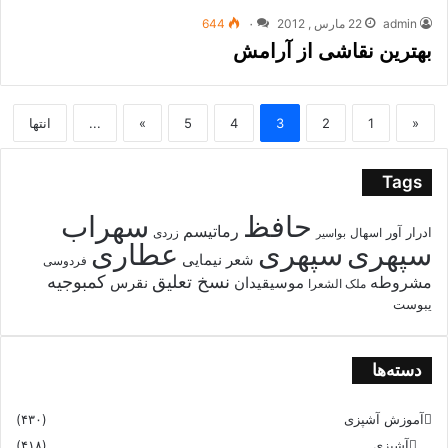
admin
22 مارس , 2012
۰
644
بهترین نقاشی از آرامش
«
1
2
3
4
5
»
...
انتها
Tags
حافظ
سهراب
رماتیسم
ادرار آور
اسهال
زردی
بواسیر
سپهری
سپهری
عطاری
شعر نیمایی
فردوسی
نسخ تعلیق
کمبوجیه
مشروطه
موسیقیدان
نقرس
ملک الشعرا
یبوست
دسته‌ها
آموزش آشپزی
(۴۳۰)
آشپزی
(۴۱۸)