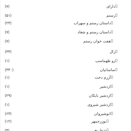
دارای
(۷)
رستم
(۵۱)
داستان رستم و سهراب
(۲۳)
داستان رستم و شغاد
(۷)
هفت خوان رستم‏
(۷)
زال
(۳۳)
زو طهماسپ‏
(۱)
ساسانیان
(۳۴۰)
آزرم دخت
(۱)
اردشیر
(۱)
اردشیر بابکان
(۲۹)
اردشیر شیروی
(۱)
انوشیروان
(۶۳)
بوزرجمهر
(۱۲)
شطرنج
(۴)