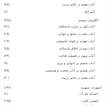
باب هفتم در عالم تربیت
(۲۸)
سرآغاز
(۶)
گلستان سعدی
(۲۲۸)
باب اول در عبرت پادشاهان
(۴۱)
باب پنجم در عشق و جوانى
(۱۸)
باب چهارم در فواید خاموشى
(۱۳)
باب دوم در اخلاق پارسایان
(۲۵)
باب سوم در فضیلت قناعت
(۲۴)
باب ششم در ناتوانى و پیرى
(۹)
باب هشتم در آداب صحبت و همنشنى
(۷۷)
باب هفتم در تاءثیر تربیت
(۲۰)
سهراب سپهری
(۱۳۶)
صدای پای آب
(۱)
هشت کتاب
(۱۳۵)