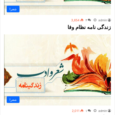
شعرا
3,654
۴
admin
زندگی نامه نظام وفا
شعرا
2,011
۱
admin