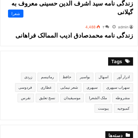
زندگی نامه سید اشرف الدین حسینی معروف به
گیلانی
شعرا
4,488
۲
admin
زندگی نامه محمدصادق ادیب الممالک فراهانی
Tags
ادرار آور
اسهال
بواسیر
حافظ
رماتیسم
زردی
سهراب سپهری
سپهری
شعر نیمایی
عطاری
فردوسی
مشروطه
ملک الشعرا
موسیقیدان
نسخ تعلیق
نقرس
کمبوجیه
یبوست
دسته‌ها