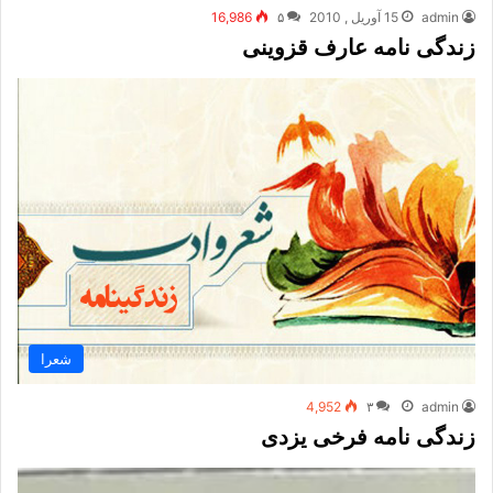
admin
15 آوریل , 2010
۵
16,986
زندگی نامه عارف قزوینی
شعرا
4,952
۳
admin
زندگی نامه فرخی یزدی