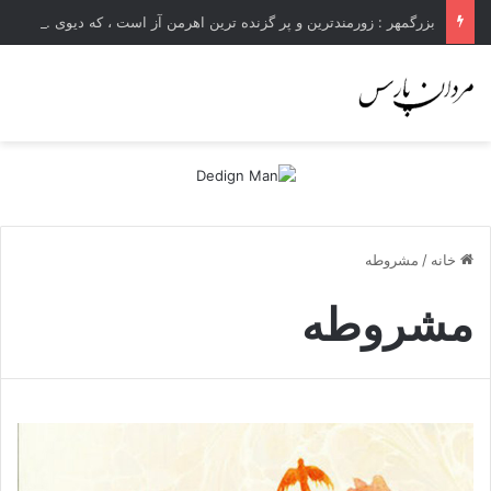
بزرگمهر : زورمندترین و پر گزنده ترین اهرمن آز است ، که دیوی است ستمکار و دیر ساز
خانه
/
مشروطه
مشروطه