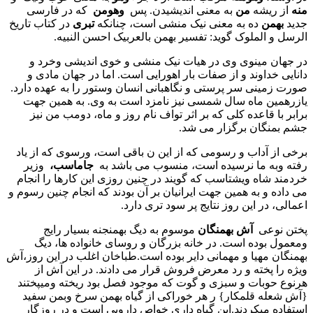
منه
از ریشه
من
به معنی اندیشیدن. پس
وهومن
که در فارسی
جدید
بهمن
ده به معنی نیک منشی است، چنانکه
تبری
در کتاب تاریخ
الرسل و الملوک گوید: تفسیر بهمن بالعربیک احسن النبیه.
در جهان مینوی وی در هیات نیک منشی و خوی اندیشی وخرد و
دانایی خداوند و از صفات بار اهورایی است. اما در جهان مادی و
صورت زمینی سر پرستی و نگاهبانی انسان وستور را به عهده دارد.
یازرهمین ماه سال شمسی نیز نامزد است به وی. به همین جهت
برابر با قاعده کلی که بر اثر تواف نام روز و ماه، دومب من نیز
جشم بمنگان برگزار می شد.
برخی از آداب و رسومی که از این ن باقی است، ورسوی که از یاد
رفته وبه ما نرسیده است، منسوب می باشد به
جاماسب،
وزیر
خردمند شاه ویشتاسب که گویند در چنین روزی این کارها را انجام
می داده و به همین جهت ایرانیان بر آن بودند که انجام چنین رسوم و
اعمالی، در این روز نتایج پر سود تری دارد.
پختن نوعی
آش بهمنگان
موسوم به دیگ بهمنجنه بسیار رایج
ومعمول بوده است. در خانه بزرگان و روسای خانواده ها، دیگ
بهمنگان مهیا و مهمانی دایر بوده است.طباخان اغلب در این روز،آش
ویژه را پخته و رد معرض فروش قرار می دادند. در این آش از
هرنوع حوبات و سبزی و گوت که موجود فصل بود ریخته ومیپختند
{آش شعله قلمکار} ر هر خوراکی از گیاه بهمن سرخ وبمن سفید
استفاده میکردند.این گیاه داری خواص دارویی است و در روزگار