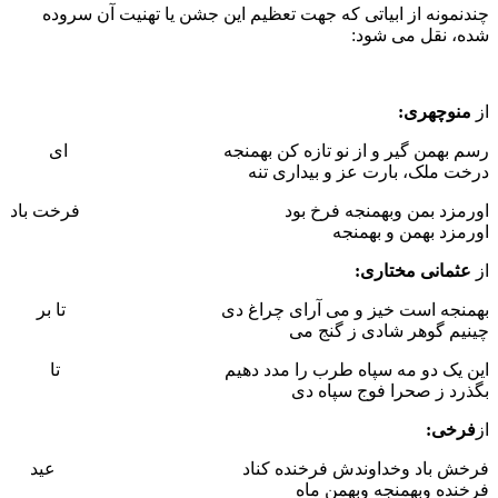
چندنمونه از ابیاتی که جهت تعظیم این جشن یا تهنیت آن سروده
شده، نقل می شود:
از
منوچهری:
رسم بهمن گیر و از نو تازه کن بهمنجه ای
درخت ملک، بارت عز و بیداری تنه
اورمزد بمن وبهمنجه فرخ بود فرخت باد
اورمزد بهمن و بهمنجه
از
عثمانی مختاری:
بهمنجه است خیز و می آرای چراغ دی تا بر
چینیم گوهر شادی ز گنج می
این یک دو مه سپاه طرب را مدد دهیم تا
بگذرد ز صحرا فوج سپاه دی
از
فرخی:
فرخش باد وخداوندش فرخنده کناد عید
فرخنده وبهمنجه وبهمن ماه