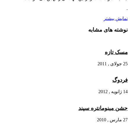
.
نمایش بیشتر
نوشته های مشابه
مسک تازه
25 جولای , 2011
فردوگ
14 ژانویه , 2012
جشن مینومانتره سپند
27 مارس , 2010