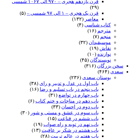
قرن یازدهم هجری – ۹۷۰ الی ۱۰۶۷ شمسی
(۲۹)
قرن یک هجری – ۱ الی ۹۷ شمسی –
(۵)
معاصر
(۱۳۲)
کتاب شناسی
(۴)
مترجم
(۱۶)
منجم
(۷)
موسیقیدان
(۳۲)
نقاش
(۱۹)
نوازنده
(۱۰)
نویسندگان
(۴۵)
سخن بزرگان
(۳۱۶)
سعدی
(۴۶۴)
بوستان سعدی
(۲۳۶)
باب اول در عدل و تدبیر و رای
(۳۸)
باب پنجم در باب تسلیم و رضا
(۱۶)
باب چهارم در تواضع
(۳۱)
باب دهم در مناجات و ختم کتاب
(۶)
باب دوم در احسان
(۳۳)
باب سوم در عشق و مستی و شور
(۳۰)
باب ششم در قناعت
(۱۵)
باب نهم در توبه و راه صواب
(۱۹)
باب هشتم در شکر بر عافیت
(۱۳)
باب هفتم در عالم تربیت
(۲۸)