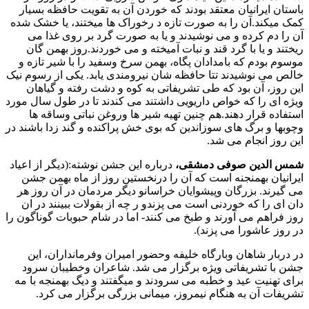
باستان ایرانیان معتقد بودند که خوردن آن به تقویت حافظه بسیار
کمک میکند.آن را به صورت تازه د رخوراک ها میختند، یا خشک شده
آن را دم کرده و می نوشیدند و یا به صورت گرد بر روی غذا می
ریختند و یا با گرد قند و نبات آمیخته و می خوردند.روز بهمن گان
موسوم بودم که بامدادان پگاه، بهمن سرخ وسفید را با شیر تازه و
خالص می نوشیدند تتا حافظه شان نیرومندی یابد. یکی از رسوم نیک
این روز، آن بود که طی تشریفاتی به کوه و دشت رفته و گیاهان
ویژه ای را که خواص داریویی داشتند می کندند تا در طول سال مورد
استفاده قرار دهند.هم چنین تهیه شیر ها وروغن نباتی وساقه ها
وچوبها و برگ های سوزاندین که بوی خش پراکنده و گند زدا باشند در
این روز انجام می شد.
شمس الدین صوفی دمشقی،
درباره این جشن نوشته:(دیگر از اعیاد
ایرانیان بهمنجنه است که آن را درنخستین روز از ماه بهمن جشن
می گیرند. بزرگان وپیشوایان خراسانو دیگر مردمان در آن روز هر
دان ای را که خوردنی است می پزندو ر چه از بقولات ببینند در ان
روز فراهم می آورند و طبخ می کنند- اما در شام حبوبات گوناگون را
در روز عاشورا می پزند).
در دربار شاهان وبارگاه خلیفه وحضور امیران وفرمانداران، این
جشن با تشریفاتی ویژه برگزار می شد. شاعران وخطیبان سرود
برای تهنیت عید و خطبه می سرودند و میگفتند و دیگ بهمنجه با مه
تشریفات آن به هنگام نیمروز، میمانی بزرگی برگزار می کرد.