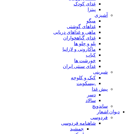
غذای کودک
پیتزا
آشپزی
میگو
غذاهای گوشتی
ماهی و غذاهای دریایی
غذای گیاهخواران
پلو و چلو ها
ماکارونی و لازانیا
کباب
خورشت ها
غذای سنتی ایران
شیرینی
کیک و کلوچه
.بیسکویت
پیش غذا
دسر
سالاد
ساندویچ
دیوان اشعار
فردوسی
شاهنامه فردوسی
جمشید