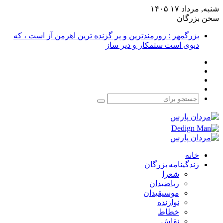
شنبه, مرداد ۱۷ ۱۴۰۵
سخن بزرگان
بزرگمهر : زورمندترین و پر گزنده ترین اهرمن آز است ، که
دیوی است ستمکار و دیر ساز
فیس
X
بوک
یوتیوب
اینستاگرام
جستجو
برای
خانه
زندگینامه بزرگان
شعرا
ریاضیدان
موسیقیدان
نوازنده
خطاط
نقاش