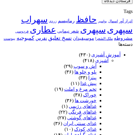
Tags
حافظ
سهراب
رماتیسم
ادرار آور
اسهال
زردی
بواسیر
سپهری
سپهری
عطاری
شعر نیمایی
فردوسی
نسخ تعلیق
کمبوجیه
مشروطه
موسیقیدان
نقرس
یبوست
ملک الشعرا
دسته‌ها
آموزش آشپزی
(۴۳۰)
آشپزی
(۴۱۸)
آش و سوپ
(۲۹)
پلو و چلو ها
(۳۶)
پیتزا
(۳۳)
پیش غذا
(۱۱)
تخم مرغ و املت
(۱۹)
خوراک
(۳۸)
خورشت ها
(۳۶)
غذاهای رژیمی
(۱)
غذاهای فرنگی
(۲۲)
غذاهای گوشتی
(۲۷)
غذای سنتی ایران
(۳۶)
غذای کودک
(۱۰)
غذای گیاهخواران
(۱۴)