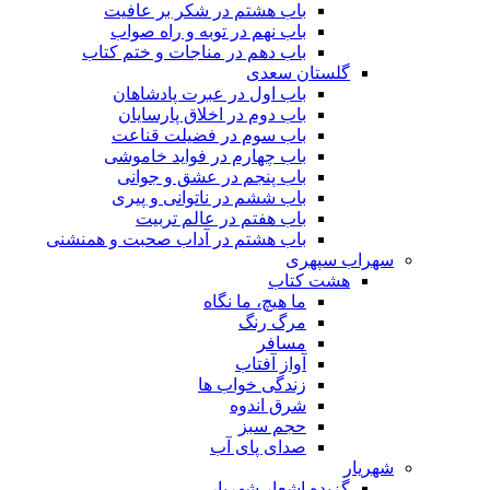
باب هشتم در شکر بر عافیت
باب نهم در توبه و راه صواب
باب دهم در مناجات و ختم کتاب
گلستان سعدی
باب اول در عبرت پادشاهان
باب دوم در اخلاق پارسایان
باب سوم در فضیلت قناعت
باب چهارم در فواید خاموشى
باب پنجم در عشق و جوانى
باب ششم در ناتوانى و پیرى
باب هفتم در عالم تربیت
باب هشتم در آداب صحبت و همنشنى
سهراب سپهری
هشت کتاب
ما هیچ، ما نگاه
مرگ رنگ
مسافر
آواز آفتاب
زندگی خواب ها
شرق اندوه
حجم سبز
صدای پای آب
شهریار
گزیده اشعار شهریار