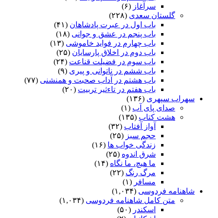
سرآغاز
(۶)
گلستان سعدی
(۲۲۸)
باب اول در عبرت پادشاهان
(۴۱)
باب پنجم در عشق و جوانى
(۱۸)
باب چهارم در فواید خاموشى
(۱۳)
باب دوم در اخلاق پارسایان
(۲۵)
باب سوم در فضیلت قناعت
(۲۴)
باب ششم در ناتوانى و پیرى
(۹)
باب هشتم در آداب صحبت و همنشنى
(۷۷)
باب هفتم در تاءثیر تربیت
(۲۰)
سهراب سپهری
(۱۳۶)
صدای پای آب
(۱)
هشت کتاب
(۱۳۵)
آواز آفتاب
(۳۲)
حجم سبز
(۲۵)
زندگی خواب ها
(۱۶)
شرق اندوه
(۲۵)
ما هیچ، ما نگاه
(۱۴)
مرگ رنگ
(۲۲)
مسافر
(۱)
شاهنامه فردوسی
(۱,۰۳۴)
متن کامل شاهنامه فردوسی
(۱,۰۳۴)
اسکندر
(۵۰)