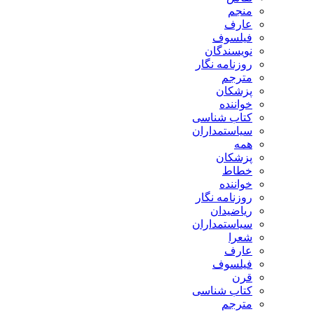
منجم
عارف
فیلسوف
نویسندگان
روزنامه نگار
مترجم
پزشکان
خواننده
کتاب شناسی
سیاستمداران
همه
پزشکان
خطاط
خواننده
روزنامه نگار
ریاضیدان
سیاستمداران
شعرا
عارف
فیلسوف
قرن
کتاب شناسی
مترجم