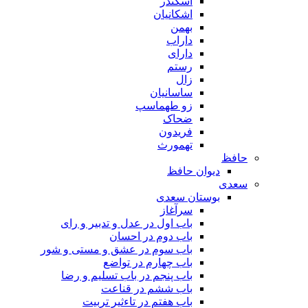
اسکندر
اشکانیان
بهمن
داراب
دارای
رستم
زال
ساسانیان
زو طهماسپ‏
ضحاک
فریدون
تهمورث
حافظ
دیوان حافظ
سعدی
بوستان سعدی
سرآغاز
باب اول در عدل و تدبیر و رای
باب دوم در احسان
باب سوم در عشق و مستی و شور
باب چهارم در تواضع
باب پنجم در باب تسلیم و رضا
باب ششم در قناعت
باب هفتم در تاءثیر تربیت