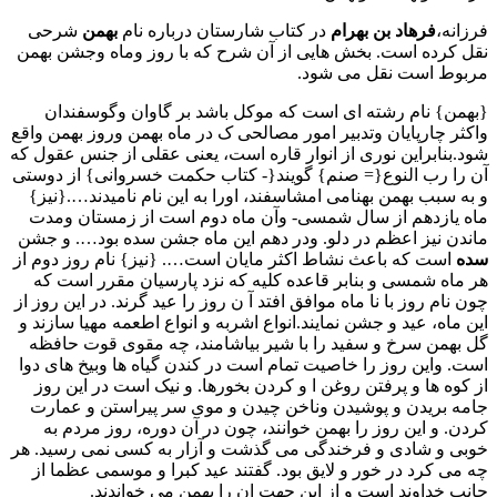
فرزانه،
فرهاد بن بهرام
در کتاب شارستان درباره نام
بهمن
شرحی
نقل کرده است. بخش هایی از آن شرح که با روز وماه وجشن بهمن
مربوط است نقل می شود.
{بهمن} نام رشته ای است که موکل باشد بر گاوان وگوسفندان
واکثر چارپایان وتدبیر امور مصالحی ک در ماه بهمن وروز بهمن واقع
شود.بنابراین نوری از انوار قاره است، یعنی عقلی از جنس عقول که
آن را رب النوع{= صنم} گویند{- کتاب حکمت خسروانی} از دوستی
و به سبب بهمن بهنامی امشاسفند، اورا به این نام نامیدند….{نیز}
ماه یازدهم از سال شمسی- وآن ماه دوم است از زمستان ومدت
ماندن نیز اعظم در دلو. ودر دهم این ماه جشن سده بود…. و جشن
سده
است که باعث نشاط اکثر مایان است…. {نیز} نام روز دوم از
هر ماه شمسی و بنابر قاعده کلیه که نزد پارسیان مقرر است که
چون نام روز با نا ماه موافق افتد آ ن روز را عید گرند. در این روز از
این ماه، عید و جشن نمایند.انواع اشربه و انواع اطعمه مهیا سازند و
گل بهمن سرخ و سفید را با شیر بیاشامند، چه مقوی قوت حافظه
است. واین روز را خاصیت تمام است در کندن گیاه ها وبیخ های دوا
از کوه ها و پرفتن روغن ا و کردن بخورها. و نیک است در این روز
جامه بریدن و پوشیدن وناخن چیدن و موی سر پیراستن و عمارت
کردن. و این روز را بهمن خوانند، چون در آن دوره، روز مردم به
خوبی و شادی و فرخندگی می گذشت و آزار به کسی نمی رسید. هر
چه می کرد در خور و لایق بود. گفتند عید کبرا و موسمی عظما از
جانب خداوند است و از این حهت ان را بهمن می خواندند.