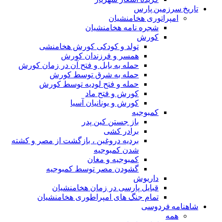
تاریخ سرزمین پارس
امپراتوری هخامنشیان
شجره نامه هخامنشیان
کورش
تولد و کودکی کورش هخامنشی
همسر و فرزندان کورش
حمله به بابل و فتح آن در زمان کورش
حمله به شرق توسط کورش
حمله و فتح لودیه توسط کورش
کورش و فتح ماد
کورش و یونانیان آسیا
کمبوجیه
باز جستن کین پدر
برادر کشی
بردیه دروغین ، بازگشت از مصر و کشته
شدن کمبوجیه
کمبوجیه و مغان
گشودن مصر توسط کمبوجیه
داریوش
قبایل پارسی در زمان هخامنشیان
تمام جنگ های امپراطوری هخامنشیان
شاهنامه فردوسی
همه