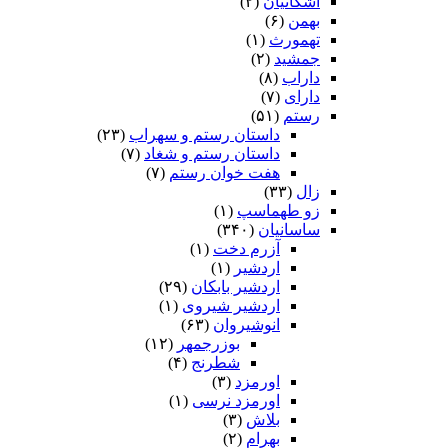
اشکانیان
(۲)
بهمن
(۶)
تهمورث
(۱)
جمشید
(۲)
داراب
(۸)
دارای
(۷)
رستم
(۵۱)
داستان رستم و سهراب
(۲۳)
داستان رستم و شغاد
(۷)
هفت خوان رستم‏
(۷)
زال
(۳۳)
زو طهماسپ‏
(۱)
ساسانیان
(۳۴۰)
آزرم دخت
(۱)
اردشیر
(۱)
اردشیر بابکان
(۲۹)
اردشیر شیروی
(۱)
انوشیروان
(۶۳)
بوزرجمهر
(۱۲)
شطرنج
(۴)
اورمزد
(۳)
اورمزد نرسى‏
(۱)
بلاش
(۳)
بهرام
(۲)