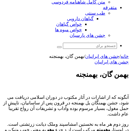
متن کامل شاهنامه فردوسی
متفرقه
طب سنتی
گیاهان دارویی
خواص گیاهان
خواص میوه ها
جشن های پارسیان
جستجو
برای
خانه
/
جشن های ایرانیان
/
بهمن گان، بهمنجنه
جشن های ایرانیان
بهمن گان، بهمنجنه
آنگونه که از اشارات در آثار مکتوب در دوران اسلامی دریافت می
شود، جشن بهمنگان یل بهمنجه در قرون پس از ساسانیان، تاپیش از
حمل مغول، بسیار مرسوم بوده وآداب و تشریفات آن رواج تقریبآ
عام داشت.
روز دوم هر ماه به نخستین امشاسپند وملک دیانت زرتشتی است.
در اوستا،
وهومنه
مرکب است از د جزء
وهو
به معنی خوب ونیک- و