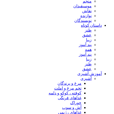
منجم
موسیقیدان
نقاش
نوازنده
نویسندگان
داستان کوتاه
طنز
عشق
زیبا
پند آموز
همه
پند آموز
زیبا
طنز
عشق
آموزش آشپزی
آشپزی
مرغ و پرندگان
تخم مرغ و املت
کوفته ، کوکو و دلمه
غذاهای فرنگی
خوراک
آش و سوپ
غذاهای رژیمی