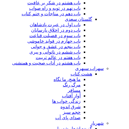
باب هشتم در شکر بر عافیت
باب نهم در توبه و راه صواب
باب دهم در مناجات و ختم کتاب
گلستان سعدی
باب اول در عبرت پادشاهان
باب دوم در اخلاق پارسایان
باب سوم در فضیلت قناعت
باب چهارم در فواید خاموشى
باب پنجم در عشق و جوانى
باب ششم در ناتوانى و پیرى
باب هفتم در عالم تربیت
باب هشتم در آداب صحبت و همنشنى
سهراب سپهری
هشت کتاب
ما هیچ، ما نگاه
مرگ رنگ
مسافر
آواز آفتاب
زندگی خواب ها
شرق اندوه
حجم سبز
صدای پای آب
شهریار
گزیده اشعار شهریار