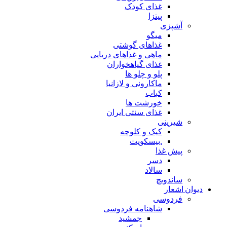
غذای کودک
پیتزا
آشپزی
میگو
غذاهای گوشتی
ماهی و غذاهای دریایی
غذای گیاهخواران
پلو و چلو ها
ماکارونی و لازانیا
کباب
خورشت ها
غذای سنتی ایران
شیرینی
کیک و کلوچه
.بیسکویت
پیش غذا
دسر
سالاد
ساندویچ
دیوان اشعار
فردوسی
شاهنامه فردوسی
جمشید