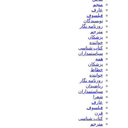
منجم
عارف
فیلسوف
نویسندگان
روزنامه نگار
مترجم
پزشکان
خواننده
کتاب شناسی
سیاستمداران
همه
پزشکان
خطاط
خواننده
روزنامه نگار
ریاضیدان
سیاستمداران
شعرا
عارف
فیلسوف
قرن
کتاب شناسی
مترجم