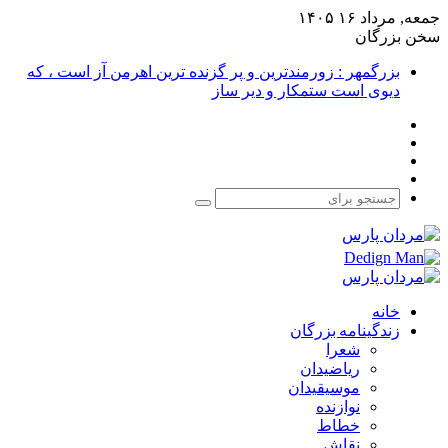
جمعه, مرداد ۱۶ ۱۴۰۵
سخن بزرگان
بزرگمهر : زورمندترین و پر گزنده ترین اهرمن آز است ، که
دیوی است ستمکار و دیر ساز
فیس
X
بوک
یوتیوب
اینستاگرام
جستجو
برای
خانه
زندگینامه بزرگان
شعرا
ریاضیدان
موسیقیدان
نوازنده
خطاط
نقاش