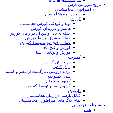
تاریخ سرزمین پارس
امپراتوری هخامنشیان
شجره نامه هخامنشیان
کورش
تولد و کودکی کورش هخامنشی
همسر و فرزندان کورش
حمله به بابل و فتح آن در زمان کورش
حمله به شرق توسط کورش
حمله و فتح لودیه توسط کورش
کورش و فتح ماد
کورش و یونانیان آسیا
کمبوجیه
باز جستن کین پدر
برادر کشی
بردیه دروغین ، بازگشت از مصر و کشته
شدن کمبوجیه
کمبوجیه و مغان
گشودن مصر توسط کمبوجیه
داریوش
قبایل پارسی در زمان هخامنشیان
تمام جنگ های امپراطوری هخامنشیان
شاهنامه فردوسی
همه