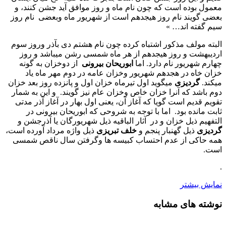
معمول بوده است که چون نام ماه و روز موافق آید جشن کنند، و
بعضی گویند نام روز هیجدهم است از شهریور ماه وبعضی نام روز
سیم گفته اند… »
البته مولف مذکور اشتباه کرده چون نام هشتم دی بآذر وروز سوم
اردیبهشت و روز هیجدهم از هر ماه شمسی رشن میباشد و روز
چهارم شهریور نام دارد. اما
ابوریحان بیرونی
از دوخزان به گونه
خزان خاه در هجدهم شهریور وخزان عامه در دوم مهر ماه یاد
میکند.
گردیزی
میگوید اول تیرماه خزان اول و پانزده روز بعد خزان
دوم باشد که آنرا خزان خاص وخزان عام نیز گویند. و این به شمار
تقویم قدیم است گویا که آغاز آن، یعنی اول بهار در آغاز آذر مدتی
ثابت مانده بود. اما با توجه به شروحی که ابوریحان بیرونی در
التفهیم ذیل خزان و در آثار الباقیه ذیل شهریورگان یا آذرجشن و
گردیزی
ذیل گهنبار پنجم و
خلف تبریزی
ذیل واژه مرداد آورده است،
همه حاکی از عدم احتساب کبیسه ها وگرفتن سال ناقص شمسی
است.
.
نمایش بیشتر
نوشته های مشابه