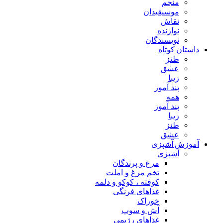
منجم
موسیقیدان
نقاش
نوازنده
نویسندگان
داستان کوتاه
طنز
عشق
زیبا
پند آموز
همه
پند آموز
زیبا
طنز
عشق
آموزش آشپزی
آشپزی
مرغ و پرندگان
تخم مرغ و املت
کوفته ، کوکو و دلمه
غذاهای فرنگی
خوراک
آش و سوپ
غذاهای رژیمی