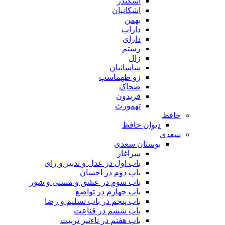
اسکندر
اشکانیان
بهمن
داراب
دارای
رستم
زال
ساسانیان
زو طهماسپ‏
ضحاک
فریدون
تهمورث
حافظ
دیوان حافظ
سعدی
بوستان سعدی
سرآغاز
باب اول در عدل و تدبیر و رای
باب دوم در احسان
باب سوم در عشق و مستی و شور
باب چهارم در تواضع
باب پنجم در باب تسلیم و رضا
باب ششم در قناعت
باب هفتم در تاءثیر تربیت