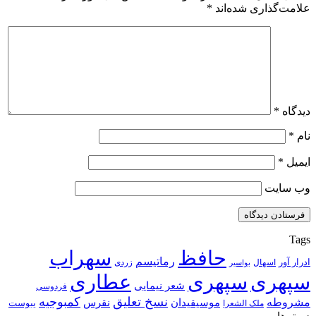
علامت‌گذاری شده‌اند
*
دیدگاه
*
نام
*
ایمیل
*
وب‌ سایت
Tags
حافظ
سهراب
رماتیسم
ادرار آور
اسهال
زردی
بواسیر
سپهری
سپهری
عطاری
شعر نیمایی
فردوسی
نسخ تعلیق
کمبوجیه
مشروطه
موسیقیدان
نقرس
یبوست
ملک الشعرا