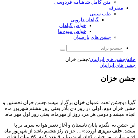
متن کامل شاهنامه فردوسی
متفرقه
طب سنتی
گیاهان دارویی
خواص گیاهان
خواص میوه ها
جشن های پارسیان
جستجو
برای
خانه
/
جشن های ایرانیان
/
جشن خزان
جشن های ایرانیان
جشن خزان
گویا دوجشن تحت عموان
خزان
برگزار میشد.جشن خزان نخستین و
جشن خزان دوم. اولی در روز دی بآذر یعنی روز هشتم شهریور ماه
انجام میشد و دومی هر مزد روز از مهرماه، یعنی روز اول مهر ماه.
این جشن به انگیزه پایان تابستان و آغاز تغییر هوا به سرما بر پا
میشد.
خلف تبریزی
آورده:«… خزان رئز هشتم باشد از شهریور ماه
قدیم و این روز جشن کغان است بنابر قاعده کلیه کخ میان ایشان