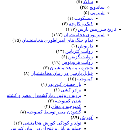
سالاد
(۵)
ساندویچ
(۲۵)
شیرینی
(۵)
.بیسکویت
(۱)
کیک و کلوچه
(۴)
تاریخ سرزمین پارس
(۱۱۷)
امپراتوری هخامنشیان
(۱۱۷)
تمام جنگ های امپراطوری هخامنشیان
(۱۵)
داریوش
(۱)
روایت کتزیاس
(۱۳)
روایت گزنفن
(۶)
روایت هرودتوس
(۱۹)
شجره نامه هخامنشیان
(۶)
قبایل پارسی در زمان هخامنشیان
(۸)
کمبوجیه
(۱۵)
باز جستن کین پدر
(۱)
برادر کشی
(۱)
بردیه دروغین ، بازگشت از مصر و کشته
شدن کمبوجیه
(۲)
کمبوجیه و مغان
(۲)
گشودن مصر توسط کمبوجیه
(۸)
کورش
(۸۹)
تولد و کودکی کورش هخامنشی
(۱۶)
حمله به بابل و فتح آن در زمان کورش