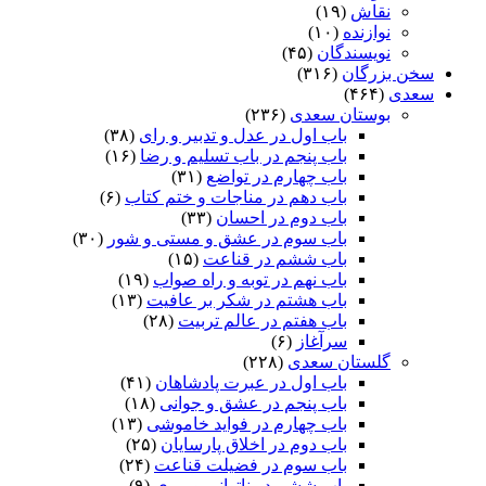
نقاش
(۱۹)
نوازنده
(۱۰)
نویسندگان
(۴۵)
سخن بزرگان
(۳۱۶)
سعدی
(۴۶۴)
بوستان سعدی
(۲۳۶)
باب اول در عدل و تدبیر و رای
(۳۸)
باب پنجم در باب تسلیم و رضا
(۱۶)
باب چهارم در تواضع
(۳۱)
باب دهم در مناجات و ختم کتاب
(۶)
باب دوم در احسان
(۳۳)
باب سوم در عشق و مستی و شور
(۳۰)
باب ششم در قناعت
(۱۵)
باب نهم در توبه و راه صواب
(۱۹)
باب هشتم در شکر بر عافیت
(۱۳)
باب هفتم در عالم تربیت
(۲۸)
سرآغاز
(۶)
گلستان سعدی
(۲۲۸)
باب اول در عبرت پادشاهان
(۴۱)
باب پنجم در عشق و جوانى
(۱۸)
باب چهارم در فواید خاموشى
(۱۳)
باب دوم در اخلاق پارسایان
(۲۵)
باب سوم در فضیلت قناعت
(۲۴)
باب ششم در ناتوانى و پیرى
(۹)