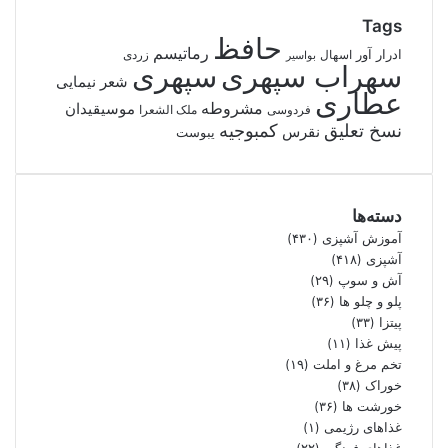
Tags
حافظ
رماتیسم
ادرار آور
اسهال
زردی
بواسیر
سهراب سپهری
سپهری
شعر نیمایی
عطاری
مشروطه
موسیقیدان
فردوسی
ملک الشعرا
نسخ تعلیق
کمبوجیه
نقرس
یبوست
دسته‌ها
آموزش آشپزی
(۴۳۰)
آشپزی
(۴۱۸)
آش و سوپ
(۲۹)
پلو و چلو ها
(۳۶)
پیتزا
(۳۳)
پیش غذا
(۱۱)
تخم مرغ و املت
(۱۹)
خوراک
(۳۸)
خورشت ها
(۳۶)
غذاهای رژیمی
(۱)
غذاهای فرنگی
(۲۲)