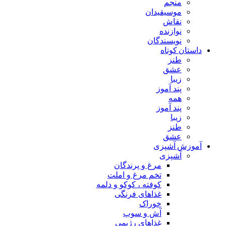
منجم
موسیقیدان
نقاش
نوازنده
نویسندگان
داستان کوتاه
طنز
عشق
زیبا
پند آموز
همه
پند آموز
زیبا
طنز
عشق
آموزش آشپزی
آشپزی
مرغ و پرندگان
تخم مرغ و املت
کوفته ، کوکو و دلمه
غذاهای فرنگی
خوراک
آش و سوپ
غذاهای رژیمی