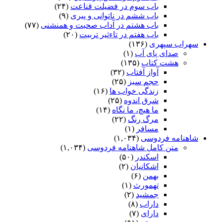
باب سوم در فضیلت قناعت
(۲۴)
باب ششم در ناتوانى و پیرى
(۹)
باب هشتم در آداب صحبت و همنشنى
(۷۷)
باب هفتم در تاءثیر تربیت
(۲۰)
سهراب سپهری
(۱۳۶)
صدای پای آب
(۱)
هشت کتاب
(۱۳۵)
آواز آفتاب
(۳۲)
حجم سبز
(۲۵)
زندگی خواب ها
(۱۶)
شرق اندوه
(۲۵)
ما هیچ، ما نگاه
(۱۴)
مرگ رنگ
(۲۲)
مسافر
(۱)
شاهنامه فردوسی
(۱,۰۳۴)
متن کامل شاهنامه فردوسی
(۱,۰۳۴)
اسکندر
(۵۰)
اشکانیان
(۲)
بهمن
(۶)
تهمورث
(۱)
جمشید
(۲)
داراب
(۸)
دارای
(۷)