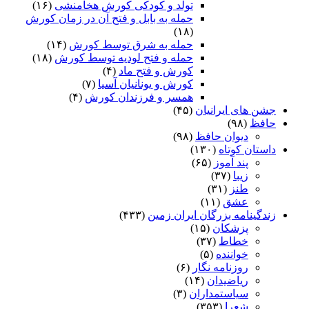
تولد و کودکی کورش هخامنشی
(۱۶)
حمله به بابل و فتح آن در زمان کورش
(۱۸)
حمله به شرق توسط کورش
(۱۴)
حمله و فتح لودیه توسط کورش
(۱۸)
کورش و فتح ماد
(۴)
کورش و یونانیان آسیا
(۷)
همسر و فرزندان کورش
(۴)
جشن های ایرانیان
(۴۵)
حافظ
(۹۸)
دیوان حافظ
(۹۸)
داستان کوتاه
(۱۳۰)
پند آموز
(۶۵)
زیبا
(۳۷)
طنز
(۳۱)
عشق
(۱۱)
زندگینامه بزرگان ایران زمین
(۴۳۳)
پزشکان
(۱۵)
خطاط
(۳۷)
خواننده
(۵)
روزنامه نگار
(۶)
ریاضیدان
(۱۴)
سیاستمداران
(۳)
شعرا
(۳۵۳)