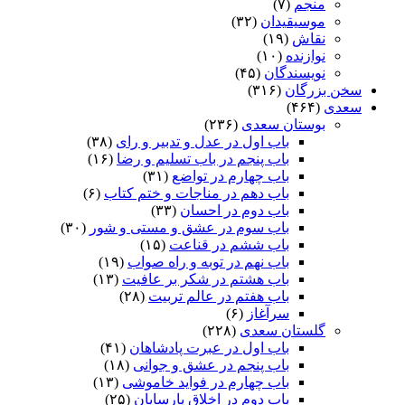
منجم
(۷)
موسیقیدان
(۳۲)
نقاش
(۱۹)
نوازنده
(۱۰)
نویسندگان
(۴۵)
سخن بزرگان
(۳۱۶)
سعدی
(۴۶۴)
بوستان سعدی
(۲۳۶)
باب اول در عدل و تدبیر و رای
(۳۸)
باب پنجم در باب تسلیم و رضا
(۱۶)
باب چهارم در تواضع
(۳۱)
باب دهم در مناجات و ختم کتاب
(۶)
باب دوم در احسان
(۳۳)
باب سوم در عشق و مستی و شور
(۳۰)
باب ششم در قناعت
(۱۵)
باب نهم در توبه و راه صواب
(۱۹)
باب هشتم در شکر بر عافیت
(۱۳)
باب هفتم در عالم تربیت
(۲۸)
سرآغاز
(۶)
گلستان سعدی
(۲۲۸)
باب اول در عبرت پادشاهان
(۴۱)
باب پنجم در عشق و جوانى
(۱۸)
باب چهارم در فواید خاموشى
(۱۳)
باب دوم در اخلاق پارسایان
(۲۵)