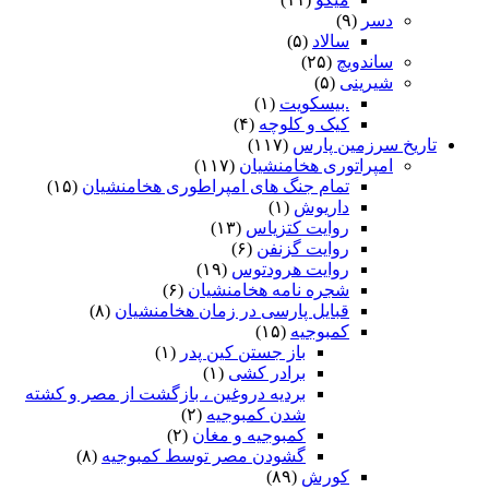
دسر
(۹)
سالاد
(۵)
ساندویچ
(۲۵)
شیرینی
(۵)
.بیسکویت
(۱)
کیک و کلوچه
(۴)
تاریخ سرزمین پارس
(۱۱۷)
امپراتوری هخامنشیان
(۱۱۷)
تمام جنگ های امپراطوری هخامنشیان
(۱۵)
داریوش
(۱)
روایت کتزیاس
(۱۳)
روایت گزنفن
(۶)
روایت هرودتوس
(۱۹)
شجره نامه هخامنشیان
(۶)
قبایل پارسی در زمان هخامنشیان
(۸)
کمبوجیه
(۱۵)
باز جستن کین پدر
(۱)
برادر کشی
(۱)
بردیه دروغین ، بازگشت از مصر و کشته
شدن کمبوجیه
(۲)
کمبوجیه و مغان
(۲)
گشودن مصر توسط کمبوجیه
(۸)
کورش
(۸۹)