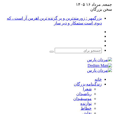
جمعه, مرداد ۱۶ ۱۴۰۵
سخن بزرگان
بزرگمهر : زورمندترین و پر گزنده ترین اهرمن آز است ، که
دیوی است ستمکار و دیر ساز
فیس
X
بوک
یوتیوب
اینستاگرام
جستجو
برای
خانه
زندگینامه بزرگان
شعرا
ریاضیدان
موسیقیدان
نوازنده
خطاط
نقاش