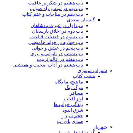
باب هشتم در شکر بر عافیت
باب نهم در توبه و راه صواب
باب دهم در مناجات و ختم کتاب
گلستان سعدی
باب اول در عبرت پادشاهان
باب دوم در اخلاق پارسایان
باب سوم در فضیلت قناعت
باب چهارم در فواید خاموشى
باب پنجم در عشق و جوانى
باب ششم در ناتوانى و پیرى
باب هفتم در عالم تربیت
باب هشتم در آداب صحبت و همنشنى
سهراب سپهری
هشت کتاب
ما هیچ، ما نگاه
مرگ رنگ
مسافر
آواز آفتاب
زندگی خواب ها
شرق اندوه
حجم سبز
صدای پای آب
شهریار
گزیده اشعار شهریار