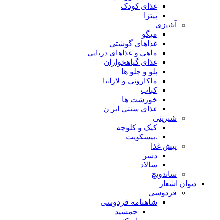
غذای کودک
پیتزا
آشپزی
میگو
غذاهای گوشتی
ماهی و غذاهای دریایی
غذای گیاهخواران
پلو و چلو ها
ماکارونی و لازانیا
کباب
خورشت ها
غذای سنتی ایران
شیرینی
کیک و کلوچه
.بیسکویت
پیش غذا
دسر
سالاد
ساندویچ
دیوان اشعار
فردوسی
شاهنامه فردوسی
جمشید