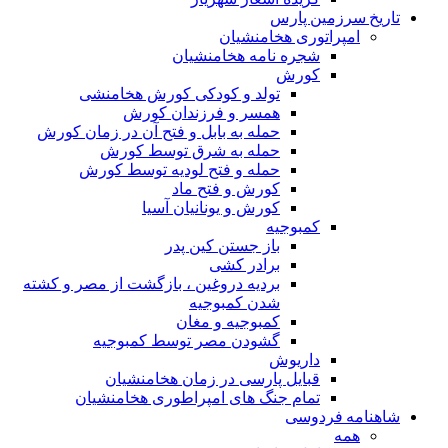
تاریخ سرزمین پارس
امپراتوری هخامنشیان
شجره نامه هخامنشیان
کورش
تولد و کودکی کورش هخامنشی
همسر و فرزندان کورش
حمله به بابل و فتح آن در زمان کورش
حمله به شرق توسط کورش
حمله و فتح لودیه توسط کورش
کورش و فتح ماد
کورش و یونانیان آسیا
کمبوجیه
باز جستن کین پدر
برادر کشی
بردیه دروغین ، بازگشت از مصر و کشته
شدن کمبوجیه
کمبوجیه و مغان
گشودن مصر توسط کمبوجیه
داریوش
قبایل پارسی در زمان هخامنشیان
تمام جنگ های امپراطوری هخامنشیان
شاهنامه فردوسی
همه