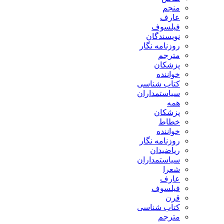
منجم
عارف
فیلسوف
نویسندگان
روزنامه نگار
مترجم
پزشکان
خواننده
کتاب شناسی
سیاستمداران
همه
پزشکان
خطاط
خواننده
روزنامه نگار
ریاضیدان
سیاستمداران
شعرا
عارف
فیلسوف
قرن
کتاب شناسی
مترجم