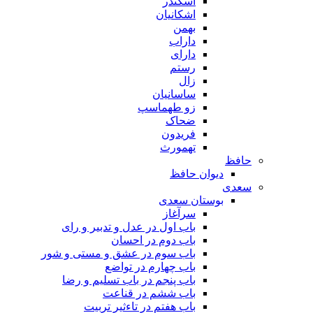
اسکندر
اشکانیان
بهمن
داراب
دارای
رستم
زال
ساسانیان
زو طهماسپ‏
ضحاک
فریدون
تهمورث
حافظ
دیوان حافظ
سعدی
بوستان سعدی
سرآغاز
باب اول در عدل و تدبیر و رای
باب دوم در احسان
باب سوم در عشق و مستی و شور
باب چهارم در تواضع
باب پنجم در باب تسلیم و رضا
باب ششم در قناعت
باب هفتم در تاءثیر تربیت