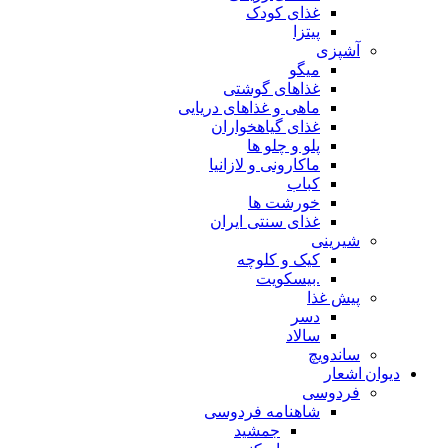
غذای کودک
پیتزا
آشپزی
میگو
غذاهای گوشتی
ماهی و غذاهای دریایی
غذای گیاهخواران
پلو و چلو ها
ماکارونی و لازانیا
کباب
خورشت ها
غذای سنتی ایران
شیرینی
کیک و کلوچه
.بیسکویت
پیش غذا
دسر
سالاد
ساندویچ
دیوان اشعار
فردوسی
شاهنامه فردوسی
جمشید