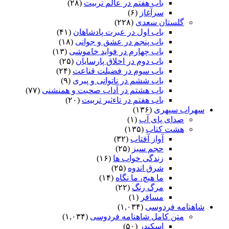
باب هفتم در عالم تربیت
(۲۸)
سرآغاز
(۶)
گلستان سعدی
(۲۲۸)
باب اول در عبرت پادشاهان
(۴۱)
باب پنجم در عشق و جوانى
(۱۸)
باب چهارم در فواید خاموشى
(۱۳)
باب دوم در اخلاق پارسایان
(۲۵)
باب سوم در فضیلت قناعت
(۲۴)
باب ششم در ناتوانى و پیرى
(۹)
باب هشتم در آداب صحبت و همنشنى
(۷۷)
باب هفتم در تاءثیر تربیت
(۲۰)
سهراب سپهری
(۱۳۶)
صدای پای آب
(۱)
هشت کتاب
(۱۳۵)
آواز آفتاب
(۳۲)
حجم سبز
(۲۵)
زندگی خواب ها
(۱۶)
شرق اندوه
(۲۵)
ما هیچ، ما نگاه
(۱۴)
مرگ رنگ
(۲۲)
مسافر
(۱)
شاهنامه فردوسی
(۱,۰۳۴)
متن کامل شاهنامه فردوسی
(۱,۰۳۴)
اسکندر
(۵۰)