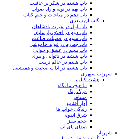
باب هشتم در شکر بر عافیت
باب نهم در توبه و راه صواب
باب دهم در مناجات و ختم کتاب
گلستان سعدی
باب اول در عبرت پادشاهان
باب دوم در اخلاق پارسایان
باب سوم در فضیلت قناعت
باب چهارم در فواید خاموشى
باب پنجم در عشق و جوانى
باب ششم در ناتوانى و پیرى
باب هفتم در عالم تربیت
باب هشتم در آداب صحبت و همنشنى
سهراب سپهری
هشت کتاب
ما هیچ، ما نگاه
مرگ رنگ
مسافر
آواز آفتاب
زندگی خواب ها
شرق اندوه
حجم سبز
صدای پای آب
شهریار
گزیده اشعار شهریار