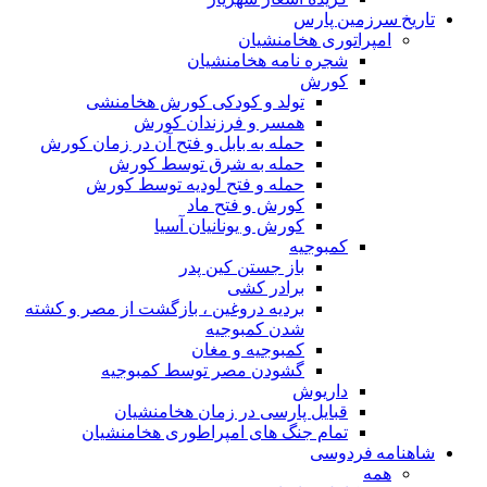
تاریخ سرزمین پارس
امپراتوری هخامنشیان
شجره نامه هخامنشیان
کورش
تولد و کودکی کورش هخامنشی
همسر و فرزندان کورش
حمله به بابل و فتح آن در زمان کورش
حمله به شرق توسط کورش
حمله و فتح لودیه توسط کورش
کورش و فتح ماد
کورش و یونانیان آسیا
کمبوجیه
باز جستن کین پدر
برادر کشی
بردیه دروغین ، بازگشت از مصر و کشته
شدن کمبوجیه
کمبوجیه و مغان
گشودن مصر توسط کمبوجیه
داریوش
قبایل پارسی در زمان هخامنشیان
تمام جنگ های امپراطوری هخامنشیان
شاهنامه فردوسی
همه