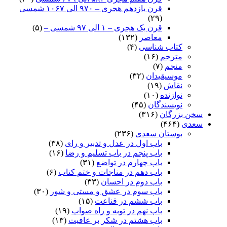
قرن یازدهم هجری – ۹۷۰ الی ۱۰۶۷ شمسی
(۲۹)
قرن یک هجری – ۱ الی ۹۷ شمسی –
(۵)
معاصر
(۱۳۲)
کتاب شناسی
(۴)
مترجم
(۱۶)
منجم
(۷)
موسیقیدان
(۳۲)
نقاش
(۱۹)
نوازنده
(۱۰)
نویسندگان
(۴۵)
سخن بزرگان
(۳۱۶)
سعدی
(۴۶۴)
بوستان سعدی
(۲۳۶)
باب اول در عدل و تدبیر و رای
(۳۸)
باب پنجم در باب تسلیم و رضا
(۱۶)
باب چهارم در تواضع
(۳۱)
باب دهم در مناجات و ختم کتاب
(۶)
باب دوم در احسان
(۳۳)
باب سوم در عشق و مستی و شور
(۳۰)
باب ششم در قناعت
(۱۵)
باب نهم در توبه و راه صواب
(۱۹)
باب هشتم در شکر بر عافیت
(۱۳)