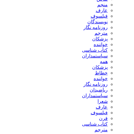
منجم
عارف
فیلسوف
نویسندگان
روزنامه نگار
مترجم
پزشکان
خواننده
کتاب شناسی
سیاستمداران
همه
پزشکان
خطاط
خواننده
روزنامه نگار
ریاضیدان
سیاستمداران
شعرا
عارف
فیلسوف
قرن
کتاب شناسی
مترجم