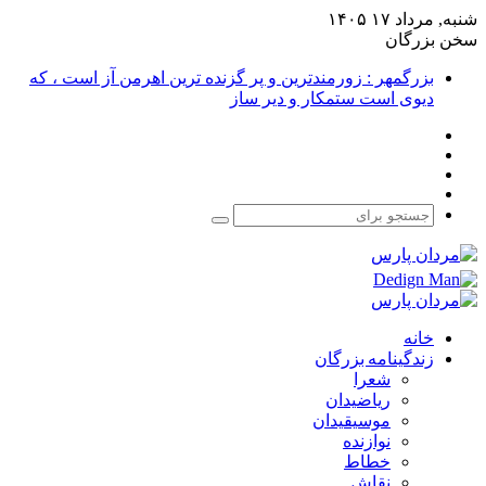
شنبه, مرداد ۱۷ ۱۴۰۵
سخن بزرگان
بزرگمهر : زورمندترین و پر گزنده ترین اهرمن آز است ، که
دیوی است ستمکار و دیر ساز
فیس
X
بوک
یوتیوب
اینستاگرام
جستجو
برای
خانه
زندگینامه بزرگان
شعرا
ریاضیدان
موسیقیدان
نوازنده
خطاط
نقاش