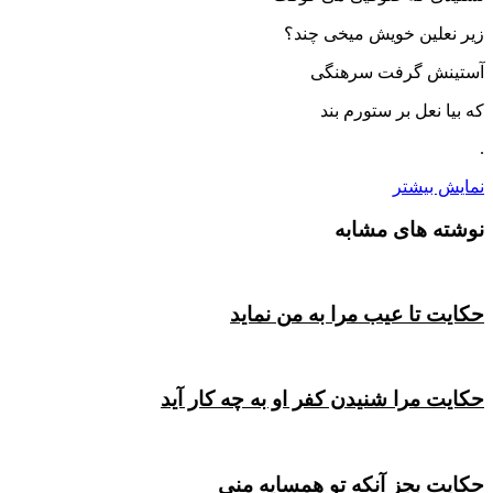
زیر نعلین خویش میخى چند؟
آستینش گرفت سرهنگى
که بیا نعل بر ستورم بند
.
نمایش بیشتر
نوشته های مشابه
حکایت تا عیب مرا به من نماید
حکایت مرا شنیدن کفر او به چه کار آید
حکایت بجز آنکه تو همسایه منی