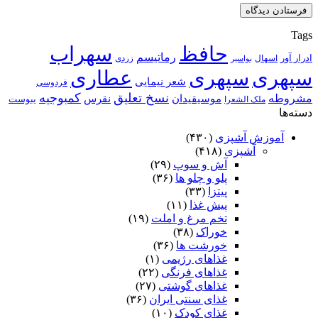
Tags
حافظ
سهراب
رماتیسم
ادرار آور
اسهال
زردی
بواسیر
سپهری
سپهری
عطاری
شعر نیمایی
فردوسی
نسخ تعلیق
کمبوجیه
مشروطه
موسیقیدان
نقرس
یبوست
ملک الشعرا
دسته‌ها
آموزش آشپزی
(۴۳۰)
آشپزی
(۴۱۸)
آش و سوپ
(۲۹)
پلو و چلو ها
(۳۶)
پیتزا
(۳۳)
پیش غذا
(۱۱)
تخم مرغ و املت
(۱۹)
خوراک
(۳۸)
خورشت ها
(۳۶)
غذاهای رژیمی
(۱)
غذاهای فرنگی
(۲۲)
غذاهای گوشتی
(۲۷)
غذای سنتی ایران
(۳۶)
غذای کودک
(۱۰)