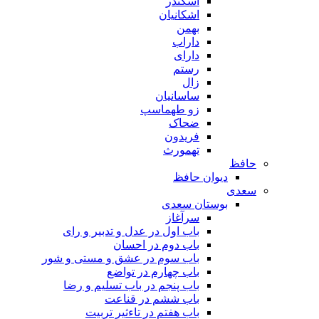
اسکندر
اشکانیان
بهمن
داراب
دارای
رستم
زال
ساسانیان
زو طهماسپ‏
ضحاک
فریدون
تهمورث
حافظ
دیوان حافظ
سعدی
بوستان سعدی
سرآغاز
باب اول در عدل و تدبیر و رای
باب دوم در احسان
باب سوم در عشق و مستی و شور
باب چهارم در تواضع
باب پنجم در باب تسلیم و رضا
باب ششم در قناعت
باب هفتم در تاءثیر تربیت