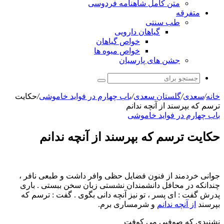
متن کامل شاهنامه فردوسی
متفرقه
طب سنتی
گیاهان دارویی
خواص گیاهان
خواص میوه ها
جشن های پارسیان
جستجو
برای
خانه
/
سعدی
/
گلستان سعدی
/
باب چهارم در فوايد خاموشى
/
حکایت
ترسم که بپرسند از آنچه ندانم
باب چهارم در فوايد خاموشى
حکایت ترسم که بپرسند از آنچه ندانم
جوانی خردمند از فنون فضایل حظی وافر داشت و طبعی نافر ،
چندانکه در محافل دانشمندان نشستی زبان سخن ببستی . باری
پدرش گفت : ای پسر ، تو نیز آنچه دانی بگوی . گفت : ترسم که
بپرسند
از آنچه ندانم
و شرمساری برم.
نشنیدى که صوفیى مى کوفت