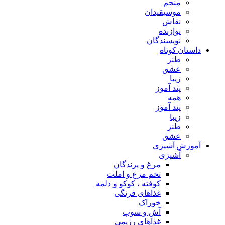
منجم
موسیقیدان
نقاش
نوازنده
نویسندگان
داستان کوتاه
طنز
عشق
زیبا
پند آموز
همه
پند آموز
زیبا
طنز
عشق
آموزش آشپزی
آشپزی
مرغ و پرندگان
تخم مرغ و املت
کوفته ، کوکو و دلمه
غذاهای فرنگی
خوراک
آش و سوپ
غذاهای رژیمی