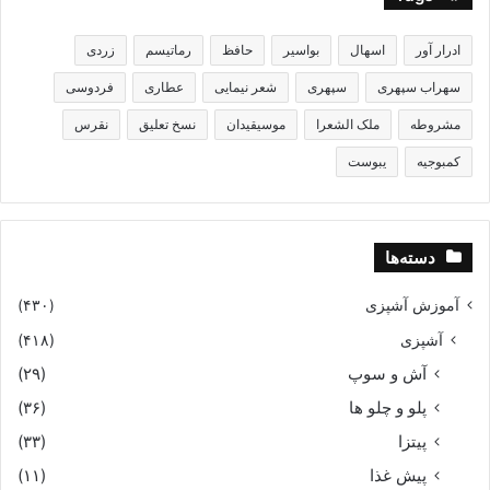
ادرار آور
اسهال
بواسیر
حافظ
رماتیسم
زردی
سهراب سپهری
سپهری
شعر نیمایی
عطاری
فردوسی
مشروطه
ملک الشعرا
موسیقیدان
نسخ تعلیق
نقرس
کمبوجیه
یبوست
دسته‌ها
آموزش آشپزی
(۴۳۰)
آشپزی
(۴۱۸)
آش و سوپ
(۲۹)
پلو و چلو ها
(۳۶)
پیتزا
(۳۳)
پیش غذا
(۱۱)