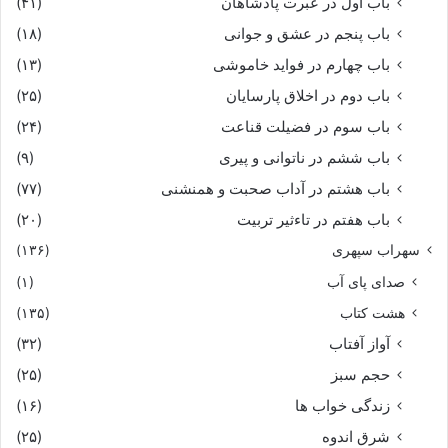
باب اول در عبرت پادشاهان
(۴۱)
باب پنجم در عشق و جوانى
(۱۸)
باب چهارم در فواید خاموشى
(۱۳)
باب دوم در اخلاق پارسایان
(۲۵)
باب سوم در فضیلت قناعت
(۲۴)
باب ششم در ناتوانى و پیرى
(۹)
باب هشتم در آداب صحبت و همنشنى
(۷۷)
باب هفتم در تاءثیر تربیت
(۲۰)
سهراب سپهری
(۱۳۶)
صدای پای آب
(۱)
هشت کتاب
(۱۳۵)
آواز آفتاب
(۳۲)
حجم سبز
(۲۵)
زندگی خواب ها
(۱۶)
شرق اندوه
(۲۵)