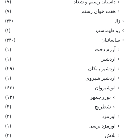
داستان رستم و شغاد
(۷)
هفت خوان رستم‏
(۷)
زال
(۳۳)
زو طهماسپ‏
(۱)
ساسانیان
(۳۴۰)
آزرم دخت
(۱)
اردشیر
(۱)
اردشیر بابکان
(۲۹)
اردشیر شیروی
(۱)
انوشیروان
(۶۳)
بوزرجمهر
(۱۲)
شطرنج
(۴)
اورمزد
(۳)
اورمزد نرسى‏
(۱)
بلاش
(۳)