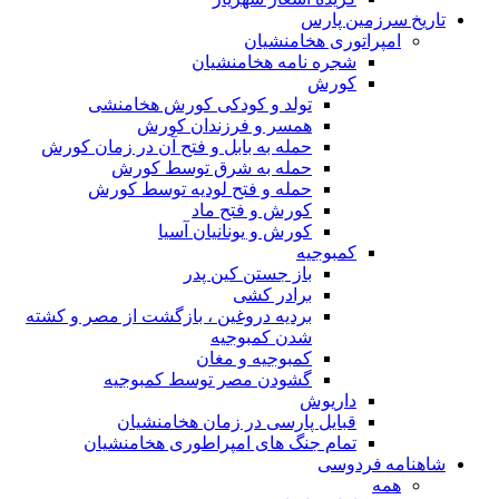
تاریخ سرزمین پارس
امپراتوری هخامنشیان
شجره نامه هخامنشیان
کورش
تولد و کودکی کورش هخامنشی
همسر و فرزندان کورش
حمله به بابل و فتح آن در زمان کورش
حمله به شرق توسط کورش
حمله و فتح لودیه توسط کورش
کورش و فتح ماد
کورش و یونانیان آسیا
کمبوجیه
باز جستن کین پدر
برادر کشی
بردیه دروغین ، بازگشت از مصر و کشته
شدن کمبوجیه
کمبوجیه و مغان
گشودن مصر توسط کمبوجیه
داریوش
قبایل پارسی در زمان هخامنشیان
تمام جنگ های امپراطوری هخامنشیان
شاهنامه فردوسی
همه