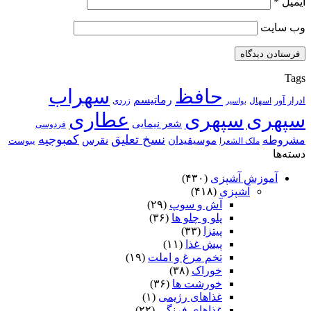
ایمیل
*
وب‌ سایت
Tags
حافظ
سهراب
رماتیسم
ادرار آور
اسهال
زردی
بواسیر
سپهری
سپهری
عطاری
شعر نیمایی
فردوسی
نسخ تعلیق
کمبوجیه
مشروطه
موسیقیدان
نقرس
یبوست
ملک الشعرا
دسته‌ها
آموزش آشپزی
(۴۳۰)
آشپزی
(۴۱۸)
آش و سوپ
(۲۹)
پلو و چلو ها
(۳۶)
پیتزا
(۳۳)
پیش غذا
(۱۱)
تخم مرغ و املت
(۱۹)
خوراک
(۳۸)
خورشت ها
(۳۶)
غذاهای رژیمی
(۱)
غذاهای فرنگی
(۲۲)