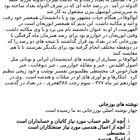
الدوله در آمد . در رصد خانه ای که در شرف الدوله بغداد ساخته بود
به سرپرستی ابوسهل بیژن مشغول به کار شد
ابوالوفا در هنگام حیات مشهور بود و با دانشمندان همعصر خود رفت
و امد و مکاتبه داشت. ابن ندیم که همعصر ابوریحان است در
الفهرست از او به عنوان دانشمند نام می برد و با وی مکاتبه داشت .
وقتی ابوریحان در خوارزم بود برای رصد همزمان ماه گرفتگی با
بوزرجانی که در بغداد بود قرار گذاشتند تا نتیجه های دو رصد را که
در دونقطه مختلف انجام گرفته بود برای یکدیگر بفرستند تا با هم
مقایسه کنند
ابوالوفا بر بسیاری از نوشته های اندیشمندان ایرانی و یونانی مثل
اصول اقلیدس ، جبر و مقابله خوارزمی ، جبر دیوفانت ، جبر
هیپارخوس ف مجسطی بطلمیوس تفسیر نوشت و خود زیجی تنظیم
کرد . ابتکارها و نو آوری های او در مثلثات و هندسه است . وی در
چهاردهم تیر ماه ۳۷۷ – سوم رجب ۳۸۸هجری – در بغداد در گذشت
نوشته های بوزجانی
چهار نوشته اصلی بوزرجانی به ما رسیده است
آنچه از علم حساب مورد نیاز کاتبان و حسابداران است
آنچه از اعمال هندسی مورد نیاز صنعتکاران است
مجسطی
اعمال هندسه