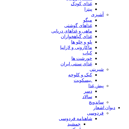
غذای کودک
پیتزا
آشپزی
میگو
غذاهای گوشتی
ماهی و غذاهای دریایی
غذای گیاهخواران
پلو و چلو ها
ماکارونی و لازانیا
کباب
خورشت ها
غذای سنتی ایران
شیرینی
کیک و کلوچه
.بیسکویت
پیش غذا
دسر
سالاد
ساندویچ
دیوان اشعار
فردوسی
شاهنامه فردوسی
جمشید