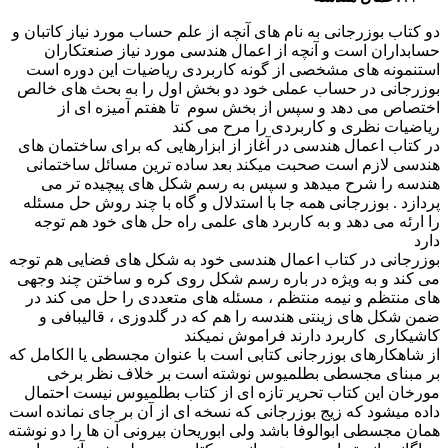
دو کتاب بوزرجانی به نام های آنچه از علم حساب مورد نیاز کاتبان و
حسابداران است و آنچه از اعمال هندسی مورد نیاز صنعتکاران
استنمونه های مشخصی از گونه کاربردی ریاضیات این دوره است
بوزرجانی در حساب عملی خود دو بخش اول را به بحث های خالص
اختصاص می دهد و سپس از بخش سوم تا هفتم آمیزه ای از
ریاضیات نظری و کاربردی را مرح می کند
در کتاب اعمال هندسی در آغاز از ابزارهایی که برای ساختمان های
هندسی لازم است صحبت میکند بعد ساده ترین مسائل ساختمانی
هندسه را شرح میدهد و سپس به رسم شکل های پیچیده تر می
پردازد . بوزرجانی همه جا با استدلال و گاه با چند روش حل مسئله
را ارئه می دهد و به کاربرد های علمی راه حل های خود هم توجه
دارد
بوزرجانی در کتاب اعمال هندسی خود به شکل های فضایی هم توجه
می کند و به ویژه در باره رسم شکل روی کره و ساختن چند وجهی
های منتظم و نیمه منتظم ، مسئله های متعددی را حل می کند در
ضمن شکل های زینتی هندسه را هم که در گلدوزی ، قالیبافی و
کاشیکاری کاربرد دارند فراموش نمیکند
از شاهکارهای بوزرجانی کتابی است با عنوان مجسطی یا الکامل که
بر مبنای مجسطی بطلمیوس نوشته است بر خلاف نظر برخی
مورخان این کتاب تحریر تازه ای از کتاب بطلمیوس نیست احتمال
داده میشود که زیج بوزرجانی که نسخه ای از آن بر جای نمانده است
همان مجسطی ابوالوفا باشد ولی ابوریحان بیرونی آن ها را دو نوشته