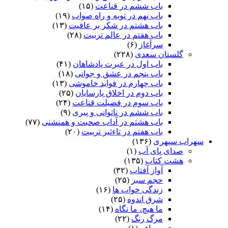
باب ششم در قناعت
(۱۵)
باب نهم در توبه و راه صواب
(۱۹)
باب هشتم در شکر بر عافیت
(۱۳)
باب هفتم در عالم تربیت
(۲۸)
سرآغاز
(۶)
گلستان سعدی
(۲۲۸)
باب اول در عبرت پادشاهان
(۴۱)
باب پنجم در عشق و جوانى
(۱۸)
باب چهارم در فواید خاموشى
(۱۳)
باب دوم در اخلاق پارسایان
(۲۵)
باب سوم در فضیلت قناعت
(۲۴)
باب ششم در ناتوانى و پیرى
(۹)
باب هشتم در آداب صحبت و همنشنى
(۷۷)
باب هفتم در تاءثیر تربیت
(۲۰)
سهراب سپهری
(۱۳۶)
صدای پای آب
(۱)
هشت کتاب
(۱۳۵)
آواز آفتاب
(۳۲)
حجم سبز
(۲۵)
زندگی خواب ها
(۱۶)
شرق اندوه
(۲۵)
ما هیچ، ما نگاه
(۱۴)
مرگ رنگ
(۲۲)