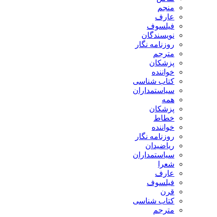
منجم
عارف
فیلسوف
نویسندگان
روزنامه نگار
مترجم
پزشکان
خواننده
کتاب شناسی
سیاستمداران
همه
پزشکان
خطاط
خواننده
روزنامه نگار
ریاضیدان
سیاستمداران
شعرا
عارف
فیلسوف
قرن
کتاب شناسی
مترجم