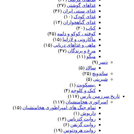
غذاهای گوشتی
(۲۷)
غذای سنتی ایران
(۳۶)
غذای کودک
(۱۰)
غذای گیاهخواران
(۱۴)
کباب
(۲۰)
کوفته ، کوکو و دلمه
(۴۵)
ماکارونی و لازانیا
(۱۵)
ماهی و غذاهای دریایی
(۱۵)
مرغ و پرندگان
(۴۷)
میگو
(۱۱)
دسر
(۹)
سالاد
(۵)
ساندویچ
(۲۵)
شیرینی
(۵)
.بیسکویت
(۱)
کیک و کلوچه
(۴)
تاریخ سرزمین پارس
(۱۱۷)
امپراتوری هخامنشیان
(۱۱۷)
تمام جنگ های امپراطوری هخامنشیان
(۱۵)
داریوش
(۱)
روایت کتزیاس
(۱۳)
روایت گزنفن
(۶)
روایت هرودتوس
(۱۹)