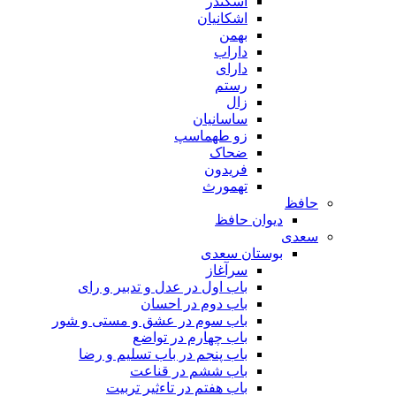
اسکندر
اشکانیان
بهمن
داراب
دارای
رستم
زال
ساسانیان
زو طهماسپ‏
ضحاک
فریدون
تهمورث
حافظ
دیوان حافظ
سعدی
بوستان سعدی
سرآغاز
باب اول در عدل و تدبیر و رای
باب دوم در احسان
باب سوم در عشق و مستی و شور
باب چهارم در تواضع
باب پنجم در باب تسلیم و رضا
باب ششم در قناعت
باب هفتم در تاءثیر تربیت