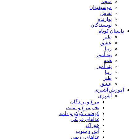
منجم
موسیقیدان
نقاش
نوازنده
نویسندگان
داستان کوتاه
طنز
عشق
زیبا
پند آموز
همه
پند آموز
زیبا
طنز
عشق
آموزش آشپزی
آشپزی
مرغ و پرندگان
تخم مرغ و املت
کوفته ، کوکو و دلمه
غذاهای فرنگی
خوراک
آش و سوپ
غذاهای رژیمی