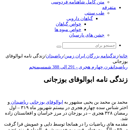
متن کامل شاهنامه فردوسی
متفرقه
طب سنتی
گیاهان دارویی
خواص گیاهان
خواص میوه ها
جشن های پارسیان
جستجو
برای
خانه
/
زندگینامه بزرگان ایران زمین
/
ریاضیدان
/
زندگی نامه ابوالوفای
بوزجانی
ریاضیدان
قرن چهارم هجری - 291 الی 388 شمسی
منجم
زندگی نامه ابوالوفای بوزجانی
محمد بن محمد بن یحیی مشهور به
ابوالوفای بوزجانی
ریاضیدان
و
اختر شناس سده چهارم هجری در بیستم شهریور ماه ۳۱۹ – اول
رمضان ۳۲۸ هجری – در بوزجان در مرز خراسان و افغانستان زاده
شد.
مقدمه های ریاضیات را در همانجا توسط دایی و عمویش فرا گرفت
در ۲۵ سالگی به بغداد رفت و به خدمت شرف الدوله فرزند عضد