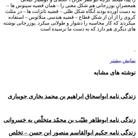
همعصران بوزرجانی هم شکل مغنی را – همان قضیه سینوس ها –
به دست آورده بودند آنگاه شکل ظلی – قضیه تانژانت ها – در مثلث
کروی را از ان از شکل قطاع – قضیه هندسی منلائوس – استفاده
میکردند که کار محاسبه را دشوار و طولانی میکرد .بوزرجانی نوشته
های دیگری هم دارد که به دست ما نرسیده است
.
نمایش بیشتر
نوشته های مشابه
زندگی نامه ابواسحاق ابراهیم بن محمد بخاری جویباری
زندگی نامه ابوطاهر طیّب بن محمّد متخلّص به خسروانی
زندگی نامه حکیم ابوالقاسم منصور ابن حسن – تخلص