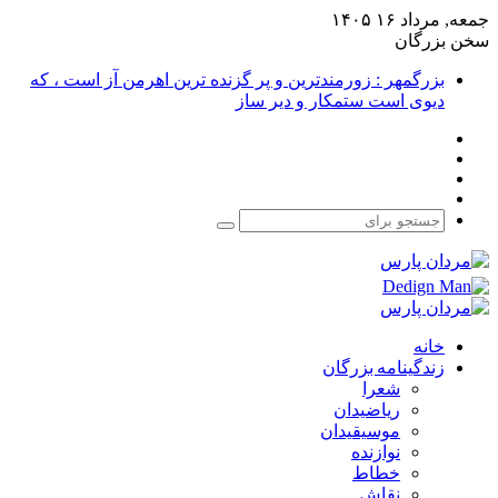
جمعه, مرداد ۱۶ ۱۴۰۵
سخن بزرگان
بزرگمهر : زورمندترین و پر گزنده ترین اهرمن آز است ، که
دیوی است ستمکار و دیر ساز
فیس
X
بوک
یوتیوب
اینستاگرام
جستجو
برای
خانه
زندگینامه بزرگان
شعرا
ریاضیدان
موسیقیدان
نوازنده
خطاط
نقاش