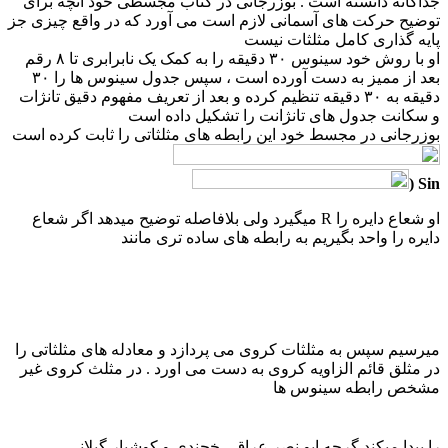
جداگانه دانسته است . بوزرجانی در کتاب مجسطی خود آنچه برای
توضیح حرکت های آسمانی لازم است می آورد که در واقع چیزی جز
پایه گذاری کامل مثلثات نیست
او با روش خود سینوس ۳۰ دقیقه را به کمک یک نابرابری تا ۸ رقم
بعد از ممیز به دست آورده است ، سپس جدول سینوس ها را ۳۰
دقیقه به ۳۰ دقیقه تنظیم کرده و بعد از تعریف مفهوم دقیق تانژات
و سکانت جدول های تانژانت را تشکیل داده است
بوزرجانی در مجسط خود این رابطه های مثلثاتی را ثابت کرده است
Sin (
او شعاع دایره را R میگیرد ولی بلافاصله توضیح میدهد اگر شعاع
دایره را واحد بگیریم به رابطه های ساده تری مانند
میرسیم سپس به مثلثات کروی می پردازد و معادله های مثلثاتی را
در مثلق قائم الزاویه کروی به دست می اورد . در مثلث کروی غیر
مشخص رابطه سینوس ها
را پیدا میکند گرچه ابو نصر عراق ، خجندی و کوشیار گیلانی