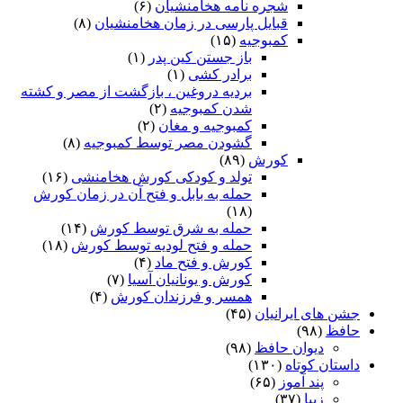
شجره نامه هخامنشیان
(۶)
قبایل پارسی در زمان هخامنشیان
(۸)
کمبوجیه
(۱۵)
باز جستن کین پدر
(۱)
برادر کشی
(۱)
بردیه دروغین ، بازگشت از مصر و کشته
شدن کمبوجیه
(۲)
کمبوجیه و مغان
(۲)
گشودن مصر توسط کمبوجیه
(۸)
کورش
(۸۹)
تولد و کودکی کورش هخامنشی
(۱۶)
حمله به بابل و فتح آن در زمان کورش
(۱۸)
حمله به شرق توسط کورش
(۱۴)
حمله و فتح لودیه توسط کورش
(۱۸)
کورش و فتح ماد
(۴)
کورش و یونانیان آسیا
(۷)
همسر و فرزندان کورش
(۴)
جشن های ایرانیان
(۴۵)
حافظ
(۹۸)
دیوان حافظ
(۹۸)
داستان کوتاه
(۱۳۰)
پند آموز
(۶۵)
زیبا
(۳۷)