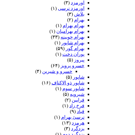
اورمزد
(۳)
اورمزد نرسى‏
(۱)
بلاش
(۳)
بهرام
(۲)
بهرام بهرام
(۱)
بهرام بهرامیان‏
(۱)
بهرام چوبینه
(۳۳)
بهرام شاپور
(۱)
بهرام گور
(۵۹)
پوران دخت
(۱)
پیروز
(۵)
خسرو پرویز
(۶۴)
خسرو و شیرین
(۴)
شاپور
(۵)
شاپور ذو الاکتاف
(۱۶)
شاپور سوم‏
(۱)
شیرویه
(۵)
فرایین
(۲)
فرخ زاد
(۱)
قباد
(۹)
نرسئ بهرام‏
(۱)
هرمزد
(۱۳)
یزدگرد
(۳)
یزدگرد دوم
(۱)