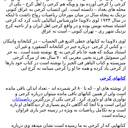
کرجی را کرخی آورده بود و وپکه هم کرجی را اهل کرخ – یکی از
محله های بغداد – دانسته است . این انتساب کرجی به عراق کنونی
نزدیک به پنجاه سال در میان مورخان ریاضیات رواج داشت تا اینکه
در سال ۱۹۳۴ لوی دلاویدا خاورشناس ایتالیایی ثابت کرد که کرخی
اشتباه نسخه نویس بوده و در واقع کرجی اهل ایران و از ناحیه کرج
نزدیک شهر ری – تهران کنونی – است نه عراق
لوی دلاویدا به کتابهای خطی الدیع فی الحساب – در کتابخانه واتیکان
– و کتابی از کرجی درباره جبر در کتابخانه آکسفورد و غیر آن
استناد میکند که همه جا نام کرجی به
ج
نوشته شده است . به جز
این سموئیل فرزند یحیی مغربی که ۷۰ سال بعد از مرگ کرجی
میزیسته و کتاب الباهر فی الجبر را نوشته است در کتاب خود بارها
از کرجی یاد کرده و همه جا او را کرجی مینامد نه کرخ ایی
کتابهای کرجی
از نوشته های او – که تا ۸۰ اثر شمرده اند – تعداد اندکی باقی مانده
است ولی از همین کتابهای باقی مانده میتوان درباره کرجی و
نوآوری های او داوری کرد . کرجی یکی از بزرگترین
ریاضیدانان
ایرانی است و تا آنجا که آگاهی داریم بسیاری از دیدگاهای او تازه
است و به تکامل ریاضیات به ویژه در زمینه جبر یاری فراوان
رسانده است
کتابهایی که از کرجی به ما رسیده است نشان میدهد وی درباره