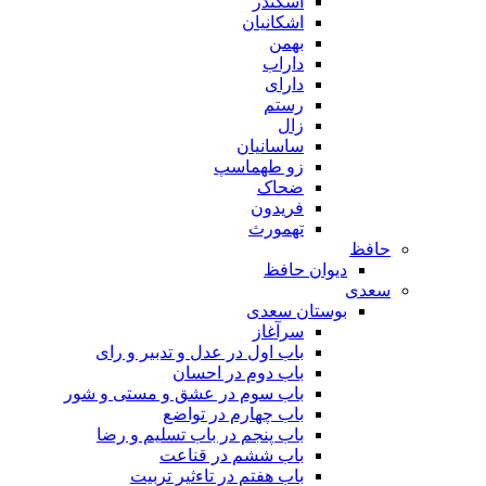
اسکندر
اشکانیان
بهمن
داراب
دارای
رستم
زال
ساسانیان
زو طهماسپ‏
ضحاک
فریدون
تهمورث
حافظ
دیوان حافظ
سعدی
بوستان سعدی
سرآغاز
باب اول در عدل و تدبیر و رای
باب دوم در احسان
باب سوم در عشق و مستی و شور
باب چهارم در تواضع
باب پنجم در باب تسلیم و رضا
باب ششم در قناعت
باب هفتم در تاءثیر تربیت