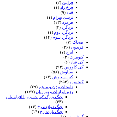
فرایین
(۲)
فرخ زاد
(۱)
قباد
(۹)
نرسئ بهرام‏
(۱)
هرمزد
(۱۳)
یزدگرد
(۳)
یزدگرد دوم
(۱)
یزدگرد سوم
(۱۴)
ضحاک
(۷)
فریدون
(۲۶)
ایرج
(۷)
کیومرث
(۲)
کی قباد
(۶)
کی کاووس
(۹۳)
سیاوش
(۵۸)
کین سیاوش
(۱۳)
کیخسرو
(۲۵۴)
داستان بیژن و منیژه
(۲۹)
رزم ایرانیان و تورانیان
(۱۷۷)
جنگ بزرگ کی خسرو با افراسیاب
(۴۴)
جنگ دوازده رخ
(۱۴)
جنگ یازده رخ
(۱۴)
گرشاسپ
(۱)