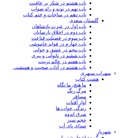
باب هشتم در شکر بر عافیت
باب نهم در توبه و راه صواب
باب دهم در مناجات و ختم کتاب
گلستان سعدی
باب اول در عبرت پادشاهان
باب دوم در اخلاق پارسایان
باب سوم در فضیلت قناعت
باب چهارم در فواید خاموشى
باب پنجم در عشق و جوانى
باب ششم در ناتوانى و پیرى
باب هفتم در عالم تربیت
باب هشتم در آداب صحبت و همنشنى
سهراب سپهری
هشت کتاب
ما هیچ، ما نگاه
مرگ رنگ
مسافر
آواز آفتاب
زندگی خواب ها
شرق اندوه
حجم سبز
صدای پای آب
شهریار
گزیده اشعار شهریار