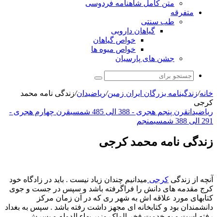
متن کامل شاهنامه فردوسی
متفرقه
طب سنتی
گیاهان دارویی
خواص گیاهان
خواص میوه ها
جشن های پارسیان
جستجو
برای
خانه
/
زندگینامه بزرگان ایران زمین
/
ریاضیدان
/
زندگی نامه محمد
کرجی
ریاضیدان
قرن پنجم هجری - 388 الی 485 شمسی
قرن چهارم هجری -
291 الی 388 شمسی
منجم
زندگی نامه محمد کرجی
آنچه از زندگی
کرجی
میدانیم چندان زیاد نیست . باید در زادگاه خود
کرج مقدمه های دانش را فراگرفته باشد و سپس در جست و جوی
کتابهای مورد علاقه اش به شهر ری که در آن زمان مرکز
دانشمندان بود و کتابخانه ای مجهز داشت رفته باشد . سپس به بغداد
رفته است و به خدمت فخر الملک وزیر بهاء الدوله و پسرش