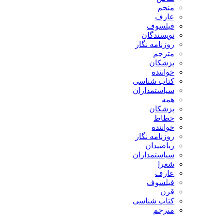
منجم
عارف
فیلسوف
نویسندگان
روزنامه نگار
مترجم
پزشکان
خواننده
کتاب شناسی
سیاستمداران
همه
پزشکان
خطاط
خواننده
روزنامه نگار
ریاضیدان
سیاستمداران
شعرا
عارف
فیلسوف
قرن
کتاب شناسی
مترجم