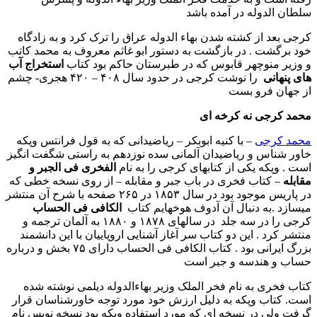
سلطان الدوله در آمده باشد
کرجی بعد از کشته شدن بهاء الدوله عراق را ترک کرد و به زادگاه
خود برگشت . در بازگشت به دستور ابو غاثم معروف به محمد کاتب
و وزیر منوچهر قابوس که در طبرستان حاکم بود کتاب
استخراج آب
های پنهانی
را نوشت کرجی در حدود سال ۴۰۸ – ۴۲۰ هجری- چشم
از جهان فرو بست
محمد کرجی نه کرخه ای
محمد کرجی
– با کنیه ابوبکر – ریاضیدانی که به قول فرانتس وپکه
خاور شناس و ریاضیدان آلمانی سده نوزدهم به راستی شگفت انگیز
است . وپکه یکی از کتابهای کرجی را به نام
الفخری فی الجبر و
مقابله
– کتاب فخری در باب جبر و مقابله – از روی نسخه خطی که
در پاریس موجود بود در سال ۱۸۵۳ در ۲۶۵ صفحه با شرح آن منتشر
میسازد .به دنبال آن آدوف هوخهایم کتاب
الکافی فی الحساب
کرجی را در سه جلد در سالهای ۱۸۷۸ و ۱۸۸۰ به آلمان ترجمه و
منتشر کرد . این دو کتاب سر آغاز آشنایی اروپاییان با این دانشمند
بزرگ ایرانی بود . کتاب الکافی فی الحساب دارای ۷۵ بخش و درباره
حساب و هندسه و جبر است
کتاب فخری به نام فخر الملک وزیر بهاءالدوله دیلمی نوشته شده
است. کتاب وپکه به دلیل ارزش خود مورد توجه خاورشناسان قرار
گرفت ولی در نسخه ای که مورد استفاده وپکه بود نسخه نویس نام