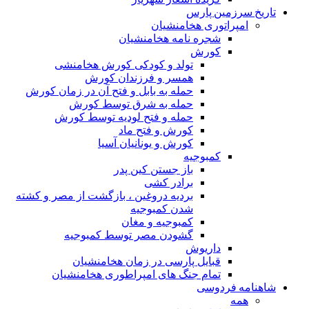
تاریخ سرزمین پارس
امپراتوری هخامنشیان
شجره نامه هخامنشیان
کورش
تولد و کودکی کورش هخامنشی
همسر و فرزندان کورش
حمله به بابل و فتح آن در زمان کورش
حمله به شرق توسط کورش
حمله و فتح لودیه توسط کورش
کورش و فتح ماد
کورش و یونانیان آسیا
کمبوجیه
باز جستن کین پدر
برادر کشی
بردیه دروغین ، بازگشت از مصر و کشته
شدن کمبوجیه
کمبوجیه و مغان
گشودن مصر توسط کمبوجیه
داریوش
قبایل پارسی در زمان هخامنشیان
تمام جنگ های امپراطوری هخامنشیان
شاهنامه فردوسی
همه