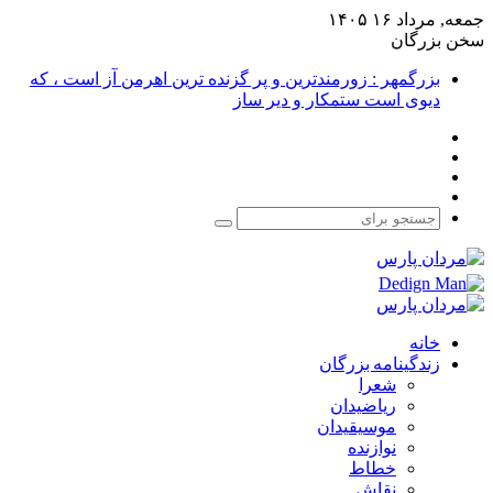
جمعه, مرداد ۱۶ ۱۴۰۵
سخن بزرگان
بزرگمهر : زورمندترین و پر گزنده ترین اهرمن آز است ، که
دیوی است ستمکار و دیر ساز
فیس
X
بوک
یوتیوب
اینستاگرام
جستجو
برای
خانه
زندگینامه بزرگان
شعرا
ریاضیدان
موسیقیدان
نوازنده
خطاط
نقاش