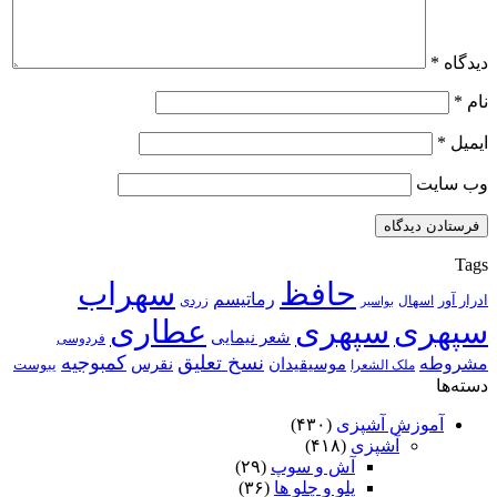
دیدگاه
*
نام
*
ایمیل
*
وب‌ سایت
Tags
حافظ
سهراب
رماتیسم
ادرار آور
اسهال
زردی
بواسیر
سپهری
سپهری
عطاری
شعر نیمایی
فردوسی
نسخ تعلیق
کمبوجیه
مشروطه
موسیقیدان
نقرس
یبوست
ملک الشعرا
دسته‌ها
آموزش آشپزی
(۴۳۰)
آشپزی
(۴۱۸)
آش و سوپ
(۲۹)
پلو و چلو ها
(۳۶)