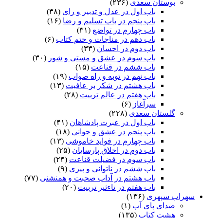
بوستان سعدی
(۲۳۶)
باب اول در عدل و تدبیر و رای
(۳۸)
باب پنجم در باب تسلیم و رضا
(۱۶)
باب چهارم در تواضع
(۳۱)
باب دهم در مناجات و ختم کتاب
(۶)
باب دوم در احسان
(۳۳)
باب سوم در عشق و مستی و شور
(۳۰)
باب ششم در قناعت
(۱۵)
باب نهم در توبه و راه صواب
(۱۹)
باب هشتم در شکر بر عافیت
(۱۳)
باب هفتم در عالم تربیت
(۲۸)
سرآغاز
(۶)
گلستان سعدی
(۲۲۸)
باب اول در عبرت پادشاهان
(۴۱)
باب پنجم در عشق و جوانى
(۱۸)
باب چهارم در فواید خاموشى
(۱۳)
باب دوم در اخلاق پارسایان
(۲۵)
باب سوم در فضیلت قناعت
(۲۴)
باب ششم در ناتوانى و پیرى
(۹)
باب هشتم در آداب صحبت و همنشنى
(۷۷)
باب هفتم در تاءثیر تربیت
(۲۰)
سهراب سپهری
(۱۳۶)
صدای پای آب
(۱)
هشت کتاب
(۱۳۵)