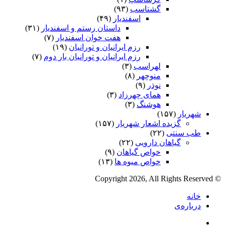
گشتاسب
(۹۳)
اسفندیار
(۴۹)
داستان رستم و اسفندیار
(۳۱)
هفت خوان اسفندیار
(۷)
رزم ایرانیان و تورانیان
(۱۹)
رزم ایرانیان و تورانیان بار دوم
(۷)
لهراسب
(۳)
منوچهر
(۸)
نوذر
(۹)
هماى چهرزاد
(۳)
هوشنگ
(۳)
شهریار
(۱۵۷)
گزیده اشعار شهریار
(۱۵۷)
طب سنتی
(۲۲)
گیاهان دارویی
(۲۲)
خواص گیاهان
(۹)
خواص میوه ها
(۱۳)
© Copyright 2026, All Rights Reserved
خانه
درباره‌ی
فیس