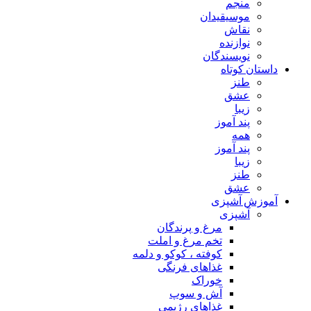
منجم
موسیقیدان
نقاش
نوازنده
نویسندگان
داستان کوتاه
طنز
عشق
زیبا
پند آموز
همه
پند آموز
زیبا
طنز
عشق
آموزش آشپزی
آشپزی
مرغ و پرندگان
تخم مرغ و املت
کوفته ، کوکو و دلمه
غذاهای فرنگی
خوراک
آش و سوپ
غذاهای رژیمی