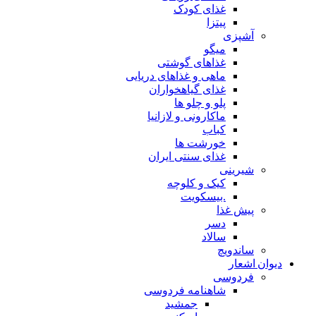
غذای کودک
پیتزا
آشپزی
میگو
غذاهای گوشتی
ماهی و غذاهای دریایی
غذای گیاهخواران
پلو و چلو ها
ماکارونی و لازانیا
کباب
خورشت ها
غذای سنتی ایران
شیرینی
کیک و کلوچه
.بیسکویت
پیش غذا
دسر
سالاد
ساندویچ
دیوان اشعار
فردوسی
شاهنامه فردوسی
جمشید