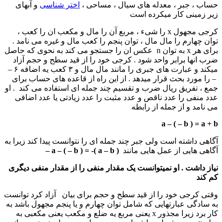
حساب ، جبر ، معدله های سیال ، مساحی ،
اختر شناسی
و آبهای
زیر زمینی کار میکرده است
کرجی مجهول x را شیء ، مربع آن را مال و مکعب ان را کعب ،
توان چهارم را مال مال ، توان پنجم را کعب مال و غیره می نامد .
برای هر x به توان n عکس ان را جستجو می کند به نحوی که حاصل
ضرب انها برابر واحد شود . کرجی خود را از قید سطح و حجم آزاد
میکند و عبارت های جبری را مانند مال مال و ۳ کعب یه اضافه ۶ –
– را مورد بحث قرار میدهد . از این راه از قاعده های حساب برای
جمع ، تفریق ریال ضرب و تقسیم چند جمله ای استفاده می کند . او
عدد منفی را عدد ناقص و عدد مثبت را عدد زیادتی یا عدد اضافی
می نامد و از جمله از رابطه
a – ( – b ) = a + b
آگاهی داشته است ولی جبر چند جمله ای را نتوانست پیدا کند زیرا به
آگاهی هایی از عمل هایی مانند
a – ( – b ) = -( a – b )
–
نیاز داشت . او نمیتوانست یک مقدار منفی را از مقدار منفی دیگری
کم کند
وقتی کرجی خود را از قید سطح و حجم برای بیان
آزاد کرد توانست
به سادگی عبارتهایی که شامل توان چهارم و یا پنجم مجهول باشد به
کار برد زیرا مجذور x یعنی مربع یه ضلع و مکعب یعنی مکعبی به