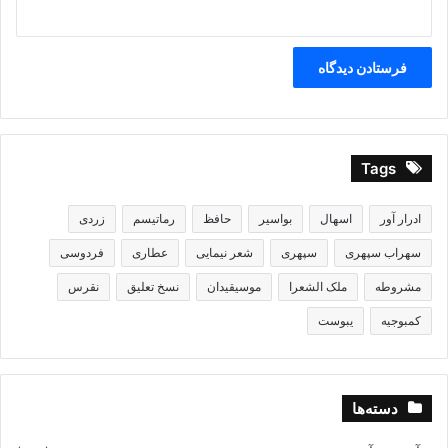
Tags
ادرار آور
اسهال
بواسیر
حافظ
رماتیسم
زردی
سهراب سپهری
سپهری
شعر نیمایی
عطاری
فردوسی
مشروطه
ملک الشعرا
موسیقیدان
نسخ تعلیق
نقرس
کمبوجیه
یبوست
دسته‌ها