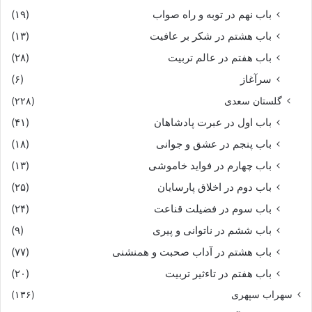
باب نهم در توبه و راه صواب
(۱۹)
باب هشتم در شکر بر عافیت
(۱۳)
باب هفتم در عالم تربیت
(۲۸)
سرآغاز
(۶)
گلستان سعدی
(۲۲۸)
باب اول در عبرت پادشاهان
(۴۱)
باب پنجم در عشق و جوانى
(۱۸)
باب چهارم در فواید خاموشى
(۱۳)
باب دوم در اخلاق پارسایان
(۲۵)
باب سوم در فضیلت قناعت
(۲۴)
باب ششم در ناتوانى و پیرى
(۹)
باب هشتم در آداب صحبت و همنشنى
(۷۷)
باب هفتم در تاءثیر تربیت
(۲۰)
سهراب سپهری
(۱۳۶)