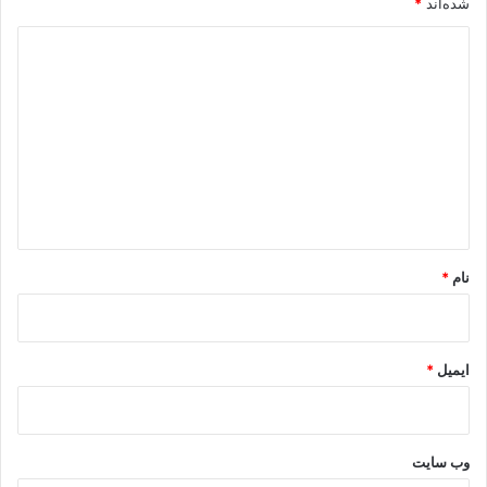
شده‌اند
*
.
د
ی
د
گ
ا
ه
*
نام
*
ایمیل
*
وب‌ سایت