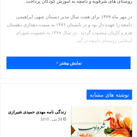
روستای های شرفویه و دامچه به آموزش کودکان پرداخت .
در مهر ماه ۱۳۶۹ برای هفت سال مدیر دبستان شهی ابراهیمی
دامچه را عهده دار بود و در تابستان ۱۳۷۶ به سمت دهداری دهستان
هرم و کاریان منصوب گردید . در سال ۱۳۷۸ به عضویت شورای
اسلامی روستای دامچه در آمد .
نمایش بیشتر
نوشته های مشابه
زندگی نامه مهدی حمیدی شیرازی
28 می , 2010
هلا باغبان گل سرخ لاله که شد اشک دیده غذای تو