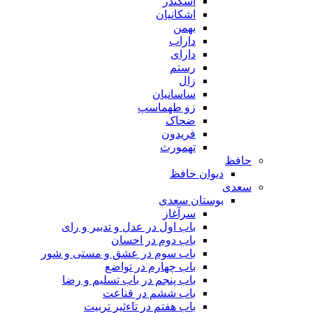
اسکندر
اشکانیان
بهمن
داراب
دارای
رستم
زال
ساسانیان
زو طهماسپ‏
ضحاک
فریدون
تهمورث
حافظ
دیوان حافظ
سعدی
بوستان سعدی
سرآغاز
باب اول در عدل و تدبیر و رای
باب دوم در احسان
باب سوم در عشق و مستی و شور
باب چهارم در تواضع
باب پنجم در باب تسلیم و رضا
باب ششم در قناعت
باب هفتم در تاءثیر تربیت