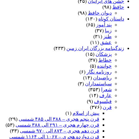
جشن های ایرانیان
(۴۵)
حافظ
(۹۸)
دیوان حافظ
(۹۸)
داستان کوتاه
(۱۳۰)
پند آموز
(۶۵)
زیبا
(۳۷)
طنز
(۳۱)
عشق
(۱۱)
زندگینامه بزرگان ایران زمین
(۴۳۳)
پزشکان
(۱۵)
خطاط
(۳۷)
خواننده
(۵)
روزنامه نگار
(۶)
ریاضیدان
(۱۴)
سیاستمداران
(۳)
شعرا
(۳۵۳)
عارف
(۱۴)
فیلسوف
(۹)
قرن
(۳۷۶)
پیش از اسلام
(۱)
قرن پنجم هجری – ۳۸۸ الی ۴۸۵ شمسی
(۲۹)
قرن چهارم هجری – ۲۹۱ الی ۳۸۸ شمسی
(۵۳)
قرن دهم هجری – ۸۷۳ الی ۹۷۰ شمسی
(۳۳)
قرن دوازده هجری – ۱۰۶۷ الی ۱۱۶۴ شمسی