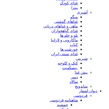
غذای کودک
پیتزا
آشپزی
میگو
غذاهای گوشتی
ماهی و غذاهای دریایی
غذای گیاهخواران
پلو و چلو ها
ماکارونی و لازانیا
کباب
خورشت ها
غذای سنتی ایران
شیرینی
کیک و کلوچه
.بیسکویت
پیش غذا
دسر
سالاد
ساندویچ
دیوان اشعار
فردوسی
شاهنامه فردوسی
جمشید