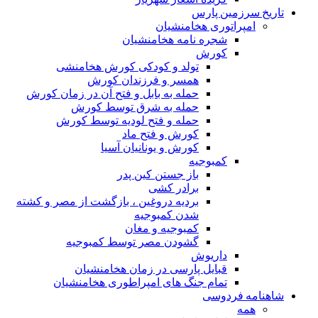
تاریخ سرزمین پارس
امپراتوری هخامنشیان
شجره نامه هخامنشیان
کورش
تولد و کودکی کورش هخامنشی
همسر و فرزندان کورش
حمله به بابل و فتح آن در زمان کورش
حمله به شرق توسط کورش
حمله و فتح لودیه توسط کورش
کورش و فتح ماد
کورش و یونانیان آسیا
کمبوجیه
باز جستن کین پدر
برادر کشی
بردیه دروغین ، بازگشت از مصر و کشته
شدن کمبوجیه
کمبوجیه و مغان
گشودن مصر توسط کمبوجیه
داریوش
قبایل پارسی در زمان هخامنشیان
تمام جنگ های امپراطوری هخامنشیان
شاهنامه فردوسی
همه