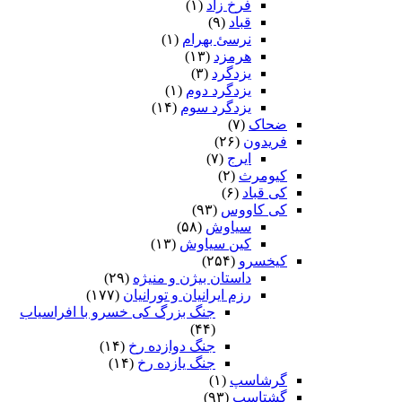
فرخ زاد
(۱)
قباد
(۹)
نرسئ بهرام‏
(۱)
هرمزد
(۱۳)
یزدگرد
(۳)
یزدگرد دوم
(۱)
یزدگرد سوم
(۱۴)
ضحاک
(۷)
فریدون
(۲۶)
ایرج
(۷)
کیومرث
(۲)
کی قباد
(۶)
کی کاووس
(۹۳)
سیاوش
(۵۸)
کین سیاوش
(۱۳)
کیخسرو
(۲۵۴)
داستان بیژن و منیژه
(۲۹)
رزم ایرانیان و تورانیان
(۱۷۷)
جنگ بزرگ کی خسرو با افراسیاب
(۴۴)
جنگ دوازده رخ
(۱۴)
جنگ یازده رخ
(۱۴)
گرشاسپ
(۱)
گشتاسب
(۹۳)