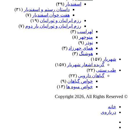
اسفندیار
(۴۹)
داستان رستم و اسفندیار
(۳۱)
هفت خوان اسفندیار
(۷)
رزم ایرانیان و تورانیان
(۱۹)
رزم ایرانیان و تورانیان بار دوم
(۷)
لهراسب
(۳)
منوچهر
(۸)
نوذر
(۹)
هماى چهرزاد
(۳)
هوشنگ
(۳)
شهریار
(۱۵۷)
گزیده اشعار شهریار
(۱۵۷)
طب سنتی
(۲۲)
گیاهان دارویی
(۲۲)
خواص گیاهان
(۹)
خواص میوه ها
(۱۳)
© Copyright 2026, All Rights Reserved
خانه
درباره‌ی
فیس
X
بوک