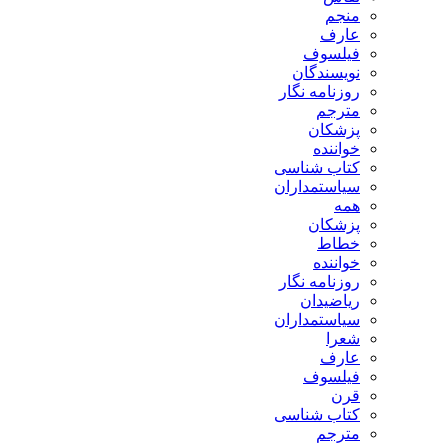
منجم
عارف
فیلسوف
نویسندگان
روزنامه نگار
مترجم
پزشکان
خواننده
کتاب شناسی
سیاستمداران
همه
پزشکان
خطاط
خواننده
روزنامه نگار
ریاضیدان
سیاستمداران
شعرا
عارف
فیلسوف
قرن
کتاب شناسی
مترجم