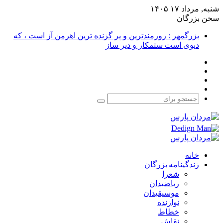
شنبه, مرداد ۱۷ ۱۴۰۵
سخن بزرگان
بزرگمهر : زورمندترین و پر گزنده ترین اهرمن آز است ، که
دیوی است ستمکار و دیر ساز
فیس
X
بوک
یوتیوب
اینستاگرام
جستجو
برای
خانه
زندگینامه بزرگان
شعرا
ریاضیدان
موسیقیدان
نوازنده
خطاط
نقاش