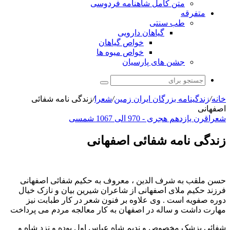
متن کامل شاهنامه فردوسی
متفرقه
طب سنتی
گیاهان دارویی
خواص گیاهان
خواص میوه ها
جشن های پارسیان
جستجو
برای
خانه
/
زندگینامه بزرگان ایران زمین
/
شعرا
/
زندگی نامه شفائی
اصفهانی
شعرا
قرن یازدهم هجری - 970 الی 1067 شمسی
زندگی نامه شفائی اصفهانی
حسن ملقب به شرف الدین ، معروف به حکیم شفائی اصفهانی
فرزند حکیم ملای اصفهانی از شاعران شیرین بیان و نازک خیال
دوره صفویه است . وی علاوه بر فنون شعر در کار طبابت نیز
مهارت داشت و ساله در اصفهان به کار معالجه مردم می پرداخت
شفائی پزشک مخصوص و ندیم شاه عباس اول بوده و نزد شاه و