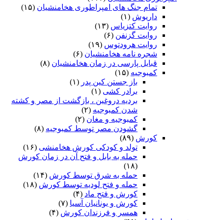
تمام جنگ های امپراطوری هخامنشیان
(۱۵)
داریوش
(۱)
روایت کتزیاس
(۱۳)
روایت گزنفن
(۶)
روایت هرودتوس
(۱۹)
شجره نامه هخامنشیان
(۶)
قبایل پارسی در زمان هخامنشیان
(۸)
کمبوجیه
(۱۵)
باز جستن کین پدر
(۱)
برادر کشی
(۱)
بردیه دروغین ، بازگشت از مصر و کشته
شدن کمبوجیه
(۲)
کمبوجیه و مغان
(۲)
گشودن مصر توسط کمبوجیه
(۸)
کورش
(۸۹)
تولد و کودکی کورش هخامنشی
(۱۶)
حمله به بابل و فتح آن در زمان کورش
(۱۸)
حمله به شرق توسط کورش
(۱۴)
حمله و فتح لودیه توسط کورش
(۱۸)
کورش و فتح ماد
(۴)
کورش و یونانیان آسیا
(۷)
همسر و فرزندان کورش
(۴)