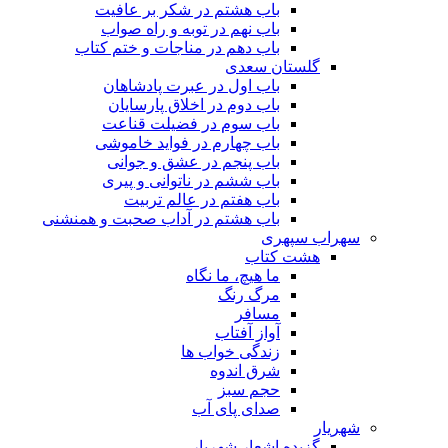
باب هشتم در شکر بر عافیت
باب نهم در توبه و راه صواب
باب دهم در مناجات و ختم کتاب
گلستان سعدی
باب اول در عبرت پادشاهان
باب دوم در اخلاق پارسایان
باب سوم در فضیلت قناعت
باب چهارم در فواید خاموشى
باب پنجم در عشق و جوانى
باب ششم در ناتوانى و پیرى
باب هفتم در عالم تربیت
باب هشتم در آداب صحبت و همنشنى
سهراب سپهری
هشت کتاب
ما هیچ، ما نگاه
مرگ رنگ
مسافر
آواز آفتاب
زندگی خواب ها
شرق اندوه
حجم سبز
صدای پای آب
شهریار
گزیده اشعار شهریار