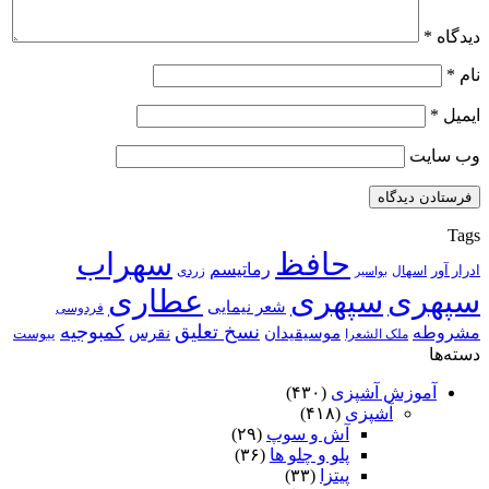
دیدگاه
*
نام
*
ایمیل
*
وب‌ سایت
Tags
حافظ
سهراب
رماتیسم
ادرار آور
اسهال
زردی
بواسیر
سپهری
سپهری
عطاری
شعر نیمایی
فردوسی
نسخ تعلیق
کمبوجیه
مشروطه
موسیقیدان
نقرس
یبوست
ملک الشعرا
دسته‌ها
آموزش آشپزی
(۴۳۰)
آشپزی
(۴۱۸)
آش و سوپ
(۲۹)
پلو و چلو ها
(۳۶)
پیتزا
(۳۳)