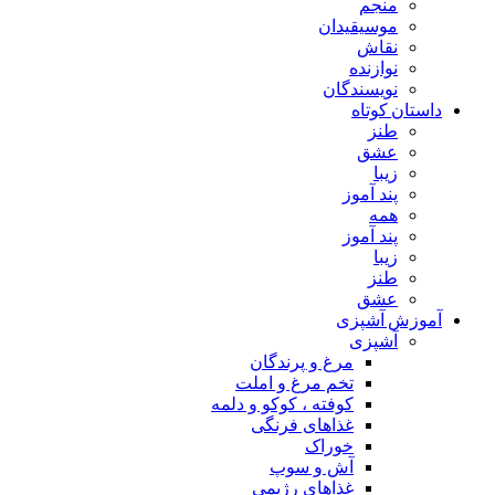
منجم
موسیقیدان
نقاش
نوازنده
نویسندگان
داستان کوتاه
طنز
عشق
زیبا
پند آموز
همه
پند آموز
زیبا
طنز
عشق
آموزش آشپزی
آشپزی
مرغ و پرندگان
تخم مرغ و املت
کوفته ، کوکو و دلمه
غذاهای فرنگی
خوراک
آش و سوپ
غذاهای رژیمی