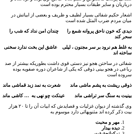
درباریان و سایر طبقات بسیار محترم بوده است
اشعار حکیم شفائی بسیار لطیف و ظریف و بعضی از ابیاتش در
میان مردم ضرب المثل شده است
دیدی که خون ناحق پروانه شمع را چندان امن نداد که شب را
سحر کند
به غلط هم نرود بر سر مجنون ، لیلی عاشق این بخت ندارد سخنی
ساخته اند
شفائی در ساختن هجو نیز دستی قوی داشت بطوریکه بیشتر از صد
رباعی در هجو بینی ذوقی که یکی از شاعران دوره صفویه بوده
سروده است
ذوقی ریشت به پشم ماشی ماند شعرت به نمد زبد قماشی ماند
بینیت به سنگ سر تراشی ماند عینکت چو نهی به … کاشی ماند
وی گذشته از دیوان غزلیات و قصایدش که ابیات آن را تا ۲۰ هزار
بیت ذکر کرده اند مثنویهائی دارد موسوم به
مهر و محبت
دیده بیدار
نمکدانحقیقت