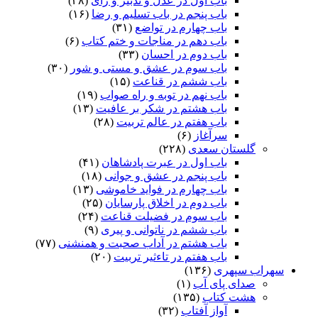
باب اول در عدل و تدبیر و رای
(۳۸)
باب پنجم در باب تسلیم و رضا
(۱۶)
باب چهارم در تواضع
(۳۱)
باب دهم در مناجات و ختم کتاب
(۶)
باب دوم در احسان
(۳۳)
باب سوم در عشق و مستی و شور
(۳۰)
باب ششم در قناعت
(۱۵)
باب نهم در توبه و راه صواب
(۱۹)
باب هشتم در شکر بر عافیت
(۱۳)
باب هفتم در عالم تربیت
(۲۸)
سرآغاز
(۶)
گلستان سعدی
(۲۲۸)
باب اول در عبرت پادشاهان
(۴۱)
باب پنجم در عشق و جوانى
(۱۸)
باب چهارم در فواید خاموشى
(۱۳)
باب دوم در اخلاق پارسایان
(۲۵)
باب سوم در فضیلت قناعت
(۲۴)
باب ششم در ناتوانى و پیرى
(۹)
باب هشتم در آداب صحبت و همنشنى
(۷۷)
باب هفتم در تاءثیر تربیت
(۲۰)
سهراب سپهری
(۱۳۶)
صدای پای آب
(۱)
هشت کتاب
(۱۳۵)
آواز آفتاب
(۳۲)