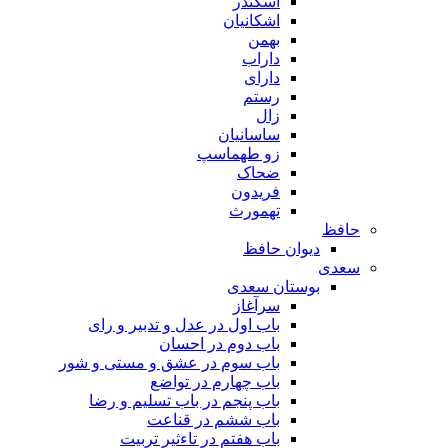
اسکندر
اشکانیان
بهمن
داراب
دارای
رستم
زال
ساسانیان
زو طهماسپ‏
ضحاک
فریدون
تهمورث
حافظ
دیوان حافظ
سعدی
بوستان سعدی
سرآغاز
باب اول در عدل و تدبیر و رای
باب دوم در احسان
باب سوم در عشق و مستی و شور
باب چهارم در تواضع
باب پنجم در باب تسلیم و رضا
باب ششم در قناعت
باب هفتم در تاءثیر تربیت