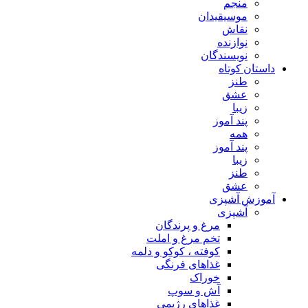
منجم
موسیقیدان
نقاش
نوازنده
نویسندگان
داستان کوتاه
طنز
عشق
زیبا
پند آموز
همه
پند آموز
زیبا
طنز
عشق
آموزش آشپزی
آشپزی
مرغ و پرندگان
تخم مرغ و املت
کوفته ، کوکو و دلمه
غذاهای فرنگی
خوراک
آش و سوپ
غذاهای رژیمی