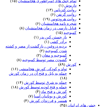
تمام جنگ های امپراطوری هخامنشیان
(۱۵)
داریوش
(۱)
روایت کتزیاس
(۱۳)
روایت گزنفن
(۶)
روایت هرودتوس
(۱۹)
شجره نامه هخامنشیان
(۶)
قبایل پارسی در زمان هخامنشیان
(۸)
کمبوجیه
(۱۵)
باز جستن کین پدر
(۱)
برادر کشی
(۱)
بردیه دروغین ، بازگشت از مصر و کشته
شدن کمبوجیه
(۲)
کمبوجیه و مغان
(۲)
گشودن مصر توسط کمبوجیه
(۸)
کورش
(۸۹)
تولد و کودکی کورش هخامنشی
(۱۶)
حمله به بابل و فتح آن در زمان کورش
(۱۸)
حمله به شرق توسط کورش
(۱۴)
حمله و فتح لودیه توسط کورش
(۱۸)
کورش و فتح ماد
(۴)
کورش و یونانیان آسیا
(۷)
همسر و فرزندان کورش
(۴)
جشن های ایرانیان
(۴۵)