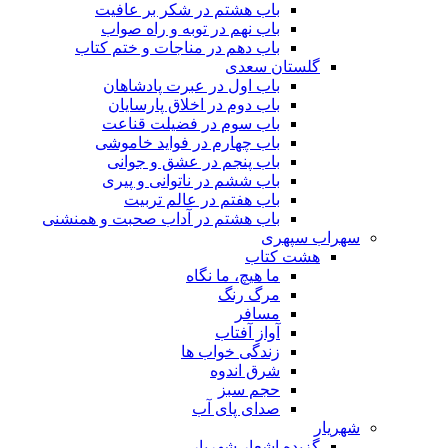
باب هشتم در شکر بر عافیت
باب نهم در توبه و راه صواب
باب دهم در مناجات و ختم کتاب
گلستان سعدی
باب اول در عبرت پادشاهان
باب دوم در اخلاق پارسایان
باب سوم در فضیلت قناعت
باب چهارم در فواید خاموشى
باب پنجم در عشق و جوانى
باب ششم در ناتوانى و پیرى
باب هفتم در عالم تربیت
باب هشتم در آداب صحبت و همنشنى
سهراب سپهری
هشت کتاب
ما هیچ، ما نگاه
مرگ رنگ
مسافر
آواز آفتاب
زندگی خواب ها
شرق اندوه
حجم سبز
صدای پای آب
شهریار
گزیده اشعار شهریار