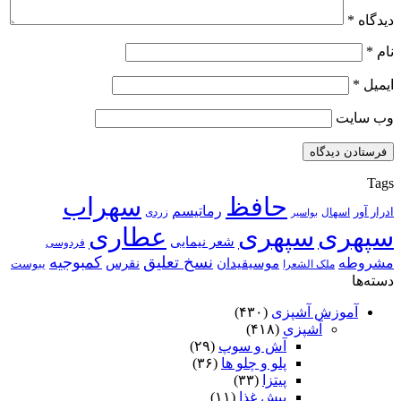
دیدگاه
*
نام
*
ایمیل
*
وب‌ سایت
Tags
حافظ
سهراب
رماتیسم
ادرار آور
اسهال
زردی
بواسیر
سپهری
سپهری
عطاری
شعر نیمایی
فردوسی
نسخ تعلیق
کمبوجیه
مشروطه
موسیقیدان
نقرس
یبوست
ملک الشعرا
دسته‌ها
آموزش آشپزی
(۴۳۰)
آشپزی
(۴۱۸)
آش و سوپ
(۲۹)
پلو و چلو ها
(۳۶)
پیتزا
(۳۳)
پیش غذا
(۱۱)