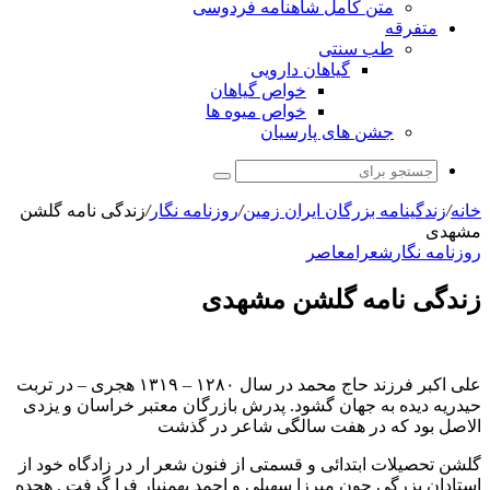
متن کامل شاهنامه فردوسی
متفرقه
طب سنتی
گیاهان دارویی
خواص گیاهان
خواص میوه ها
جشن های پارسیان
جستجو
برای
خانه
/
زندگینامه بزرگان ایران زمین
/
روزنامه نگار
/
زندگی نامه گلشن
مشهدی
روزنامه نگار
شعرا
معاصر
زندگی نامه گلشن مشهدی
علی اکبر فرزند حاج محمد در سال ۱۲۸۰ – ۱۳۱۹ هجری – در تربت
حیدریه دیده به جهان گشود. پدرش بازرگان معتبر خراسان و یزدی
الاصل بود که در هفت سالگی شاعر در گذشت
گلشن تحصیلات ابتدائی و قسمتی از فنون شعر ار در زادگاه خود از
استادان بزرگی چون میرزا سهیلی و احمد بهمنیار فرا گرفت . هجده