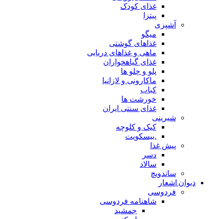
غذای کودک
پیتزا
آشپزی
میگو
غذاهای گوشتی
ماهی و غذاهای دریایی
غذای گیاهخواران
پلو و چلو ها
ماکارونی و لازانیا
کباب
خورشت ها
غذای سنتی ایران
شیرینی
کیک و کلوچه
.بیسکویت
پیش غذا
دسر
سالاد
ساندویچ
دیوان اشعار
فردوسی
شاهنامه فردوسی
جمشید