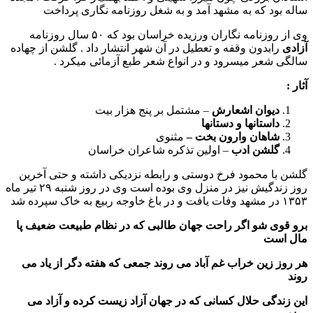
ساله بود که به مشهد آمد و به شغل روزنامه نگاری پرداخت
وی از روزنامه نگاران ورزیده خراسان بود که ۵۰ سال روزنامه
آزادی
رابدون وقفه و تعطیل در آن شهر انتشار داد . گلشن از چهاده
سالگی شعر میسرود و در انواع شعر طبع آزمائی میکرد .
آثار :
دیوان اشعارش
– مشتمل بر پنج هزار بیت
داستانها و دستانها
شاهان وارون بخت –
مثنوی
گلشن ادب
– اولین تذکره شاعران خراسان
گلشن با محمود فرخ دوستی و رابطه نزدیکی داشته و حتی آخرین
روز زندگیش نیز در منزل وی بوده است وی در روز شنبه ۲۹ تیر ماه
۱۳۵۳ در مشهد وفات یافت و در باغ خاوجه ربیع به خاک سپرده شد
برو قوی شو اگر راحت جهان طالبی که در نظام طبیعت ضعیف پا
مال است
هر روز زین خراب غم آباد می روند جمعی که هفته دگر از یاد می
روند
این زندگی حلال کسانی که در جهان آزاد زیست کرده و آزاد می