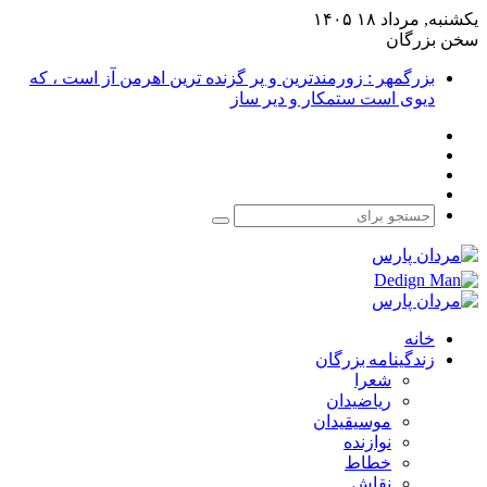
یکشنبه, مرداد ۱۸ ۱۴۰۵
سخن بزرگان
بزرگمهر : زورمندترین و پر گزنده ترین اهرمن آز است ، که
دیوی است ستمکار و دیر ساز
فیس
X
بوک
یوتیوب
اینستاگرام
جستجو
برای
خانه
زندگینامه بزرگان
شعرا
ریاضیدان
موسیقیدان
نوازنده
خطاط
نقاش