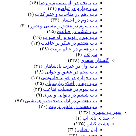
باب پنجم در باب تسلیم و رضا
(۱۶)
باب چهارم در تواضع
(۳۱)
باب دهم در مناجات و ختم کتاب
(۶)
باب دوم در احسان
(۳۳)
باب سوم در عشق و مستی و شور
(۳۰)
باب ششم در قناعت
(۱۵)
باب نهم در توبه و راه صواب
(۱۹)
باب هشتم در شکر بر عافیت
(۱۳)
باب هفتم در عالم تربیت
(۲۸)
سرآغاز
(۶)
گلستان سعدی
(۲۲۸)
باب اول در عبرت پادشاهان
(۴۱)
باب پنجم در عشق و جوانى
(۱۸)
باب چهارم در فواید خاموشى
(۱۳)
باب دوم در اخلاق پارسایان
(۲۵)
باب سوم در فضیلت قناعت
(۲۴)
باب ششم در ناتوانى و پیرى
(۹)
باب هشتم در آداب صحبت و همنشنى
(۷۷)
باب هفتم در تاءثیر تربیت
(۲۰)
سهراب سپهری
(۱۳۶)
صدای پای آب
(۱)
هشت کتاب
(۱۳۵)
آواز آفتاب
(۳۲)
حجم سبز
(۲۵)