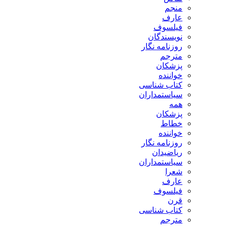
منجم
عارف
فیلسوف
نویسندگان
روزنامه نگار
مترجم
پزشکان
خواننده
کتاب شناسی
سیاستمداران
همه
پزشکان
خطاط
خواننده
روزنامه نگار
ریاضیدان
سیاستمداران
شعرا
عارف
فیلسوف
قرن
کتاب شناسی
مترجم