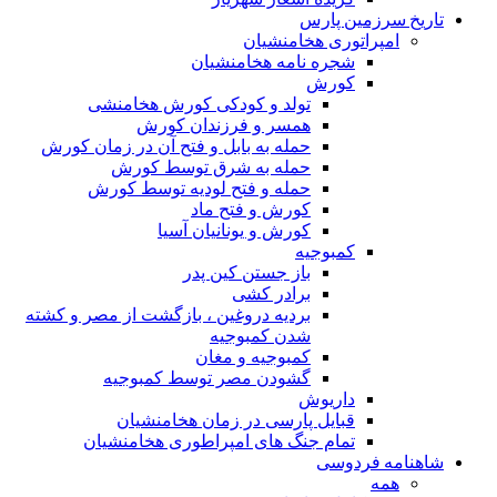
تاریخ سرزمین پارس
امپراتوری هخامنشیان
شجره نامه هخامنشیان
کورش
تولد و کودکی کورش هخامنشی
همسر و فرزندان کورش
حمله به بابل و فتح آن در زمان کورش
حمله به شرق توسط کورش
حمله و فتح لودیه توسط کورش
کورش و فتح ماد
کورش و یونانیان آسیا
کمبوجیه
باز جستن کین پدر
برادر کشی
بردیه دروغین ، بازگشت از مصر و کشته
شدن کمبوجیه
کمبوجیه و مغان
گشودن مصر توسط کمبوجیه
داریوش
قبایل پارسی در زمان هخامنشیان
تمام جنگ های امپراطوری هخامنشیان
شاهنامه فردوسی
همه