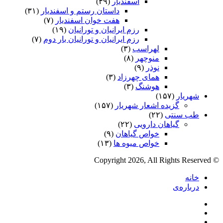
اسفندیار
(۴۹)
داستان رستم و اسفندیار
(۳۱)
هفت خوان اسفندیار
(۷)
رزم ایرانیان و تورانیان
(۱۹)
رزم ایرانیان و تورانیان بار دوم
(۷)
لهراسب
(۳)
منوچهر
(۸)
نوذر
(۹)
هماى چهرزاد
(۳)
هوشنگ
(۳)
شهریار
(۱۵۷)
گزیده اشعار شهریار
(۱۵۷)
طب سنتی
(۲۲)
گیاهان دارویی
(۲۲)
خواص گیاهان
(۹)
خواص میوه ها
(۱۳)
© Copyright 2026, All Rights Reserved
خانه
درباره‌ی
فیس
X
بوک
یوتیوب