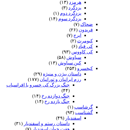
هرمزد
(۱۳)
یزدگرد
(۳)
یزدگرد دوم
(۱)
یزدگرد سوم
(۱۴)
ضحاک
(۷)
فریدون
(۲۶)
ایرج
(۷)
کیومرث
(۲)
کی قباد
(۶)
کی کاووس
(۹۳)
سیاوش
(۵۸)
کین سیاوش
(۱۳)
کیخسرو
(۲۵۴)
داستان بیژن و منیژه
(۲۹)
رزم ایرانیان و تورانیان
(۱۷۷)
جنگ بزرگ کی خسرو با افراسیاب
(۴۴)
جنگ دوازده رخ
(۱۴)
جنگ یازده رخ
(۱۴)
گرشاسپ
(۱)
گشتاسب
(۹۳)
اسفندیار
(۴۹)
داستان رستم و اسفندیار
(۳۱)
هفت خوان اسفندیار
(۷)