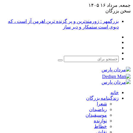
جمعه, مرداد ۱۶ ۱۴۰۵
سخن بزرگان
بزرگمهر : زورمندترین و پر گزنده ترین اهرمن آز است ، که
دیوی است ستمکار و دیر ساز
فیس
X
بوک
یوتیوب
اینستاگرام
جستجو
برای
خانه
زندگینامه بزرگان
شعرا
ریاضیدان
موسیقیدان
نوازنده
خطاط
نقاش