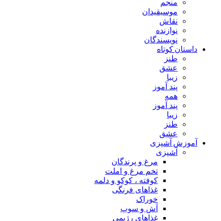
منجم
موسیقیدان
نقاش
نوازنده
نویسندگان
داستان کوتاه
طنز
عشق
زیبا
پند آموز
همه
پند آموز
زیبا
طنز
عشق
آموزش آشپزی
آشپزی
مرغ و پرندگان
تخم مرغ و املت
کوفته ، کوکو و دلمه
غذاهای فرنگی
خوراک
آش و سوپ
غذاهای رژیمی