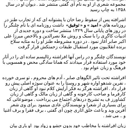
مجموعه شعری از او به نام آی گفتی منتشر شد . دیوان او در سال
۱۳۵۸ به چاپ رسید
اشرافته پس از سقوط رضا خان با پشتوانه ای که از تجارب طنز در
روزنامه های
« امید » و « توفیق»
داشت روزنامه ای با نام چلنگر را
در روز های پایانی سال ۱۳۲۹ منتشر ساخت و دوره جدیدی از
ادبیات کاگری را با سبک و روش ملا نصرالدین و بالاخص میرزا علی
اکبر صابر آغاز نمود . در دوره مشروطه طنز او را به مثابه سلاح
برنده انقلابیون مورد استقبال طبقات زحمتکش قرار گرفت
نویسندگان چلنگر و در راس آنها افراشته رئالیسم ساده ای را در آثار
خود مورد استفاده قرار میدادند که همانا سادگی محض و همسویی با
فرهنگ و زبان عوام بود .
افراشته تحت تاثیر الگوهای صابر ، آدم های محروم ، تو سری خورده
، نفرین شدهو اواره شهر و روستا را به عنوان سوژه اصلی پیش رو
قرار داد . افراشته هرگز به فکر آرایش کلام نبود او گاهی از زبان
کارفرما و صاحب کارخونه و گاهی از زبان مالک و گاهی از زبان
کشاورز ف به تشریح دردهای اجتماع می پرداخت . موضوعاتی که
برای بسیاری از شعرا و نویسندگان عادی مینمود .برای وی شعر
آفرین وبد و باعث خلق آثاری چون آی گفتی ، برف فقرا و برف اغنیا
و .. می شد .
زبان افراشته با مخاطب خود بدون حشو و زواد بود او باری بیان