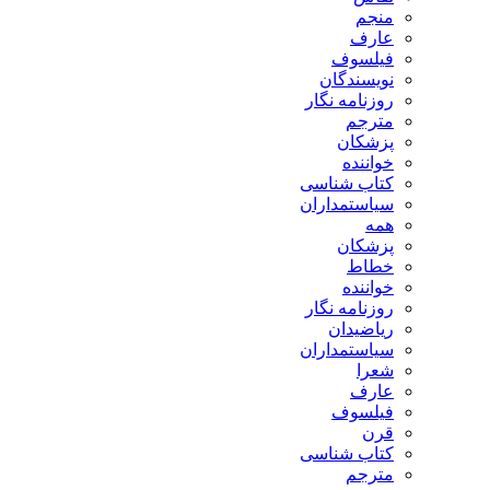
منجم
عارف
فیلسوف
نویسندگان
روزنامه نگار
مترجم
پزشکان
خواننده
کتاب شناسی
سیاستمداران
همه
پزشکان
خطاط
خواننده
روزنامه نگار
ریاضیدان
سیاستمداران
شعرا
عارف
فیلسوف
قرن
کتاب شناسی
مترجم