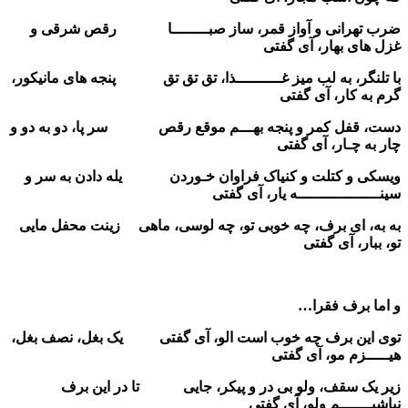
ضرب تهرانی و آواز قمر، ساز صبــــــــا رقص شرقی و
غزل های بهار، آی گفتی
با تلنگر، به لب میز غــــــــــذا، تق تق تق پنجه های مانیکور،
گرم به کار، آی گفتی
دست، قفل کمر و پنجه بهـــم موقع رقص سر پا، دو به دو و
چار به چـار، آی گفتی
ویسکی و کتلت و کنیاک فراوان خـوردن یله دادن به سر و
سینــــــــــــــــــه یار، آی گفتی
به به، ای برف، چه خوبی تو، چه لوسی، ماهی زینت محفل مایی
تو، ببار، آی گفتی
و اما برف فقرا…
توی این برف چه خوب است الو، آی گفتی یک بغل، نصف بغل،
هیـــــزم مو، آی گفتی
زیر یک سقف، ولو بی در و پیکر، جایی تا در این برف
نباشیـــــــم ولو، آی گفتی