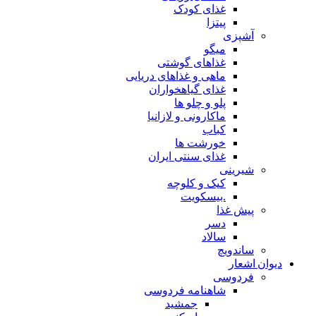
غذای کودک
پیتزا
آشپزی
میگو
غذاهای گوشتی
ماهی و غذاهای دریایی
غذای گیاهخواران
پلو و چلو ها
ماکارونی و لازانیا
کباب
خورشت ها
غذای سنتی ایران
شیرینی
کیک و کلوچه
.بیسکویت
پیش غذا
دسر
سالاد
ساندویچ
دیوان اشعار
فردوسی
شاهنامه فردوسی
جمشید