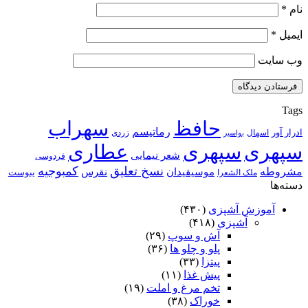
نام
*
ایمیل
*
وب‌ سایت
Tags
حافظ
سهراب
رماتیسم
ادرار آور
اسهال
زردی
بواسیر
سپهری
سپهری
عطاری
شعر نیمایی
فردوسی
نسخ تعلیق
کمبوجیه
مشروطه
موسیقیدان
نقرس
یبوست
ملک الشعرا
دسته‌ها
آموزش آشپزی
(۴۳۰)
آشپزی
(۴۱۸)
آش و سوپ
(۲۹)
پلو و چلو ها
(۳۶)
پیتزا
(۳۳)
پیش غذا
(۱۱)
تخم مرغ و املت
(۱۹)
خوراک
(۳۸)