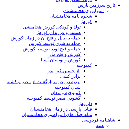
تاریخ سرزمین پارس
امپراتوری هخامنشیان
شجره نامه هخامنشیان
کورش
تولد و کودکی کورش هخامنشی
همسر و فرزندان کورش
حمله به بابل و فتح آن در زمان کورش
حمله به شرق توسط کورش
حمله و فتح لودیه توسط کورش
کورش و فتح ماد
کورش و یونانیان آسیا
کمبوجیه
باز جستن کین پدر
برادر کشی
بردیه دروغین ، بازگشت از مصر و کشته
شدن کمبوجیه
کمبوجیه و مغان
گشودن مصر توسط کمبوجیه
داریوش
قبایل پارسی در زمان هخامنشیان
تمام جنگ های امپراطوری هخامنشیان
شاهنامه فردوسی
همه