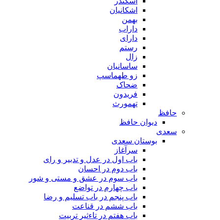
اسکندر
اشکانیان
بهمن
داراب
دارای
رستم
زال
ساسانیان
زو طهماسپ‏
ضحاک
فریدون
تهمورث
حافظ
دیوان حافظ
سعدی
بوستان سعدی
سرآغاز
باب اول در عدل و تدبیر و رای
باب دوم در احسان
باب سوم در عشق و مستی و شور
باب چهارم در تواضع
باب پنجم در باب تسلیم و رضا
باب ششم در قناعت
باب هفتم در تاءثیر تربیت