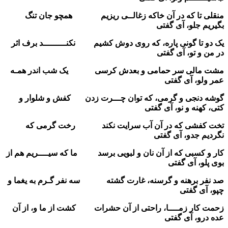
منقلی تا که در آن خاکه زغالــی ریزیم همچو جان تنگ
بگیریم جلو، آی گفتی
یک دو تا گونی پاره، که روی دوش کشیم نکنـــــــــد برف اثر
در من و تو، آی گفتی
مشت مالی سر حمامی و بعدش کرسی یک شب اندر همـه
عمر ولو، آی گفتی
گوشه دنجی و گرمی، که توان چـــرت زدن کفش و شلوار و
کتی، کهنه و نو، آی گفتی
تخت کفشی که در آن آب سرایت نکند رخت گرمی که
نگردیم جدو، آی گفتی
کار و کسبی که از آن نان و لبویی برسد ما که سیــــریم هم از
بوی پلو، آی گفتی
صد نفر برهنه و گرسنه، غارت گشته سه نفر گـرم به یغما و
چپو، آی گفتی
زحمت کار زمــــا، راحتی از آن حشرات کشت از ما و، از آن
عده درو، آی گفتی