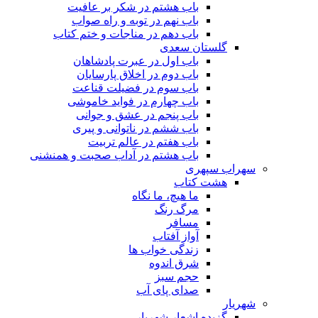
باب هشتم در شکر بر عافیت
باب نهم در توبه و راه صواب
باب دهم در مناجات و ختم کتاب
گلستان سعدی
باب اول در عبرت پادشاهان
باب دوم در اخلاق پارسایان
باب سوم در فضیلت قناعت
باب چهارم در فواید خاموشى
باب پنجم در عشق و جوانى
باب ششم در ناتوانى و پیرى
باب هفتم در عالم تربیت
باب هشتم در آداب صحبت و همنشنى
سهراب سپهری
هشت کتاب
ما هیچ، ما نگاه
مرگ رنگ
مسافر
آواز آفتاب
زندگی خواب ها
شرق اندوه
حجم سبز
صدای پای آب
شهریار
گزیده اشعار شهریار