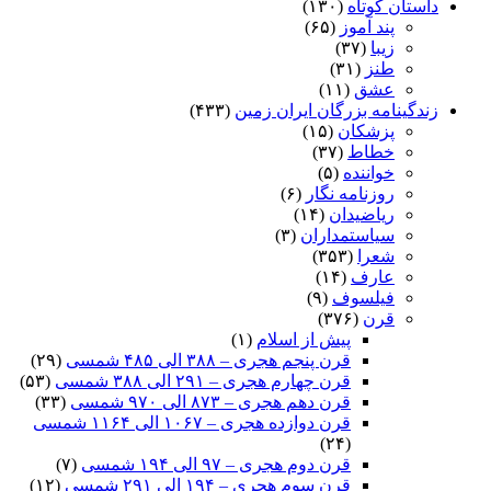
داستان کوتاه
(۱۳۰)
پند آموز
(۶۵)
زیبا
(۳۷)
طنز
(۳۱)
عشق
(۱۱)
زندگینامه بزرگان ایران زمین
(۴۳۳)
پزشکان
(۱۵)
خطاط
(۳۷)
خواننده
(۵)
روزنامه نگار
(۶)
ریاضیدان
(۱۴)
سیاستمداران
(۳)
شعرا
(۳۵۳)
عارف
(۱۴)
فیلسوف
(۹)
قرن
(۳۷۶)
پیش از اسلام
(۱)
قرن پنجم هجری – ۳۸۸ الی ۴۸۵ شمسی
(۲۹)
قرن چهارم هجری – ۲۹۱ الی ۳۸۸ شمسی
(۵۳)
قرن دهم هجری – ۸۷۳ الی ۹۷۰ شمسی
(۳۳)
قرن دوازده هجری – ۱۰۶۷ الی ۱۱۶۴ شمسی
(۲۴)
قرن دوم هجری – ۹۷ الی ۱۹۴ شمسی
(۷)
قرن سوم هجری – ۱۹۴ الی ۲۹۱ شمسی
(۱۲)