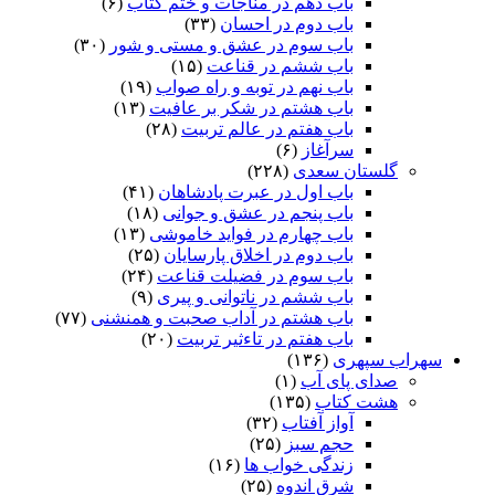
باب دهم در مناجات و ختم کتاب
(۶)
باب دوم در احسان
(۳۳)
باب سوم در عشق و مستی و شور
(۳۰)
باب ششم در قناعت
(۱۵)
باب نهم در توبه و راه صواب
(۱۹)
باب هشتم در شکر بر عافیت
(۱۳)
باب هفتم در عالم تربیت
(۲۸)
سرآغاز
(۶)
گلستان سعدی
(۲۲۸)
باب اول در عبرت پادشاهان
(۴۱)
باب پنجم در عشق و جوانى
(۱۸)
باب چهارم در فواید خاموشى
(۱۳)
باب دوم در اخلاق پارسایان
(۲۵)
باب سوم در فضیلت قناعت
(۲۴)
باب ششم در ناتوانى و پیرى
(۹)
باب هشتم در آداب صحبت و همنشنى
(۷۷)
باب هفتم در تاءثیر تربیت
(۲۰)
سهراب سپهری
(۱۳۶)
صدای پای آب
(۱)
هشت کتاب
(۱۳۵)
آواز آفتاب
(۳۲)
حجم سبز
(۲۵)
زندگی خواب ها
(۱۶)
شرق اندوه
(۲۵)