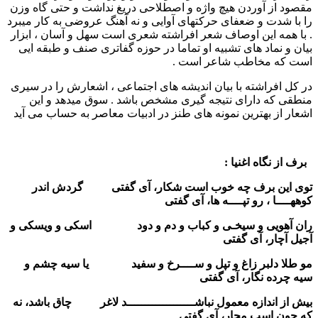
مقصود از آوردن هیچ واژه و اصطلاحی دریغ نداشت و حتی گاه وزن
را با شدت و ضعفای حرکتهای آوایی و نه آهنگ عروضی به کار میبرد
. با همه این اوصاف شعر افراشته شعری است سهل و آسان ، ابزار
بیان و نماد های تشبیه او تماما در حوزه گفاتری صنف و طبقه ایی
است که مخاطب شاعر است .
در کل افراشته با بیان اندیشه های اجتماعی ، اشعارش را در سیری
منطقی که دارای نتیجه گیری مشخص باشد . سوق میدهد و این
اشعار از بهترین نمونه های طنز در ادبیات معاصر به حساب می آید
برف از نگاه اغنیا :
توی این برف چه خوب است شکار، آی گفتی گردش اندر
کوههــــا ، رو تپــــه ها، آی گفتی
ران آهویی و سیخـی و کباب و دم و دود
اسکی و ویسکی و
آجیل آچار، آی گفتی
مو طلا دلبر زاغ و تپل و ســــرخ و سفید
یا سیه چشم و
سیه چرده نگار، آی گفتی
بیش از اندازه معمول نباشـــــــــــــــــــد لاغر چاق باشد، نه
که چون اسب مجار، آی گفتی