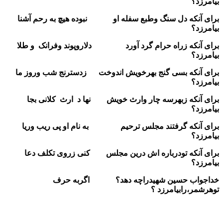
بیامرزد؟
برای آنکه دل سنگ وطبع سفله او نبوده هیچ به رحم آشنا
بیامرزد؟
برای آنکه زراه حرام گرد آورد دلاروپوند وفرانک و طلا
بیامرزد؟
برای آنکه بسی گنج بهرخویش اندوخت زدسترنج شب وروز ما
بیامرزد؟
برای آنکه زبهرسه چار وارث خویش نها د ارث کلانی بجا
بیامرزد؟
برای آنکه گرفتند مجلس ترحیم به نام او پی ریب وریا
بیامرزد؟
برای آنکه تودرباره اش درین مجلس کنی زروی تکلف دعا
بیامرزد؟
خداجواب حسین شهیدراچه دهد؟ اگربه حرف
توهرشمر،رابیامرزد ؟