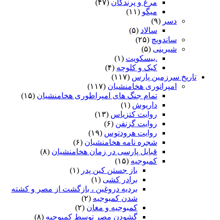
مرغ و پرندگان
(۴۷)
میگو
(۱۱)
دسر
(۹)
سالاد
(۵)
ساندویچ
(۲۵)
شیرینی
(۵)
.بیسکویت
(۱)
کیک و کلوچه
(۴)
تاریخ سرزمین پارس
(۱۱۷)
امپراتوری هخامنشیان
(۱۱۷)
تمام جنگ های امپراطوری هخامنشیان
(۱۵)
داریوش
(۱)
روایت کتزیاس
(۱۳)
روایت گزنفن
(۶)
روایت هرودتوس
(۱۹)
شجره نامه هخامنشیان
(۶)
قبایل پارسی در زمان هخامنشیان
(۸)
کمبوجیه
(۱۵)
باز جستن کین پدر
(۱)
برادر کشی
(۱)
بردیه دروغین ، بازگشت از مصر و کشته
شدن کمبوجیه
(۲)
کمبوجیه و مغان
(۲)
گشودن مصر توسط کمبوجیه
(۸)