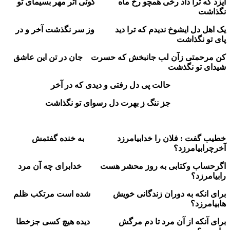
ایزد که ترا داد رخی همچو رخ ماه گوئی اثر مهر بسیمای تو
نگذاشت
یک اهل دل ایشوخ ندیدم که ترا دید وز سر نگذشت آخر و در
پای تو نگذاشت
کن مرحمتی زآن لب جانبخش که حسرت جان در تن این عاشق
شیدای تو نگذشت
حالت پی دل رفتی و دیدی که در آخر
جز ننگ ز بهرت دل رسوای تو نگذاشت
خطیب گفت : فلان را خدابیامرزد به خنده گفتمش
آخرچرابیامرزد؟
اگرحساب وکتابی به روز محشر هست خدابرای چه آن مرد
رابیامرزد؟
برای انکه به دوران زندگانی خویش شده است مرتکب ظلم
هابیامرزد؟
برای آنکه از آن مرد تا دم مرگش دیده هیچ کسی جزخطا