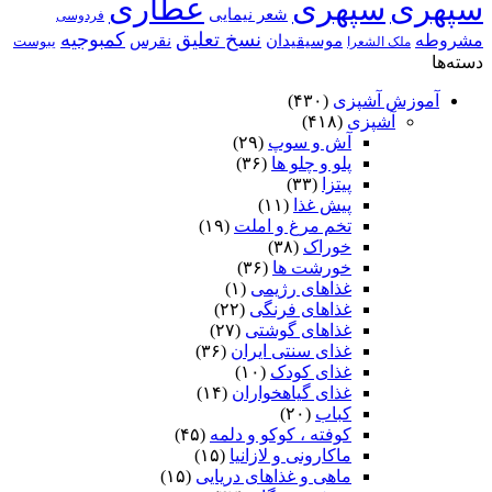
سپهری
سپهری
عطاری
شعر نیمایی
فردوسی
نسخ تعلیق
کمبوجیه
مشروطه
موسیقیدان
نقرس
یبوست
ملک الشعرا
دسته‌ها
آموزش آشپزی
(۴۳۰)
آشپزی
(۴۱۸)
آش و سوپ
(۲۹)
پلو و چلو ها
(۳۶)
پیتزا
(۳۳)
پیش غذا
(۱۱)
تخم مرغ و املت
(۱۹)
خوراک
(۳۸)
خورشت ها
(۳۶)
غذاهای رژیمی
(۱)
غذاهای فرنگی
(۲۲)
غذاهای گوشتی
(۲۷)
غذای سنتی ایران
(۳۶)
غذای کودک
(۱۰)
غذای گیاهخواران
(۱۴)
کباب
(۲۰)
کوفته ، کوکو و دلمه
(۴۵)
ماکارونی و لازانیا
(۱۵)
ماهی و غذاهای دریایی
(۱۵)