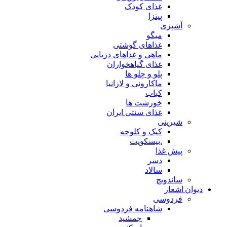
غذای کودک
پیتزا
آشپزی
میگو
غذاهای گوشتی
ماهی و غذاهای دریایی
غذای گیاهخواران
پلو و چلو ها
ماکارونی و لازانیا
کباب
خورشت ها
غذای سنتی ایران
شیرینی
کیک و کلوچه
.بیسکویت
پیش غذا
دسر
سالاد
ساندویچ
دیوان اشعار
فردوسی
شاهنامه فردوسی
جمشید