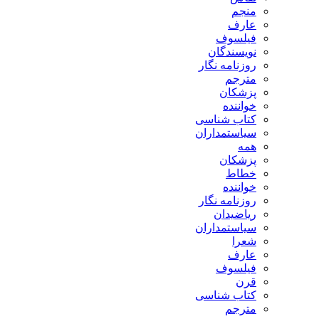
منجم
عارف
فیلسوف
نویسندگان
روزنامه نگار
مترجم
پزشکان
خواننده
کتاب شناسی
سیاستمداران
همه
پزشکان
خطاط
خواننده
روزنامه نگار
ریاضیدان
سیاستمداران
شعرا
عارف
فیلسوف
قرن
کتاب شناسی
مترجم