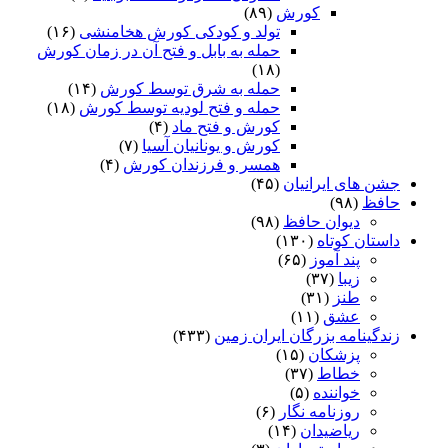
کورش
(۸۹)
تولد و کودکی کورش هخامنشی
(۱۶)
حمله به بابل و فتح آن در زمان کورش
(۱۸)
حمله به شرق توسط کورش
(۱۴)
حمله و فتح لودیه توسط کورش
(۱۸)
کورش و فتح ماد
(۴)
کورش و یونانیان آسیا
(۷)
همسر و فرزندان کورش
(۴)
جشن های ایرانیان
(۴۵)
حافظ
(۹۸)
دیوان حافظ
(۹۸)
داستان کوتاه
(۱۳۰)
پند آموز
(۶۵)
زیبا
(۳۷)
طنز
(۳۱)
عشق
(۱۱)
زندگینامه بزرگان ایران زمین
(۴۳۳)
پزشکان
(۱۵)
خطاط
(۳۷)
خواننده
(۵)
روزنامه نگار
(۶)
ریاضیدان
(۱۴)