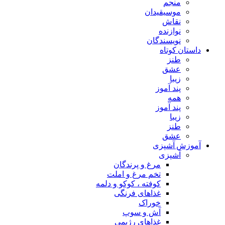
منجم
موسیقیدان
نقاش
نوازنده
نویسندگان
داستان کوتاه
طنز
عشق
زیبا
پند آموز
همه
پند آموز
زیبا
طنز
عشق
آموزش آشپزی
آشپزی
مرغ و پرندگان
تخم مرغ و املت
کوفته ، کوکو و دلمه
غذاهای فرنگی
خوراک
آش و سوپ
غذاهای رژیمی