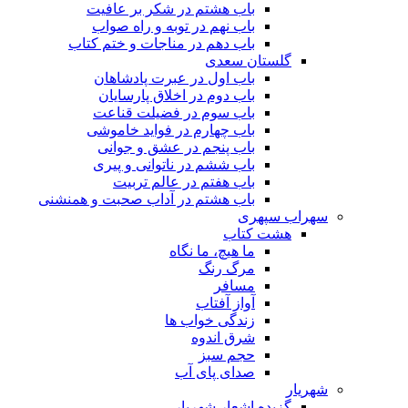
باب هشتم در شکر بر عافیت
باب نهم در توبه و راه صواب
باب دهم در مناجات و ختم کتاب
گلستان سعدی
باب اول در عبرت پادشاهان
باب دوم در اخلاق پارسایان
باب سوم در فضیلت قناعت
باب چهارم در فواید خاموشى
باب پنجم در عشق و جوانى
باب ششم در ناتوانى و پیرى
باب هفتم در عالم تربیت
باب هشتم در آداب صحبت و همنشنى
سهراب سپهری
هشت کتاب
ما هیچ، ما نگاه
مرگ رنگ
مسافر
آواز آفتاب
زندگی خواب ها
شرق اندوه
حجم سبز
صدای پای آب
شهریار
گزیده اشعار شهریار