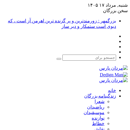
شنبه, مرداد ۱۷ ۱۴۰۵
سخن بزرگان
بزرگمهر : زورمندترین و پر گزنده ترین اهرمن آز است ، که
دیوی است ستمکار و دیر ساز
فیس
X
بوک
یوتیوب
اینستاگرام
جستجو
برای
خانه
زندگینامه بزرگان
شعرا
ریاضیدان
موسیقیدان
نوازنده
خطاط
نقاش