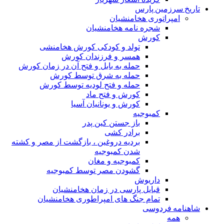
تاریخ سرزمین پارس
امپراتوری هخامنشیان
شجره نامه هخامنشیان
کورش
تولد و کودکی کورش هخامنشی
همسر و فرزندان کورش
حمله به بابل و فتح آن در زمان کورش
حمله به شرق توسط کورش
حمله و فتح لودیه توسط کورش
کورش و فتح ماد
کورش و یونانیان آسیا
کمبوجیه
باز جستن کین پدر
برادر کشی
بردیه دروغین ، بازگشت از مصر و کشته
شدن کمبوجیه
کمبوجیه و مغان
گشودن مصر توسط کمبوجیه
داریوش
قبایل پارسی در زمان هخامنشیان
تمام جنگ های امپراطوری هخامنشیان
شاهنامه فردوسی
همه