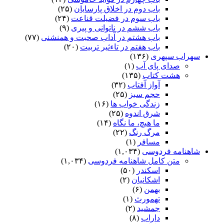
باب دوم در اخلاق پارسایان
(۲۵)
باب سوم در فضیلت قناعت
(۲۴)
باب ششم در ناتوانى و پیرى
(۹)
باب هشتم در آداب صحبت و همنشنى
(۷۷)
باب هفتم در تاءثیر تربیت
(۲۰)
سهراب سپهری
(۱۳۶)
صدای پای آب
(۱)
هشت کتاب
(۱۳۵)
آواز آفتاب
(۳۲)
حجم سبز
(۲۵)
زندگی خواب ها
(۱۶)
شرق اندوه
(۲۵)
ما هیچ، ما نگاه
(۱۴)
مرگ رنگ
(۲۲)
مسافر
(۱)
شاهنامه فردوسی
(۱,۰۳۴)
متن کامل شاهنامه فردوسی
(۱,۰۳۴)
اسکندر
(۵۰)
اشکانیان
(۲)
بهمن
(۶)
تهمورث
(۱)
جمشید
(۲)
داراب
(۸)