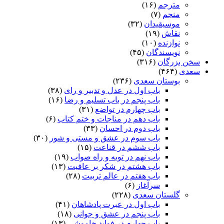
مترجم
(۱۶)
منجم
(۷)
موسیقیدان
(۳۲)
نقاش
(۱۹)
نوازنده
(۱۰)
نویسندگان
(۴۵)
سخن بزرگان
(۳۱۶)
سعدی
(۴۶۴)
بوستان سعدی
(۲۳۶)
باب اول در عدل و تدبیر و رای
(۳۸)
باب پنجم در باب تسلیم و رضا
(۱۶)
باب چهارم در تواضع
(۳۱)
باب دهم در مناجات و ختم کتاب
(۶)
باب دوم در احسان
(۳۳)
باب سوم در عشق و مستی و شور
(۳۰)
باب ششم در قناعت
(۱۵)
باب نهم در توبه و راه صواب
(۱۹)
باب هشتم در شکر بر عافیت
(۱۳)
باب هفتم در عالم تربیت
(۲۸)
سرآغاز
(۶)
گلستان سعدی
(۲۲۸)
باب اول در عبرت پادشاهان
(۴۱)
باب پنجم در عشق و جوانى
(۱۸)
باب چهارم در فواید خاموشى
(۱۳)