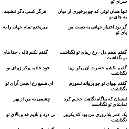
سزای تو
تنها همان توئی که چو برخیزی از میان هرگز کسی دگر ننشیند
به جای تو
گر بود اختیار جهانی به دست من میریختم تمام جهان را به
پای تو
گفتم ندهم دل ، رخ زیبای تو نگذاشت گفتم نکنم ناله ، جفا های
تو نگذاشت
گفتم نکشم حسرت آن پیکر زیبا خود جاذبه پیکر زیبای تو
نگذاشت
گفتم بهوای تو چو پروانه نسوزم ای شمع رخ انجمن آرای تو
نگذاشت
اینسان که بناگاه نگاهت خجلم کرد چشمی به من از بهر
تماشای تو نگذاشت
یک عمر بلا روزی من بود که یکروز بی درد و بلایم قد و بالای تو
نگذاشت