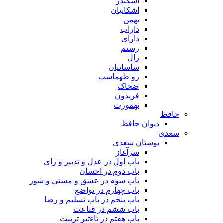
اسکندر
اشکانیان
بهمن
داراب
دارای
رستم
زال
ساسانیان
زو طهماسپ‏
ضحاک
فریدون
تهمورث
حافظ
دیوان حافظ
سعدی
بوستان سعدی
سرآغاز
باب اول در عدل و تدبیر و رای
باب دوم در احسان
باب سوم در عشق و مستی و شور
باب چهارم در تواضع
باب پنجم در باب تسلیم و رضا
باب ششم در قناعت
باب هفتم در تاءثیر تربیت