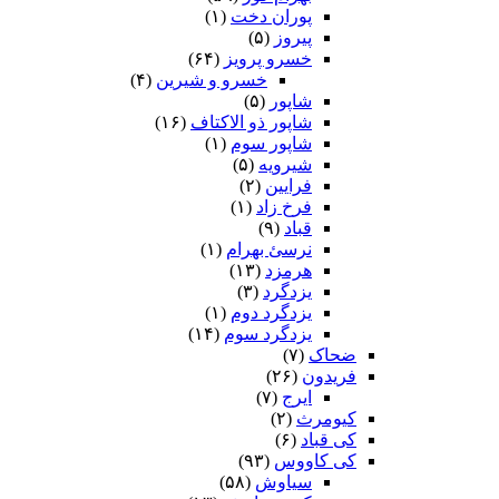
پوران دخت
(۱)
پیروز
(۵)
خسرو پرویز
(۶۴)
خسرو و شیرین
(۴)
شاپور
(۵)
شاپور ذو الاکتاف
(۱۶)
شاپور سوم‏
(۱)
شیرویه
(۵)
فرایین
(۲)
فرخ زاد
(۱)
قباد
(۹)
نرسئ بهرام‏
(۱)
هرمزد
(۱۳)
یزدگرد
(۳)
یزدگرد دوم
(۱)
یزدگرد سوم
(۱۴)
ضحاک
(۷)
فریدون
(۲۶)
ایرج
(۷)
کیومرث
(۲)
کی قباد
(۶)
کی کاووس
(۹۳)
سیاوش
(۵۸)