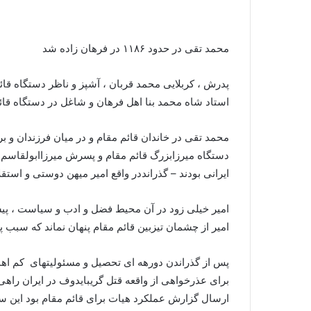
محمد تقی در حدود ۱۱۸۶ در فرهان زاده شد
پدرش ، کربلایی محمد قربان ، آشپز و ناظر دستگاه قا
استاد شاه محمد بنا اهل فرهان و شاغل در دستگاه قائ
محمد تقی
در خاندان قائم مقام و در میان فرزندان و بر
دستگاه میرزابزرگ قائم مقام و پسرش میرزاابولقاسم 
ایرانی بودند – گذرانددر واقع امیر میهن دوستی و استقل
امیر خیلی زود در آن محیط فضل و ادب و سیاست ، پی
امیر از چشمان تیزبین قائم مقام پنهان نماند که سبب 
برای عذرخواهی از واقعه قتل گریبایدوف در ایران ر
ارسال گزارش عملکرد هیات برای قائم مقام بود این سفر از 1/ 1208 تا 12/1208