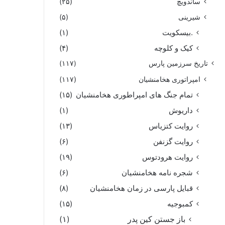
ساندویچ
(۲۵)
شیرینی
(۵)
.بیسکویت
(۱)
کیک و کلوچه
(۴)
تاریخ سرزمین پارس
(۱۱۷)
امپراتوری هخامنشیان
(۱۱۷)
تمام جنگ های امپراطوری هخامنشیان
(۱۵)
داریوش
(۱)
روایت کتزیاس
(۱۳)
روایت گزنفن
(۶)
روایت هرودتوس
(۱۹)
شجره نامه هخامنشیان
(۶)
قبایل پارسی در زمان هخامنشیان
(۸)
کمبوجیه
(۱۵)
باز جستن کین پدر
(۱)