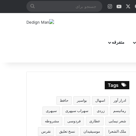
X
فیس بوک
یوتیوب
اینستاگرام
جستجو
برای
متفرقه
Tags
ادرار آور
اسهال
بواسیر
حافظ
رماتیسم
زردی
سهراب سپهری
سپهری
شعر نیمایی
عطاری
فردوسی
مشروطه
ملک الشعرا
موسیقیدان
نسخ تعلیق
نقرس