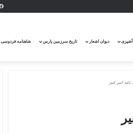
پر گزنده ترین اهرمن آز است ، که دیوی است ستمکار و دیر ساز
آشپزی
دیوان اشعار
تاریخ سرزمین پارس
شاهنامه فردوسی
نامه امیر کبیر
یر