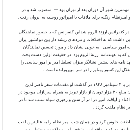
ایجان – که مهمترین شهر آن دوران بعد از تهران بود — منصوب شد و در
میرنظام رنگنه برای ملاقات با امپراتور روسیه به ایروان رفت .
مور شرکت در کنفرانس ارزنۀ الروم شداین کنفرانس که با حضور نمایندگان
داشت که به اختلافات و نبردهای ریشه دار بین دوکشور ایران
به امور سیاسی به خوبی نشان داد و مورد تحسین نمایندگان
که به عهندنامه ارزنۀ الروم بود در حقیقت اولین دست پخت
هد نامه های پیشین نشانگر میزان تسلط امیر بر امور ساسی را
قلال این کشور پهناور را در سر میپرورانده است .
هنگامی که محمد شاه قاجار در ۱۳ شهریور 1227 برابر با ۴ سپتامبر ۱۸۴۸ در گذشت او مقدمات سفر ناصرالدین
میرزا را به تهران فراهم کرد . او در ابتدا با فراهم نمودن مبلغ ۳۰ هزار تومان از بازار تبریز به همراه سربازان موجود در
ران به راه افتاد و لیاقت امیر در امر آراستن و رهبری سپاه سبب شد تا در
ر نظام ملقب گردد .
۱۲ در تهران بر تخت سلطنت جلوس کرد و در همان شب امیر نظام را به عالیترین لقب
تاریخ بود که در واقع امیر شخص اول مملکت و مسئول امور