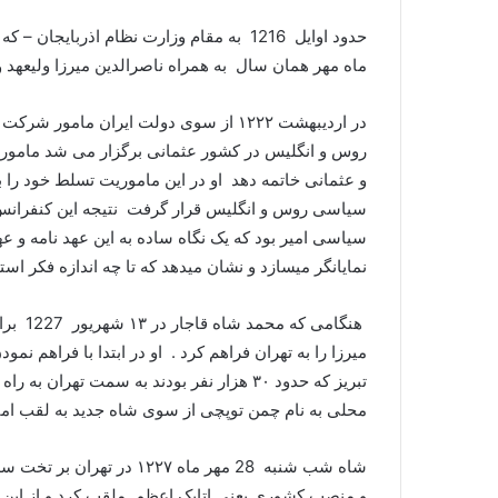
حدود اوایل 1216 به مقام وزارت نظام اذرب
ماه مهر همان سال به همراه ناصرالدین میرزا ولیعهد و ا
در اردیبهشت ۱۲۲۲ از سوی دولت ایران ما
روس و انگلیس در کشور عثمانی برگزار می شد مامورین 
و عثمانی خاتمه دهد او در این ماموریت تسلط خود را 
سیاسی روس و انگلیس قرار گرفت نتیجه این کنفرانس 
سیاسی امیر بود که یک نگاه ساده به این عهد نامه و ع
نمایانگر میسازد و نشان میدهد که تا چه اندازه فکر است
تبریز که حدود ۳۰ هزار نفر بودند به سمت ته
محلی به نام چمن توپچی از سوی شاه جدید به لقب امی
شاه شب شنبه 28 مهر ماه ۲۷
و منصب کشوری یعنی اتابک اعظم ملقب کرد و از این 