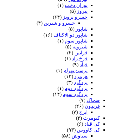
پوران دخت
(۱)
پیروز
(۵)
خسرو پرویز
(۶۴)
خسرو و شیرین
(۴)
شاپور
(۵)
شاپور ذو الاکتاف
(۱۶)
شاپور سوم‏
(۱)
شیرویه
(۵)
فرایین
(۲)
فرخ زاد
(۱)
قباد
(۹)
نرسئ بهرام‏
(۱)
هرمزد
(۱۳)
یزدگرد
(۳)
یزدگرد دوم
(۱)
یزدگرد سوم
(۱۴)
ضحاک
(۷)
فریدون
(۲۶)
ایرج
(۷)
کیومرث
(۲)
کی قباد
(۶)
کی کاووس
(۹۳)
سیاوش
(۵۸)