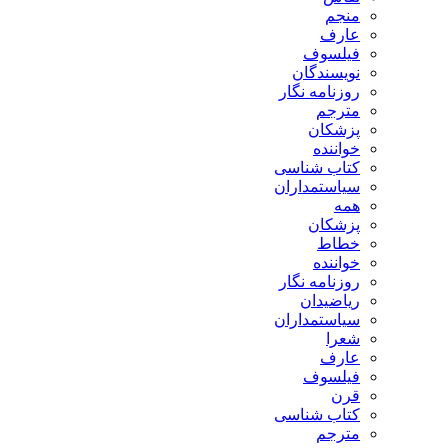
منجم
عارف
فیلسوف
نویسندگان
روزنامه نگار
مترجم
پزشکان
خواننده
کتاب شناسی
سیاستمداران
همه
پزشکان
خطاط
خواننده
روزنامه نگار
ریاضیدان
سیاستمداران
شعرا
عارف
فیلسوف
قرن
کتاب شناسی
مترجم