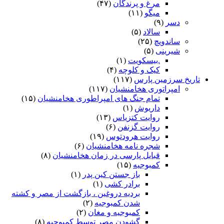
مرغ و پرندگان
(۴۷)
میگو
(۱۱)
دسر
(۹)
سالاد
(۵)
ساندویچ
(۲۵)
شیرینی
(۵)
.بیسکویت
(۱)
کیک و کلوچه
(۴)
تاریخ سرزمین پارس
(۱۱۷)
امپراتوری هخامنشیان
(۱۱۷)
تمام جنگ های امپراطوری هخامنشیان
(۱۵)
داریوش
(۱)
روایت کتزیاس
(۱۳)
روایت گزنفن
(۶)
روایت هرودتوس
(۱۹)
شجره نامه هخامنشیان
(۶)
قبایل پارسی در زمان هخامنشیان
(۸)
کمبوجیه
(۱۵)
باز جستن کین پدر
(۱)
برادر کشی
(۱)
بردیه دروغین ، بازگشت از مصر و کشته
شدن کمبوجیه
(۲)
کمبوجیه و مغان
(۲)
گشودن مصر توسط کمبوجیه
(۸)