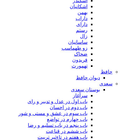
اسکندر
اشکانیان
بهمن
داراب
دارای
رستم
زال
ساسانیان
زو طهماسپ‏
ضحاک
فریدون
تهمورث
حافظ
دیوان حافظ
سعدی
بوستان سعدی
سرآغاز
باب اول در عدل و تدبیر و رای
باب دوم در احسان
باب سوم در عشق و مستی و شور
باب چهارم در تواضع
باب پنجم در باب تسلیم و رضا
باب ششم در قناعت
باب هفتم در تاءثیر تربیت