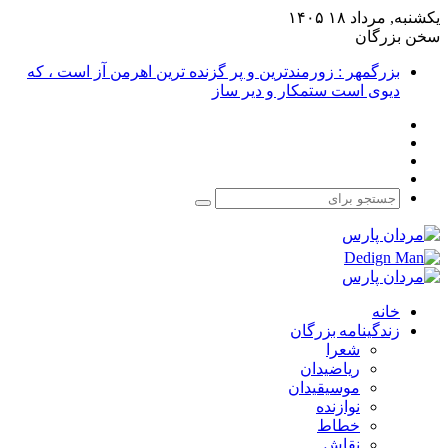
یکشنبه, مرداد ۱۸ ۱۴۰۵
سخن بزرگان
بزرگمهر : زورمندترین و پر گزنده ترین اهرمن آز است ، که
دیوی است ستمکار و دیر ساز
فیس
X
بوک
یوتیوب
اینستاگرام
جستجو
برای
خانه
زندگینامه بزرگان
شعرا
ریاضیدان
موسیقیدان
نوازنده
خطاط
نقاش