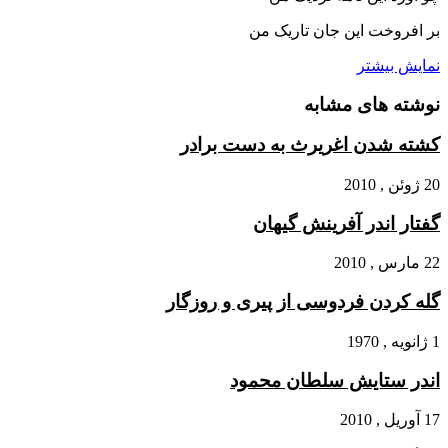
بر افروخت این جان تاریک من‏
نمایش بیشتر
نوشته های مشابه
کشته شدن اغریرث به دست برادر
20 ژوئن , 2010
گفتار اندر آفرینش گیهان‏
22 مارس , 2010
گله کردن فردوسى از پیرى و روزگار
1 ژانویه , 1970
اندر ستایش سلطان محمود
17 آوریل , 2010