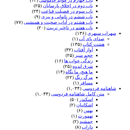
باب چهارم در فواید خاموشى
(۱۳)
باب دوم در اخلاق پارسایان
(۲۵)
باب سوم در فضیلت قناعت
(۲۴)
باب ششم در ناتوانى و پیرى
(۹)
باب هشتم در آداب صحبت و همنشنى
(۷۷)
باب هفتم در تاءثیر تربیت
(۲۰)
سهراب سپهری
(۱۳۶)
صدای پای آب
(۱)
هشت کتاب
(۱۳۵)
آواز آفتاب
(۳۲)
حجم سبز
(۲۵)
زندگی خواب ها
(۱۶)
شرق اندوه
(۲۵)
ما هیچ، ما نگاه
(۱۴)
مرگ رنگ
(۲۲)
مسافر
(۱)
شاهنامه فردوسی
(۱,۰۳۴)
متن کامل شاهنامه فردوسی
(۱,۰۳۴)
اسکندر
(۵۰)
اشکانیان
(۲)
بهمن
(۶)
تهمورث
(۱)
جمشید
(۲)
داراب
(۸)