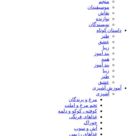
منجم
موسیقیدان
نقاش
نوازنده
نویسندگان
داستان کوتاه
طنز
عشق
زیبا
پند آموز
همه
پند آموز
زیبا
طنز
عشق
آموزش آشپزی
آشپزی
مرغ و پرندگان
تخم مرغ و املت
کوفته ، کوکو و دلمه
غذاهای فرنگی
خوراک
آش و سوپ
غذاهای رژیمی