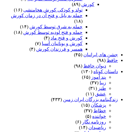
کورش
(۸۹)
تولد و کودکی کورش هخامنشی
(۱۶)
حمله به بابل و فتح آن در زمان کورش
(۱۸)
حمله به شرق توسط کورش
(۱۴)
حمله و فتح لودیه توسط کورش
(۱۸)
کورش و فتح ماد
(۴)
کورش و یونانیان آسیا
(۷)
همسر و فرزندان کورش
(۴)
جشن های ایرانیان
(۴۵)
حافظ
(۹۸)
دیوان حافظ
(۹۸)
داستان کوتاه
(۱۳۰)
پند آموز
(۶۵)
زیبا
(۳۷)
طنز
(۳۱)
عشق
(۱۱)
زندگینامه بزرگان ایران زمین
(۴۳۳)
پزشکان
(۱۵)
خطاط
(۳۷)
خواننده
(۵)
روزنامه نگار
(۶)
ریاضیدان
(۱۴)