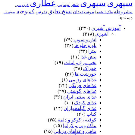
سپهری
سپهری
عطاری
شعر نیمایی
فردوسی
نسخ تعلیق
کمبوجیه
مشروطه
موسیقیدان
نقرس
یبوست
ملک الشعرا
دسته‌ها
آموزش آشپزی
(۴۳۰)
آشپزی
(۴۱۸)
آش و سوپ
(۲۹)
پلو و چلو ها
(۳۶)
پیتزا
(۳۳)
پیش غذا
(۱۱)
تخم مرغ و املت
(۱۹)
خوراک
(۳۸)
خورشت ها
(۳۶)
غذاهای رژیمی
(۱)
غذاهای فرنگی
(۲۲)
غذاهای گوشتی
(۲۷)
غذای سنتی ایران
(۳۶)
غذای کودک
(۱۰)
غذای گیاهخواران
(۱۴)
کباب
(۲۰)
کوفته ، کوکو و دلمه
(۴۵)
ماکارونی و لازانیا
(۱۵)
ماهی و غذاهای دریایی
(۱۵)