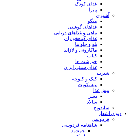
غذای کودک
پیتزا
آشپزی
میگو
غذاهای گوشتی
ماهی و غذاهای دریایی
غذای گیاهخواران
پلو و چلو ها
ماکارونی و لازانیا
کباب
خورشت ها
غذای سنتی ایران
شیرینی
کیک و کلوچه
.بیسکویت
پیش غذا
دسر
سالاد
ساندویچ
دیوان اشعار
فردوسی
شاهنامه فردوسی
جمشید