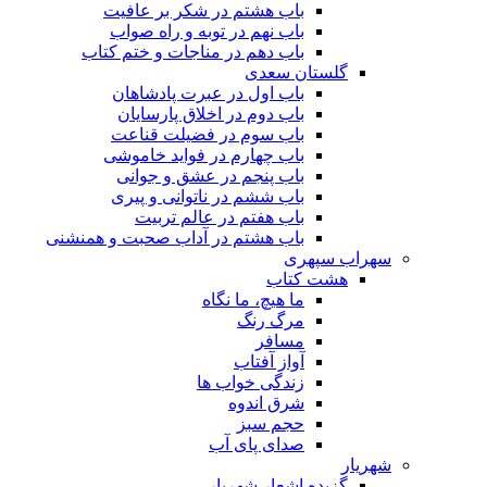
باب هشتم در شکر بر عافیت
باب نهم در توبه و راه صواب
باب دهم در مناجات و ختم کتاب
گلستان سعدی
باب اول در عبرت پادشاهان
باب دوم در اخلاق پارسایان
باب سوم در فضیلت قناعت
باب چهارم در فواید خاموشى
باب پنجم در عشق و جوانى
باب ششم در ناتوانى و پیرى
باب هفتم در عالم تربیت
باب هشتم در آداب صحبت و همنشنى
سهراب سپهری
هشت کتاب
ما هیچ، ما نگاه
مرگ رنگ
مسافر
آواز آفتاب
زندگی خواب ها
شرق اندوه
حجم سبز
صدای پای آب
شهریار
گزیده اشعار شهریار