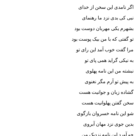
اگر نامدى این سخن از خداى
نبى کى بدى نزد ما رهنماى
بشهرم یکى مهربان دوست بود
تو گفتى که با من بیک پوست بود
مرا گفت خوب آمد این راى تو
به نیکى گراید همى پاى تو
نبشته من این نامه پهلوى
به پیش تو آرم مگر نغنوى‏
گشاده زبان و جوانیت هست
سخن گفتن پهلوانیت هست‏
شو این نامه خسروان بازگوى
بدین جوى نزد مهان آبروى‏
چو آورد این نامه نزدیک من