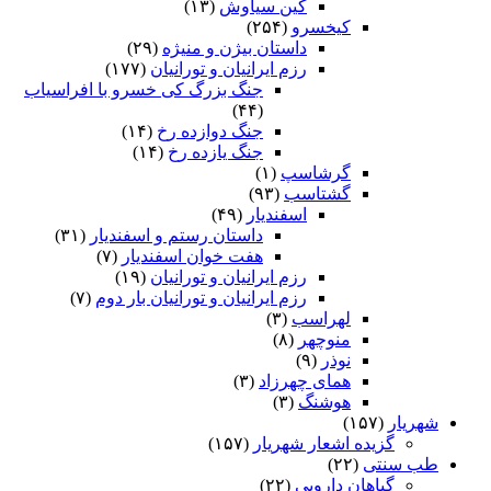
کین سیاوش
(۱۳)
کیخسرو
(۲۵۴)
داستان بیژن و منیژه
(۲۹)
رزم ایرانیان و تورانیان
(۱۷۷)
جنگ بزرگ کی خسرو با افراسیاب
(۴۴)
جنگ دوازده رخ
(۱۴)
جنگ یازده رخ
(۱۴)
گرشاسپ
(۱)
گشتاسب
(۹۳)
اسفندیار
(۴۹)
داستان رستم و اسفندیار
(۳۱)
هفت خوان اسفندیار
(۷)
رزم ایرانیان و تورانیان
(۱۹)
رزم ایرانیان و تورانیان بار دوم
(۷)
لهراسب
(۳)
منوچهر
(۸)
نوذر
(۹)
هماى چهرزاد
(۳)
هوشنگ
(۳)
شهریار
(۱۵۷)
گزیده اشعار شهریار
(۱۵۷)
طب سنتی
(۲۲)
گیاهان دارویی
(۲۲)