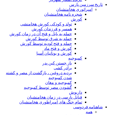
تاریخ سرزمین پارس
امپراتوری هخامنشیان
شجره نامه هخامنشیان
کورش
تولد و کودکی کورش هخامنشی
همسر و فرزندان کورش
حمله به بابل و فتح آن در زمان کورش
حمله به شرق توسط کورش
حمله و فتح لودیه توسط کورش
کورش و فتح ماد
کورش و یونانیان آسیا
کمبوجیه
باز جستن کین پدر
برادر کشی
بردیه دروغین ، بازگشت از مصر و کشته
شدن کمبوجیه
کمبوجیه و مغان
گشودن مصر توسط کمبوجیه
داریوش
قبایل پارسی در زمان هخامنشیان
تمام جنگ های امپراطوری هخامنشیان
شاهنامه فردوسی
همه