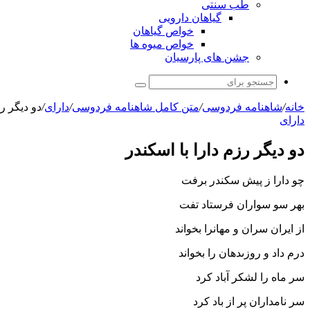
طب سنتی
گیاهان دارویی
خواص گیاهان
خواص میوه ها
جشن های پارسیان
جستجو
برای
خانه
/
شاهنامه فردوسی
/
متن کامل شاهنامه فردوسی
/
دارای
/
دو دیگر رز
دارای
دو دیگر رزم دارا با اسکندر
چو دارا ز پیش سکندر برفت
بهر سو سواران فرستاد تفت‏
از ایران سران و مهانرا بخواند
درم داد و روزى‏دهان را بخواند
سر ماه را لشکر آباد کرد
سر نامداران پر از باد کرد