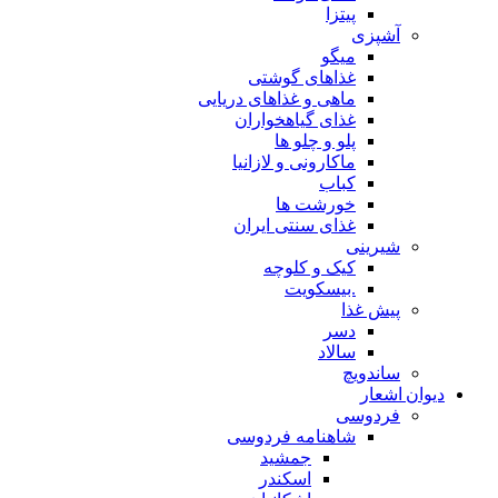
پیتزا
آشپزی
میگو
غذاهای گوشتی
ماهی و غذاهای دریایی
غذای گیاهخواران
پلو و چلو ها
ماکارونی و لازانیا
کباب
خورشت ها
غذای سنتی ایران
شیرینی
کیک و کلوچه
.بیسکویت
پیش غذا
دسر
سالاد
ساندویچ
دیوان اشعار
فردوسی
شاهنامه فردوسی
جمشید
اسکندر