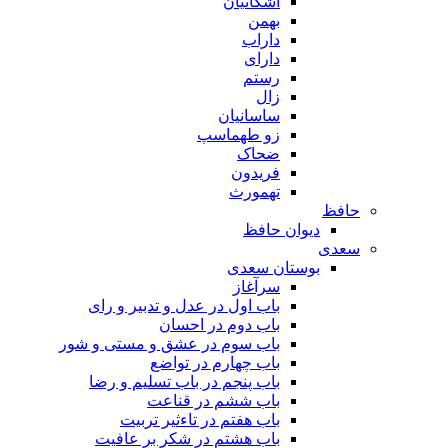
اشکانیان
بهمن
داراب
دارای
رستم
زال
ساسانیان
زو طهماسپ‏
ضحاک
فریدون
تهمورث
حافظ
دیوان حافظ
سعدی
بوستان سعدی
سرآغاز
باب اول در عدل و تدبیر و رای
باب دوم در احسان
باب سوم در عشق و مستی و شور
باب چهارم در تواضع
باب پنجم در باب تسلیم و رضا
باب ششم در قناعت
باب هفتم در تاءثیر تربیت
باب هشتم در شکر بر عافیت