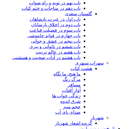
باب نهم در توبه و راه صواب
باب دهم در مناجات و ختم کتاب
گلستان سعدی
باب اول در عبرت پادشاهان
باب دوم در اخلاق پارسایان
باب سوم در فضیلت قناعت
باب چهارم در فواید خاموشى
باب پنجم در عشق و جوانى
باب ششم در ناتوانى و پیرى
باب هفتم در عالم تربیت
باب هشتم در آداب صحبت و همنشنى
سهراب سپهری
هشت کتاب
ما هیچ، ما نگاه
مرگ رنگ
مسافر
آواز آفتاب
زندگی خواب ها
شرق اندوه
حجم سبز
صدای پای آب
شهریار
گزیده اشعار شهریار
تاریخ سرزمین پارس