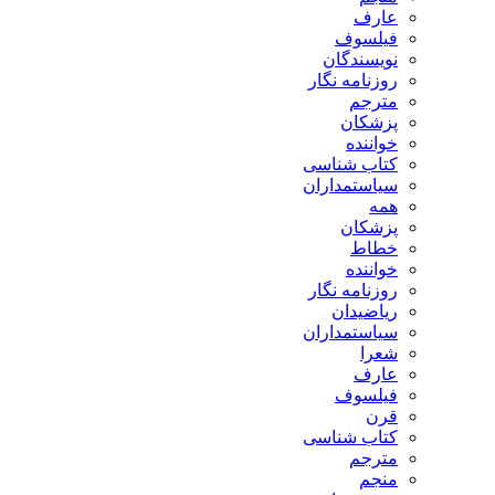
عارف
فیلسوف
نویسندگان
روزنامه نگار
مترجم
پزشکان
خواننده
کتاب شناسی
سیاستمداران
همه
پزشکان
خطاط
خواننده
روزنامه نگار
ریاضیدان
سیاستمداران
شعرا
عارف
فیلسوف
قرن
کتاب شناسی
مترجم
منجم