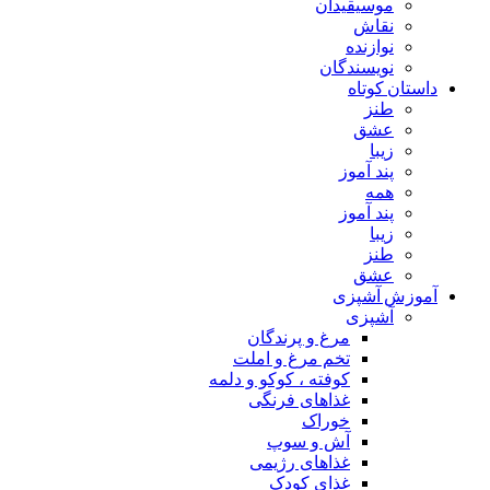
موسیقیدان
نقاش
نوازنده
نویسندگان
داستان کوتاه
طنز
عشق
زیبا
پند آموز
همه
پند آموز
زیبا
طنز
عشق
آموزش آشپزی
آشپزی
مرغ و پرندگان
تخم مرغ و املت
کوفته ، کوکو و دلمه
غذاهای فرنگی
خوراک
آش و سوپ
غذاهای رژیمی
غذای کودک