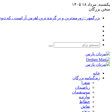
یکشنبه, مرداد ۱۸ ۱۴۰۵
سخن بزرگان
بزرگمهر : زورمندترین و پر گزنده ترین اهرمن آز است ، که دی
فیس
X
بوک
یوتیوب
اینستاگرام
جستجو
برای
خانه
زندگینامه بزرگان
شعرا
ریاضیدان
موسیقیدان
نوازنده
خطاط
نقاش
منجم