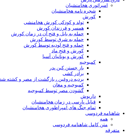
امپراتوری هخامنشیان
شجره نامه هخامنشیان
کورش
تولد و کودکی کورش هخامنشی
همسر و فرزندان کورش
حمله به بابل و فتح آن در زمان کورش
حمله به شرق توسط کورش
حمله و فتح لودیه توسط کورش
کورش و فتح ماد
کورش و یونانیان آسیا
کمبوجیه
باز جستن کین پدر
برادر کشی
بردیه دروغین ، بازگشت از مصر و کشته شد
کمبوجیه و مغان
گشودن مصر توسط کمبوجیه
داریوش
قبایل پارسی در زمان هخامنشیان
تمام جنگ های امپراطوری هخامنشیان
شاهنامه فردوسی
همه
متن کامل شاهنامه فردوسی
متفرقه