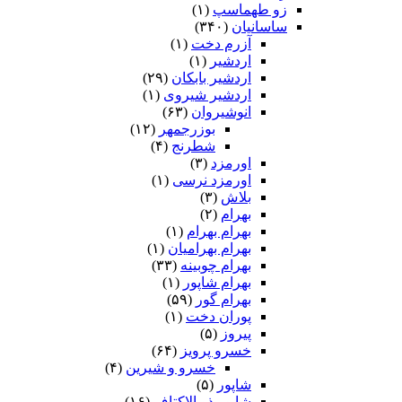
زو طهماسپ‏
(۱)
ساسانیان
(۳۴۰)
آزرم دخت
(۱)
اردشیر
(۱)
اردشیر بابکان
(۲۹)
اردشیر شیروی
(۱)
انوشیروان
(۶۳)
بوزرجمهر
(۱۲)
شطرنج
(۴)
اورمزد
(۳)
اورمزد نرسى‏
(۱)
بلاش
(۳)
بهرام
(۲)
بهرام بهرام
(۱)
بهرام بهرامیان‏
(۱)
بهرام چوبینه
(۳۳)
بهرام شاپور
(۱)
بهرام گور
(۵۹)
پوران دخت
(۱)
پیروز
(۵)
خسرو پرویز
(۶۴)
خسرو و شیرین
(۴)
شاپور
(۵)
شاپور ذو الاکتاف
(۱۶)