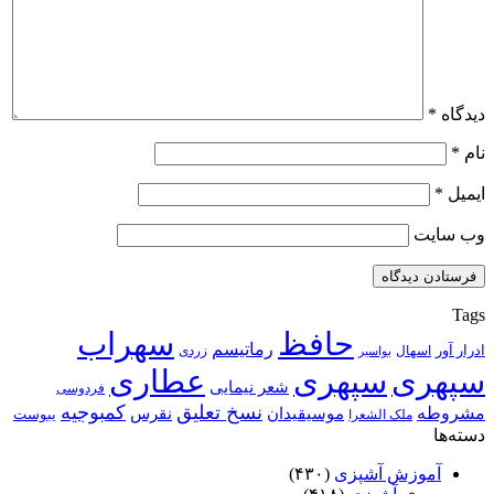
دیدگاه
*
نام
*
ایمیل
*
وب‌ سایت
Tags
حافظ
سهراب
رماتیسم
ادرار آور
اسهال
زردی
بواسیر
سپهری
سپهری
عطاری
شعر نیمایی
فردوسی
نسخ تعلیق
کمبوجیه
مشروطه
موسیقیدان
نقرس
یبوست
ملک الشعرا
دسته‌ها
آموزش آشپزی
(۴۳۰)