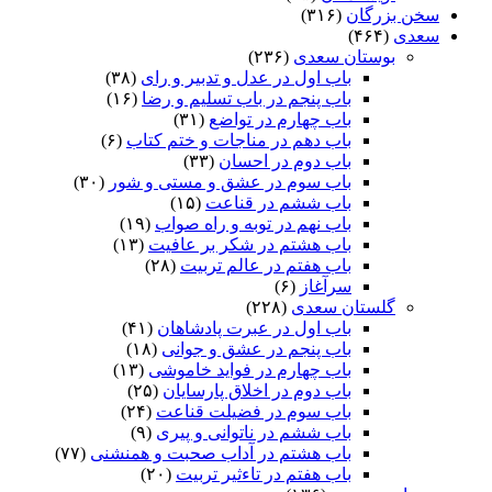
سخن بزرگان
(۳۱۶)
سعدی
(۴۶۴)
بوستان سعدی
(۲۳۶)
باب اول در عدل و تدبیر و رای
(۳۸)
باب پنجم در باب تسلیم و رضا
(۱۶)
باب چهارم در تواضع
(۳۱)
باب دهم در مناجات و ختم کتاب
(۶)
باب دوم در احسان
(۳۳)
باب سوم در عشق و مستی و شور
(۳۰)
باب ششم در قناعت
(۱۵)
باب نهم در توبه و راه صواب
(۱۹)
باب هشتم در شکر بر عافیت
(۱۳)
باب هفتم در عالم تربیت
(۲۸)
سرآغاز
(۶)
گلستان سعدی
(۲۲۸)
باب اول در عبرت پادشاهان
(۴۱)
باب پنجم در عشق و جوانى
(۱۸)
باب چهارم در فواید خاموشى
(۱۳)
باب دوم در اخلاق پارسایان
(۲۵)
باب سوم در فضیلت قناعت
(۲۴)
باب ششم در ناتوانى و پیرى
(۹)
باب هشتم در آداب صحبت و همنشنى
(۷۷)
باب هفتم در تاءثیر تربیت
(۲۰)