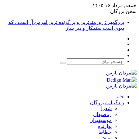
جمعه, مرداد ۱۶ ۱۴۰۵
سخن بزرگان
بزرگمهر : زورمندترین و پر گزنده ترین اهرمن آز است ، که
دیوی است ستمکار و دیر ساز
فیس
X
بوک
یوتیوب
اینستاگرام
جستجو
برای
خانه
زندگینامه بزرگان
شعرا
ریاضیدان
موسیقیدان
نوازنده
خطاط
نقاش