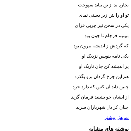
بچاره بد از تن بباید سپوخت‏
تو او را بتن زیر دستى نماى
یکى در سخن نیز چربى فزاى‏
ببینیم فرجام تا چون بود
که گردش ز اندیشه بیرون بود
یکى نامه بنویس نزدیک او
پر اندیشه کن جان تاریک او
هم این چرخ گردان برو بگذرد
چنین داند آن کس که دارد خرد
از ایشان چو بشنید فرمان گزید
چنان کز دل شهریاران سزید
نمایش بیشتر
نوشته های مشابه