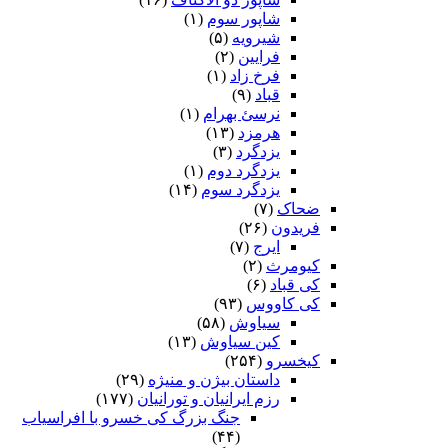
شاپور سوم‏
(۱)
شیرویه
(۵)
فرایین
(۲)
فرخ زاد
(۱)
قباد
(۹)
نرسئ بهرام‏
(۱)
هرمزد
(۱۳)
یزدگرد
(۳)
یزدگرد دوم
(۱)
یزدگرد سوم
(۱۴)
ضحاک
(۷)
فریدون
(۲۶)
ایرج
(۷)
کیومرث
(۲)
کی قباد
(۶)
کی کاووس
(۹۳)
سیاوش
(۵۸)
کین سیاوش
(۱۳)
کیخسرو
(۲۵۴)
داستان بیژن و منیژه
(۲۹)
رزم ایرانیان و تورانیان
(۱۷۷)
جنگ بزرگ کی خسرو با افراسیاب
(۴۴)