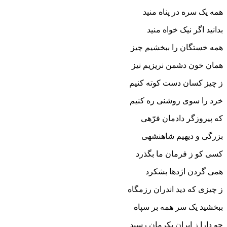
همه یک سره در پناه منید
بدانید اگر نیک خواه منید
همه خستگان را ببخشیم چیز
همان خون دشمن نریزیم نیز
ز چیز کسان دست کوته کنیم
خرد را سوى روشنى ره کنیم‏
که پیروزگر دادمان فرّهى
بزرگى و دیهیم شاهنشهى‏
کسى کو ز فرمان ما بگذرد
همى گردن اژدها بشکرد
ز چیزى که دید اندران رزمگاه
ببخشید یک سر همه بر سپاه‏
چو دارا ز ایران بکرمان رسید