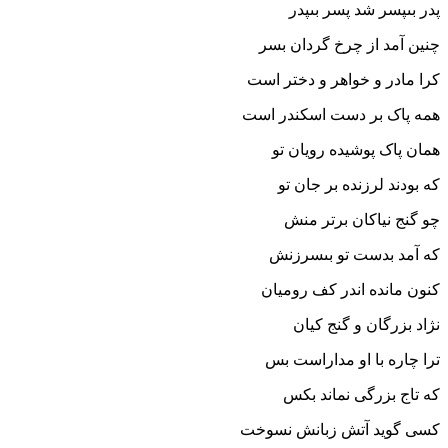
پدر بى‏پسر شد پسر بى‏پدر
چنین آمد از چرخ گردان بسر
کرا مادر و خواهر و دختر است
همه پاک بر دست اسکندر است‏
همان پاک پوشیده رویان تو
که بودند لرزنده بر جان تو
چو گنج نیاکان برتر منش
که آمد بدست تو بى‏سرزنش‏
کنون مانده اندر کف رومیان
نژاد بزرگان و گنج کیان‏
ترا چاره با او مداراست بس
که تاج بزرگى نماند بکس‏
کسى گوید آتش زبانش نسوخت