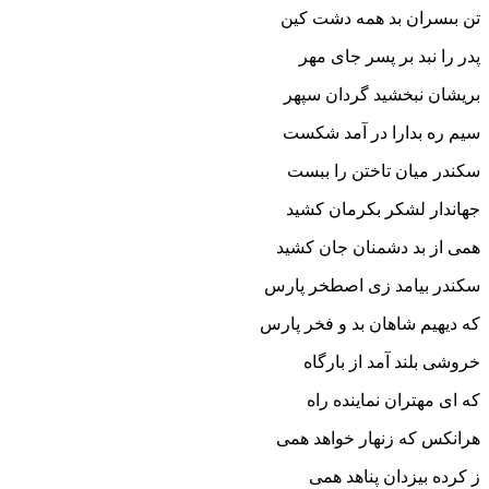
تن بى‏سران بد همه دشت کین‏
پدر را نبد بر پسر جاى مهر
بریشان نبخشید گردان سپهر
سیم ره بدارا در آمد شکست
سکندر میان تاختن را ببست‏
جهاندار لشکر بکرمان کشید
همى از بد دشمنان جان کشید
سکندر بیامد زى اصطخر پارس
که دیهیم شاهان بد و فخر پارس‏
خروشى بلند آمد از بارگاه
که اى مهتران نماینده راه‏
هرانکس که زنهار خواهد همى
ز کرده بیزدان پناهد همى‏