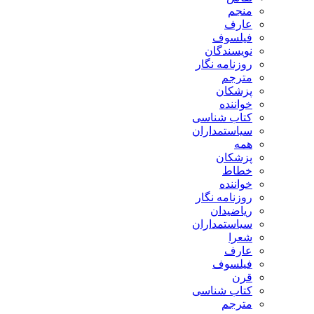
منجم
عارف
فیلسوف
نویسندگان
روزنامه نگار
مترجم
پزشکان
خواننده
کتاب شناسی
سیاستمداران
همه
پزشکان
خطاط
خواننده
روزنامه نگار
ریاضیدان
سیاستمداران
شعرا
عارف
فیلسوف
قرن
کتاب شناسی
مترجم