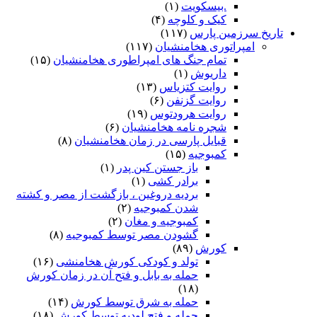
.بیسکویت
(۱)
کیک و کلوچه
(۴)
تاریخ سرزمین پارس
(۱۱۷)
امپراتوری هخامنشیان
(۱۱۷)
تمام جنگ های امپراطوری هخامنشیان
(۱۵)
داریوش
(۱)
روایت کتزیاس
(۱۳)
روایت گزنفن
(۶)
روایت هرودتوس
(۱۹)
شجره نامه هخامنشیان
(۶)
قبایل پارسی در زمان هخامنشیان
(۸)
کمبوجیه
(۱۵)
باز جستن کین پدر
(۱)
برادر کشی
(۱)
بردیه دروغین ، بازگشت از مصر و کشته
شدن کمبوجیه
(۲)
کمبوجیه و مغان
(۲)
گشودن مصر توسط کمبوجیه
(۸)
کورش
(۸۹)
تولد و کودکی کورش هخامنشی
(۱۶)
حمله به بابل و فتح آن در زمان کورش
(۱۸)
حمله به شرق توسط کورش
(۱۴)
حمله و فتح لودیه توسط کورش
(۱۸)