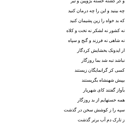
و گر کشته خسته بژوپین و تیر
چه بینید و این را چه درمان کنید
که بد خواه را زین پشیمان کنید
نه کشور نه لشکر نه تخت و کلاه
نه شاهى نه فرزند و گنج و سپاه‏
ار ایدونک بخشایش کردگار
نباشد تبه شد بما روزگار
کسى کز گرانمایگان زیستند
بپیش شهنشاه بگریستند
بآواز گفتند کاى شهریار
همه خسته‏ایم از بد روزگار
سپه را ز کوشش سخن در گذشت
ز تارک دم آب برتر گذشت‏