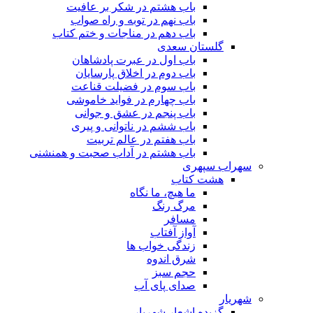
باب هشتم در شکر بر عافیت
باب نهم در توبه و راه صواب
باب دهم در مناجات و ختم کتاب
گلستان سعدی
باب اول در عبرت پادشاهان
باب دوم در اخلاق پارسایان
باب سوم در فضیلت قناعت
باب چهارم در فواید خاموشى
باب پنجم در عشق و جوانى
باب ششم در ناتوانى و پیرى
باب هفتم در عالم تربیت
باب هشتم در آداب صحبت و همنشنى
سهراب سپهری
هشت کتاب
ما هیچ، ما نگاه
مرگ رنگ
مسافر
آواز آفتاب
زندگی خواب ها
شرق اندوه
حجم سبز
صدای پای آب
شهریار
گزیده اشعار شهریار