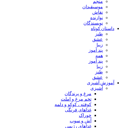
منجم
موسیقیدان
نقاش
نوازنده
نویسندگان
داستان کوتاه
طنز
عشق
زیبا
پند آموز
همه
پند آموز
زیبا
طنز
عشق
آموزش آشپزی
آشپزی
مرغ و پرندگان
تخم مرغ و املت
کوفته ، کوکو و دلمه
غذاهای فرنگی
خوراک
آش و سوپ
غذاهای رژیمی