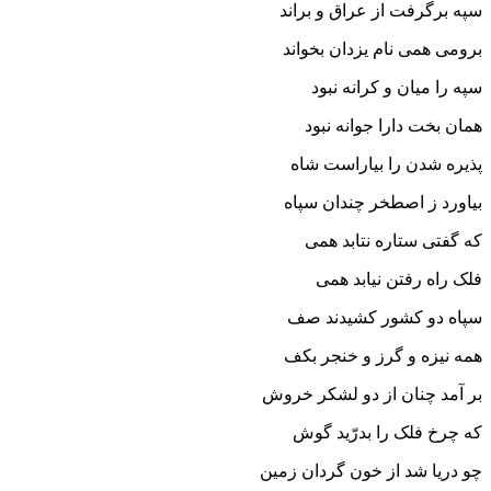
سپه برگرفت از عراق و براند
برومى همى نام یزدان بخواند
سپه را میان و کرانه نبود
همان بخت دارا جوانه نبود
پذیره شدن را بیاراست شاه
بیاورد ز اصطخر چندان سپاه‏
که گفتى ستاره نتابد همى
فلک راه رفتن نیابد همى‏
سپاه دو کشور کشیدند صف
همه نیزه و گرز و خنجر بکف‏
بر آمد چنان از دو لشکر خروش
که چرخ فلک را بدرّید گوش‏
چو دریا شد از خون گردان زمین