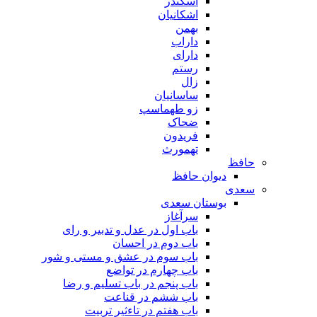
اسکندر
اشکانیان
بهمن
داراب
دارای
رستم
زال
ساسانیان
زو طهماسپ‏
ضحاک
فریدون
تهمورث
حافظ
دیوان حافظ
سعدی
بوستان سعدی
سرآغاز
باب اول در عدل و تدبیر و رای
باب دوم در احسان
باب سوم در عشق و مستی و شور
باب چهارم در تواضع
باب پنجم در باب تسلیم و رضا
باب ششم در قناعت
باب هفتم در تاءثیر تربیت