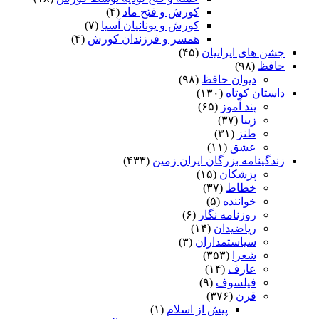
کورش و فتح ماد
(۴)
کورش و یونانیان آسیا
(۷)
همسر و فرزندان کورش
(۴)
جشن های ایرانیان
(۴۵)
حافظ
(۹۸)
دیوان حافظ
(۹۸)
داستان کوتاه
(۱۳۰)
پند آموز
(۶۵)
زیبا
(۳۷)
طنز
(۳۱)
عشق
(۱۱)
زندگینامه بزرگان ایران زمین
(۴۳۳)
پزشکان
(۱۵)
خطاط
(۳۷)
خواننده
(۵)
روزنامه نگار
(۶)
ریاضیدان
(۱۴)
سیاستمداران
(۳)
شعرا
(۳۵۳)
عارف
(۱۴)
فیلسوف
(۹)
قرن
(۳۷۶)
پیش از اسلام
(۱)