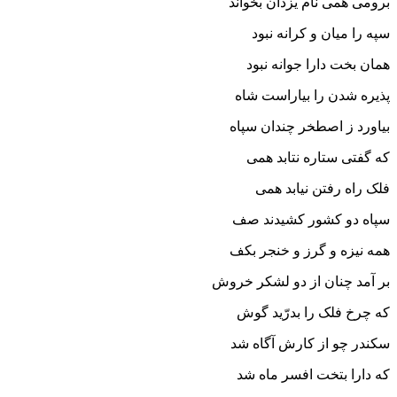
برومى همى نام یزدان بخواند
سپه را میان و کرانه نبود
همان بخت دارا جوانه نبود
پذیره شدن را بیاراست شاه
بیاورد ز اصطخر چندان سپاه‏
که گفتى ستاره نتابد همى
فلک راه رفتن نیابد همى‏
سپاه دو کشور کشیدند صف
همه نیزه و گرز و خنجر بکف‏
بر آمد چنان از دو لشکر خروش
که چرخ فلک را بدرّید گوش‏
سکندر چو از کارش آگاه شد
که دارا بتخت افسر ماه شد