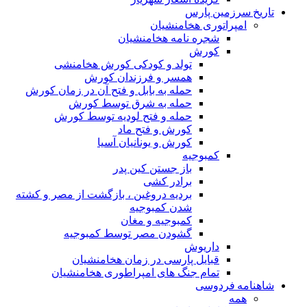
تاریخ سرزمین پارس
امپراتوری هخامنشیان
شجره نامه هخامنشیان
کورش
تولد و کودکی کورش هخامنشی
همسر و فرزندان کورش
حمله به بابل و فتح آن در زمان کورش
حمله به شرق توسط کورش
حمله و فتح لودیه توسط کورش
کورش و فتح ماد
کورش و یونانیان آسیا
کمبوجیه
باز جستن کین پدر
برادر کشی
بردیه دروغین ، بازگشت از مصر و کشته
شدن کمبوجیه
کمبوجیه و مغان
گشودن مصر توسط کمبوجیه
داریوش
قبایل پارسی در زمان هخامنشیان
تمام جنگ های امپراطوری هخامنشیان
شاهنامه فردوسی
همه