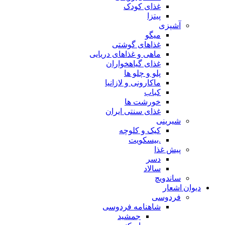
غذای کودک
پیتزا
آشپزی
میگو
غذاهای گوشتی
ماهی و غذاهای دریایی
غذای گیاهخواران
پلو و چلو ها
ماکارونی و لازانیا
کباب
خورشت ها
غذای سنتی ایران
شیرینی
کیک و کلوچه
.بیسکویت
پیش غذا
دسر
سالاد
ساندویچ
دیوان اشعار
فردوسی
شاهنامه فردوسی
جمشید