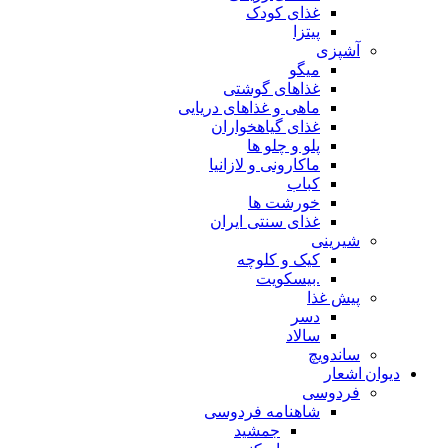
غذای کودک
پیتزا
آشپزی
میگو
غذاهای گوشتی
ماهی و غذاهای دریایی
غذای گیاهخواران
پلو و چلو ها
ماکارونی و لازانیا
کباب
خورشت ها
غذای سنتی ایران
شیرینی
کیک و کلوچه
.بیسکویت
پیش غذا
دسر
سالاد
ساندویچ
دیوان اشعار
فردوسی
شاهنامه فردوسی
جمشید