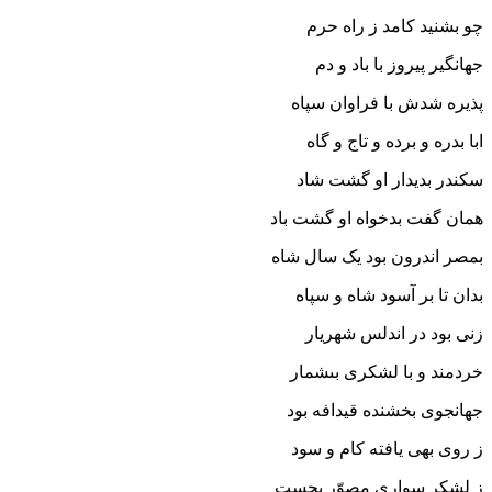
چو بشنید کامد ز راه حرم
جهانگیر پیروز با باد و دم‏
پذیره شدش با فراوان سپاه
ابا بدره و برده و تاج و گاه‏
سکندر بدیدار او گشت شاد
همان گفت بدخواه او گشت باد
بمصر اندرون بود یک سال شاه
بدان تا بر آسود شاه و سپاه‏
زنى بود در اندلس شهریار
خردمند و با لشکرى بى‏شمار
جهانجوى بخشنده قیدافه بود
ز روى بهى یافته کام و سود
ز لشکر سوارى مصوّر بجست