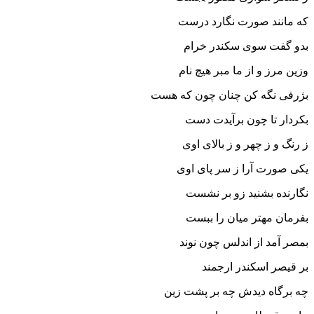
که مانند صورت نگارد درست‏
بدو گفت سوى سکندر خرام
وزین مرز و از ما مبر هیچ نام‏
بژرفى نگه کن چنان چون که هست
بکردار تا چون برآیدت دست‏
ز رنگ و ز چهر و ز بالاى اوى
یکى صورت آرا ز سر پاى اوى‏
نگارنده بشنید زو بر نشست
بفرمان مهتر میان را ببست‏
بمصر آمد از اندلس چون نوند
بر قیصر اسکندر ارجمند
چه برگاه دیدش چه بر پشت زین