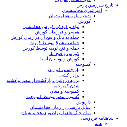
تاریخ سرزمین پارس
امپراتوری هخامنشیان
شجره نامه هخامنشیان
کورش
تولد و کودکی کورش هخامنشی
همسر و فرزندان کورش
حمله به بابل و فتح آن در زمان کورش
حمله به شرق توسط کورش
حمله و فتح لودیه توسط کورش
کورش و فتح ماد
کورش و یونانیان آسیا
کمبوجیه
باز جستن کین پدر
برادر کشی
بردیه دروغین ، بازگشت از مصر و کشته
شدن کمبوجیه
کمبوجیه و مغان
گشودن مصر توسط کمبوجیه
داریوش
قبایل پارسی در زمان هخامنشیان
تمام جنگ های امپراطوری هخامنشیان
شاهنامه فردوسی
همه