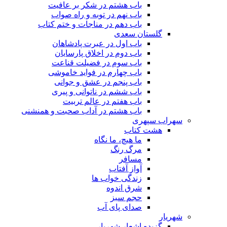
باب هشتم در شکر بر عافیت
باب نهم در توبه و راه صواب
باب دهم در مناجات و ختم کتاب
گلستان سعدی
باب اول در عبرت پادشاهان
باب دوم در اخلاق پارسایان
باب سوم در فضیلت قناعت
باب چهارم در فواید خاموشى
باب پنجم در عشق و جوانى
باب ششم در ناتوانى و پیرى
باب هفتم در عالم تربیت
باب هشتم در آداب صحبت و همنشنى
سهراب سپهری
هشت کتاب
ما هیچ، ما نگاه
مرگ رنگ
مسافر
آواز آفتاب
زندگی خواب ها
شرق اندوه
حجم سبز
صدای پای آب
شهریار
گزیده اشعار شهریار