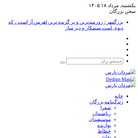
یکشنبه, مرداد ۱۸ ۱۴۰۵
سخن بزرگان
بزرگمهر : زورمندترین و پر گزنده ترین اهرمن آز است ، که
دیوی است ستمکار و دیر ساز
فیس
X
بوک
یوتیوب
اینستاگرام
جستجو
برای
خانه
زندگینامه بزرگان
شعرا
ریاضیدان
موسیقیدان
نوازنده
خطاط
نقاش