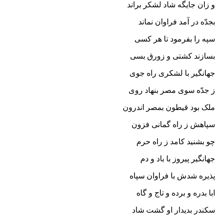
و زان جایگه شاد لشکر براند
بجدّه در آمد فراوان نماند
سپه را بفرمود تا هر کسى
بسازند کشتى و زورق بسى‏
جهانگیر با لشکرى راه جوى
ز جدّه سوى مصر بنهاد روى‏
ملک بود قیطون بمصر اندرون
سپاهش ز راه گمانى فزون‏
چو بشنید کامد ز راه حرم
جهانگیر پیروز با باد و دم‏
پذیره شدش با فراوان سپاه
ابا بدره و برده و تاج و گاه‏
سکندر بدیدار او گشت شاد