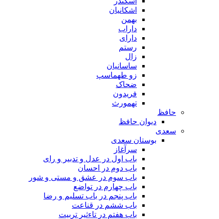
اسکندر
اشکانیان
بهمن
داراب
دارای
رستم
زال
ساسانیان
زو طهماسپ‏
ضحاک
فریدون
تهمورث
حافظ
دیوان حافظ
سعدی
بوستان سعدی
سرآغاز
باب اول در عدل و تدبیر و رای
باب دوم در احسان
باب سوم در عشق و مستی و شور
باب چهارم در تواضع
باب پنجم در باب تسلیم و رضا
باب ششم در قناعت
باب هفتم در تاءثیر تربیت