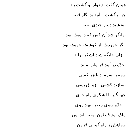
همان گفت بدخواه او گشت باد
چو برگشت و آمد بدرگاه قصر
ببخشید دینار چندى بنصر
توانگر شد آن کس که درویش بود
وگر خوردش از کوشش خویش بود
و زان جایگه شاد لشکر براند
بجدّه در آمد فراوان نماند
سپه را بفرمود تا هر کسى
بسازند کشتى و زورق بسى‏
جهانگیر با لشکرى راه جوى
ز جدّه سوى مصر بنهاد روى‏
ملک بود قیطون بمصر اندرون
سپاهش ز راه گمانى فزون‏