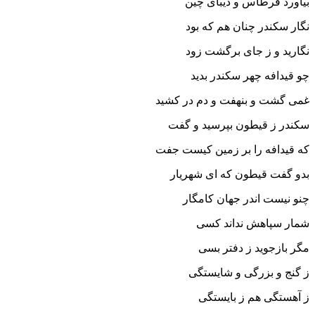
بیاورد قرطاس و دیباى چین‏
نگار سکندر چنان هم که بود
نگارید و ز جاى برگشت زود
چو قیدافه چهر سکندر بدید
غمى گشت و بنهفت و دم در کشید
سکندر ز قیطون بپرسید و گفت
که قیدافه را بر زمین کیست جفت‏
بدو گفت قیطون که اى شهریار
چنو نیست اندر جهان کامگار
شمار سپاهش نداند کسى
مگر بازجوید ز دفتر بسى‏
ز گنج و بزرگى و شایستگى
ز آهستگى هم ز بایستگى‏