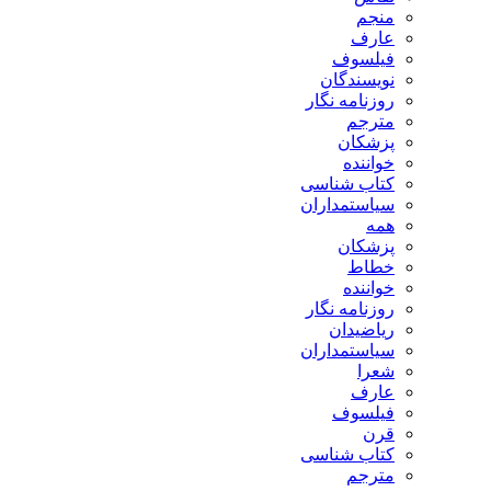
منجم
عارف
فیلسوف
نویسندگان
روزنامه نگار
مترجم
پزشکان
خواننده
کتاب شناسی
سیاستمداران
همه
پزشکان
خطاط
خواننده
روزنامه نگار
ریاضیدان
سیاستمداران
شعرا
عارف
فیلسوف
قرن
کتاب شناسی
مترجم