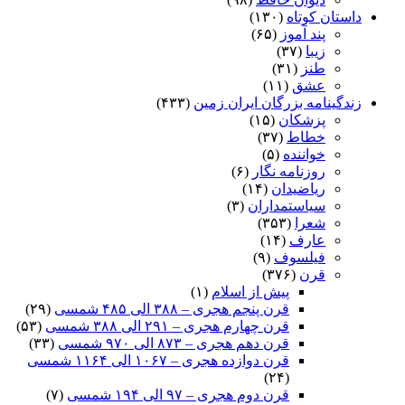
داستان کوتاه
(۱۳۰)
پند آموز
(۶۵)
زیبا
(۳۷)
طنز
(۳۱)
عشق
(۱۱)
زندگینامه بزرگان ایران زمین
(۴۳۳)
پزشکان
(۱۵)
خطاط
(۳۷)
خواننده
(۵)
روزنامه نگار
(۶)
ریاضیدان
(۱۴)
سیاستمداران
(۳)
شعرا
(۳۵۳)
عارف
(۱۴)
فیلسوف
(۹)
قرن
(۳۷۶)
پیش از اسلام
(۱)
قرن پنجم هجری – ۳۸۸ الی ۴۸۵ شمسی
(۲۹)
قرن چهارم هجری – ۲۹۱ الی ۳۸۸ شمسی
(۵۳)
قرن دهم هجری – ۸۷۳ الی ۹۷۰ شمسی
(۳۳)
قرن دوازده هجری – ۱۰۶۷ الی ۱۱۶۴ شمسی
(۲۴)
قرن دوم هجری – ۹۷ الی ۱۹۴ شمسی
(۷)