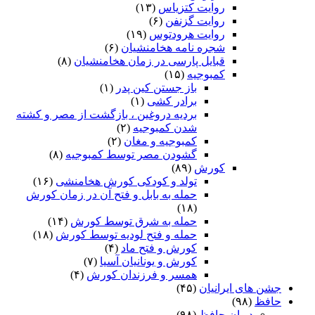
روایت کتزیاس
(۱۳)
روایت گزنفن
(۶)
روایت هرودتوس
(۱۹)
شجره نامه هخامنشیان
(۶)
قبایل پارسی در زمان هخامنشیان
(۸)
کمبوجیه
(۱۵)
باز جستن کین پدر
(۱)
برادر کشی
(۱)
بردیه دروغین ، بازگشت از مصر و کشته
شدن کمبوجیه
(۲)
کمبوجیه و مغان
(۲)
گشودن مصر توسط کمبوجیه
(۸)
کورش
(۸۹)
تولد و کودکی کورش هخامنشی
(۱۶)
حمله به بابل و فتح آن در زمان کورش
(۱۸)
حمله به شرق توسط کورش
(۱۴)
حمله و فتح لودیه توسط کورش
(۱۸)
کورش و فتح ماد
(۴)
کورش و یونانیان آسیا
(۷)
همسر و فرزندان کورش
(۴)
جشن های ایرانیان
(۴۵)
حافظ
(۹۸)
دیوان حافظ
(۹۸)