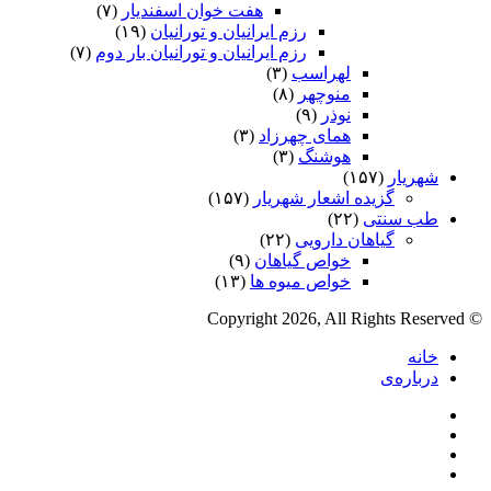
هفت خوان اسفندیار
(۷)
رزم ایرانیان و تورانیان
(۱۹)
رزم ایرانیان و تورانیان بار دوم
(۷)
لهراسب
(۳)
منوچهر
(۸)
نوذر
(۹)
هماى چهرزاد
(۳)
هوشنگ
(۳)
شهریار
(۱۵۷)
گزیده اشعار شهریار
(۱۵۷)
طب سنتی
(۲۲)
گیاهان دارویی
(۲۲)
خواص گیاهان
(۹)
خواص میوه ها
(۱۳)
© Copyright 2026, All Rights Reserved
خانه
درباره‌ی
فیس
X
بوک
یوتیوب
اینستاگرام