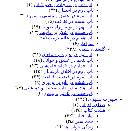
باب دهم در مناجات و ختم کتاب
(۶)
باب دوم در احسان
(۳۳)
باب سوم در عشق و مستی و شور
(۳۰)
باب ششم در قناعت
(۱۵)
باب نهم در توبه و راه صواب
(۱۹)
باب هشتم در شکر بر عافیت
(۱۳)
باب هفتم در عالم تربیت
(۲۸)
سرآغاز
(۶)
گلستان سعدی
(۲۲۸)
باب اول در عبرت پادشاهان
(۴۱)
باب پنجم در عشق و جوانى
(۱۸)
باب چهارم در فواید خاموشى
(۱۳)
باب دوم در اخلاق پارسایان
(۲۵)
باب سوم در فضیلت قناعت
(۲۴)
باب ششم در ناتوانى و پیرى
(۹)
باب هشتم در آداب صحبت و همنشنى
(۷۷)
باب هفتم در تاءثیر تربیت
(۲۰)
سهراب سپهری
(۱۳۶)
صدای پای آب
(۱)
هشت کتاب
(۱۳۵)
آواز آفتاب
(۳۲)
حجم سبز
(۲۵)
زندگی خواب ها
(۱۶)