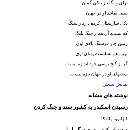
براى و بگفتار نیکى گمان
نبینى بمانند او در جهان‏
یکى شارستان کرده دارد ز سنگ
که نبساید آن هم ز چنگ پلنگ‏
زمین چار فرسنگ بالاى اوى
برین هم نشانست پهناى اوى‏
گر از گنج پرسى خود اندازه نیست
سخنهاى او در جهان تازه نیست‏
نمایش بیشتر
نوشته های مشابه
رسیدن اسکندر به کشور سند و جنگ کردن
1 ژانویه , 1970
دیدن اسکندر، درخت گویا را