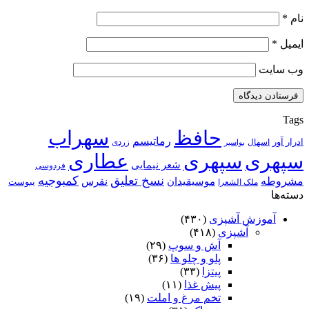
نام
*
ایمیل
*
وب‌ سایت
Tags
حافظ
سهراب
رماتیسم
ادرار آور
اسهال
زردی
بواسیر
سپهری
سپهری
عطاری
شعر نیمایی
فردوسی
نسخ تعلیق
کمبوجیه
مشروطه
موسیقیدان
نقرس
یبوست
ملک الشعرا
دسته‌ها
آموزش آشپزی
(۴۳۰)
آشپزی
(۴۱۸)
آش و سوپ
(۲۹)
پلو و چلو ها
(۳۶)
پیتزا
(۳۳)
پیش غذا
(۱۱)
تخم مرغ و املت
(۱۹)