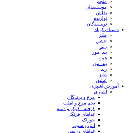
منجم
موسیقیدان
نقاش
نوازنده
نویسندگان
داستان کوتاه
طنز
عشق
زیبا
پند آموز
همه
پند آموز
زیبا
طنز
عشق
آموزش آشپزی
آشپزی
مرغ و پرندگان
تخم مرغ و املت
کوفته ، کوکو و دلمه
غذاهای فرنگی
خوراک
آش و سوپ
غذاهای رژیمی