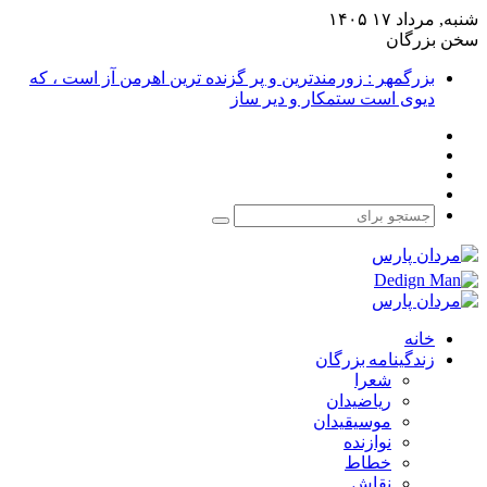
شنبه, مرداد ۱۷ ۱۴۰۵
سخن بزرگان
بزرگمهر : زورمندترین و پر گزنده ترین اهرمن آز است ، که
دیوی است ستمکار و دیر ساز
فیس
X
بوک
یوتیوب
اینستاگرام
جستجو
برای
خانه
زندگینامه بزرگان
شعرا
ریاضیدان
موسیقیدان
نوازنده
خطاط
نقاش