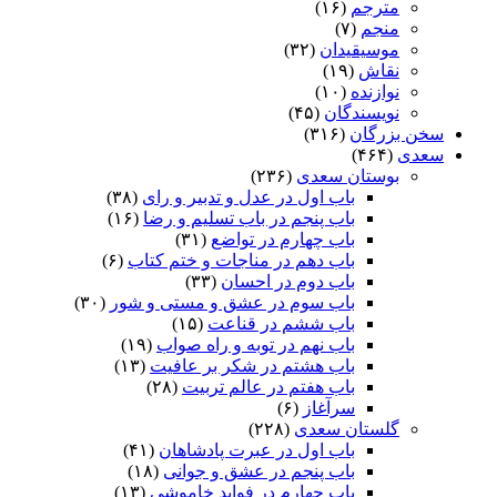
مترجم
(۱۶)
منجم
(۷)
موسیقیدان
(۳۲)
نقاش
(۱۹)
نوازنده
(۱۰)
نویسندگان
(۴۵)
سخن بزرگان
(۳۱۶)
سعدی
(۴۶۴)
بوستان سعدی
(۲۳۶)
باب اول در عدل و تدبیر و رای
(۳۸)
باب پنجم در باب تسلیم و رضا
(۱۶)
باب چهارم در تواضع
(۳۱)
باب دهم در مناجات و ختم کتاب
(۶)
باب دوم در احسان
(۳۳)
باب سوم در عشق و مستی و شور
(۳۰)
باب ششم در قناعت
(۱۵)
باب نهم در توبه و راه صواب
(۱۹)
باب هشتم در شکر بر عافیت
(۱۳)
باب هفتم در عالم تربیت
(۲۸)
سرآغاز
(۶)
گلستان سعدی
(۲۲۸)
باب اول در عبرت پادشاهان
(۴۱)
باب پنجم در عشق و جوانى
(۱۸)
باب چهارم در فواید خاموشى
(۱۳)