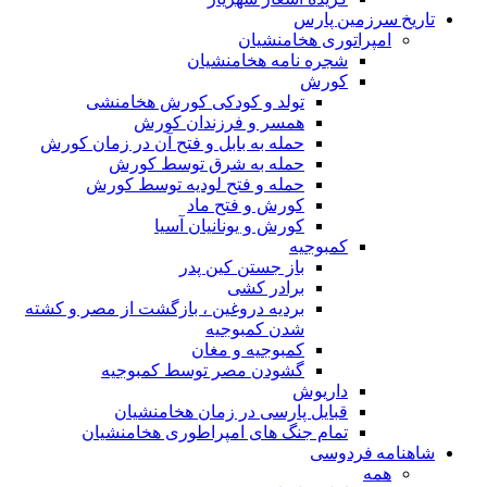
تاریخ سرزمین پارس
امپراتوری هخامنشیان
شجره نامه هخامنشیان
کورش
تولد و کودکی کورش هخامنشی
همسر و فرزندان کورش
حمله به بابل و فتح آن در زمان کورش
حمله به شرق توسط کورش
حمله و فتح لودیه توسط کورش
کورش و فتح ماد
کورش و یونانیان آسیا
کمبوجیه
باز جستن کین پدر
برادر کشی
بردیه دروغین ، بازگشت از مصر و کشته
شدن کمبوجیه
کمبوجیه و مغان
گشودن مصر توسط کمبوجیه
داریوش
قبایل پارسی در زمان هخامنشیان
تمام جنگ های امپراطوری هخامنشیان
شاهنامه فردوسی
همه