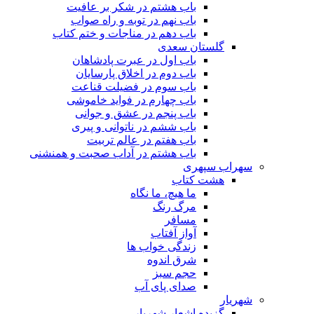
باب هشتم در شکر بر عافیت
باب نهم در توبه و راه صواب
باب دهم در مناجات و ختم کتاب
گلستان سعدی
باب اول در عبرت پادشاهان
باب دوم در اخلاق پارسایان
باب سوم در فضیلت قناعت
باب چهارم در فواید خاموشى
باب پنجم در عشق و جوانى
باب ششم در ناتوانى و پیرى
باب هفتم در عالم تربیت
باب هشتم در آداب صحبت و همنشنى
سهراب سپهری
هشت کتاب
ما هیچ، ما نگاه
مرگ رنگ
مسافر
آواز آفتاب
زندگی خواب ها
شرق اندوه
حجم سبز
صدای پای آب
شهریار
گزیده اشعار شهریار