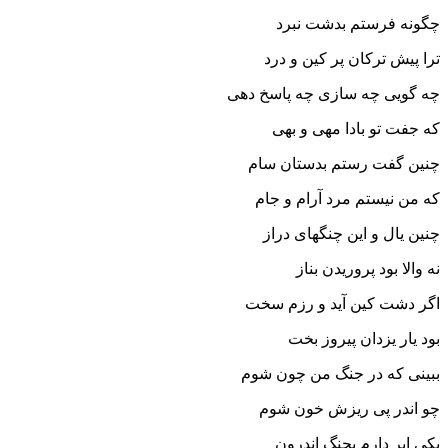
چگونه فرستم بدشت نبرد
ترا پیش ترکان پر کین و درد
چه گویى چه سازى چه پاسخ دهى
که جفت تو بادا مهى و بهى‏
چنین گفت رستم بدستان سام
که من نیستم مرد آرام و جام‏
چنین یال و این چنگهاى دراز
نه والا بود پروریدن بناز
اگر دشت کین آید و رزم سخت
بود یار یزدان پیروز بخت‏
ببینى که در جنگ من چون شوم
چو اندر پى ریزش خون شوم‏
یکى ابر دارم بچنگ اندرون