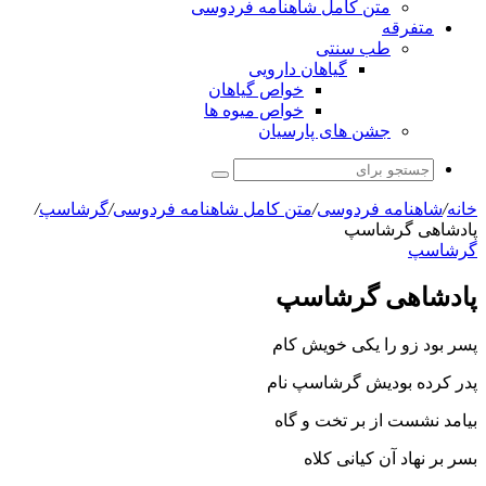
متن کامل شاهنامه فردوسی
متفرقه
طب سنتی
گیاهان دارویی
خواص گیاهان
خواص میوه ها
جشن های پارسیان
جستجو
برای
خانه
/
شاهنامه فردوسی
/
متن کامل شاهنامه فردوسی
/
گرشاسپ
/
پادشاهى گرشاسپ‏
گرشاسپ
پادشاهى گرشاسپ‏
پسر بود زو را یکى خویش کام
پدر کرده بودیش گرشاسپ نام‏
بیامد نشست از بر تخت و گاه
بسر بر نهاد آن کیانى کلاه‏