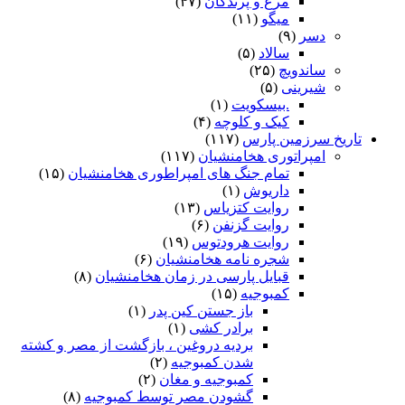
مرغ و پرندگان
(۴۷)
میگو
(۱۱)
دسر
(۹)
سالاد
(۵)
ساندویچ
(۲۵)
شیرینی
(۵)
.بیسکویت
(۱)
کیک و کلوچه
(۴)
تاریخ سرزمین پارس
(۱۱۷)
امپراتوری هخامنشیان
(۱۱۷)
تمام جنگ های امپراطوری هخامنشیان
(۱۵)
داریوش
(۱)
روایت کتزیاس
(۱۳)
روایت گزنفن
(۶)
روایت هرودتوس
(۱۹)
شجره نامه هخامنشیان
(۶)
قبایل پارسی در زمان هخامنشیان
(۸)
کمبوجیه
(۱۵)
باز جستن کین پدر
(۱)
برادر کشی
(۱)
بردیه دروغین ، بازگشت از مصر و کشته
شدن کمبوجیه
(۲)
کمبوجیه و مغان
(۲)
گشودن مصر توسط کمبوجیه
(۸)