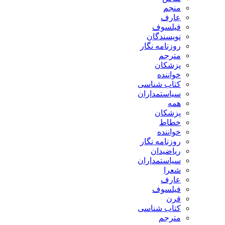
منجم
عارف
فیلسوف
نویسندگان
روزنامه نگار
مترجم
پزشکان
خواننده
کتاب شناسی
سیاستمداران
همه
پزشکان
خطاط
خواننده
روزنامه نگار
ریاضیدان
سیاستمداران
شعرا
عارف
فیلسوف
قرن
کتاب شناسی
مترجم