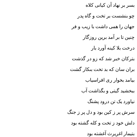
بسر بر نهاد آن کیانى کلاه‏
چو بنشست بر تخت و گاه پدر
جهان را همى داشت با زیب و فر
چنین تا بر آمد برین روزگار
درخت بلا کینه آورد بار
بترکان خبر شد که زو در گذشت
بران سان که بد تخت بى‏کار گشت‏
بیامد بخوار رى افراسیاب
ببخشید گیتى و بگذاشت آب‏
نیاورد یک تن درود پشنگ
سرش پر ز کین بود و دل پر ز جنگ‏
دلش خود ز تخت و کله گشته بود
بتیمار اغریرث آغشته بود