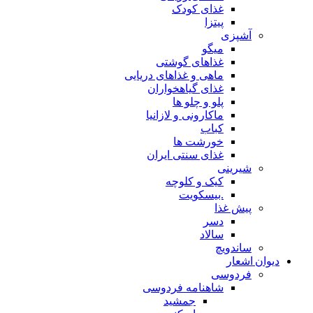
غذای کودک
پیتزا
آشپزی
میگو
غذاهای گوشتی
ماهی و غذاهای دریایی
غذای گیاهخواران
پلو و چلو ها
ماکارونی و لازانیا
کباب
خورشت ها
غذای سنتی ایران
شیرینی
کیک و کلوچه
.بیسکویت
پیش غذا
دسر
سالاد
ساندویچ
دیوان اشعار
فردوسی
شاهنامه فردوسی
جمشید