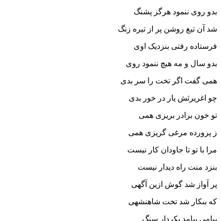
بدو روى ننمود هرگز پشنگ
شد آن تیغ روشن پر از تیره زنگ‏
فرستاده رفتى بنزدیک اوى
بدو سال و مه هیچ ننمود روى‏
همى گفت اگر تخت را سر بدى
چو اغریرثش یار در خور بدى‏
تو خون برادر بریزى همى
ز پرورده مرغى گریزى همى‏
مرا با تو تا جاودان کار نیست
بنزد منت راه دیدار نیست‏
پر آواز شد گوش ازین آگهى
که بى‏کار شد تخت شاهنشهى‏
پیامى بیامد بکردار سنگ