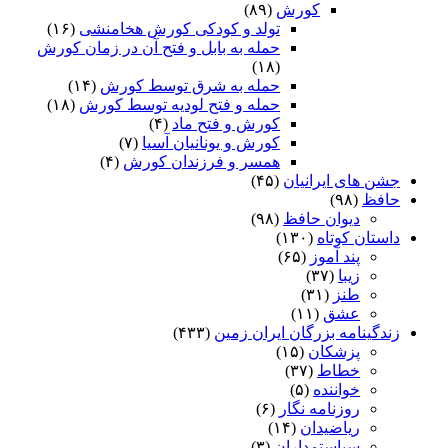
کورش
(۸۹)
تولد و کودکی کورش هخامنشی
(۱۶)
حمله به بابل و فتح آن در زمان کورش
(۱۸)
حمله به شرق توسط کورش
(۱۴)
حمله و فتح لودیه توسط کورش
(۱۸)
کورش و فتح ماد
(۴)
کورش و یونانیان آسیا
(۷)
همسر و فرزندان کورش
(۴)
جشن های ایرانیان
(۴۵)
حافظ
(۹۸)
دیوان حافظ
(۹۸)
داستان کوتاه
(۱۳۰)
پند آموز
(۶۵)
زیبا
(۳۷)
طنز
(۳۱)
عشق
(۱۱)
زندگینامه بزرگان ایران زمین
(۴۳۳)
پزشکان
(۱۵)
خطاط
(۳۷)
خواننده
(۵)
روزنامه نگار
(۶)
ریاضیدان
(۱۴)
سیاستمداران
(۳)