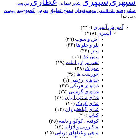
سپهری
سپهری
عطاری
شعر نیمایی
فردوسی
نسخ تعلیق
کمبوجیه
مشروطه
موسیقیدان
نقرس
یبوست
ملک الشعرا
دسته‌ها
آموزش آشپزی
(۴۳۰)
آشپزی
(۴۱۸)
آش و سوپ
(۲۹)
پلو و چلو ها
(۳۶)
پیتزا
(۳۳)
پیش غذا
(۱۱)
تخم مرغ و املت
(۱۹)
خوراک
(۳۸)
خورشت ها
(۳۶)
غذاهای رژیمی
(۱)
غذاهای فرنگی
(۲۲)
غذاهای گوشتی
(۲۷)
غذای سنتی ایران
(۳۶)
غذای کودک
(۱۰)
غذای گیاهخواران
(۱۴)
کباب
(۲۰)
کوفته ، کوکو و دلمه
(۴۵)
ماکارونی و لازانیا
(۱۵)
ماهی و غذاهای دریایی
(۱۵)