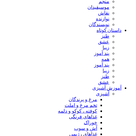
منجم
موسیقیدان
نقاش
نوازنده
نویسندگان
داستان کوتاه
طنز
عشق
زیبا
پند آموز
همه
پند آموز
زیبا
طنز
عشق
آموزش آشپزی
آشپزی
مرغ و پرندگان
تخم مرغ و املت
کوفته ، کوکو و دلمه
غذاهای فرنگی
خوراک
آش و سوپ
غذاهای رژیمی