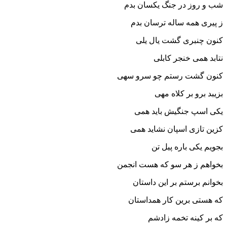
شب و روز در جنگ یکسان بدم
ز پیرى همه ساله ترسان بدم‏
کنون چنبرى گشت یال یلى
نتابد همى خنجر کابلى‏
کنون گشت رستم چو سرو سهى
بزیبد برو بر کلاه مهى‏
یکى اسپ جنگیش باید همى
کزین تازى اسپان نشاید همى‏
بجویم یکى باره پیل تن
بخواهم ز هر سو که هست انجمن‏
بخوانم برستم بر این داستان
که هستى برین کار همداستان‏
که بر کینه تخمه زادشم