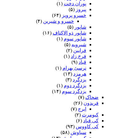
پوران دخت
(۱)
پیروز
(۵)
خسرو پرویز
(۶۴)
خسرو و شیرین
(۴)
شاپور
(۵)
شاپور ذو الاکتاف
(۱۶)
شاپور سوم‏
(۱)
شیرویه
(۵)
فرایین
(۲)
فرخ زاد
(۱)
قباد
(۹)
نرسئ بهرام‏
(۱)
هرمزد
(۱۳)
یزدگرد
(۳)
یزدگرد دوم
(۱)
یزدگرد سوم
(۱۴)
ضحاک
(۷)
فریدون
(۲۶)
ایرج
(۷)
کیومرث
(۲)
کی قباد
(۶)
کی کاووس
(۹۳)
سیاوش
(۵۸)