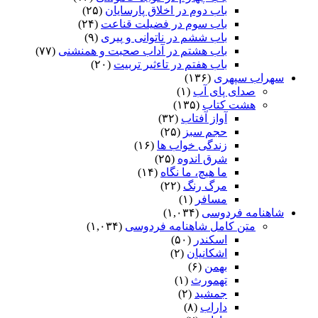
باب دوم در اخلاق پارسایان
(۲۵)
باب سوم در فضیلت قناعت
(۲۴)
باب ششم در ناتوانى و پیرى
(۹)
باب هشتم در آداب صحبت و همنشنى
(۷۷)
باب هفتم در تاءثیر تربیت
(۲۰)
سهراب سپهری
(۱۳۶)
صدای پای آب
(۱)
هشت کتاب
(۱۳۵)
آواز آفتاب
(۳۲)
حجم سبز
(۲۵)
زندگی خواب ها
(۱۶)
شرق اندوه
(۲۵)
ما هیچ، ما نگاه
(۱۴)
مرگ رنگ
(۲۲)
مسافر
(۱)
شاهنامه فردوسی
(۱,۰۳۴)
متن کامل شاهنامه فردوسی
(۱,۰۳۴)
اسکندر
(۵۰)
اشکانیان
(۲)
بهمن
(۶)
تهمورث
(۱)
جمشید
(۲)
داراب
(۸)