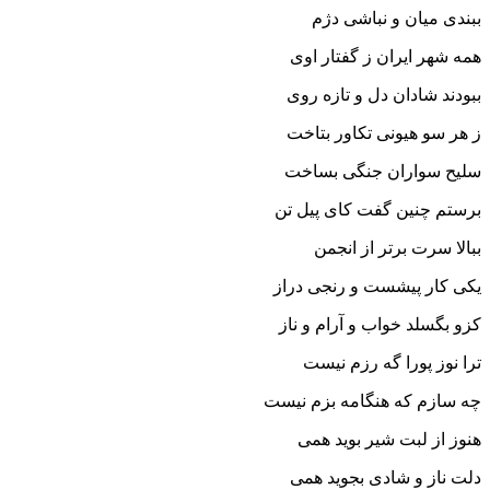
ببندى میان و نباشى دژم‏
همه شهر ایران ز گفتار اوى
ببودند شادان دل و تازه روى‏
ز هر سو هیونى تکاور بتاخت
سلیح سواران جنگى بساخت‏
برستم چنین گفت کاى پیل تن
ببالا سرت برتر از انجمن‏
یکى کار پیشست و رنجى دراز
کزو بگسلد خواب و آرام و ناز
ترا نوز پورا گه رزم نیست
چه سازم که هنگامه بزم نیست‏
هنوز از لبت شیر بوید همى
دلت ناز و شادى بجوید همى‏