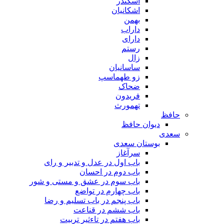
اسکندر
اشکانیان
بهمن
داراب
دارای
رستم
زال
ساسانیان
زو طهماسپ‏
ضحاک
فریدون
تهمورث
حافظ
دیوان حافظ
سعدی
بوستان سعدی
سرآغاز
باب اول در عدل و تدبیر و رای
باب دوم در احسان
باب سوم در عشق و مستی و شور
باب چهارم در تواضع
باب پنجم در باب تسلیم و رضا
باب ششم در قناعت
باب هفتم در تاءثیر تربیت