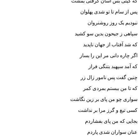
که گیتى بس آسان گرفتى بمشت‏
پس از سام تا تو شدى پهلوان
نبودیم یک روز روشن‏روان‏
سپاهى ز جیحون بدین سو کشید
که شد آفتاب از جهان ناپدید
اگر چاره دانى مر این را بساز
که آمد سپهبد بتنگى فراز
چنین گفت پس نامور زال زر
که تا من ببستم بمردى کمر
سوارى چو من پاى بر زین نگاشت
کسى تیغ و گرز مرا بر نداشت‏
بجایى که من پاى بفشاردم
عنان سواران شدى پاردم‏