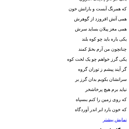
که همرنگ آبست و بارانش خون‏
همى آتش افروزد از گوهرش
همى مغز پیلان بساید سرش‏
یکى باره باید چو کوه بلند
چنانچون من آرم بخمّ کمند
یکى گرز خواهم چو یک لخت کوه
گر آیند پیشم ز توران گروه‏
سرانشان بکوبم بدان گرز بر
نیاید برم هیچ پرخاشخر
که روى زمین را کنم بى‏سپاه
که خون بارد ابر اندر آوردگاه‏
نمایش بیشتر