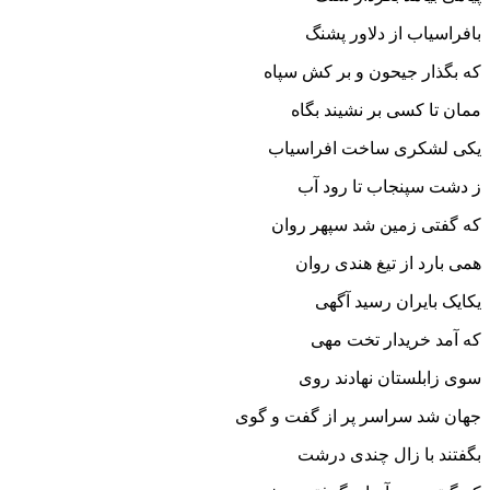
بافراسیاب از دلاور پشنگ‏
که بگذار جیحون و بر کش سپاه
ممان تا کسى بر نشیند بگاه‏
یکى لشکرى ساخت افراسیاب
ز دشت سپنجاب تا رود آب‏
که گفتى زمین شد سپهر روان
همى بارد از تیغ هندى روان‏
یکایک بایران رسید آگهى
که آمد خریدار تخت مهى‏
سوى زابلستان نهادند روى
جهان شد سراسر پر از گفت و گوى‏
بگفتند با زال چندى درشت