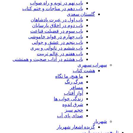
باب نهم در توبه و راه صواب
باب دهم در مناجات و ختم کتاب
گلستان سعدی
باب اول در عبرت پادشاهان
باب دوم در اخلاق پارسایان
باب سوم در فضیلت قناعت
باب چهارم در فواید خاموشى
باب پنجم در عشق و جوانى
باب ششم در ناتوانى و پیرى
باب هفتم در عالم تربیت
باب هشتم در آداب صحبت و همنشنى
سهراب سپهری
هشت کتاب
ما هیچ، ما نگاه
مرگ رنگ
مسافر
آواز آفتاب
زندگی خواب ها
شرق اندوه
حجم سبز
صدای پای آب
شهریار
گزیده اشعار شهریار
تاریخ سرزمین پارس