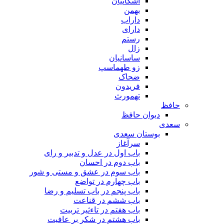
اشکانیان
بهمن
داراب
دارای
رستم
زال
ساسانیان
زو طهماسپ‏
ضحاک
فریدون
تهمورث
حافظ
دیوان حافظ
سعدی
بوستان سعدی
سرآغاز
باب اول در عدل و تدبیر و رای
باب دوم در احسان
باب سوم در عشق و مستی و شور
باب چهارم در تواضع
باب پنجم در باب تسلیم و رضا
باب ششم در قناعت
باب هفتم در تاءثیر تربیت
باب هشتم در شکر بر عافیت