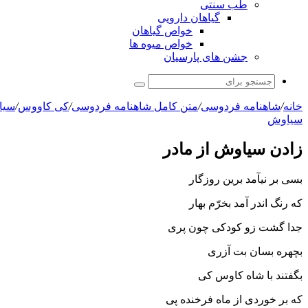
طب سنتی
گیاهان دارویی
خواص گیاهان
خواص میوه ها
جشن های پارسیان
جستجو
برای
خانه
/
شاهنامه فردوسی
/
متن کامل شاهنامه فردوسی
/
کی کاووس
/
سیا
سیاوش
زادن سیاوش از مادر
بسى بر نیآمد برین روزگار
که رنگ اندر آمد بخرّم بهار
جدا گشت زو کودکى چون پرى
بچهره بسان بت آزرى‏
بگفتند با شاه کاوس کى
که بر خوردى از ماه فرخنده پى‏