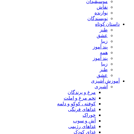
موسیقیدان
نقاش
نوازنده
نویسندگان
داستان کوتاه
طنز
عشق
زیبا
پند آموز
همه
پند آموز
زیبا
طنز
عشق
آموزش آشپزی
آشپزی
مرغ و پرندگان
تخم مرغ و املت
کوفته ، کوکو و دلمه
غذاهای فرنگی
خوراک
آش و سوپ
غذاهای رژیمی
غذای کودک