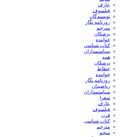
عارف
فیلسوف
نویسندگان
روزنامه نگار
مترجم
پزشکان
خواننده
کتاب شناسی
سیاستمداران
همه
پزشکان
خطاط
خواننده
روزنامه نگار
ریاضیدان
سیاستمداران
شعرا
عارف
فیلسوف
قرن
کتاب شناسی
مترجم
منجم