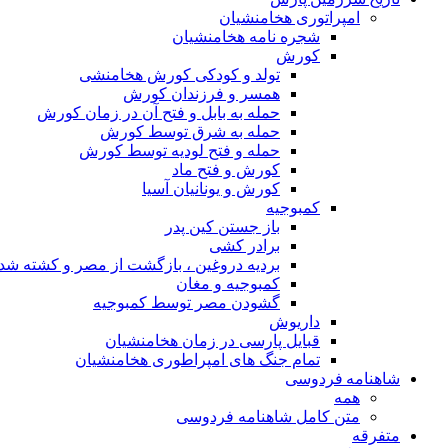
امپراتوری هخامنشیان
شجره نامه هخامنشیان
کورش
تولد و کودکی کورش هخامنشی
همسر و فرزندان کورش
حمله به بابل و فتح آن در زمان کورش
حمله به شرق توسط کورش
حمله و فتح لودیه توسط کورش
کورش و فتح ماد
کورش و یونانیان آسیا
کمبوجیه
باز جستن کین پدر
برادر کشی
بردیه دروغین ، بازگشت از مصر و کشته شد
کمبوجیه و مغان
گشودن مصر توسط کمبوجیه
داریوش
قبایل پارسی در زمان هخامنشیان
تمام جنگ های امپراطوری هخامنشیان
شاهنامه فردوسی
همه
متن کامل شاهنامه فردوسی
متفرقه