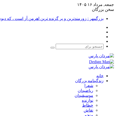
جمعه, مرداد ۱۶ ۱۴۰۵
سخن بزرگان
بزرگمهر : زورمندترین و پر گزنده ترین اهرمن آز است ، که دی
فیس
X
بوک
یوتیوب
اینستاگرام
جستجو
برای
خانه
زندگینامه بزرگان
شعرا
ریاضیدان
موسیقیدان
نوازنده
خطاط
نقاش
منجم