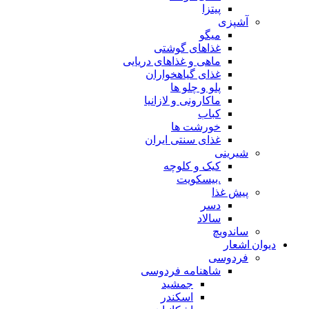
پیتزا
آشپزی
میگو
غذاهای گوشتی
ماهی و غذاهای دریایی
غذای گیاهخواران
پلو و چلو ها
ماکارونی و لازانیا
کباب
خورشت ها
غذای سنتی ایران
شیرینی
کیک و کلوچه
.بیسکویت
پیش غذا
دسر
سالاد
ساندویچ
دیوان اشعار
فردوسی
شاهنامه فردوسی
جمشید
اسکندر