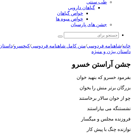
طب سنتی
گیاهان دارویی
خواص گیاهان
خواص میوه ها
جشن های پارسیان
جستجو
برای
خانه
/
شاهنامه فردوسی
/
متن کامل شاهنامه فردوسی
/
کیخسرو
/
داستان 
داستان بیژن و منیژه
جشن آراستن خسرو
بفرمود خسرو که بنهید خوان
بزرگان برتر منش را بخوان‏
چو از خوان سالار برخاستند
نشستنگه مى بیاراستند
فروزنده مجلس و میگسار
نوازنده چنگ با پیش کار