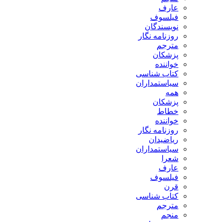
عارف
فیلسوف
نویسندگان
روزنامه نگار
مترجم
پزشکان
خواننده
کتاب شناسی
سیاستمداران
همه
پزشکان
خطاط
خواننده
روزنامه نگار
ریاضیدان
سیاستمداران
شعرا
عارف
فیلسوف
قرن
کتاب شناسی
مترجم
منجم