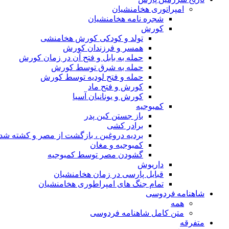
امپراتوری هخامنشیان
شجره نامه هخامنشیان
کورش
تولد و کودکی کورش هخامنشی
همسر و فرزندان کورش
حمله به بابل و فتح آن در زمان کورش
حمله به شرق توسط کورش
حمله و فتح لودیه توسط کورش
کورش و فتح ماد
کورش و یونانیان آسیا
کمبوجیه
باز جستن کین پدر
برادر کشی
بردیه دروغین ، بازگشت از مصر و کشته شد
کمبوجیه و مغان
گشودن مصر توسط کمبوجیه
داریوش
قبایل پارسی در زمان هخامنشیان
تمام جنگ های امپراطوری هخامنشیان
شاهنامه فردوسی
همه
متن کامل شاهنامه فردوسی
متفرقه