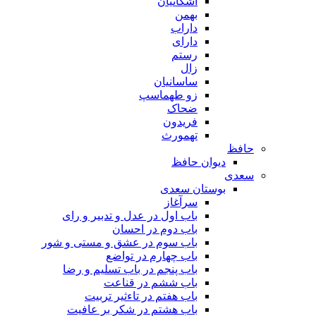
اشکانیان
بهمن
داراب
دارای
رستم
زال
ساسانیان
زو طهماسپ‏
ضحاک
فریدون
تهمورث
حافظ
دیوان حافظ
سعدی
بوستان سعدی
سرآغاز
باب اول در عدل و تدبیر و رای
باب دوم در احسان
باب سوم در عشق و مستی و شور
باب چهارم در تواضع
باب پنجم در باب تسلیم و رضا
باب ششم در قناعت
باب هفتم در تاءثیر تربیت
باب هشتم در شکر بر عافیت