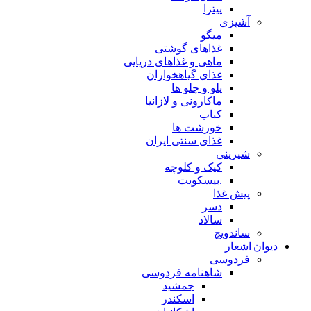
پیتزا
آشپزی
میگو
غذاهای گوشتی
ماهی و غذاهای دریایی
غذای گیاهخواران
پلو و چلو ها
ماکارونی و لازانیا
کباب
خورشت ها
غذای سنتی ایران
شیرینی
کیک و کلوچه
.بیسکویت
پیش غذا
دسر
سالاد
ساندویچ
دیوان اشعار
فردوسی
شاهنامه فردوسی
جمشید
اسکندر