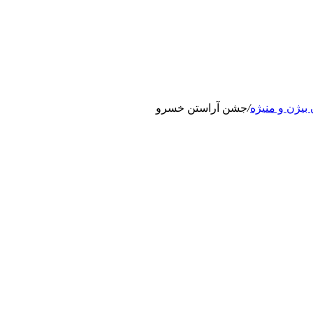
بیژن و منیژه
/
جشن آراستن خسرو