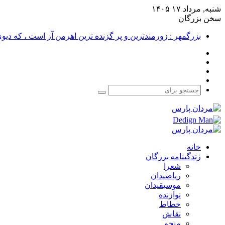
شنبه, مرداد ۱۷ ۱۴۰۵
سخن بزرگان
بزرگمهر : زورمندترین و پر گزنده ترین اهرمن آز است ، که دی
فیس
X
بوک
یوتیوب
اینستاگرام
جستجو
برای
خانه
زندگینامه بزرگان
شعرا
ریاضیدان
موسیقیدان
نوازنده
خطاط
نقاش
منجم