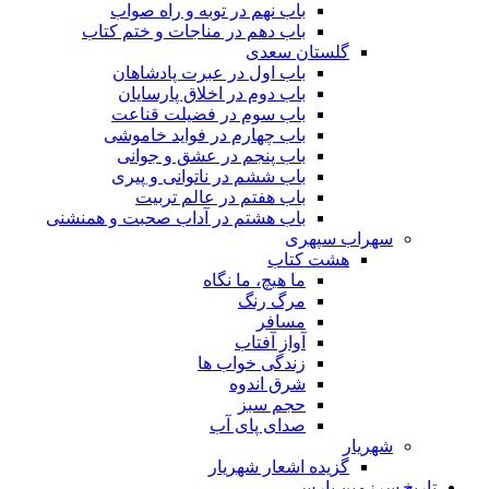
باب نهم در توبه و راه صواب
باب دهم در مناجات و ختم کتاب
گلستان سعدی
باب اول در عبرت پادشاهان
باب دوم در اخلاق پارسایان
باب سوم در فضیلت قناعت
باب چهارم در فواید خاموشى
باب پنجم در عشق و جوانى
باب ششم در ناتوانى و پیرى
باب هفتم در عالم تربیت
باب هشتم در آداب صحبت و همنشنى
سهراب سپهری
هشت کتاب
ما هیچ، ما نگاه
مرگ رنگ
مسافر
آواز آفتاب
زندگی خواب ها
شرق اندوه
حجم سبز
صدای پای آب
شهریار
گزیده اشعار شهریار
تاریخ سرزمین پارس