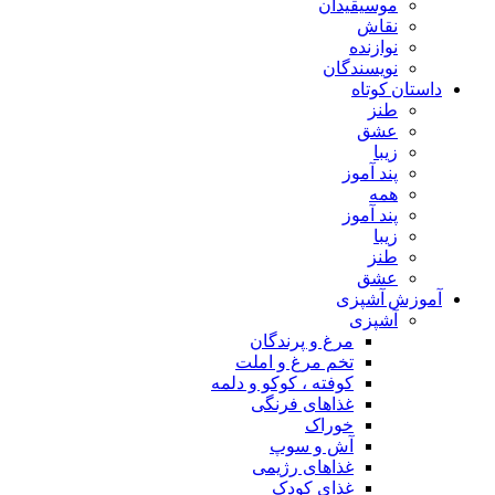
موسیقیدان
نقاش
نوازنده
نویسندگان
داستان کوتاه
طنز
عشق
زیبا
پند آموز
همه
پند آموز
زیبا
طنز
عشق
آموزش آشپزی
آشپزی
مرغ و پرندگان
تخم مرغ و املت
کوفته ، کوکو و دلمه
غذاهای فرنگی
خوراک
آش و سوپ
غذاهای رژیمی
غذای کودک