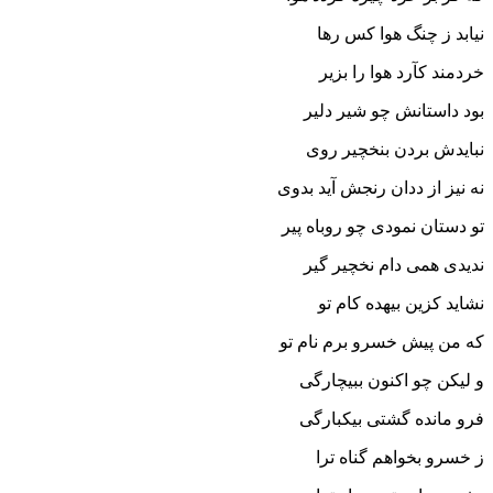
نیابد ز چنگ هوا کس رها
خردمند کآرد هوا را بزیر
بود داستانش چو شیر دلیر
نبایدش بردن بنخچیر روى
نه نیز از ددان رنجش آید بدوى‏
تو دستان نمودى چو روباه پیر
ندیدى همى دام نخچیر گیر
نشاید کزین بیهده کام تو
که من پیش خسرو برم نام تو
و لیکن چو اکنون ببیچارگى
فرو مانده گشتى بیکبارگى‏
ز خسرو بخواهم گناه ترا