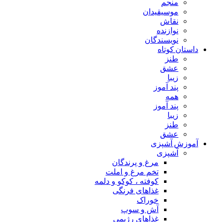
منجم
موسیقیدان
نقاش
نوازنده
نویسندگان
داستان کوتاه
طنز
عشق
زیبا
پند آموز
همه
پند آموز
زیبا
طنز
عشق
آموزش آشپزی
آشپزی
مرغ و پرندگان
تخم مرغ و املت
کوفته ، کوکو و دلمه
غذاهای فرنگی
خوراک
آش و سوپ
غذاهای رژیمی