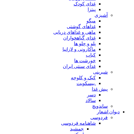
غذای کودک
پیتزا
آشپزی
میگو
غذاهای گوشتی
ماهی و غذاهای دریایی
غذای گیاهخواران
پلو و چلو ها
ماکارونی و لازانیا
کباب
خورشت ها
غذای سنتی ایران
شیرینی
کیک و کلوچه
.بیسکویت
پیش غذا
دسر
سالاد
ساندویچ
دیوان اشعار
فردوسی
شاهنامه فردوسی
جمشید