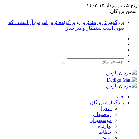
پنج شنبه, مرداد ۱۵ ۱۴۰۵
سخن بزرگان
بزرگمهر : زورمندترین و پر گزنده ترین اهرمن آز است ، که
دیوی است ستمکار و دیر ساز
فیس
X
بوک
یوتیوب
اینستاگرام
جستجو
برای
خانه
زندگینامه بزرگان
شعرا
ریاضیدان
موسیقیدان
نوازنده
خطاط
نقاش