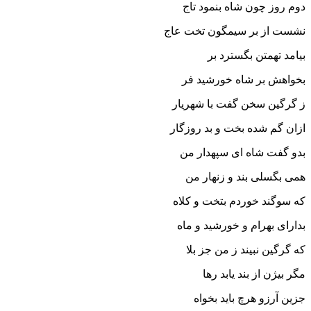
دوم روز چون شاه بنمود تاج
نشست از بر سیمگون تخت عاج‏
بیامد تهمتن بگسترد بر
بخواهش بر شاه خورشید فر
ز گرگین سخن گفت با شهریار
ازان گم شده بخت و بد روزگار
بدو گفت شاه اى سپهدار من
همى بگسلى بند و زنهار من‏
که سوگند خوردم بتخت و کلاه
بداراى بهرام و خورشید و ماه‏
که گرگین نبیند ز من جز بلا
مگر بیژن از بند یابد رها
جزین آرزو هرچ باید بخواه