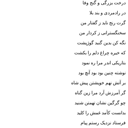
درخت بزرگى و گنج وفا
در رادمردى و بند بلا
گرت رنج ناید ز گفتار من
سخن‏گسترانى ز کردار من‏
نگه کن بدین گنبد گوژپشت
که خیره چراغ دلم را بکشت‏
بتاریکى اندر مرا ره نمود
نوشته چنین بود بود آنچ بود
بر آتش نهم خویشتن پیش شاه
گر آمرزش آرد مرا زین گناه‏
چو گرگین نشان تهمتن شنید
بدانست کآمد غمش را کلید
فرستاد نزدیک رستم پیام