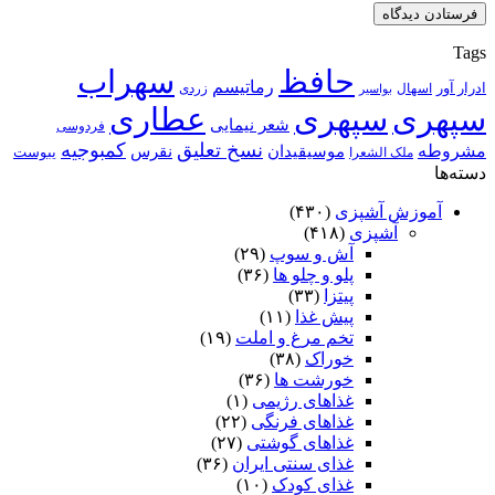
Tags
حافظ
سهراب
رماتیسم
ادرار آور
اسهال
زردی
بواسیر
سپهری
سپهری
عطاری
شعر نیمایی
فردوسی
نسخ تعلیق
کمبوجیه
مشروطه
موسیقیدان
نقرس
یبوست
ملک الشعرا
دسته‌ها
آموزش آشپزی
(۴۳۰)
آشپزی
(۴۱۸)
آش و سوپ
(۲۹)
پلو و چلو ها
(۳۶)
پیتزا
(۳۳)
پیش غذا
(۱۱)
تخم مرغ و املت
(۱۹)
خوراک
(۳۸)
خورشت ها
(۳۶)
غذاهای رژیمی
(۱)
غذاهای فرنگی
(۲۲)
غذاهای گوشتی
(۲۷)
غذای سنتی ایران
(۳۶)
غذای کودک
(۱۰)