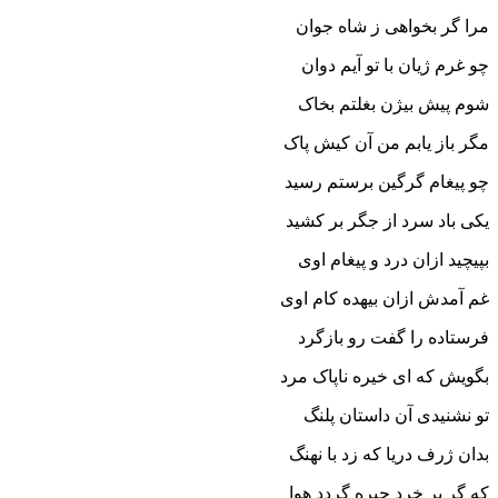
مرا گر بخواهى ز شاه جوان
چو غرم ژیان با تو آیم دوان‏
شوم پیش بیژن بغلتم بخاک
مگر باز یابم من آن کیش پاک‏
چو پیغام گرگین برستم رسید
یکى باد سرد از جگر بر کشید
بپیچید ازان درد و پیغام اوى
غم آمدش ازان بیهده کام اوى‏
فرستاده را گفت رو بازگرد
بگویش که اى خیره ناپاک مرد
تو نشنیدى آن داستان پلنگ
بدان ژرف دریا که زد با نهنگ‏
که گر بر خرد چیره گردد هوا