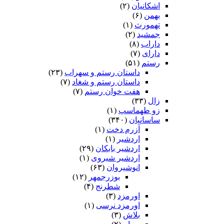
اشکانیان
(۲)
بهمن
(۶)
تهمورث
(۱)
جمشید
(۲)
داراب
(۸)
دارای
(۷)
رستم
(۵۱)
داستان رستم و سهراب
(۲۳)
داستان رستم و شغاد
(۷)
هفت خوان رستم‏
(۷)
زال
(۳۳)
زو طهماسپ‏
(۱)
ساسانیان
(۳۴۰)
آزرم دخت
(۱)
اردشیر
(۱)
اردشیر بابکان
(۲۹)
اردشیر شیروی
(۱)
انوشیروان
(۶۳)
بوزرجمهر
(۱۲)
شطرنج
(۴)
اورمزد
(۳)
اورمزد نرسى‏
(۱)
بلاش
(۳)