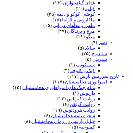
غذای گیاهخواران
(۱۴)
کباب
(۲۰)
کوفته ، کوکو و دلمه
(۴۵)
ماکارونی و لازانیا
(۱۵)
ماهی و غذاهای دریایی
(۱۵)
مرغ و پرندگان
(۴۷)
میگو
(۱۱)
دسر
(۹)
سالاد
(۵)
ساندویچ
(۲۵)
شیرینی
(۵)
.بیسکویت
(۱)
کیک و کلوچه
(۴)
تاریخ سرزمین پارس
(۱۱۷)
امپراتوری هخامنشیان
(۱۱۷)
تمام جنگ های امپراطوری هخامنشیان
(۱۵)
داریوش
(۱)
روایت کتزیاس
(۱۳)
روایت گزنفن
(۶)
روایت هرودتوس
(۱۹)
شجره نامه هخامنشیان
(۶)
قبایل پارسی در زمان هخامنشیان
(۸)
کمبوجیه
(۱۵)
باز جستن کین پدر
(۱)