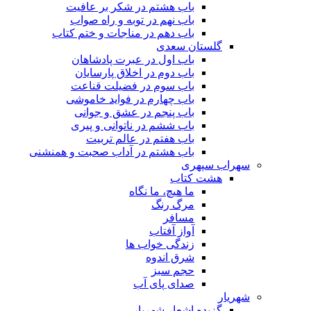
باب هشتم در شکر بر عافیت
باب نهم در توبه و راه صواب
باب دهم در مناجات و ختم کتاب
گلستان سعدی
باب اول در عبرت پادشاهان
باب دوم در اخلاق پارسایان
باب سوم در فضیلت قناعت
باب چهارم در فواید خاموشى
باب پنجم در عشق و جوانى
باب ششم در ناتوانى و پیرى
باب هفتم در عالم تربیت
باب هشتم در آداب صحبت و همنشنى
سهراب سپهری
هشت کتاب
ما هیچ، ما نگاه
مرگ رنگ
مسافر
آواز آفتاب
زندگی خواب ها
شرق اندوه
حجم سبز
صدای پای آب
شهریار
گزیده اشعار شهریار