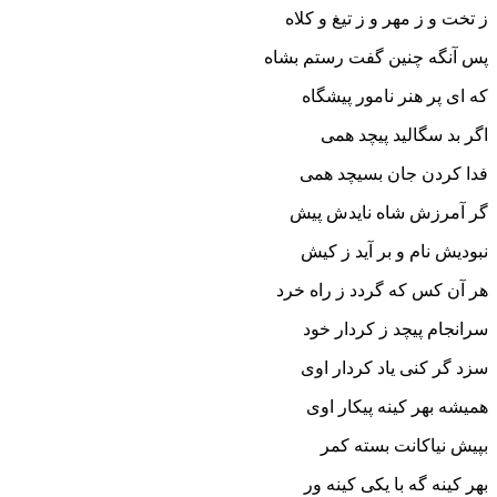
ز تخت و ز مهر و ز تیغ و کلاه‏
پس آنگه چنین گفت رستم بشاه
که اى پر هنر نامور پیشگاه‏
اگر بد سگالید پیچد همى
فدا کردن جان بسیچد همى‏
گر آمرزش شاه نایدش پیش
نبودیش نام و بر آید ز کیش‏
هر آن کس که گردد ز راه خرد
سرانجام پیچد ز کردار خود
سزد گر کنى یاد کردار اوى
همیشه بهر کینه پیکار اوى‏
بپیش نیاکانت بسته کمر
بهر کینه گه با یکى کینه ور