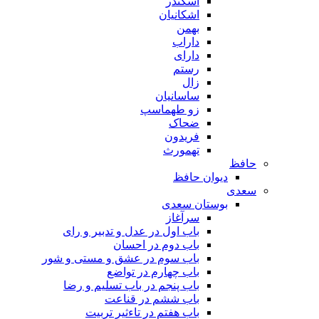
اسکندر
اشکانیان
بهمن
داراب
دارای
رستم
زال
ساسانیان
زو طهماسپ‏
ضحاک
فریدون
تهمورث
حافظ
دیوان حافظ
سعدی
بوستان سعدی
سرآغاز
باب اول در عدل و تدبیر و رای
باب دوم در احسان
باب سوم در عشق و مستی و شور
باب چهارم در تواضع
باب پنجم در باب تسلیم و رضا
باب ششم در قناعت
باب هفتم در تاءثیر تربیت