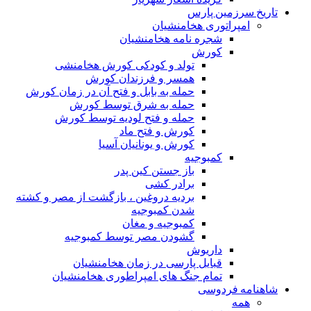
تاریخ سرزمین پارس
امپراتوری هخامنشیان
شجره نامه هخامنشیان
کورش
تولد و کودکی کورش هخامنشی
همسر و فرزندان کورش
حمله به بابل و فتح آن در زمان کورش
حمله به شرق توسط کورش
حمله و فتح لودیه توسط کورش
کورش و فتح ماد
کورش و یونانیان آسیا
کمبوجیه
باز جستن کین پدر
برادر کشی
بردیه دروغین ، بازگشت از مصر و کشته
شدن کمبوجیه
کمبوجیه و مغان
گشودن مصر توسط کمبوجیه
داریوش
قبایل پارسی در زمان هخامنشیان
تمام جنگ های امپراطوری هخامنشیان
شاهنامه فردوسی
همه