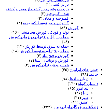
برادر کشی
(۱)
بردیه دروغین ، بازگشت از مصر و کشته
شدن کمبوجیه
(۲)
کمبوجیه و مغان
(۲)
گشودن مصر توسط کمبوجیه
(۸)
کورش
(۸۹)
تولد و کودکی کورش هخامنشی
(۱۶)
حمله به بابل و فتح آن در زمان کورش
(۱۸)
حمله به شرق توسط کورش
(۱۴)
حمله و فتح لودیه توسط کورش
(۱۸)
کورش و فتح ماد
(۴)
کورش و یونانیان آسیا
(۷)
همسر و فرزندان کورش
(۴)
جشن های ایرانیان
(۴۵)
حافظ
(۹۸)
دیوان حافظ
(۹۸)
داستان کوتاه
(۱۳۰)
پند آموز
(۶۵)
زیبا
(۳۷)
طنز
(۳۱)
عشق
(۱۱)
زندگینامه بزرگان ایران زمین
(۴۳۳)