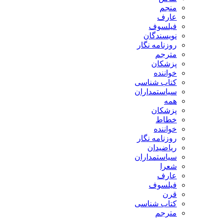
منجم
عارف
فیلسوف
نویسندگان
روزنامه نگار
مترجم
پزشکان
خواننده
کتاب شناسی
سیاستمداران
همه
پزشکان
خطاط
خواننده
روزنامه نگار
ریاضیدان
سیاستمداران
شعرا
عارف
فیلسوف
قرن
کتاب شناسی
مترجم