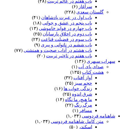
باب هفتم در عالم تربیت
(۲۸)
سرآغاز
(۶)
گلستان سعدی
(۲۲۸)
باب اول در عبرت پادشاهان
(۴۱)
باب پنجم در عشق و جوانى
(۱۸)
باب چهارم در فواید خاموشى
(۱۳)
باب دوم در اخلاق پارسایان
(۲۵)
باب سوم در فضیلت قناعت
(۲۴)
باب ششم در ناتوانى و پیرى
(۹)
باب هشتم در آداب صحبت و همنشنى
(۷۷)
باب هفتم در تاءثیر تربیت
(۲۰)
سهراب سپهری
(۱۳۶)
صدای پای آب
(۱)
هشت کتاب
(۱۳۵)
آواز آفتاب
(۳۲)
حجم سبز
(۲۵)
زندگی خواب ها
(۱۶)
شرق اندوه
(۲۵)
ما هیچ، ما نگاه
(۱۴)
مرگ رنگ
(۲۲)
مسافر
(۱)
شاهنامه فردوسی
(۱,۰۳۴)
متن کامل شاهنامه فردوسی
(۱,۰۳۴)
اسکندر
(۵۰)