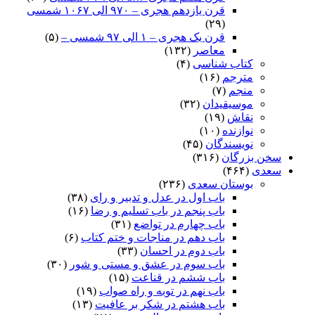
قرن یازدهم هجری – ۹۷۰ الی ۱۰۶۷ شمسی
(۲۹)
قرن یک هجری – ۱ الی ۹۷ شمسی –
(۵)
معاصر
(۱۳۲)
کتاب شناسی
(۴)
مترجم
(۱۶)
منجم
(۷)
موسیقیدان
(۳۲)
نقاش
(۱۹)
نوازنده
(۱۰)
نویسندگان
(۴۵)
سخن بزرگان
(۳۱۶)
سعدی
(۴۶۴)
بوستان سعدی
(۲۳۶)
باب اول در عدل و تدبیر و رای
(۳۸)
باب پنجم در باب تسلیم و رضا
(۱۶)
باب چهارم در تواضع
(۳۱)
باب دهم در مناجات و ختم کتاب
(۶)
باب دوم در احسان
(۳۳)
باب سوم در عشق و مستی و شور
(۳۰)
باب ششم در قناعت
(۱۵)
باب نهم در توبه و راه صواب
(۱۹)
باب هشتم در شکر بر عافیت
(۱۳)