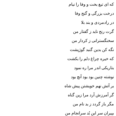
که اى تیغ بخت و وفا را نیام‏
درخت بزرگى و گنج وفا
در رادمردى و بند بلا
گرت رنج ناید ز گفتار من
سخن‏گسترانى ز کردار من‏
نگه کن بدین گنبد گوژپشت
که خیره چراغ دلم را بکشت‏
بتاریکى اندر مرا ره نمود
نوشته چنین بود بود آنچ بود
بر آتش نهم خویشتن پیش شاه
گر آمرزش آرد مرا زین گناه‏
مگر باز گردد ز بد نام من
بپیران سر این بُد سرانجام من‏