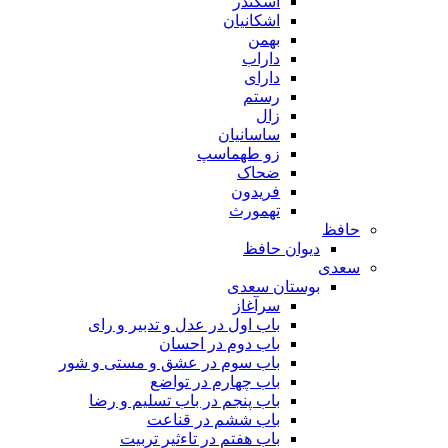
اسکندر
اشکانیان
بهمن
داراب
دارای
رستم
زال
ساسانیان
زو طهماسپ‏
ضحاک
فریدون
تهمورث
حافظ
دیوان حافظ
سعدی
بوستان سعدی
سرآغاز
باب اول در عدل و تدبیر و رای
باب دوم در احسان
باب سوم در عشق و مستی و شور
باب چهارم در تواضع
باب پنجم در باب تسلیم و رضا
باب ششم در قناعت
باب هفتم در تاءثیر تربیت