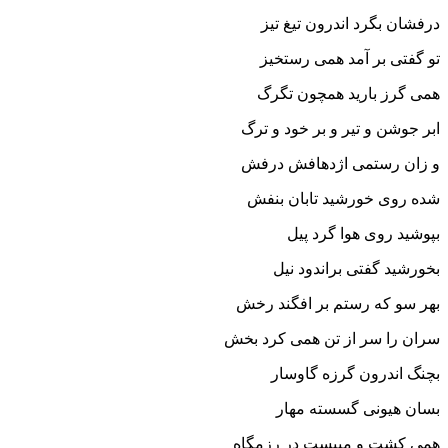
درفشان بگرد اندرون تیغ تیز
تو گفتى بر آمد همى رستخیز
همى گرز بارید همچون تگرگ
ابر جوشن و تیر و بر خود و ترگ‏
و زان رستمى اژدهافش درفش
شده روى خورشید تابان بنفش‏
بپوشید روى هوا گرد پیل
بخورشید گفتى براندود نیل‏
بهر سو که رستم بر افگند رخش
سران را سر از تن همى کرد بخش‏
بچنگ اندرون گرزه گاوسار
بسان هیونى گسسته مهار
همى کشت و مى‏بست در رزمگاه