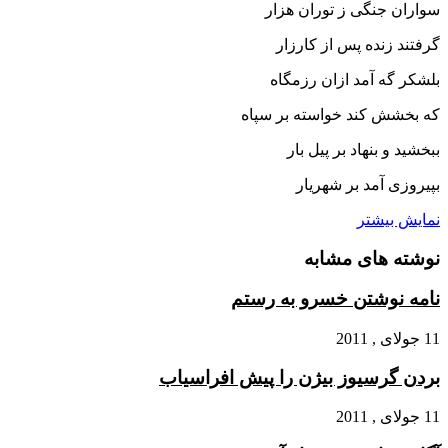
سواران جنگى ز توران هزار
گرفتند زنده پس از کارزار
بلشکر گه آمد ازان رزمگاه
که بخشش کند خواسته بر سپاه‏
ببخشید و بنهاد بر پیل بار
بپیروزى آمد بر شهریار
نمایش بیشتر
نوشته های مشابه
نامه نوشتن خسرو به رستم
11 جولای , 2011
بردن گرسیوز بیژن را پیش افراسیاب
11 جولای , 2011