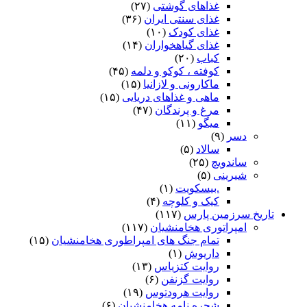
غذاهای گوشتی
(۲۷)
غذای سنتی ایران
(۳۶)
غذای کودک
(۱۰)
غذای گیاهخواران
(۱۴)
کباب
(۲۰)
کوفته ، کوکو و دلمه
(۴۵)
ماکارونی و لازانیا
(۱۵)
ماهی و غذاهای دریایی
(۱۵)
مرغ و پرندگان
(۴۷)
میگو
(۱۱)
دسر
(۹)
سالاد
(۵)
ساندویچ
(۲۵)
شیرینی
(۵)
.بیسکویت
(۱)
کیک و کلوچه
(۴)
تاریخ سرزمین پارس
(۱۱۷)
امپراتوری هخامنشیان
(۱۱۷)
تمام جنگ های امپراطوری هخامنشیان
(۱۵)
داریوش
(۱)
روایت کتزیاس
(۱۳)
روایت گزنفن
(۶)
روایت هرودتوس
(۱۹)
شجره نامه هخامنشیان
(۶)