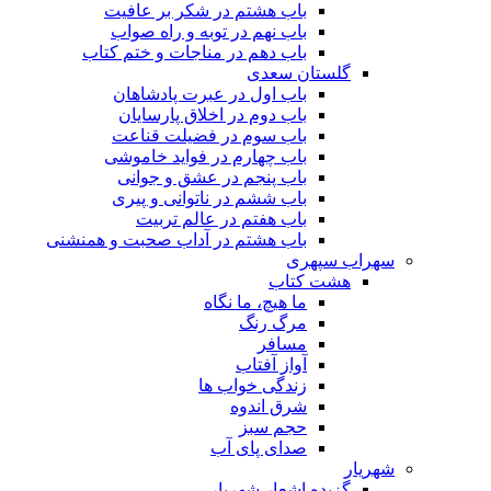
باب هشتم در شکر بر عافیت
باب نهم در توبه و راه صواب
باب دهم در مناجات و ختم کتاب
گلستان سعدی
باب اول در عبرت پادشاهان
باب دوم در اخلاق پارسایان
باب سوم در فضیلت قناعت
باب چهارم در فواید خاموشى
باب پنجم در عشق و جوانى
باب ششم در ناتوانى و پیرى
باب هفتم در عالم تربیت
باب هشتم در آداب صحبت و همنشنى
سهراب سپهری
هشت کتاب
ما هیچ، ما نگاه
مرگ رنگ
مسافر
آواز آفتاب
زندگی خواب ها
شرق اندوه
حجم سبز
صدای پای آب
شهریار
گزیده اشعار شهریار