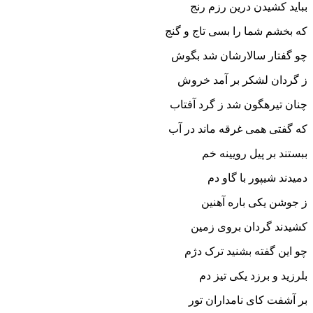
بباید کشیدن درین رزم رنج
که بخشم شما را بسى تاج و گنج‏
چو گفتار سالارشان شد بگوش
ز گردان لشکر بر آمد خروش‏
چنان تیره‏گون شد ز گرد آفتاب
که گفتى همى غرقه ماند در آب‏
ببستند بر پیل رویینه خم
دمیدند شیپور با گاو دم‏
ز جوشن یکى باره آهنین
کشیدند گردان بروى زمین‏
چو این گفته بشنید ترک دژم
بلرزید و برزد یکى تیز دم‏
بر آشفت کاى نامداران تور