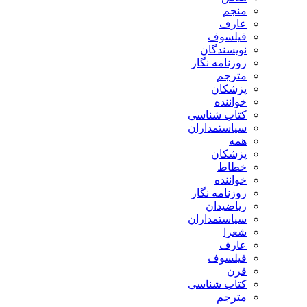
منجم
عارف
فیلسوف
نویسندگان
روزنامه نگار
مترجم
پزشکان
خواننده
کتاب شناسی
سیاستمداران
همه
پزشکان
خطاط
خواننده
روزنامه نگار
ریاضیدان
سیاستمداران
شعرا
عارف
فیلسوف
قرن
کتاب شناسی
مترجم