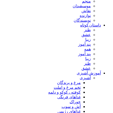
منجم
موسیقیدان
نقاش
نوازنده
نویسندگان
داستان کوتاه
طنز
عشق
زیبا
پند آموز
همه
پند آموز
زیبا
طنز
عشق
آموزش آشپزی
آشپزی
مرغ و پرندگان
تخم مرغ و املت
کوفته ، کوکو و دلمه
غذاهای فرنگی
خوراک
آش و سوپ
غذاهای رژیمی