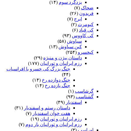
یزدگرد سوم
(۱۴)
ضحاک
(۷)
فریدون
(۲۶)
ایرج
(۷)
کیومرث
(۲)
کی قباد
(۶)
کی کاووس
(۹۳)
سیاوش
(۵۸)
کین سیاوش
(۱۳)
کیخسرو
(۲۵۴)
داستان بیژن و منیژه
(۲۹)
رزم ایرانیان و تورانیان
(۱۷۷)
جنگ بزرگ کی خسرو با افراسیاب
(۴۴)
جنگ دوازده رخ
(۱۴)
جنگ یازده رخ
(۱۴)
گرشاسپ
(۱)
گشتاسب
(۹۳)
اسفندیار
(۴۹)
داستان رستم و اسفندیار
(۳۱)
هفت خوان اسفندیار
(۷)
رزم ایرانیان و تورانیان
(۱۹)
رزم ایرانیان و تورانیان بار دوم
(۷)
لهراسب
(۳)