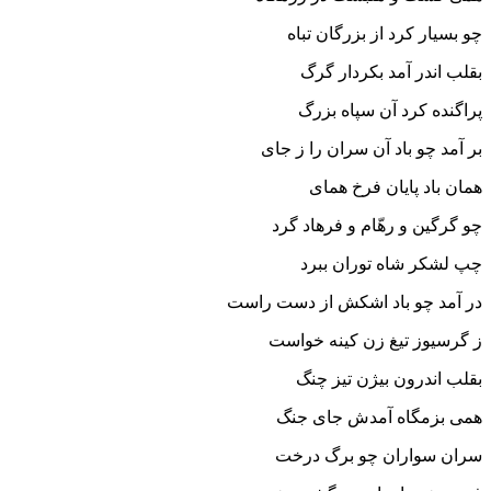
چو بسیار کرد از بزرگان تباه‏
بقلب اندر آمد بکردار گرگ
پراگنده کرد آن سپاه بزرگ‏
بر آمد چو باد آن سران را ز جاى
همان باد پایان فرخ هماى‏
چو گرگین و رهّام و فرهاد گرد
چپ لشکر شاه توران ببرد
در آمد چو باد اشکش از دست راست
ز گرسیوز تیغ زن کینه خواست‏
بقلب اندرون بیژن تیز چنگ
همى بزمگاه آمدش جاى جنگ‏
سران سواران چو برگ درخت