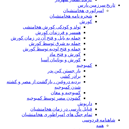
تاریخ سرزمین پارس
امپراتوری هخامنشیان
شجره نامه هخامنشیان
کورش
تولد و کودکی کورش هخامنشی
همسر و فرزندان کورش
حمله به بابل و فتح آن در زمان کورش
حمله به شرق توسط کورش
حمله و فتح لودیه توسط کورش
کورش و فتح ماد
کورش و یونانیان آسیا
کمبوجیه
باز جستن کین پدر
برادر کشی
بردیه دروغین ، بازگشت از مصر و کشته
شدن کمبوجیه
کمبوجیه و مغان
گشودن مصر توسط کمبوجیه
داریوش
قبایل پارسی در زمان هخامنشیان
تمام جنگ های امپراطوری هخامنشیان
شاهنامه فردوسی
همه