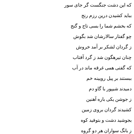
که این دشت جنگست گر جاى سور
بباید کشیدن درین رزم رنج
که بخشم شما را بسى تاج و گنج‏
چو گفتار سالارشان شد بگوش
ز گردان لشکر بر آمد خروش‏
چنان تیره‏گون شد ز گرد آفتاب
که گفتى همى غرقه ماند در آب‏
ببستند بر پیل رویینه خم
دمیدند شیپور با گاو دم‏
ز جوشن یکى باره آهنین
کشیدند گردان بروى زمین‏
بجوشید دشت و بتوفید کوه
ز بانگ سواران هر دو گروه‏