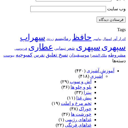
وب‌ سایت
Tags
حافظ
سهراب
رماتیسم
ادرار آور
اسهال
زردی
بواسیر
سپهری
سپهری
عطاری
شعر نیمایی
فردوسی
نسخ تعلیق
کمبوجیه
مشروطه
موسیقیدان
نقرس
یبوست
ملک الشعرا
دسته‌ها
آموزش آشپزی
(۴۳۰)
آشپزی
(۴۱۸)
آش و سوپ
(۲۹)
پلو و چلو ها
(۳۶)
پیتزا
(۳۳)
پیش غذا
(۱۱)
تخم مرغ و املت
(۱۹)
خوراک
(۳۸)
خورشت ها
(۳۶)
غذاهای رژیمی
(۱)
غذاهای فرنگی
(۲۲)