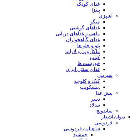
غذای کودک
پیتزا
آشپزی
میگو
غذاهای گوشتی
ماهی و غذاهای دریایی
غذای گیاهخواران
پلو و چلو ها
ماکارونی و لازانیا
کباب
خورشت ها
غذای سنتی ایران
شیرینی
کیک و کلوچه
.بیسکویت
پیش غذا
دسر
سالاد
ساندویچ
دیوان اشعار
فردوسی
شاهنامه فردوسی
جمشید