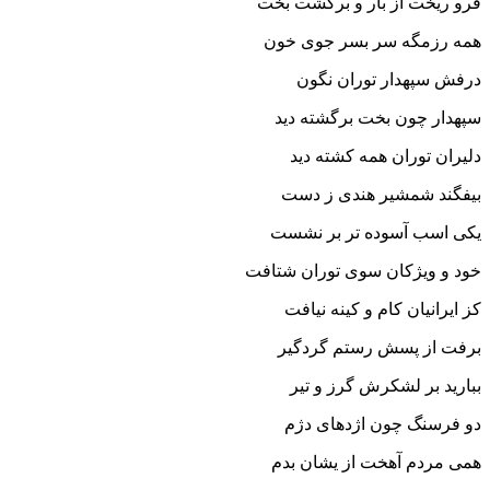
فرو ریخت از بار و برگشت بخت‏
همه رزمگه سر بسر جوى خون
درفش سپهدار توران نگون‏
سپهدار چون بخت برگشته دید
دلیران توران همه کشته دید
بیفگند شمشیر هندى ز دست
یکى اسب آسوده تر بر نشست‏
خود و ویژکان سوى توران شتافت
کز ایرانیان کام و کینه نیافت‏
برفت از پسش رستم گردگیر
ببارید بر لشکرش گرز و تیر
دو فرسنگ چون اژدهاى دژم
همى مردم آهخت از یشان بدم‏