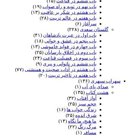
باب ششم در قناعت
(۱۵)
باب نهم در توبه و راه صواب
(۱۹)
باب هشتم در شکر بر عافیت
(۱۳)
باب هفتم در عالم تربیت
(۲۸)
سرآغاز
(۶)
گلستان سعدی
(۲۲۸)
باب اول در عبرت پادشاهان
(۴۱)
باب پنجم در عشق و جوانى
(۱۸)
باب چهارم در فواید خاموشى
(۱۳)
باب دوم در اخلاق پارسایان
(۲۵)
باب سوم در فضیلت قناعت
(۲۴)
باب ششم در ناتوانى و پیرى
(۹)
باب هشتم در آداب صحبت و همنشنى
(۷۷)
باب هفتم در تاءثیر تربیت
(۲۰)
سهراب سپهری
(۱۳۶)
صدای پای آب
(۱)
هشت کتاب
(۱۳۵)
آواز آفتاب
(۳۲)
حجم سبز
(۲۵)
زندگی خواب ها
(۱۶)
شرق اندوه
(۲۵)
ما هیچ، ما نگاه
(۱۴)
مرگ رنگ
(۲۲)
مسافر
(۱)