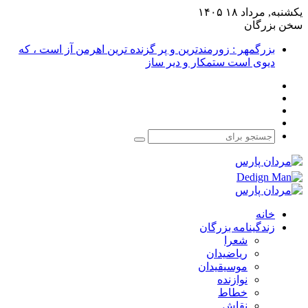
یکشنبه, مرداد ۱۸ ۱۴۰۵
سخن بزرگان
بزرگمهر : زورمندترین و پر گزنده ترین اهرمن آز است ، که
دیوی است ستمکار و دیر ساز
فیس
X
بوک
یوتیوب
اینستاگرام
جستجو
برای
خانه
زندگینامه بزرگان
شعرا
ریاضیدان
موسیقیدان
نوازنده
خطاط
نقاش