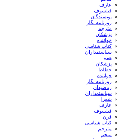
عارف
فیلسوف
نویسندگان
روزنامه نگار
مترجم
پزشکان
خواننده
کتاب شناسی
سیاستمداران
همه
پزشکان
خطاط
خواننده
روزنامه نگار
ریاضیدان
سیاستمداران
شعرا
عارف
فیلسوف
قرن
کتاب شناسی
مترجم
منجم