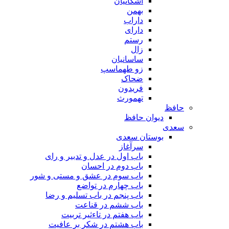
اشکانیان
بهمن
داراب
دارای
رستم
زال
ساسانیان
زو طهماسپ‏
ضحاک
فریدون
تهمورث
حافظ
دیوان حافظ
سعدی
بوستان سعدی
سرآغاز
باب اول در عدل و تدبیر و رای
باب دوم در احسان
باب سوم در عشق و مستی و شور
باب چهارم در تواضع
باب پنجم در باب تسلیم و رضا
باب ششم در قناعت
باب هفتم در تاءثیر تربیت
باب هشتم در شکر بر عافیت