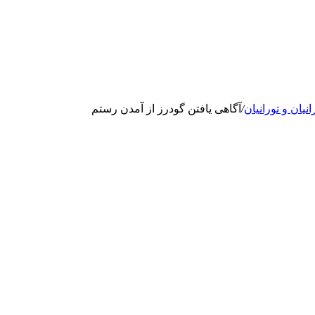
انيان و تورانيان
/
آگاهى یافتن گودرز از آمدن رستم