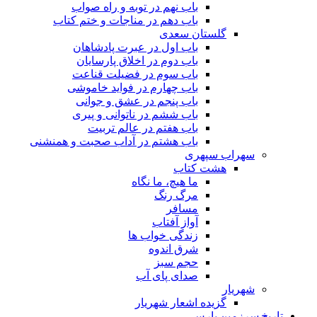
باب نهم در توبه و راه صواب
باب دهم در مناجات و ختم کتاب
گلستان سعدی
باب اول در عبرت پادشاهان
باب دوم در اخلاق پارسایان
باب سوم در فضیلت قناعت
باب چهارم در فواید خاموشى
باب پنجم در عشق و جوانى
باب ششم در ناتوانى و پیرى
باب هفتم در عالم تربیت
باب هشتم در آداب صحبت و همنشنى
سهراب سپهری
هشت کتاب
ما هیچ، ما نگاه
مرگ رنگ
مسافر
آواز آفتاب
زندگی خواب ها
شرق اندوه
حجم سبز
صدای پای آب
شهریار
گزیده اشعار شهریار
تاریخ سرزمین پارس