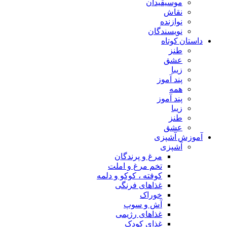
موسیقیدان
نقاش
نوازنده
نویسندگان
داستان کوتاه
طنز
عشق
زیبا
پند آموز
همه
پند آموز
زیبا
طنز
عشق
آموزش آشپزی
آشپزی
مرغ و پرندگان
تخم مرغ و املت
کوفته ، کوکو و دلمه
غذاهای فرنگی
خوراک
آش و سوپ
غذاهای رژیمی
غذای کودک