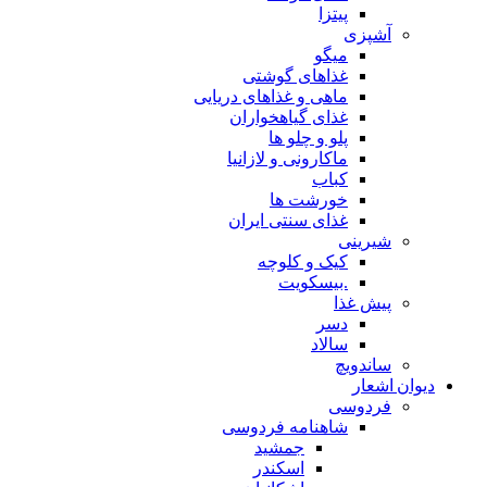
پیتزا
آشپزی
میگو
غذاهای گوشتی
ماهی و غذاهای دریایی
غذای گیاهخواران
پلو و چلو ها
ماکارونی و لازانیا
کباب
خورشت ها
غذای سنتی ایران
شیرینی
کیک و کلوچه
.بیسکویت
پیش غذا
دسر
سالاد
ساندویچ
دیوان اشعار
فردوسی
شاهنامه فردوسی
جمشید
اسکندر