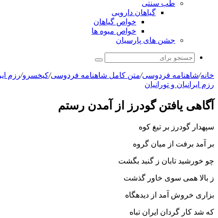
طب سنتی
گیاهان دارویی
خواص گیاهان
خواص میوه ها
جشن های پارسیان
جستجو
برای
خانه
/
شاهنامه فردوسی
/
متن کامل شاهنامه فردوسی
/
کیخسرو
/
رزم اير
رزم ايرانيان و تورانيان
آگاهى یافتن گودرز از آمدن رستم
سپهدار گودرز بر تیغ کوه
بر آمد برفت از میان گروه‏
چو خورشید تابان ز گنبد بگشت
ز بالا همى سوى خاور گذشت‏
بزارى خروش آمد از دیده‏گاه
که شد کار گردان ایران تباه‏