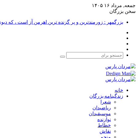
جمعه, مرداد ۱۶ ۱۴۰۵
سخن بزرگان
بزرگمهر : زورمندترین و پر گزنده ترین اهرمن آز است ، که دی
فیس
X
بوک
یوتیوب
اینستاگرام
جستجو
برای
خانه
زندگینامه بزرگان
شعرا
ریاضیدان
موسیقیدان
نوازنده
خطاط
نقاش
منجم