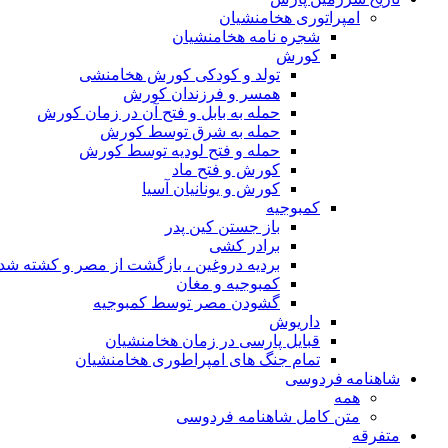
امپراتوری هخامنشیان
شجره نامه هخامنشیان
کورش
تولد و کودکی کورش هخامنشی
همسر و فرزندان کورش
حمله به بابل و فتح آن در زمان کورش
حمله به شرق توسط کورش
حمله و فتح لودیه توسط کورش
کورش و فتح ماد
کورش و یونانیان آسیا
کمبوجیه
باز جستن کین پدر
برادر کشی
بردیه دروغین ، بازگشت از مصر و کشته شد
کمبوجیه و مغان
گشودن مصر توسط کمبوجیه
داریوش
قبایل پارسی در زمان هخامنشیان
تمام جنگ های امپراطوری هخامنشیان
شاهنامه فردوسی
همه
متن کامل شاهنامه فردوسی
متفرقه