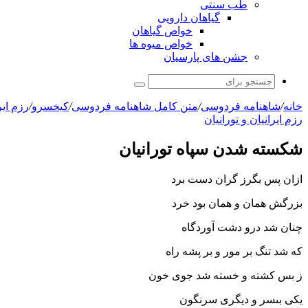
طب سنتی
گیاهان دارویی
خواص گیاهان
خواص میوه ها
جشن های پارسیان
جستجو
برای
خانه
/
شاهنامه فردوسی
/
متن کامل شاهنامه فردوسی
/
کیخسرو
/
رزم اير
رزم ايرانيان و تورانيان
شکسته شدن سپاه تورانیان
ازان پس بگرز گران دست برد
بزرگش همان و همان بود خرد
چنان شد درو دشت آوردگاه
که شد تنگ بر مور و بر پشه راه‏
ز بس کشته و خسته شد جوى خون
یکى بى‏سر و دیگرى سرنگون‏