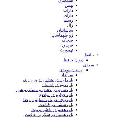
اشکانیان
بهمن
داراب
دارای
رستم
زال
ساسانیان
زو طهماسپ‏
ضحاک
فریدون
تهمورث
حافظ
دیوان حافظ
سعدی
بوستان سعدی
سرآغاز
باب اول در عدل و تدبیر و رای
باب دوم در احسان
باب سوم در عشق و مستی و شور
باب چهارم در تواضع
باب پنجم در باب تسلیم و رضا
باب ششم در قناعت
باب هفتم در تاءثیر تربیت
باب هشتم در شکر بر عافیت