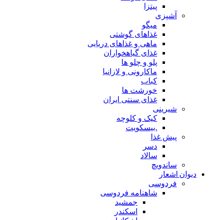
پیتزا
آشپزی
میگو
غذاهای گوشتی
ماهی و غذاهای دریایی
غذای گیاهخواران
پلو و چلو ها
ماکارونی و لازانیا
کباب
خورشت ها
غذای سنتی ایران
شیرینی
کیک و کلوچه
.بیسکویت
پیش غذا
دسر
سالاد
ساندویچ
دیوان اشعار
فردوسی
شاهنامه فردوسی
جمشید
اسکندر