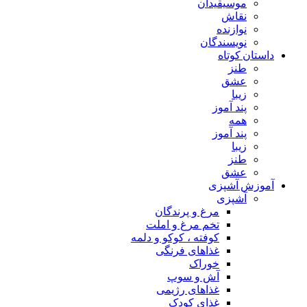
موسیقیدان
نقاش
نوازنده
نویسندگان
داستان کوتاه
طنز
عشق
زیبا
پند آموز
همه
پند آموز
زیبا
طنز
عشق
آموزش آشپزی
آشپزی
مرغ و پرندگان
تخم مرغ و املت
کوفته ، کوکو و دلمه
غذاهای فرنگی
خوراک
آش و سوپ
غذاهای رژیمی
غذای کودک