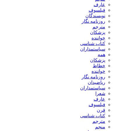
عارف
فیلسوف
نویسندگان
روزنامه نگار
مترجم
پزشکان
خواننده
کتاب شناسی
سیاستمداران
همه
پزشکان
خطاط
خواننده
روزنامه نگار
ریاضیدان
سیاستمداران
شعرا
عارف
فیلسوف
قرن
کتاب شناسی
مترجم
منجم