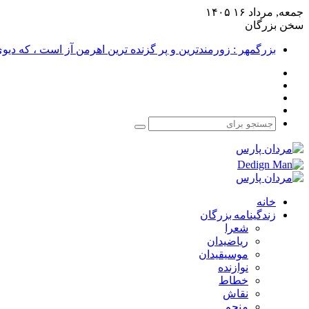
جمعه, مرداد ۱۶ ۱۴۰۵
سخن بزرگان
بزرگمهر : زورمندترین و پر گزنده ترین اهرمن آز است ، که دی
فیس
X
بوک
یوتیوب
اینستاگرام
جستجو
برای
خانه
زندگینامه بزرگان
شعرا
ریاضیدان
موسیقیدان
نوازنده
خطاط
نقاش
منجم