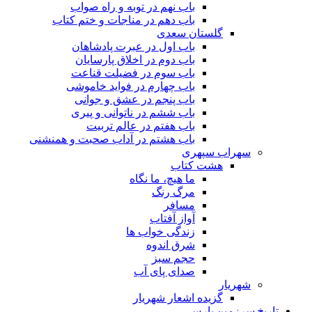
باب نهم در توبه و راه صواب
باب دهم در مناجات و ختم کتاب
گلستان سعدی
باب اول در عبرت پادشاهان
باب دوم در اخلاق پارسایان
باب سوم در فضیلت قناعت
باب چهارم در فواید خاموشى
باب پنجم در عشق و جوانى
باب ششم در ناتوانى و پیرى
باب هفتم در عالم تربیت
باب هشتم در آداب صحبت و همنشنى
سهراب سپهری
هشت کتاب
ما هیچ، ما نگاه
مرگ رنگ
مسافر
آواز آفتاب
زندگی خواب ها
شرق اندوه
حجم سبز
صدای پای آب
شهریار
گزیده اشعار شهریار
تاریخ سرزمین پارس