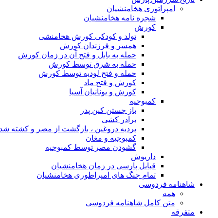
امپراتوری هخامنشیان
شجره نامه هخامنشیان
کورش
تولد و کودکی کورش هخامنشی
همسر و فرزندان کورش
حمله به بابل و فتح آن در زمان کورش
حمله به شرق توسط کورش
حمله و فتح لودیه توسط کورش
کورش و فتح ماد
کورش و یونانیان آسیا
کمبوجیه
باز جستن کین پدر
برادر کشی
بردیه دروغین ، بازگشت از مصر و کشته شد
کمبوجیه و مغان
گشودن مصر توسط کمبوجیه
داریوش
قبایل پارسی در زمان هخامنشیان
تمام جنگ های امپراطوری هخامنشیان
شاهنامه فردوسی
همه
متن کامل شاهنامه فردوسی
متفرقه