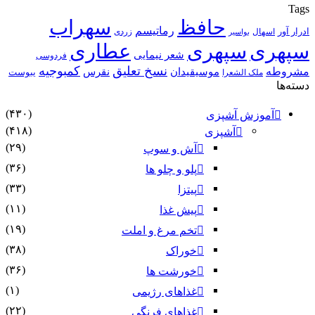
Tags
حافظ
سهراب
رماتیسم
ادرار آور
اسهال
زردی
بواسیر
سپهری
سپهری
عطاری
شعر نیمایی
فردوسی
نسخ تعلیق
کمبوجیه
مشروطه
موسیقیدان
نقرس
یبوست
ملک الشعرا
دسته‌ها
(۴۳۰)
آموزش آشپزی
(۴۱۸)
آشپزی
(۲۹)
آش و سوپ
(۳۶)
پلو و چلو ها
(۳۳)
پیتزا
(۱۱)
پیش غذا
(۱۹)
تخم مرغ و املت
(۳۸)
خوراک
(۳۶)
خورشت ها
(۱)
غذاهای رژیمی
(۲۲)
غذاهای فرنگی