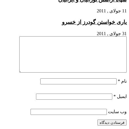
11 جولای , 2011
یارى خواستن گودرز از خسرو
31 جولای , 2011
نام
*
ایمیل
*
وب‌ سایت