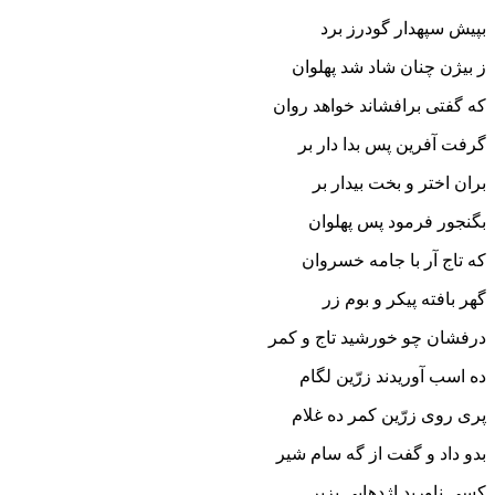
بپیش سپهدار گودرز برد
ز بیژن چنان شاد شد پهلوان
که گفتى برافشاند خواهد روان‏
گرفت آفرین پس بدا دار بر
بران اختر و بخت بیدار بر
بگنجور فرمود پس پهلوان
که تاج آر با جامه خسروان‏
گهر بافته پیکر و بوم زر
درفشان چو خورشید تاج و کمر
ده اسب آوریدند زرّین لگام
پرى روى زرّین کمر ده غلام‏
بدو داد و گفت از گه سام شیر
کسى ناورید اژدهایى بزیر