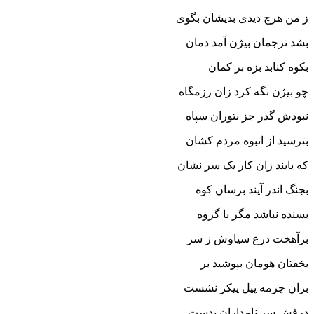
ز من هرچ دیدى بدیشان بگوى‏
بشد ترجمان بیژن آمد دمان
بکوه کنابد بزه بر کمان‏
چو بیژن نگه کرد زان رزمگاه
نبودش گذر جز بتوران سپاه‏
بترسید از انبوه مردم کشان
که یابند زان کار یک سر نشان‏
بجنگ اندر آیند برسان کوه
بسنده نباشد مگر با گروه‏
برآهخت درع سیاوش ز سر
بخفتان هومان بپوشید بر
بران چرمه پیل پیکر نشست
درفش سر نامداران بدست‏