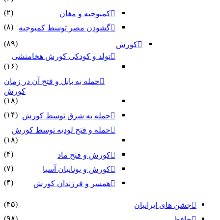
(۲)
کمبوجیه و مغان
(۸)
گشودن مصر توسط کمبوجیه
(۸۹)
کورش
تولد و کودکی کورش هخامنشی
(۱۶)
حمله به بابل و فتح آن در زمان
کورش
(۱۸)
(۱۴)
حمله به شرق توسط کورش
حمله و فتح لودیه توسط کورش
(۱۸)
(۴)
کورش و فتح ماد
(۷)
کورش و یونانیان آسیا
(۴)
همسر و فرزندان کورش
(۴۵)
جشن های ایرانیان
(۹۸)
حافظ