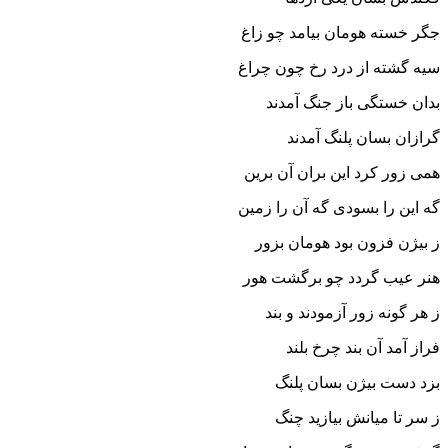
جگر خسته هومان بیامد چو زاغ
سیه گشته از درد رخ چون چراغ‏
بدان خستگى باز جنگ آمدند
گرازان بسان پلنگ آمدند
همى زور کرد این بران آن برین
گه این را بسودى گه آن را زمین‏
ز بیژن فزون بود هومان بزور
هنر عیب گردد چو برگشت هور
ز هر گونه زور آزمودند و بند
فراز آمد آن بند چرخ بلند
بزد دست بیژن بسان پلنگ
ز سر تا میانش بیازید چنگ‏