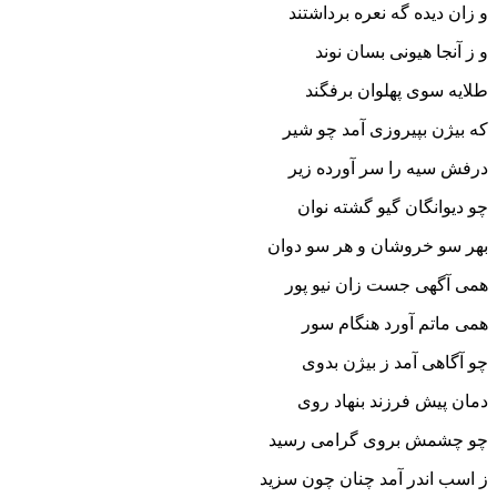
و زان دیده گه نعره برداشتند
و ز آنجا هیونى بسان نوند
طلایه سوى پهلوان برفگند
که بیژن بپیروزى آمد چو شیر
درفش سیه را سر آورده زیر
چو دیوانگان گیو گشته نوان
بهر سو خروشان و هر سو دوان‏
همى آگهى جست زان نیو پور
همى ماتم آورد هنگام سور
چو آگاهى آمد ز بیژن بدوى
دمان پیش فرزند بنهاد روى‏
چو چشمش بروى گرامى رسید
ز اسب اندر آمد چنان چون سزید