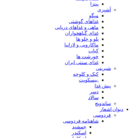
پیتزا
آشپزی
میگو
غذاهای گوشتی
ماهی و غذاهای دریایی
غذای گیاهخواران
پلو و چلو ها
ماکارونی و لازانیا
کباب
خورشت ها
غذای سنتی ایران
شیرینی
کیک و کلوچه
.بیسکویت
پیش غذا
دسر
سالاد
ساندویچ
دیوان اشعار
فردوسی
شاهنامه فردوسی
جمشید
اسکندر