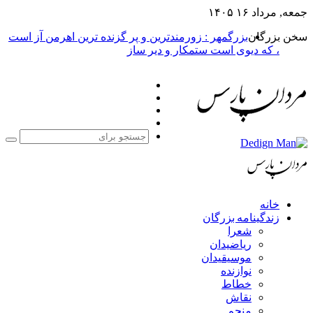
جمعه, مرداد ۱۶ ۱۴۰۵
سخن بزرگان
بزرگمهر : زورمندترین و پر گزنده ترین اهرمن آز است
، که دیوی است ستمکار و دیر ساز
فیس
X
بوک
یوتیوب
اینستاگرام
جست
برا
خانه
زندگینامه بزرگان
شعرا
ریاضیدان
موسیقیدان
نوازنده
خطاط
نقاش
منجم