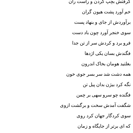
گرفتش بچپ گردن و راست ران
خم آورد پشت هیون گران‏
برآوردش از جاى و بنهاد پست
سوى خنجر آورد چون باد دست‏
فرو برد و کردش سر از تن جدا
فگندش بسان یکى اژدها
بغلتید هومان بخاک اندرون
همه دشت شد سر بسر جوى خون‏
نگه کرد بیژن بدان پیل تن
فگنده چو سرو سهى بر چمن‏
شگفت آمدش سخت و برگشت ازوى
سوى کردگار جهان کرد روى‏
که اى برتر از جایگاه و زمان