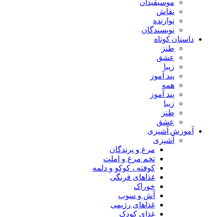
موسیقیدان
نقاش
نوازنده
نویسندگان
داستان کوتاه
طنز
عشق
زیبا
پند آموز
همه
پند آموز
زیبا
طنز
عشق
آموزش آشپزی
آشپزی
مرغ و پرندگان
تخم مرغ و املت
کوفته ، کوکو و دلمه
غذاهای فرنگی
خوراک
آش و سوپ
غذاهای رژیمی
غذای کودک