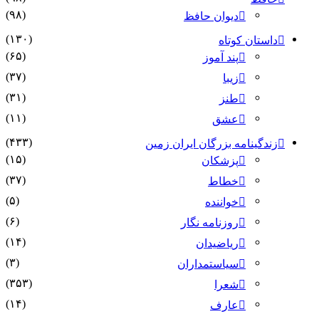
(۹۸)
دیوان حافظ
(۱۳۰)
داستان کوتاه
(۶۵)
پند آموز
(۳۷)
زیبا
(۳۱)
طنز
(۱۱)
عشق
(۴۳۳)
زندگینامه بزرگان ایران زمین
(۱۵)
پزشکان
(۳۷)
خطاط
(۵)
خواننده
(۶)
روزنامه نگار
(۱۴)
ریاضیدان
(۳)
سیاستمداران
(۳۵۳)
شعرا
(۱۴)
عارف