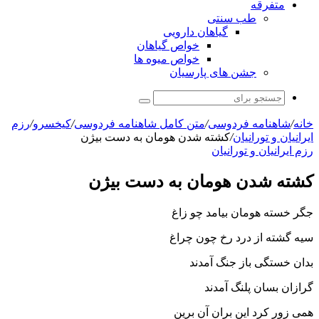
متفرقه
طب سنتی
گیاهان دارویی
خواص گیاهان
خواص میوه ها
جشن های پارسیان
جستجو
برای
خانه
/
شاهنامه فردوسی
/
متن کامل شاهنامه فردوسی
/
کیخسرو
/
رزم
ايرانيان و تورانيان
/
کشته شدن هومان به دست بیژن
رزم ايرانيان و تورانيان
کشته شدن هومان به دست بیژن
جگر خسته هومان بیامد چو زاغ
سیه گشته از درد رخ چون چراغ‏
بدان خستگى باز جنگ آمدند
گرازان بسان پلنگ آمدند
همى زور کرد این بران آن برین