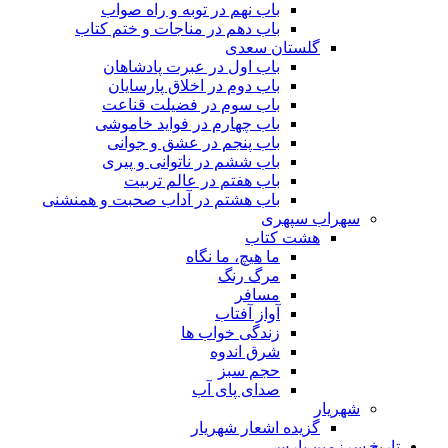
باب نهم در توبه و راه صواب
باب دهم در مناجات و ختم کتاب
گلستان سعدی
باب اول در عبرت پادشاهان
باب دوم در اخلاق پارسایان
باب سوم در فضیلت قناعت
باب چهارم در فواید خاموشى
باب پنجم در عشق و جوانى
باب ششم در ناتوانى و پیرى
باب هفتم در عالم تربیت
باب هشتم در آداب صحبت و همنشنى
سهراب سپهری
هشت کتاب
ما هیچ، ما نگاه
مرگ رنگ
مسافر
آواز آفتاب
زندگی خواب ها
شرق اندوه
حجم سبز
صدای پای آب
شهریار
گزیده اشعار شهریار
تاریخ سرزمین پارس