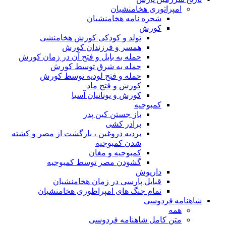
امپراتوری هخامنشیان
شجره نامه هخامنشیان
کورش
تولد و کودکی کورش هخامنشی
همسر و فرزندان کورش
حمله به بابل و فتح آن در زمان کورش
حمله به شرق توسط کورش
حمله و فتح لودیه توسط کورش
کورش و فتح ماد
کورش و یونانیان آسیا
کمبوجیه
باز جستن کین پدر
برادر کشی
بردیه دروغین ، بازگشت از مصر و کشته
شدن کمبوجیه
کمبوجیه و مغان
گشودن مصر توسط کمبوجیه
داریوش
قبایل پارسی در زمان هخامنشیان
تمام جنگ های امپراطوری هخامنشیان
شاهنامه فردوسی
همه
متن کامل شاهنامه فردوسی