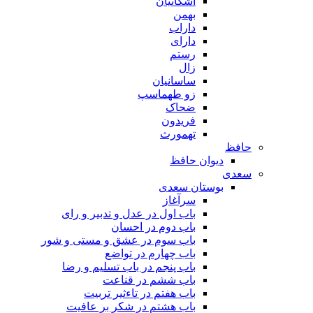
اشکانیان
بهمن
داراب
دارای
رستم
زال
ساسانیان
زو طهماسپ‏
ضحاک
فریدون
تهمورث
حافظ
دیوان حافظ
سعدی
بوستان سعدی
سرآغاز
باب اول در عدل و تدبیر و رای
باب دوم در احسان
باب سوم در عشق و مستی و شور
باب چهارم در تواضع
باب پنجم در باب تسلیم و رضا
باب ششم در قناعت
باب هفتم در تاءثیر تربیت
باب هشتم در شکر بر عافیت