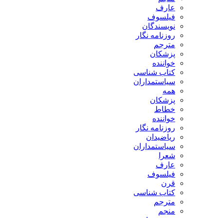
عارف
فیلسوف
نویسندگان
روزنامه نگار
مترجم
پزشکان
خواننده
کتاب شناسی
سیاستمداران
همه
پزشکان
خطاط
خواننده
روزنامه نگار
ریاضیدان
سیاستمداران
شعرا
عارف
فیلسوف
قرن
کتاب شناسی
مترجم
منجم