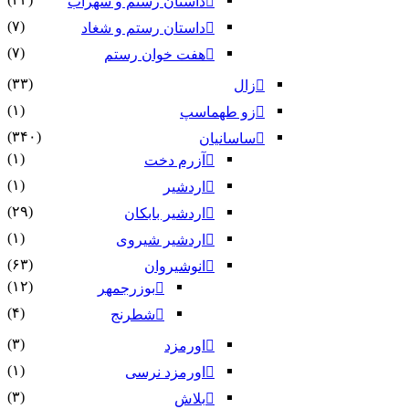
داستان رستم و سهراب
(۷)
داستان رستم و شغاد
(۷)
هفت خوان رستم‏
(۳۳)
زال
(۱)
زو طهماسپ‏
(۳۴۰)
ساسانیان
(۱)
آزرم دخت
(۱)
اردشیر
(۲۹)
اردشیر بابکان
(۱)
اردشیر شیروی
(۶۳)
انوشیروان
(۱۲)
بوزرجمهر
(۴)
شطرنج
(۳)
اورمزد
(۱)
اورمزد نرسى‏
(۳)
بلاش