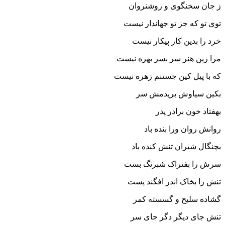
ز جان سخن‏گوى و روشن‏روان‏
توى تو که جز تو جهاندار نیست
خرد را بدین کار پیکار نیست‏
مرا زین هنر سر بسر بهره نیست
که با پیل کین جستنم زهره نیست‏
بکین سیاوش بریدمش سر
بهفتاد خون برادر پدر
روانش روان ورا بنده باد
بچنگال شیران تنش کنده باد
سرش را بفتراک شبرنگ بست
تنش را بخاک اندر افگند پست‏
گشاده سلیح و گسسته کمر
تنش جاى دیگر دگر جاى سر