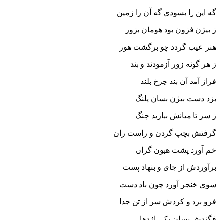
گه این را بسودى گه آن را زمین‏
ز بیژن فزون بود هومان بزور
هنر عیب گردد چو برگشت هور
ز هر گونه زور آزمودند و بند
فراز آمد آن بند چرخ بلند
بزد دست بیژن بسان پلنگ
ز سر تا میانش بیازید چنگ‏
گرفتش بچپ گردن و راست ران
خم آورد پشت هیون گران‏
برآوردش از جاى و بنهاد پست
سوى خنجر آورد چون باد دست‏
فرو برد و کردش سر از تن جدا
فگندش بسان یکى اژدها