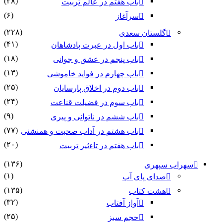
(۲۸)
باب هفتم در عالم تربیت
(۶)
سرآغاز
(۲۲۸)
گلستان سعدی
(۴۱)
باب اول در عبرت پادشاهان
(۱۸)
باب پنجم در عشق و جوانى
(۱۳)
باب چهارم در فواید خاموشى
(۲۵)
باب دوم در اخلاق پارسایان
(۲۴)
باب سوم در فضیلت قناعت
(۹)
باب ششم در ناتوانى و پیرى
(۷۷)
باب هشتم در آداب صحبت و همنشنى
(۲۰)
باب هفتم در تاءثیر تربیت
(۱۳۶)
سهراب سپهری
(۱)
صدای پای آب
(۱۳۵)
هشت کتاب
(۳۲)
آواز آفتاب
(۲۵)
حجم سبز