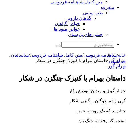
متن کامل شاهنامه فردوسی
متفرقه
طب سنتی
گیاهان دارویی
خواص گیاهان
خواص میوه ها
جشن های پارسیان
جستجو
برای
خانه
/
شاهنامه فردوسی
/
متن کامل شاهنامه فردوسی
/
ساسانیان
/
بهرام گور
/
داستان بهرام با کنیزک چنگ‏زن در شکار
بهرام گور
داستان بهرام با کنیزک چنگ‏زن در شکار
جز از گوى و میدان نبودیش کار
گهى زخم چوگان و گاهى شکار
چنان بد که یک روز بى‏انجمن
بنخچیرگه رفت با چنگ زن‏