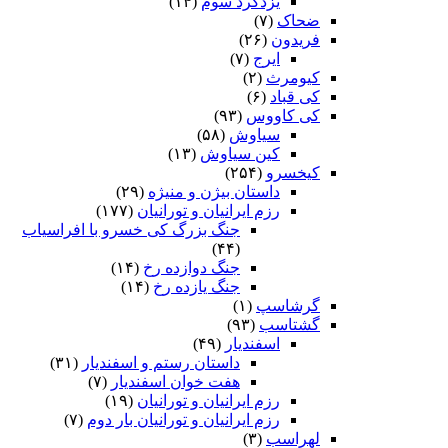
یزدگرد سوم
(۱۴)
ضحاک
(۷)
فریدون
(۲۶)
ایرج
(۷)
کیومرث
(۲)
کی قباد
(۶)
کی کاووس
(۹۳)
سیاوش
(۵۸)
کین سیاوش
(۱۳)
کیخسرو
(۲۵۴)
داستان بیژن و منیژه
(۲۹)
رزم ایرانیان و تورانیان
(۱۷۷)
جنگ بزرگ کی خسرو با افراسیاب
(۴۴)
جنگ دوازده رخ
(۱۴)
جنگ یازده رخ
(۱۴)
گرشاسپ
(۱)
گشتاسب
(۹۳)
اسفندیار
(۴۹)
داستان رستم و اسفندیار
(۳۱)
هفت خوان اسفندیار
(۷)
رزم ایرانیان و تورانیان
(۱۹)
رزم ایرانیان و تورانیان بار دوم
(۷)
لهراسب
(۳)