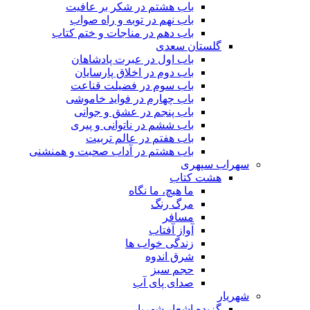
باب هشتم در شکر بر عافیت
باب نهم در توبه و راه صواب
باب دهم در مناجات و ختم کتاب
گلستان سعدی
باب اول در عبرت پادشاهان
باب دوم در اخلاق پارسایان
باب سوم در فضیلت قناعت
باب چهارم در فواید خاموشى
باب پنجم در عشق و جوانى
باب ششم در ناتوانى و پیرى
باب هفتم در عالم تربیت
باب هشتم در آداب صحبت و همنشنى
سهراب سپهری
هشت کتاب
ما هیچ، ما نگاه
مرگ رنگ
مسافر
آواز آفتاب
زندگی خواب ها
شرق اندوه
حجم سبز
صدای پای آب
شهریار
گزیده اشعار شهریار