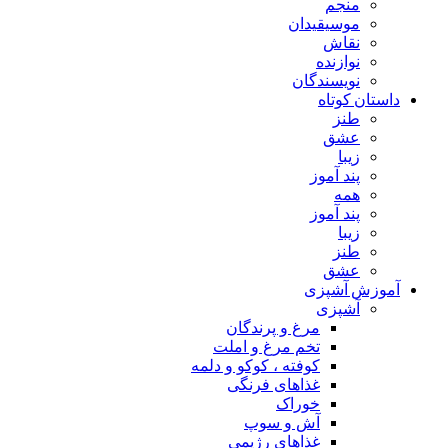
منجم
موسیقیدان
نقاش
نوازنده
نویسندگان
داستان کوتاه
طنز
عشق
زیبا
پند آموز
همه
پند آموز
زیبا
طنز
عشق
آموزش آشپزی
آشپزی
مرغ و پرندگان
تخم مرغ و املت
کوفته ، کوکو و دلمه
غذاهای فرنگی
خوراک
آش و سوپ
غذاهای رژیمی