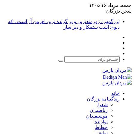
جمعه, مرداد ۱۶ ۱۴۰۵
سخن بزرگان
بزرگمهر : زورمندترین و پر گزنده ترین اهرمن آز است ، که
دیوی است ستمکار و دیر ساز
فیس
X
بوک
یوتیوب
اینستاگرام
جستجو
برای
خانه
زندگینامه بزرگان
شعرا
ریاضیدان
موسیقیدان
نوازنده
خطاط
نقاش