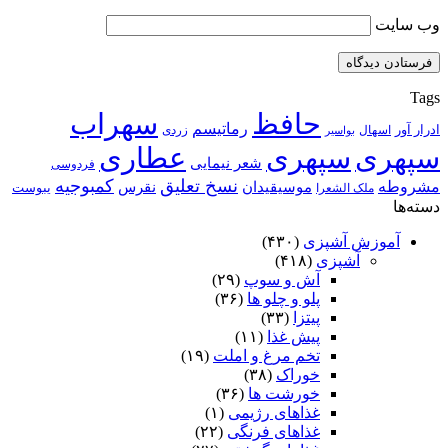
وب‌ سایت
Tags
حافظ
سهراب
رماتیسم
ادرار آور
اسهال
زردی
بواسیر
سپهری
سپهری
عطاری
شعر نیمایی
فردوسی
نسخ تعلیق
کمبوجیه
مشروطه
موسیقیدان
نقرس
یبوست
ملک الشعرا
دسته‌ها
آموزش آشپزی
(۴۳۰)
آشپزی
(۴۱۸)
آش و سوپ
(۲۹)
پلو و چلو ها
(۳۶)
پیتزا
(۳۳)
پیش غذا
(۱۱)
تخم مرغ و املت
(۱۹)
خوراک
(۳۸)
خورشت ها
(۳۶)
غذاهای رژیمی
(۱)
غذاهای فرنگی
(۲۲)