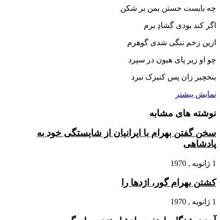
چه بایست جستن بمن بر شکن‏
اگر کند بودى گشادِ برم
ازین زخم ننگى شدى گوهرم‏
چو او زیر پاى هیون در سپرد
بنخچیر زان پس کنیزک نبرد
نمایش بیشتر
نوشته های مشابه
سخن گفتن بهرام با ایرانیان از شایستگى خود به
پادشاهى
1 ژانویه , 1970
کشتن بهرام گور، اژدها را
1 ژانویه , 1970