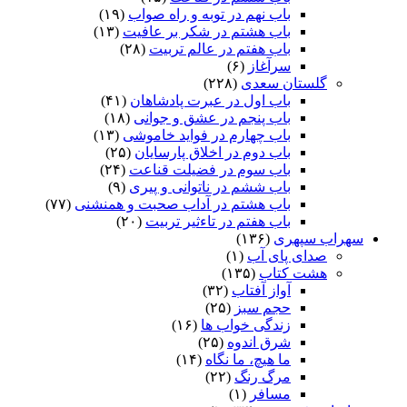
باب نهم در توبه و راه صواب
(۱۹)
باب هشتم در شکر بر عافیت
(۱۳)
باب هفتم در عالم تربیت
(۲۸)
سرآغاز
(۶)
گلستان سعدی
(۲۲۸)
باب اول در عبرت پادشاهان
(۴۱)
باب پنجم در عشق و جوانى
(۱۸)
باب چهارم در فواید خاموشى
(۱۳)
باب دوم در اخلاق پارسایان
(۲۵)
باب سوم در فضیلت قناعت
(۲۴)
باب ششم در ناتوانى و پیرى
(۹)
باب هشتم در آداب صحبت و همنشنى
(۷۷)
باب هفتم در تاءثیر تربیت
(۲۰)
سهراب سپهری
(۱۳۶)
صدای پای آب
(۱)
هشت کتاب
(۱۳۵)
آواز آفتاب
(۳۲)
حجم سبز
(۲۵)
زندگی خواب ها
(۱۶)
شرق اندوه
(۲۵)
ما هیچ، ما نگاه
(۱۴)
مرگ رنگ
(۲۲)
مسافر
(۱)