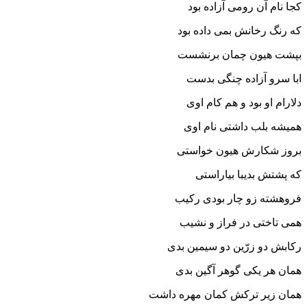
کجا نام آن رومى آزاده بود
که رنگ رخانش بمى داده بود
بپشت هیون چمان برنشست
ابا سرو آزاده چنگى بدست‏
دلارام او بود و هم کام اوى
همیشه بلب داشتى نام اوى‏
بروز شکارش هیون خواستى
که پشتش بدیبا بیاراستى‏
فروهشته زو چار بودى رکیب
همى تاختى در فراز و نشیب‏
رکابش دو زرّین دو سیمین بدى
همان هر یکى گوهر آگین بدى‏
همان زیر ترکش کمان مهره داشت