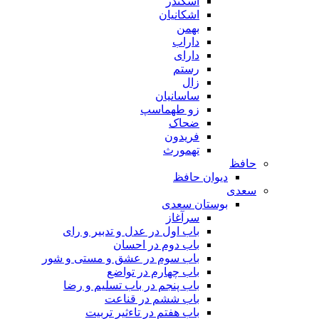
اسکندر
اشکانیان
بهمن
داراب
دارای
رستم
زال
ساسانیان
زو طهماسپ‏
ضحاک
فریدون
تهمورث
حافظ
دیوان حافظ
سعدی
بوستان سعدی
سرآغاز
باب اول در عدل و تدبیر و رای
باب دوم در احسان
باب سوم در عشق و مستی و شور
باب چهارم در تواضع
باب پنجم در باب تسلیم و رضا
باب ششم در قناعت
باب هفتم در تاءثیر تربیت