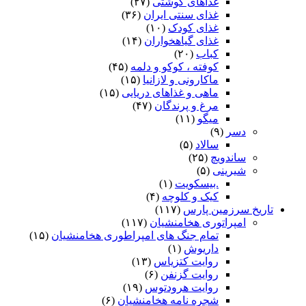
غذاهای گوشتی
(۲۷)
غذای سنتی ایران
(۳۶)
غذای کودک
(۱۰)
غذای گیاهخواران
(۱۴)
کباب
(۲۰)
کوفته ، کوکو و دلمه
(۴۵)
ماکارونی و لازانیا
(۱۵)
ماهی و غذاهای دریایی
(۱۵)
مرغ و پرندگان
(۴۷)
میگو
(۱۱)
دسر
(۹)
سالاد
(۵)
ساندویچ
(۲۵)
شیرینی
(۵)
.بیسکویت
(۱)
کیک و کلوچه
(۴)
تاریخ سرزمین پارس
(۱۱۷)
امپراتوری هخامنشیان
(۱۱۷)
تمام جنگ های امپراطوری هخامنشیان
(۱۵)
داریوش
(۱)
روایت کتزیاس
(۱۳)
روایت گزنفن
(۶)
روایت هرودتوس
(۱۹)
شجره نامه هخامنشیان
(۶)