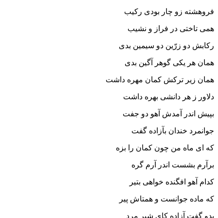
فروهشته زو چار بودى رکیب
همى تاختى در فراز و نشیب‏
رکابش دو زرّین دو سیمین بدى
همان هر یکى گوهر آگین بدى‏
همان زیر ترکش کمان مهره داشت
دلاور ز هر دانشى بهره داشت‏
بپیش اندر آمدش آهو دو جفت
جوانمرد خندان بآزاده گفت‏
که اى ماه من چون کمان را بزه
برآرم بشست اندر آرم گره‏
کدام آهو افگنده خواهى بتیر
که ماده جوانست و همتاش پیر
بدو گفت آزاده کاى شیر مرد