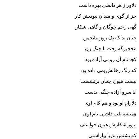
دلاور ز هر دانشى بهره داشت‏
جز از گوى و میدان نبودیش کار
گهى زخم چوگان و گاهى شکار
چنان بد که یک روز بى‏انجمن
بنخچیرگه رفت با چنگ زن‏
کجا نام آن رومى آزاده بود
که رنگ رخانش بمى داده بود
بپشت هیون چمان برنشست
ابا سرو آزاده چنگى بدست‏
دلارام او بود و هم کام اوى
همیشه بلب داشتى نام اوى‏
بروز شکارش هیون خواستى
که پشتش بدیبا بیاراستى‏