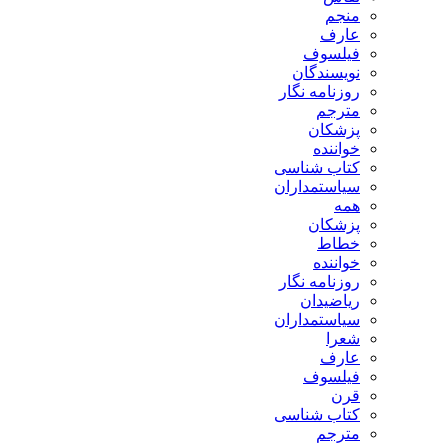
منجم
عارف
فیلسوف
نویسندگان
روزنامه نگار
مترجم
پزشکان
خواننده
کتاب شناسی
سیاستمداران
همه
پزشکان
خطاط
خواننده
روزنامه نگار
ریاضیدان
سیاستمداران
شعرا
عارف
فیلسوف
قرن
کتاب شناسی
مترجم