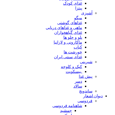
غذای کودک
پیتزا
آشپزی
میگو
غذاهای گوشتی
ماهی و غذاهای دریایی
غذای گیاهخواران
پلو و چلو ها
ماکارونی و لازانیا
کباب
خورشت ها
غذای سنتی ایران
شیرینی
کیک و کلوچه
.بیسکویت
پیش غذا
دسر
سالاد
ساندویچ
دیوان اشعار
فردوسی
شاهنامه فردوسی
جمشید