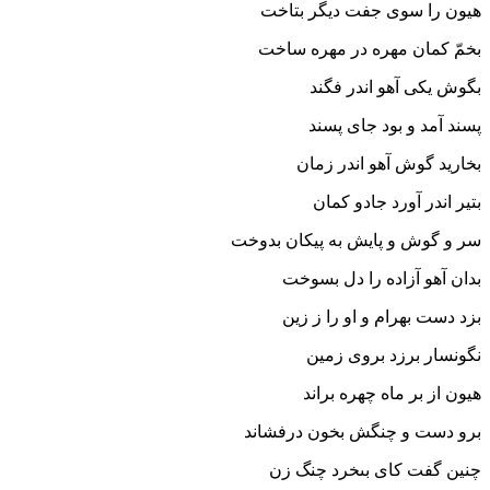
هیون را سوى جفت دیگر بتاخت
بخمّ کمان مهره در مهره ساخت‏
بگوش یکى آهو اندر فگند
پسند آمد و بود جاى پسند
بخارید گوش آهو اندر زمان
بتیر اندر آورد جادو کمان‏
سر و گوش و پایش به پیکان بدوخت
بدان آهو آزاده را دل بسوخت‏
بزد دست بهرام و او را ز زین
نگونسار برزد بروى زمین‏
هیون از بر ماه چهره براند
برو دست و چنگش بخون درفشاند
چنین گفت کاى بى‏خرد چنگ زن