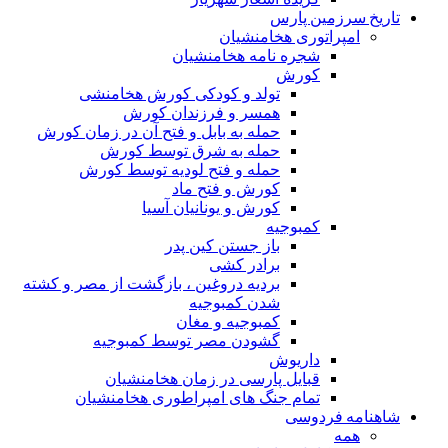
تاریخ سرزمین پارس
امپراتوری هخامنشیان
شجره نامه هخامنشیان
کورش
تولد و کودکی کورش هخامنشی
همسر و فرزندان کورش
حمله به بابل و فتح آن در زمان کورش
حمله به شرق توسط کورش
حمله و فتح لودیه توسط کورش
کورش و فتح ماد
کورش و یونانیان آسیا
کمبوجیه
باز جستن کین پدر
برادر کشی
بردیه دروغین ، بازگشت از مصر و کشته
شدن کمبوجیه
کمبوجیه و مغان
گشودن مصر توسط کمبوجیه
داریوش
قبایل پارسی در زمان هخامنشیان
تمام جنگ های امپراطوری هخامنشیان
شاهنامه فردوسی
همه