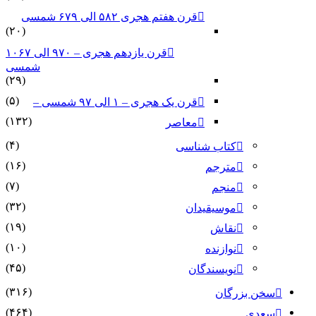
قرن هفتم هجری ۵۸۲ الی ۶۷۹ شمسی
(۲۰)
قرن یازدهم هجری – ۹۷۰ الی ۱۰۶۷
شمسی
(۲۹)
(۵)
قرن یک هجری – ۱ الی ۹۷ شمسی –
(۱۳۲)
معاصر
(۴)
کتاب شناسی
(۱۶)
مترجم
(۷)
منجم
(۳۲)
موسیقیدان
(۱۹)
نقاش
(۱۰)
نوازنده
(۴۵)
نویسندگان
(۳۱۶)
سخن بزرگان
(۴۶۴)
سعدی