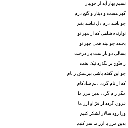
نسیم بهار آید از جویبار
گهر هست و دینار و گنج درم
چو باشد درم دل نباشد بغم‏
نوازنده شاهى که از مهر تو
بخندد چو بیند همى چهر تو
بسالى دو بار ست بار درخت
ز قنّوج بر نگذرد نیک بخت‏
چو این گفته باشى بپرسش ز نام
که از نام گردد دلم شادکام‏
مگر رام گردد بدین مرز ما
فزون گردد از فرّ او ارز ما
ورا زود سالار لشکر کنیم
بدین مرز با ارز ما سر کنیم‏