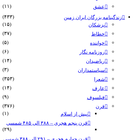
(۱۱)
عشق
(۴۳۳)
زندگینامه بزرگان ایران زمین
(۱۵)
پزشکان
(۳۷)
خطاط
(۵)
خواننده
(۶)
روزنامه نگار
(۱۴)
ریاضیدان
(۳)
سیاستمداران
(۳۵۳)
شعرا
(۱۴)
عارف
(۹)
فیلسوف
(۳۷۶)
قرن
(۱)
پیش از اسلام
قرن پنجم هجری – ۳۸۸ الی ۴۸۵ شمسی
(۲۹)
قرن چهارم هجری – ۲۹۱ الی ۳۸۸ شمسی