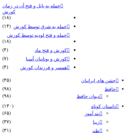
حمله به بابل و فتح آن در زمان
کورش
(۱۸)
(۱۴)
حمله به شرق توسط کورش
حمله و فتح لودیه توسط کورش
(۱۸)
(۴)
کورش و فتح ماد
(۷)
کورش و یونانیان آسیا
(۴)
همسر و فرزندان کورش
(۴۵)
جشن های ایرانیان
(۹۸)
حافظ
(۹۸)
دیوان حافظ
(۱۳۰)
داستان کوتاه
(۶۵)
پند آموز
(۳۷)
زیبا
(۳۱)
طنز