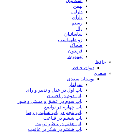
اشکانیان
بهمن
داراب
دارای
رستم
زال
ساسانیان
زو طهماسپ‏
ضحاک
فریدون
تهمورث
حافظ
دیوان حافظ
سعدی
بوستان سعدی
سرآغاز
باب اول در عدل و تدبیر و رای
باب دوم در احسان
باب سوم در عشق و مستی و شور
باب چهارم در تواضع
باب پنجم در باب تسلیم و رضا
باب ششم در قناعت
باب هفتم در تاءثیر تربیت
باب هشتم در شکر بر عافیت