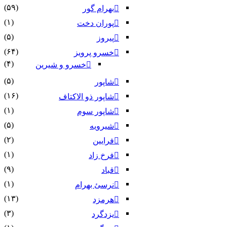
(۵۹)
بهرام گور
(۱)
پوران دخت
(۵)
پیروز
(۶۴)
خسرو پرویز
(۴)
خسرو و شیرین
(۵)
شاپور
(۱۶)
شاپور ذو الاکتاف
(۱)
شاپور سوم‏
(۵)
شیرویه
(۲)
فرایین
(۱)
فرخ زاد
(۹)
قباد
(۱)
نرسئ بهرام‏
(۱۳)
هرمزد
(۳)
یزدگرد