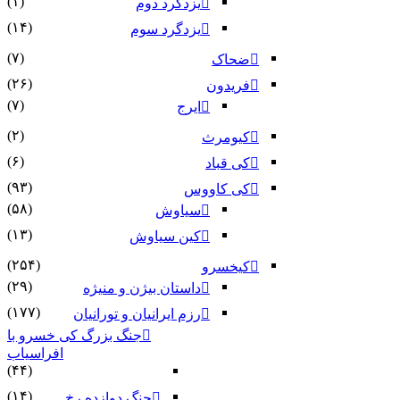
(۱)
یزدگرد دوم
(۱۴)
یزدگرد سوم
(۷)
ضحاک
(۲۶)
فریدون
(۷)
ایرج
(۲)
کیومرث
(۶)
کی قباد
(۹۳)
کی کاووس
(۵۸)
سیاوش
(۱۳)
کین سیاوش
(۲۵۴)
کیخسرو
(۲۹)
داستان بیژن و منیژه
(۱۷۷)
رزم ایرانیان و تورانیان
جنگ بزرگ کی خسرو با
افراسیاب
(۴۴)
(۱۴)
جنگ دوازده رخ