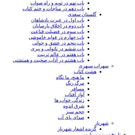
باب نهم در توبه و راه صواب
باب دهم در مناجات و ختم کتاب
گلستان سعدی
باب اول در عبرت پادشاهان
باب دوم در اخلاق پارسایان
باب سوم در فضیلت قناعت
باب چهارم در فواید خاموشى
باب پنجم در عشق و جوانى
باب ششم در ناتوانى و پیرى
باب هفتم در عالم تربیت
باب هشتم در آداب صحبت و همنشنى
سهراب سپهری
هشت کتاب
ما هیچ، ما نگاه
مرگ رنگ
مسافر
آواز آفتاب
زندگی خواب ها
شرق اندوه
حجم سبز
صدای پای آب
شهریار
گزیده اشعار شهریار
تاریخ سرزمین پارس