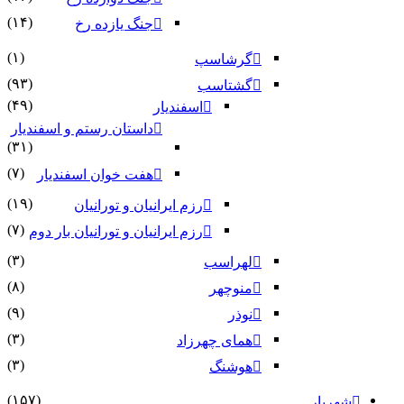
(۱۴)
جنگ یازده رخ
(۱)
گرشاسپ
(۹۳)
گشتاسب
(۴۹)
اسفندیار
داستان رستم و اسفندیار
(۳۱)
(۷)
هفت خوان اسفندیار
(۱۹)
رزم ایرانیان و تورانیان
(۷)
رزم ایرانیان و تورانیان بار دوم
(۳)
لهراسب
(۸)
منوچهر
(۹)
نوذر
(۳)
هماى چهرزاد
(۳)
هوشنگ
(۱۵۷)
شهریار