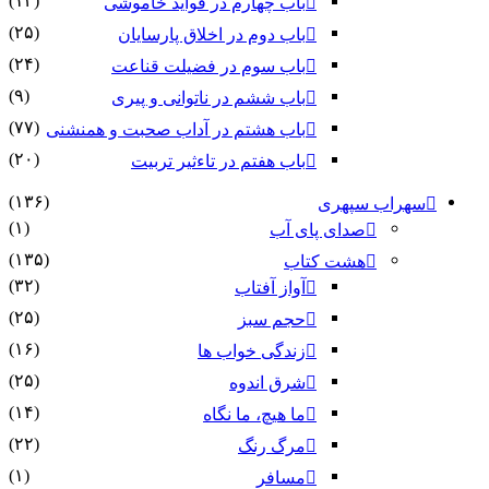
(۱۳)
باب چهارم در فواید خاموشى
(۲۵)
باب دوم در اخلاق پارسایان
(۲۴)
باب سوم در فضیلت قناعت
(۹)
باب ششم در ناتوانى و پیرى
(۷۷)
باب هشتم در آداب صحبت و همنشنى
(۲۰)
باب هفتم در تاءثیر تربیت
(۱۳۶)
سهراب سپهری
(۱)
صدای پای آب
(۱۳۵)
هشت کتاب
(۳۲)
آواز آفتاب
(۲۵)
حجم سبز
(۱۶)
زندگی خواب ها
(۲۵)
شرق اندوه
(۱۴)
ما هیچ، ما نگاه
(۲۲)
مرگ رنگ
(۱)
مسافر