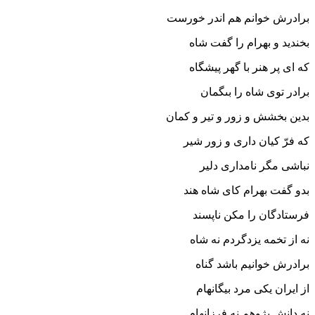
برادرش خوانم هم اندر خورست‏
بخندید و بهرام را گفت شاه
که اى پر هنر با گهر پیشگاه‏
برادر توى شاه را بى‏گمان
بدین بخشش و زور و تیر و کمان‏
که فرّ کیان دارى و زور شیر
نباشى مگر نامدارى دلیر
بدو گفت بهرام کاى شاه هند
فرستادگان را مکن ناپسند
نه از تخمه یزدگردم نه شاه
برادرش خوانیم باشد گناه‏
از ایران یکى مرد بیگانه‏ام
نه دانش پژوهم نه فرزانه‏ام‏