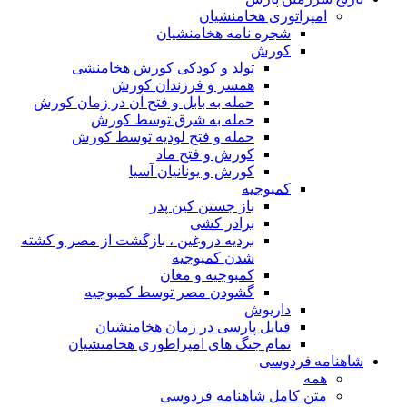
امپراتوری هخامنشیان
شجره نامه هخامنشیان
کورش
تولد و کودکی کورش هخامنشی
همسر و فرزندان کورش
حمله به بابل و فتح آن در زمان کورش
حمله به شرق توسط کورش
حمله و فتح لودیه توسط کورش
کورش و فتح ماد
کورش و یونانیان آسیا
کمبوجیه
باز جستن کین پدر
برادر کشی
بردیه دروغین ، بازگشت از مصر و کشته
شدن کمبوجیه
کمبوجیه و مغان
گشودن مصر توسط کمبوجیه
داریوش
قبایل پارسی در زمان هخامنشیان
تمام جنگ های امپراطوری هخامنشیان
شاهنامه فردوسی
همه
متن کامل شاهنامه فردوسی