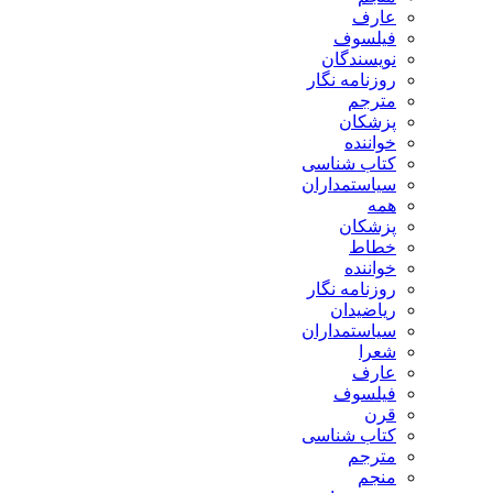
عارف
فیلسوف
نویسندگان
روزنامه نگار
مترجم
پزشکان
خواننده
کتاب شناسی
سیاستمداران
همه
پزشکان
خطاط
خواننده
روزنامه نگار
ریاضیدان
سیاستمداران
شعرا
عارف
فیلسوف
قرن
کتاب شناسی
مترجم
منجم