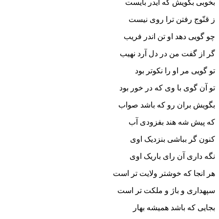
بخوبى بگویش که ایدر بایست
ز قنّوج رفتن ترا روى نیست‏
چو گویى دهد او تن اندر فریب
گر از گفت من در دل آرد نهیب‏
تو گویى مر او را نکوتر بود
تو آن گوى با وى که در خور بود
بگویش بران رو که باشد صواب
که پیش شه هند بفزودى آب‏
کنون گر بباشى بنزدیک اوى
نگه دارى آن راى باریک اوى‏
هر انجا که خوشتر ولایت تر است
سپهدارى و باژ و ملکت تر است‏
بجایى که باشد همیشه بهار