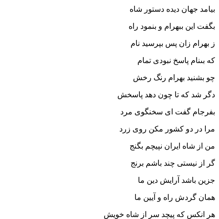
بیامد جهان دیده دستور شاه
بگفت این ببهرام و بنمود راه‏
ز بهرام زان پس بپرسید نام
که بى‏نام پاسخ نبودى تمام‏
چو بشنید بهرام رنگ رخش
دگر شد که تا چون دهد پاسخش‏
بفرجام گفت اى سخن‏گوى مرد
مرا در دو کشور مکن روى زرد
من از شاه ایران نپیچم بگنج
گر از نیستى چند باشم برنج‏
جزین باشد آرایش دین ما
همان گردش راه و آیین ما
هر انکس که پیچد سر از شاه خویش