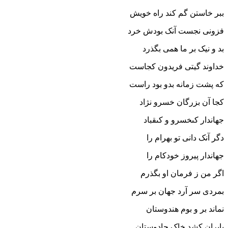
ببر خاستن گم کند راه خویش‏
فزونى نجست آنک بودش خرد
بد و نیک بر ما همى بگذرد
خداوند گیتى فریدون کجاست
که پشت زمانه بدو بود راست‏
کجا آن بزرگان خسرو نژاد
جهاندار کى‏خسرو و کى‏قباد
دگر آنک دانى تو بهرام را
جهاندار پیروز خودکام را
اگر من ز فرمان او بگذرم
بمردى سر آرد جهان بر سرم‏
نماند بر و بوم هندوستان
بایران کشد خاک جادوستان‏