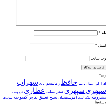
نام
*
ایمیل
*
وب‌ سایت
Tags
حافظ
سهراب
رماتیسم
ادرار آور
اسهال
زردی
بواسیر
سپهری
سپهری
عطاری
شعر نیمایی
فردوسی
نسخ تعلیق
کمبوجیه
مشروطه
موسیقیدان
نقرس
یبوست
ملک الشعرا
دسته‌ها