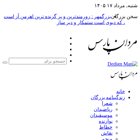
شنبه, مرداد ۱۷ ۱۴۰۵
سخن بزرگان
بزرگمهر : زورمندترین و پر گزنده ترین اهرمن آز است
، که دیوی است ستمکار و دیر ساز
فیس
X
بوک
یوتیوب
اینستاگرام
جست
برا
خانه
زندگینامه بزرگان
شعرا
ریاضیدان
موسیقیدان
نوازنده
خطاط
نقاش
منجم