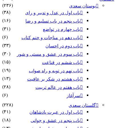
(۲۳۶)
بوستان سعدی
(۳۸)
باب اول در عدل و تدبیر و رای
(۱۶)
باب پنجم در باب تسلیم و رضا
(۳۱)
باب چهارم در تواضع
(۶)
باب دهم در مناجات و ختم کتاب
(۳۳)
باب دوم در احسان
(۳۰)
باب سوم در عشق و مستی و شور
(۱۵)
باب ششم در قناعت
(۱۹)
باب نهم در توبه و راه صواب
(۱۳)
باب هشتم در شکر بر عافیت
(۲۸)
باب هفتم در عالم تربیت
(۶)
سرآغاز
(۲۲۸)
گلستان سعدی
(۴۱)
باب اول در عبرت پادشاهان
(۱۸)
باب پنجم در عشق و جوانى