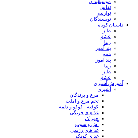
موسیقیدان
نقاش
نوازنده
نویسندگان
داستان کوتاه
طنز
عشق
زیبا
پند آموز
همه
پند آموز
زیبا
طنز
عشق
آموزش آشپزی
آشپزی
مرغ و پرندگان
تخم مرغ و املت
کوفته ، کوکو و دلمه
غذاهای فرنگی
خوراک
آش و سوپ
غذاهای رژیمی
غذای کودک