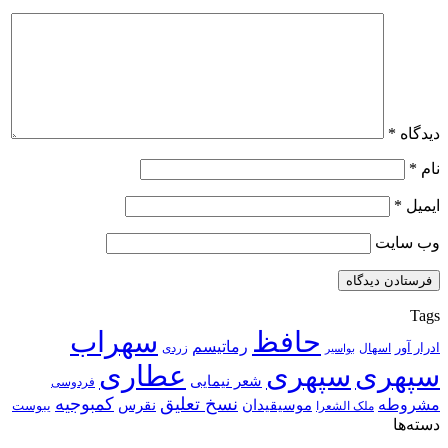
دیدگاه
*
نام
*
ایمیل
*
وب‌ سایت
Tags
حافظ
سهراب
رماتیسم
ادرار آور
اسهال
زردی
بواسیر
سپهری
سپهری
عطاری
شعر نیمایی
فردوسی
نسخ تعلیق
کمبوجیه
مشروطه
موسیقیدان
نقرس
یبوست
ملک الشعرا
دسته‌ها