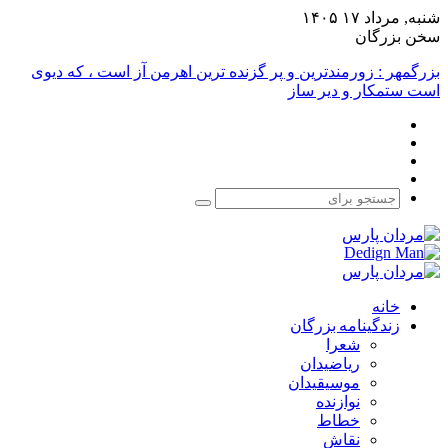
شنبه, مرداد ۱۷ ۱۴۰۵
سخن بزرگان
بزرگمهر : زورمندترین و پر گزنده ترین اهرمن آز است ، که دیوی
است ستمکار و دیر ساز
فیس
X
بوک
یوتیوب
اینستاگرام
جستجو
برای
خانه
زندگینامه بزرگان
شعرا
ریاضیدان
موسیقیدان
نوازنده
خطاط
نقاش