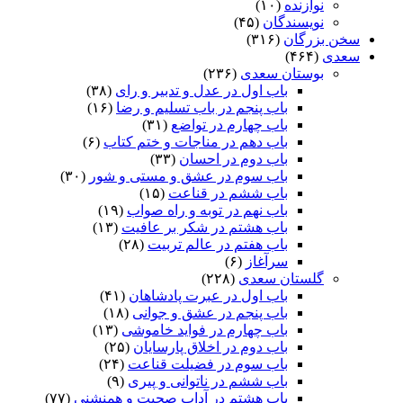
نوازنده
(۱۰)
نویسندگان
(۴۵)
سخن بزرگان
(۳۱۶)
سعدی
(۴۶۴)
بوستان سعدی
(۲۳۶)
باب اول در عدل و تدبیر و رای
(۳۸)
باب پنجم در باب تسلیم و رضا
(۱۶)
باب چهارم در تواضع
(۳۱)
باب دهم در مناجات و ختم کتاب
(۶)
باب دوم در احسان
(۳۳)
باب سوم در عشق و مستی و شور
(۳۰)
باب ششم در قناعت
(۱۵)
باب نهم در توبه و راه صواب
(۱۹)
باب هشتم در شکر بر عافیت
(۱۳)
باب هفتم در عالم تربیت
(۲۸)
سرآغاز
(۶)
گلستان سعدی
(۲۲۸)
باب اول در عبرت پادشاهان
(۴۱)
باب پنجم در عشق و جوانى
(۱۸)
باب چهارم در فواید خاموشى
(۱۳)
باب دوم در اخلاق پارسایان
(۲۵)
باب سوم در فضیلت قناعت
(۲۴)
باب ششم در ناتوانى و پیرى
(۹)
باب هشتم در آداب صحبت و همنشنى
(۷۷)