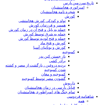
تاریخ سرزمین پارس
امپراتوری هخامنشیان
شجره نامه هخامنشیان
کورش
تولد و کودکی کورش هخامنشی
همسر و فرزندان کورش
حمله به بابل و فتح آن در زمان کورش
حمله به شرق توسط کورش
حمله و فتح لودیه توسط کورش
کورش و فتح ماد
کورش و یونانیان آسیا
کمبوجیه
باز جستن کین پدر
برادر کشی
بردیه دروغین ، بازگشت از مصر و کشته
شدن کمبوجیه
کمبوجیه و مغان
گشودن مصر توسط کمبوجیه
داریوش
قبایل پارسی در زمان هخامنشیان
تمام جنگ های امپراطوری هخامنشیان
شاهنامه فردوسی
همه