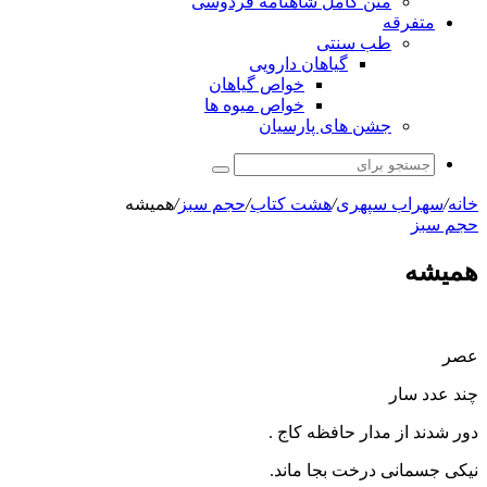
متن کامل شاهنامه فردوسی
متفرقه
طب سنتی
گیاهان دارویی
خواص گیاهان
خواص میوه ها
جشن های پارسیان
جستجو
برای
خانه
/
سهراب سپهری
/
هشت کتاب
/
حجم سبز
/
همیشه
حجم سبز
همیشه
عصر
چند عدد سار
دور شدند از مدار حافظه کاج .
نیکی جسمانی درخت بجا ماند.