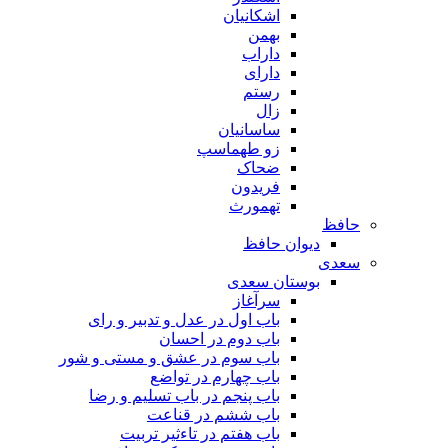
اشکانیان
بهمن
داراب
دارای
رستم
زال
ساسانیان
زو طهماسپ‏
ضحاک
فریدون
تهمورث
حافظ
دیوان حافظ
سعدی
بوستان سعدی
سرآغاز
باب اول در عدل و تدبیر و رای
باب دوم در احسان
باب سوم در عشق و مستی و شور
باب چهارم در تواضع
باب پنجم در باب تسلیم و رضا
باب ششم در قناعت
باب هفتم در تاءثیر تربیت