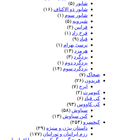
شاپور
(۵)
شاپور ذو الاکتاف
(۱۶)
شاپور سوم‏
(۱)
شیرویه
(۵)
فرایین
(۲)
فرخ زاد
(۱)
قباد
(۹)
نرسئ بهرام‏
(۱)
هرمزد
(۱۳)
یزدگرد
(۳)
یزدگرد دوم
(۱)
یزدگرد سوم
(۱۴)
ضحاک
(۷)
فریدون
(۲۶)
ایرج
(۷)
کیومرث
(۲)
کی قباد
(۶)
کی کاووس
(۹۳)
سیاوش
(۵۸)
کین سیاوش
(۱۳)
کیخسرو
(۲۵۴)
داستان بیژن و منیژه
(۲۹)
رزم ایرانیان و تورانیان
(۱۷۷)
جنگ بزرگ کی خسرو با افراسیاب