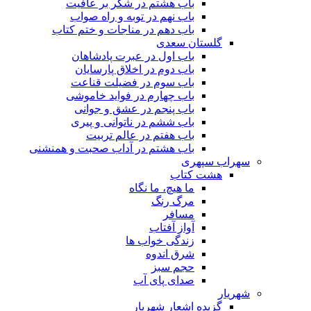
باب هشتم در شکر بر عافیت
باب نهم در توبه و راه صواب
باب دهم در مناجات و ختم کتاب
گلستان سعدی
باب اول در عبرت پادشاهان
باب دوم در اخلاق پارسایان
باب سوم در فضیلت قناعت
باب چهارم در فواید خاموشى
باب پنجم در عشق و جوانى
باب ششم در ناتوانى و پیرى
باب هفتم در عالم تربیت
باب هشتم در آداب صحبت و همنشنى
سهراب سپهری
هشت کتاب
ما هیچ، ما نگاه
مرگ رنگ
مسافر
آواز آفتاب
زندگی خواب ها
شرق اندوه
حجم سبز
صدای پای آب
شهریار
گزیده اشعار شهریار