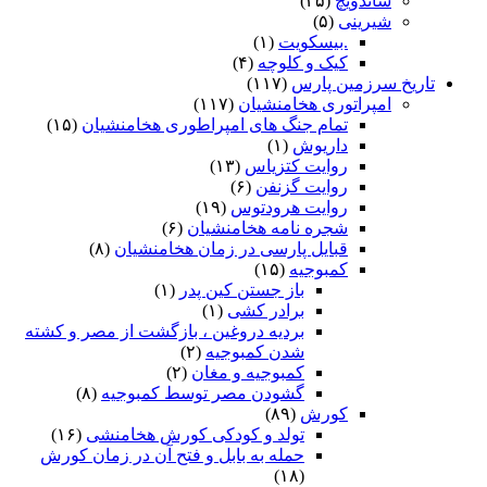
ساندویچ
(۲۵)
شیرینی
(۵)
.بیسکویت
(۱)
کیک و کلوچه
(۴)
تاریخ سرزمین پارس
(۱۱۷)
امپراتوری هخامنشیان
(۱۱۷)
تمام جنگ های امپراطوری هخامنشیان
(۱۵)
داریوش
(۱)
روایت کتزیاس
(۱۳)
روایت گزنفن
(۶)
روایت هرودتوس
(۱۹)
شجره نامه هخامنشیان
(۶)
قبایل پارسی در زمان هخامنشیان
(۸)
کمبوجیه
(۱۵)
باز جستن کین پدر
(۱)
برادر کشی
(۱)
بردیه دروغین ، بازگشت از مصر و کشته
شدن کمبوجیه
(۲)
کمبوجیه و مغان
(۲)
گشودن مصر توسط کمبوجیه
(۸)
کورش
(۸۹)
تولد و کودکی کورش هخامنشی
(۱۶)
حمله به بابل و فتح آن در زمان کورش
(۱۸)