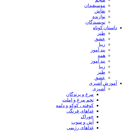
موسیقیدان
نقاش
نوازنده
نویسندگان
داستان کوتاه
طنز
عشق
زیبا
پند آموز
همه
پند آموز
زیبا
طنز
عشق
آموزش آشپزی
آشپزی
مرغ و پرندگان
تخم مرغ و املت
کوفته ، کوکو و دلمه
غذاهای فرنگی
خوراک
آش و سوپ
غذاهای رژیمی