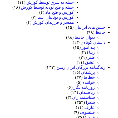
حمله به شرق توسط کورش
(۱۴)
حمله و فتح لودیه توسط کورش
(۱۸)
کورش و فتح ماد
(۴)
کورش و یونانیان آسیا
(۷)
همسر و فرزندان کورش
(۴)
جشن های ایرانیان
(۴۵)
حافظ
(۹۸)
دیوان حافظ
(۹۸)
داستان کوتاه
(۱۳۰)
پند آموز
(۶۵)
زیبا
(۳۷)
طنز
(۳۱)
عشق
(۱۱)
زندگینامه بزرگان ایران زمین
(۴۳۳)
پزشکان
(۱۵)
خطاط
(۳۷)
خواننده
(۵)
روزنامه نگار
(۶)
ریاضیدان
(۱۴)
سیاستمداران
(۳)
شعرا
(۳۵۳)
عارف
(۱۴)
فیلسوف
(۹)
قرن
(۳۷۶)