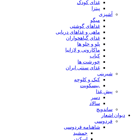
غذای کودک
پیتزا
آشپزی
میگو
غذاهای گوشتی
ماهی و غذاهای دریایی
غذای گیاهخواران
پلو و چلو ها
ماکارونی و لازانیا
کباب
خورشت ها
غذای سنتی ایران
شیرینی
کیک و کلوچه
.بیسکویت
پیش غذا
دسر
سالاد
ساندویچ
دیوان اشعار
فردوسی
شاهنامه فردوسی
جمشید
اسکندر