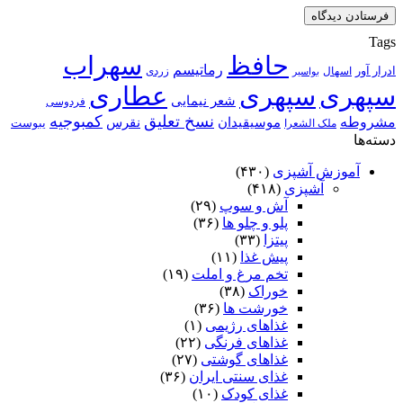
Tags
حافظ
سهراب
رماتیسم
ادرار آور
اسهال
زردی
بواسیر
سپهری
سپهری
عطاری
شعر نیمایی
فردوسی
نسخ تعلیق
کمبوجیه
مشروطه
موسیقیدان
نقرس
یبوست
ملک الشعرا
دسته‌ها
آموزش آشپزی
(۴۳۰)
آشپزی
(۴۱۸)
آش و سوپ
(۲۹)
پلو و چلو ها
(۳۶)
پیتزا
(۳۳)
پیش غذا
(۱۱)
تخم مرغ و املت
(۱۹)
خوراک
(۳۸)
خورشت ها
(۳۶)
غذاهای رژیمی
(۱)
غذاهای فرنگی
(۲۲)
غذاهای گوشتی
(۲۷)
غذای سنتی ایران
(۳۶)
غذای کودک
(۱۰)