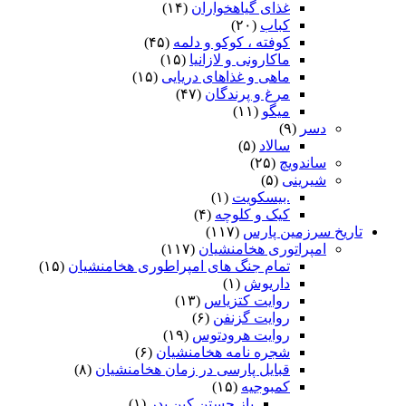
غذای گیاهخواران
(۱۴)
کباب
(۲۰)
کوفته ، کوکو و دلمه
(۴۵)
ماکارونی و لازانیا
(۱۵)
ماهی و غذاهای دریایی
(۱۵)
مرغ و پرندگان
(۴۷)
میگو
(۱۱)
دسر
(۹)
سالاد
(۵)
ساندویچ
(۲۵)
شیرینی
(۵)
.بیسکویت
(۱)
کیک و کلوچه
(۴)
تاریخ سرزمین پارس
(۱۱۷)
امپراتوری هخامنشیان
(۱۱۷)
تمام جنگ های امپراطوری هخامنشیان
(۱۵)
داریوش
(۱)
روایت کتزیاس
(۱۳)
روایت گزنفن
(۶)
روایت هرودتوس
(۱۹)
شجره نامه هخامنشیان
(۶)
قبایل پارسی در زمان هخامنشیان
(۸)
کمبوجیه
(۱۵)
باز جستن کین پدر
(۱)