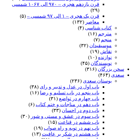
قرن یازدهم هجری – ۹۷۰ الی ۱۰۶۷ شمسی
(۲۹)
قرن یک هجری – ۱ الی ۹۷ شمسی –
(۵)
معاصر
(۱۳۲)
کتاب شناسی
(۴)
مترجم
(۱۶)
منجم
(۷)
موسیقیدان
(۳۲)
نقاش
(۱۹)
نوازنده
(۱۰)
نویسندگان
(۴۵)
سخن بزرگان
(۳۱۶)
سعدی
(۴۶۴)
بوستان سعدی
(۲۳۶)
باب اول در عدل و تدبیر و رای
(۳۸)
باب پنجم در باب تسلیم و رضا
(۱۶)
باب چهارم در تواضع
(۳۱)
باب دهم در مناجات و ختم کتاب
(۶)
باب دوم در احسان
(۳۳)
باب سوم در عشق و مستی و شور
(۳۰)
باب ششم در قناعت
(۱۵)
باب نهم در توبه و راه صواب
(۱۹)
باب هشتم در شکر بر عافیت
(۱۳)