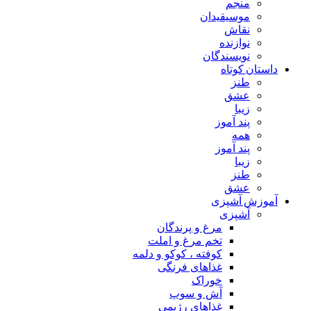
منجم
موسیقیدان
نقاش
نوازنده
نویسندگان
داستان کوتاه
طنز
عشق
زیبا
پند آموز
همه
پند آموز
زیبا
طنز
عشق
آموزش آشپزی
آشپزی
مرغ و پرندگان
تخم مرغ و املت
کوفته ، کوکو و دلمه
غذاهای فرنگی
خوراک
آش و سوپ
غذاهای رژیمی