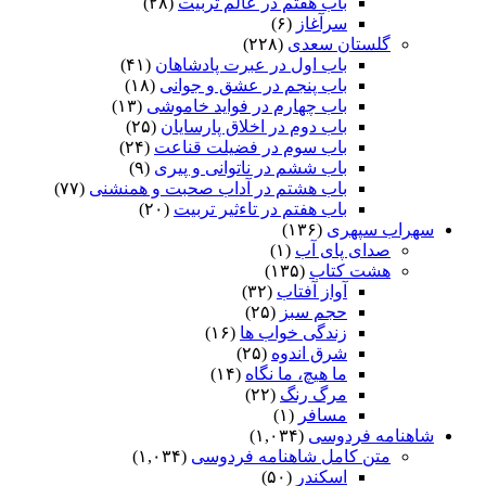
باب هفتم در عالم تربیت
(۲۸)
سرآغاز
(۶)
گلستان سعدی
(۲۲۸)
باب اول در عبرت پادشاهان
(۴۱)
باب پنجم در عشق و جوانى
(۱۸)
باب چهارم در فواید خاموشى
(۱۳)
باب دوم در اخلاق پارسایان
(۲۵)
باب سوم در فضیلت قناعت
(۲۴)
باب ششم در ناتوانى و پیرى
(۹)
باب هشتم در آداب صحبت و همنشنى
(۷۷)
باب هفتم در تاءثیر تربیت
(۲۰)
سهراب سپهری
(۱۳۶)
صدای پای آب
(۱)
هشت کتاب
(۱۳۵)
آواز آفتاب
(۳۲)
حجم سبز
(۲۵)
زندگی خواب ها
(۱۶)
شرق اندوه
(۲۵)
ما هیچ، ما نگاه
(۱۴)
مرگ رنگ
(۲۲)
مسافر
(۱)
شاهنامه فردوسی
(۱,۰۳۴)
متن کامل شاهنامه فردوسی
(۱,۰۳۴)
اسکندر
(۵۰)