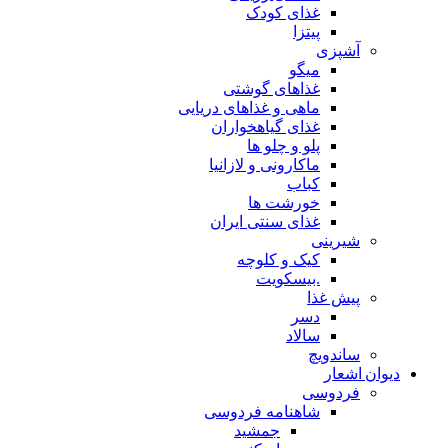
غذای کودک
پیتزا
آشپزی
میگو
غذاهای گوشتی
ماهی و غذاهای دریایی
غذای گیاهخواران
پلو و چلو ها
ماکارونی و لازانیا
کباب
خورشت ها
غذای سنتی ایران
شیرینی
کیک و کلوچه
.بیسکویت
پیش غذا
دسر
سالاد
ساندویچ
دیوان اشعار
فردوسی
شاهنامه فردوسی
جمشید