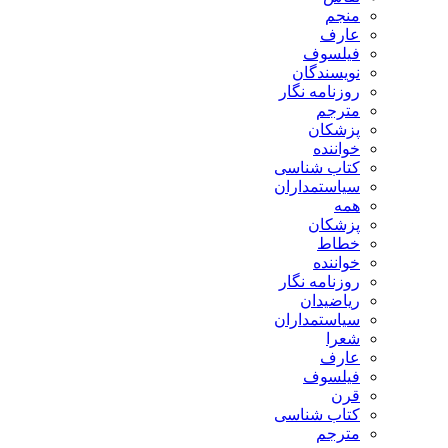
منجم
عارف
فیلسوف
نویسندگان
روزنامه نگار
مترجم
پزشکان
خواننده
کتاب شناسی
سیاستمداران
همه
پزشکان
خطاط
خواننده
روزنامه نگار
ریاضیدان
سیاستمداران
شعرا
عارف
فیلسوف
قرن
کتاب شناسی
مترجم