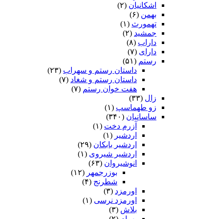
اشکانیان
(۲)
بهمن
(۶)
تهمورث
(۱)
جمشید
(۲)
داراب
(۸)
دارای
(۷)
رستم
(۵۱)
داستان رستم و سهراب
(۲۳)
داستان رستم و شغاد
(۷)
هفت خوان رستم‏
(۷)
زال
(۳۳)
زو طهماسپ‏
(۱)
ساسانیان
(۳۴۰)
آزرم دخت
(۱)
اردشیر
(۱)
اردشیر بابکان
(۲۹)
اردشیر شیروی
(۱)
انوشیروان
(۶۳)
بوزرجمهر
(۱۲)
شطرنج
(۴)
اورمزد
(۳)
اورمزد نرسى‏
(۱)
بلاش
(۳)
بهرام
(۲)