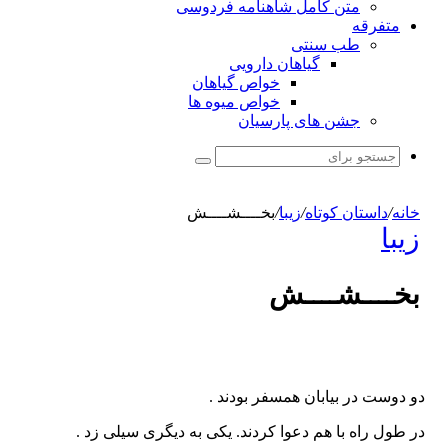
متن کامل شاهنامه فردوسی
متفرقه
طب سنتی
گیاهان دارویی
خواص گیاهان
خواص میوه ها
جشن های پارسیان
جستجو
برای
خانه
/
داستان کوتاه
/
زیبا
/
بخــــشــــش
زیبا
بخــــشــــش
دو دوست در بیابان همسفر بودند .
در طول راه با هم دعوا کردند. یکی به دیگری سیلی زد .