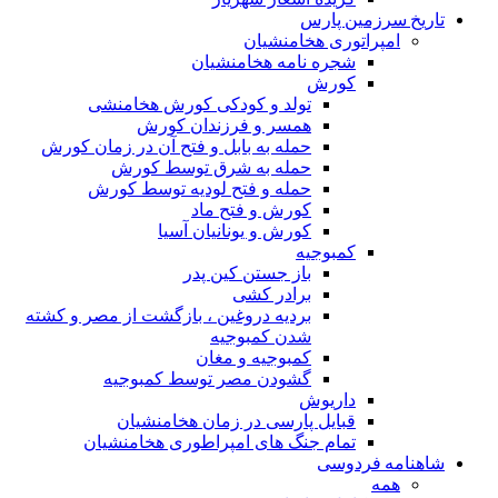
تاریخ سرزمین پارس
امپراتوری هخامنشیان
شجره نامه هخامنشیان
کورش
تولد و کودکی کورش هخامنشی
همسر و فرزندان کورش
حمله به بابل و فتح آن در زمان کورش
حمله به شرق توسط کورش
حمله و فتح لودیه توسط کورش
کورش و فتح ماد
کورش و یونانیان آسیا
کمبوجیه
باز جستن کین پدر
برادر کشی
بردیه دروغین ، بازگشت از مصر و کشته
شدن کمبوجیه
کمبوجیه و مغان
گشودن مصر توسط کمبوجیه
داریوش
قبایل پارسی در زمان هخامنشیان
تمام جنگ های امپراطوری هخامنشیان
شاهنامه فردوسی
همه