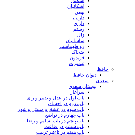
اسکندر
اشکانیان
بهمن
داراب
دارای
رستم
زال
ساسانیان
زو طهماسپ‏
ضحاک
فریدون
تهمورث
حافظ
دیوان حافظ
سعدی
بوستان سعدی
سرآغاز
باب اول در عدل و تدبیر و رای
باب دوم در احسان
باب سوم در عشق و مستی و شور
باب چهارم در تواضع
باب پنجم در باب تسلیم و رضا
باب ششم در قناعت
باب هفتم در تاءثیر تربیت