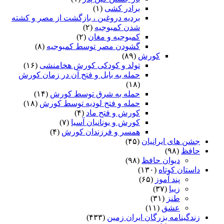
برادر کشی
(۱)
بردیه دروغین ، بازگشت از مصر و کشته
شدن کمبوجیه
(۲)
کمبوجیه و مغان
(۲)
گشودن مصر توسط کمبوجیه
(۸)
کورش
(۸۹)
تولد و کودکی کورش هخامنشی
(۱۶)
حمله به بابل و فتح آن در زمان کورش
(۱۸)
حمله به شرق توسط کورش
(۱۴)
حمله و فتح لودیه توسط کورش
(۱۸)
کورش و فتح ماد
(۴)
کورش و یونانیان آسیا
(۷)
همسر و فرزندان کورش
(۴)
جشن های ایرانیان
(۴۵)
حافظ
(۹۸)
دیوان حافظ
(۹۸)
داستان کوتاه
(۱۳۰)
پند آموز
(۶۵)
زیبا
(۳۷)
طنز
(۳۱)
عشق
(۱۱)
زندگینامه بزرگان ایران زمین
(۴۳۳)