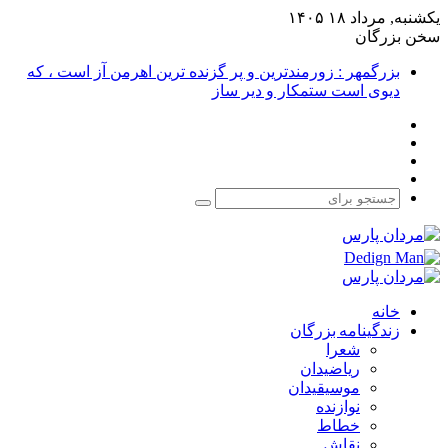
یکشنبه, مرداد ۱۸ ۱۴۰۵
سخن بزرگان
بزرگمهر : زورمندترین و پر گزنده ترین اهرمن آز است ، که
دیوی است ستمکار و دیر ساز
فیس
X
بوک
یوتیوب
اینستاگرام
جستجو
برای
خانه
زندگینامه بزرگان
شعرا
ریاضیدان
موسیقیدان
نوازنده
خطاط
نقاش