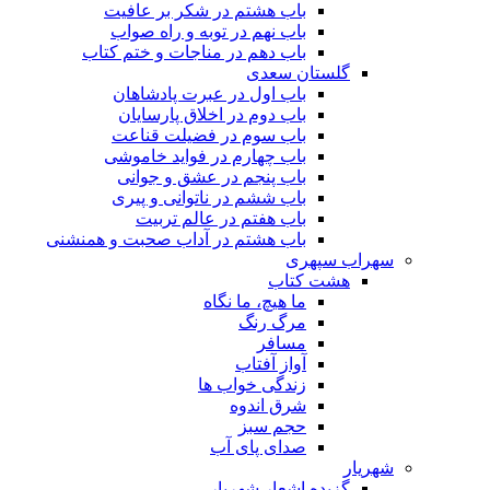
باب هشتم در شکر بر عافیت
باب نهم در توبه و راه صواب
باب دهم در مناجات و ختم کتاب
گلستان سعدی
باب اول در عبرت پادشاهان
باب دوم در اخلاق پارسایان
باب سوم در فضیلت قناعت
باب چهارم در فواید خاموشى
باب پنجم در عشق و جوانى
باب ششم در ناتوانى و پیرى
باب هفتم در عالم تربیت
باب هشتم در آداب صحبت و همنشنى
سهراب سپهری
هشت کتاب
ما هیچ، ما نگاه
مرگ رنگ
مسافر
آواز آفتاب
زندگی خواب ها
شرق اندوه
حجم سبز
صدای پای آب
شهریار
گزیده اشعار شهریار