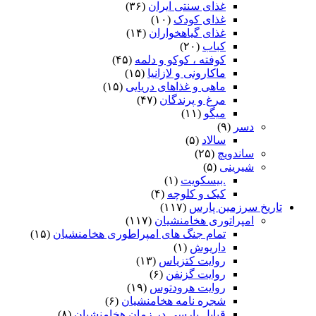
غذای سنتی ایران
(۳۶)
غذای کودک
(۱۰)
غذای گیاهخواران
(۱۴)
کباب
(۲۰)
کوفته ، کوکو و دلمه
(۴۵)
ماکارونی و لازانیا
(۱۵)
ماهی و غذاهای دریایی
(۱۵)
مرغ و پرندگان
(۴۷)
میگو
(۱۱)
دسر
(۹)
سالاد
(۵)
ساندویچ
(۲۵)
شیرینی
(۵)
.بیسکویت
(۱)
کیک و کلوچه
(۴)
تاریخ سرزمین پارس
(۱۱۷)
امپراتوری هخامنشیان
(۱۱۷)
تمام جنگ های امپراطوری هخامنشیان
(۱۵)
داریوش
(۱)
روایت کتزیاس
(۱۳)
روایت گزنفن
(۶)
روایت هرودتوس
(۱۹)
شجره نامه هخامنشیان
(۶)
قبایل پارسی در زمان هخامنشیان
(۸)