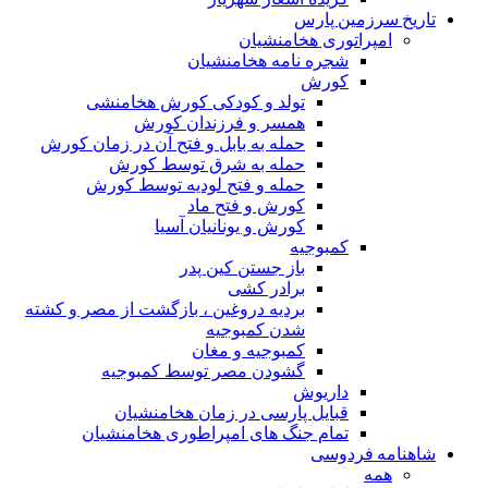
تاریخ سرزمین پارس
امپراتوری هخامنشیان
شجره نامه هخامنشیان
کورش
تولد و کودکی کورش هخامنشی
همسر و فرزندان کورش
حمله به بابل و فتح آن در زمان کورش
حمله به شرق توسط کورش
حمله و فتح لودیه توسط کورش
کورش و فتح ماد
کورش و یونانیان آسیا
کمبوجیه
باز جستن کین پدر
برادر کشی
بردیه دروغین ، بازگشت از مصر و کشته
شدن کمبوجیه
کمبوجیه و مغان
گشودن مصر توسط کمبوجیه
داریوش
قبایل پارسی در زمان هخامنشیان
تمام جنگ های امپراطوری هخامنشیان
شاهنامه فردوسی
همه