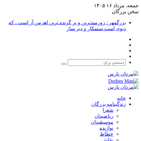
جمعه, مرداد ۱۶ ۱۴۰۵
سخن بزرگان
بزرگمهر : زورمندترین و پر گزنده ترین اهرمن آز است ، که
دیوی است ستمکار و دیر ساز
فیس
X
بوک
یوتیوب
اینستاگرام
جستجو
برای
خانه
زندگینامه بزرگان
شعرا
ریاضیدان
موسیقیدان
نوازنده
خطاط
نقاش