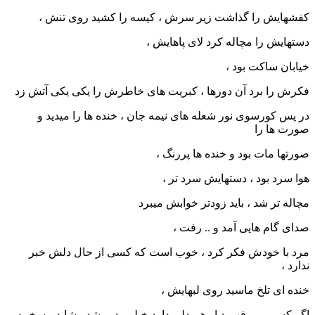
کفشهایش را گذاشت زیر سرش ، کیسه را کشید روی تنش ،
دستهایش را مچاله کرد لای پاهایش ،
خیابان ساکت بود ،
فکرش را برد آن دورها ، کبریت های خاطرش را یکی یکی آتش زد
در پس کورسوی نور شعله های نیمه جان ، خنده ها را میدید و
صورت ها را
صورتها مات بود و خنده ها پررنگ ،
هوا سرد بود ، دستهایش سرد تر ،
مچاله تر شد ، باید زودتر خوابش میبرد
صدای گام هایی آمد و .. رفت ،
مرد با خودش فکر کرد ، خوب است که کسی از حال دلش خبر
ندارد ،
خنده ای تلخ ماسید روی لبهایش ،
اگر کسی می فهمید او هم دلی دارد خیلی بد میشد ، شاید مسخره