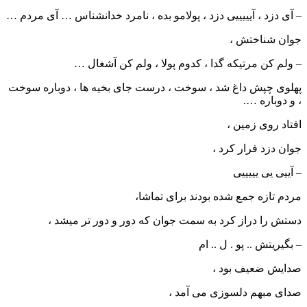
– آی دزد ، آیییییی دزد ، پولامو بده ، نامرد خدانشناس … آی مردم …
جوان شناختش ،
– ولم کن مرتیکه گدا ، کدوم پولا ، ولم کن آشغال …
پهلوی چپش داغ شد ، سوخت ، درست جای بخیه ها ، دوباره سوخت
، و دوباره ….
افتاد روی زمین ،
جوان دزد فرار کرد ،
– آییی یی یییییی
مردم تازه جمع شده بودند برای تماشا،
دستش را دراز کرد به سمت جوان که دور و دور تر میشد ،
– بگیریتش .. پو . ل .. ام
صدایش ضعیف بود ،
صدای مبهم دلسوزی می آمد ،