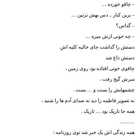
– چاقو خورده …
– برین کنار .. دس بهش نزنین …
– گداس؟
– چه خونی ازش میره …
دستش را گذاشت جای خالیه کلیه اش
دستش داغ شد
چاقوی خونی افتاده بود روی زمین ،
سرش گیج رفت ،
چشمهایش را بست و … بست .
نه تصویر فاطمه را دید نه صدای آدم ها را شنید ،
همه جا تاریک بود … تاریک .
………
همه زندگی اش یک خبر شد توی روزنامه :