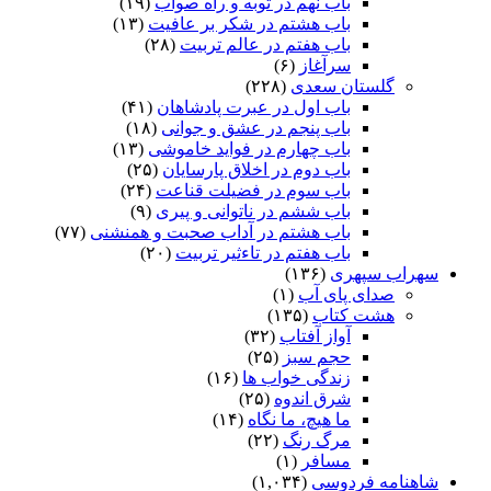
باب نهم در توبه و راه صواب
(۱۹)
باب هشتم در شکر بر عافیت
(۱۳)
باب هفتم در عالم تربیت
(۲۸)
سرآغاز
(۶)
گلستان سعدی
(۲۲۸)
باب اول در عبرت پادشاهان
(۴۱)
باب پنجم در عشق و جوانى
(۱۸)
باب چهارم در فواید خاموشى
(۱۳)
باب دوم در اخلاق پارسایان
(۲۵)
باب سوم در فضیلت قناعت
(۲۴)
باب ششم در ناتوانى و پیرى
(۹)
باب هشتم در آداب صحبت و همنشنى
(۷۷)
باب هفتم در تاءثیر تربیت
(۲۰)
سهراب سپهری
(۱۳۶)
صدای پای آب
(۱)
هشت کتاب
(۱۳۵)
آواز آفتاب
(۳۲)
حجم سبز
(۲۵)
زندگی خواب ها
(۱۶)
شرق اندوه
(۲۵)
ما هیچ، ما نگاه
(۱۴)
مرگ رنگ
(۲۲)
مسافر
(۱)
شاهنامه فردوسی
(۱,۰۳۴)