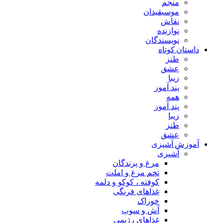
منجم
موسیقیدان
نقاش
نوازنده
نویسندگان
داستان کوتاه
طنز
عشق
زیبا
پند آموز
همه
پند آموز
زیبا
طنز
عشق
آموزش آشپزی
آشپزی
مرغ و پرندگان
تخم مرغ و املت
کوفته ، کوکو و دلمه
غذاهای فرنگی
خوراک
آش و سوپ
غذاهای رژیمی