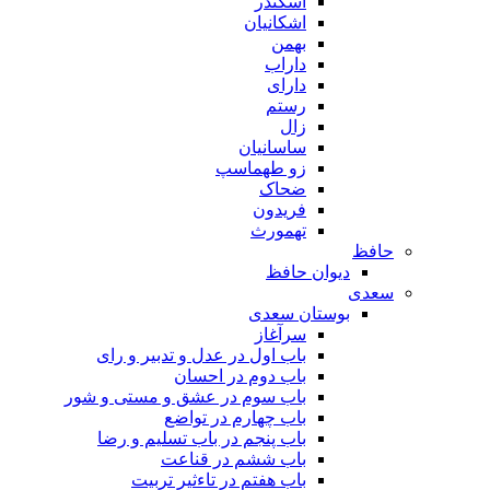
اسکندر
اشکانیان
بهمن
داراب
دارای
رستم
زال
ساسانیان
زو طهماسپ‏
ضحاک
فریدون
تهمورث
حافظ
دیوان حافظ
سعدی
بوستان سعدی
سرآغاز
باب اول در عدل و تدبیر و رای
باب دوم در احسان
باب سوم در عشق و مستی و شور
باب چهارم در تواضع
باب پنجم در باب تسلیم و رضا
باب ششم در قناعت
باب هفتم در تاءثیر تربیت