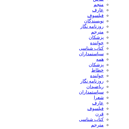
منجم
عارف
فیلسوف
نویسندگان
روزنامه نگار
مترجم
پزشکان
خواننده
کتاب شناسی
سیاستمداران
همه
پزشکان
خطاط
خواننده
روزنامه نگار
ریاضیدان
سیاستمداران
شعرا
عارف
فیلسوف
قرن
کتاب شناسی
مترجم