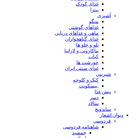
غذای کودک
پیتزا
آشپزی
میگو
غذاهای گوشتی
ماهی و غذاهای دریایی
غذای گیاهخواران
پلو و چلو ها
ماکارونی و لازانیا
کباب
خورشت ها
غذای سنتی ایران
شیرینی
کیک و کلوچه
.بیسکویت
پیش غذا
دسر
سالاد
ساندویچ
دیوان اشعار
فردوسی
شاهنامه فردوسی
جمشید