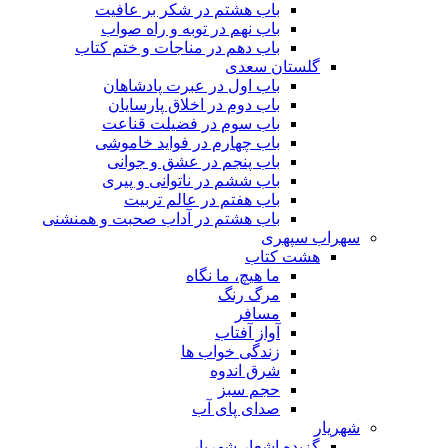
باب هشتم در شکر بر عافیت
باب نهم در توبه و راه صواب
باب دهم در مناجات و ختم کتاب
گلستان سعدی
باب اول در عبرت پادشاهان
باب دوم در اخلاق پارسایان
باب سوم در فضیلت قناعت
باب چهارم در فواید خاموشى
باب پنجم در عشق و جوانى
باب ششم در ناتوانى و پیرى
باب هفتم در عالم تربیت
باب هشتم در آداب صحبت و همنشنى
سهراب سپهری
هشت کتاب
ما هیچ، ما نگاه
مرگ رنگ
مسافر
آواز آفتاب
زندگی خواب ها
شرق اندوه
حجم سبز
صدای پای آب
شهریار
گزیده اشعار شهریار