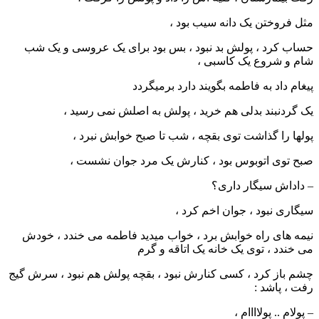
مثل فروختن یک دانه سیب بود ،
حساب کرد ، پولش بد نبود ، بس بود برای یک عروسی و یک شب
شام و شروع یک کاسبی ،
پیغام داد به فاطمه بگویند دارد برمیگردد
یک گردنبند بدلی هم خرید ، پولش به اصلش نمی رسید ،
پولها را گذاشت توی بقچه ، شب تا صبح خوابش نبرد ،
صبح توی اتوبوس بود ، کنارش یک مرد جوان نشست ،
– داداش سیگار داری؟
سیگاری نبود ، جوان اخم کرد ،
نیمه های راه خوابش برد ، خواب میدید فاطمه می خندد ، خودش
می خندد ، توی یک خانه یک اتاقه و گرم
چشم باز کرد ، کسی کنارش نبود ، بقچه پولش هم نبود ، سرش گیج
رفت ، پاشد :
– پولام .. پولاااام ،