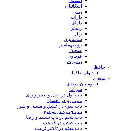
اسکندر
اشکانیان
بهمن
داراب
دارای
رستم
زال
ساسانیان
زو طهماسپ‏
ضحاک
فریدون
تهمورث
حافظ
دیوان حافظ
سعدی
بوستان سعدی
سرآغاز
باب اول در عدل و تدبیر و رای
باب دوم در احسان
باب سوم در عشق و مستی و شور
باب چهارم در تواضع
باب پنجم در باب تسلیم و رضا
باب ششم در قناعت
باب هفتم در تاءثیر تربیت