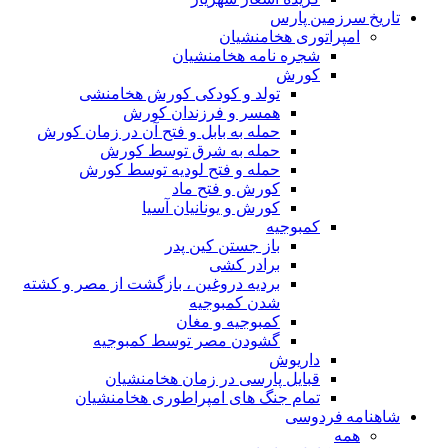
تاریخ سرزمین پارس
امپراتوری هخامنشیان
شجره نامه هخامنشیان
کورش
تولد و کودکی کورش هخامنشی
همسر و فرزندان کورش
حمله به بابل و فتح آن در زمان کورش
حمله به شرق توسط کورش
حمله و فتح لودیه توسط کورش
کورش و فتح ماد
کورش و یونانیان آسیا
کمبوجیه
باز جستن کین پدر
برادر کشی
بردیه دروغین ، بازگشت از مصر و کشته
شدن کمبوجیه
کمبوجیه و مغان
گشودن مصر توسط کمبوجیه
داریوش
قبایل پارسی در زمان هخامنشیان
تمام جنگ های امپراطوری هخامنشیان
شاهنامه فردوسی
همه