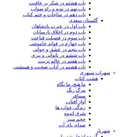
باب هشتم در شکر بر عافیت
باب نهم در توبه و راه صواب
باب دهم در مناجات و ختم کتاب
گلستان سعدی
باب اول در عبرت پادشاهان
باب دوم در اخلاق پارسایان
باب سوم در فضیلت قناعت
باب چهارم در فواید خاموشى
باب پنجم در عشق و جوانى
باب ششم در ناتوانى و پیرى
باب هفتم در عالم تربیت
باب هشتم در آداب صحبت و همنشنى
سهراب سپهری
هشت کتاب
ما هیچ، ما نگاه
مرگ رنگ
مسافر
آواز آفتاب
زندگی خواب ها
شرق اندوه
حجم سبز
صدای پای آب
شهریار
گزیده اشعار شهریار