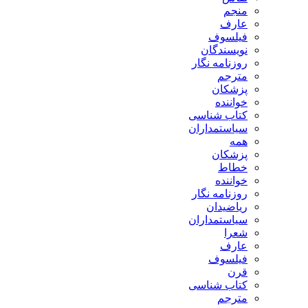
منجم
عارف
فیلسوف
نویسندگان
روزنامه نگار
مترجم
پزشکان
خواننده
کتاب شناسی
سیاستمداران
همه
پزشکان
خطاط
خواننده
روزنامه نگار
ریاضیدان
سیاستمداران
شعرا
عارف
فیلسوف
قرن
کتاب شناسی
مترجم