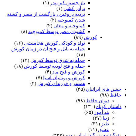
باز جستن کین پدر
(۱)
برادر کشی
(۱)
بردیه دروغین ، بازگشت از مصر و کشته
شدن کمبوجیه
(۲)
کمبوجیه و مغان
(۲)
گشودن مصر توسط کمبوجیه
(۸)
کورش
(۸۹)
تولد و کودکی کورش هخامنشی
(۱۶)
حمله به بابل و فتح آن در زمان کورش
(۱۸)
حمله به شرق توسط کورش
(۱۴)
حمله و فتح لودیه توسط کورش
(۱۸)
کورش و فتح ماد
(۴)
کورش و یونانیان آسیا
(۷)
همسر و فرزندان کورش
(۴)
جشن های ایرانیان
(۴۵)
حافظ
(۹۸)
دیوان حافظ
(۹۸)
داستان کوتاه
(۱۳۰)
پند آموز
(۶۵)
زیبا
(۳۷)
طنز
(۳۱)
عشق
(۱۱)
زندگینامه بزرگان ایران زمین
(۴۳۳)