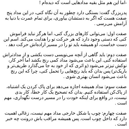
-اما این هم مثل بقیه مدادهایی است که دیده‌ام !
پدربزرگ گفت: بستگی دارد چطور به آن نگاه کنی، در این مداد پنج
صفت هست که اگر به دستشان بیاوری، برای تمام عمرت با دنیا به
آرامش می‌رسی .
صفت اول: می‌توانی کارهای بزرگ کنی، اما هرگز نباید فراموش
کنی که دستی وجود دارد که هر حرکت تو را هدایت می‌کند. اسم این
دست خداست، او همیشه باید تو را در مسیر اراده‌اش حرکت دهد .
صفت دوم: باید گاهی از آنچه می‌نویسی دست بکشی و از مدادتراش
استفاده کنی. این باعث می‌شود مداد کمی رنج بکشد اما آخر کار،
نوکش تیزتر می‌شود (و اثری که از خود به جا می‌گذارد ظریف‌تر و
باریک‌تر) پس بدان که باید رنج‌هایی را تحمل کنی، چرا که این رنج
باعث می‌‌شود انسان بهتری شوی .
صفت سوم: مداد همیشه اجازه می‌دهد برای پاک کردن یک اشتباه،
از پاک‌کن استفاده کنیم. بدان که تصحیح یک کار خطا، کار بدی
نیست، در واقع برای اینکه خودت را در مسیر درست نگهداری، مهم
است .
صفت چهارم: چوب یا شکل خارجی مداد مهم نیست، زغالی اهمیت
دارد که داخل چوب است. پس همیشه مراقب باش درونت چه خبر
است .