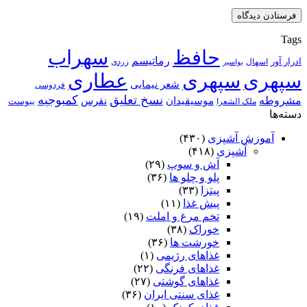
Tags
حافظ
سهراب
رماتیسم
ادرار آور
اسهال
زردی
بواسیر
سپهری
سپهری
عطاری
شعر نیمایی
فردوسی
نسخ تعلیق
کمبوجیه
مشروطه
موسیقیدان
نقرس
یبوست
ملک الشعرا
دسته‌ها
آموزش آشپزی
(۴۳۰)
آشپزی
(۴۱۸)
آش و سوپ
(۲۹)
پلو و چلو ها
(۳۶)
پیتزا
(۳۳)
پیش غذا
(۱۱)
تخم مرغ و املت
(۱۹)
خوراک
(۳۸)
خورشت ها
(۳۶)
غذاهای رژیمی
(۱)
غذاهای فرنگی
(۲۲)
غذاهای گوشتی
(۲۷)
غذای سنتی ایران
(۳۶)