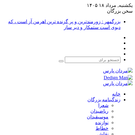
یکشنبه, مرداد ۱۸ ۱۴۰۵
سخن بزرگان
بزرگمهر : زورمندترین و پر گزنده ترین اهرمن آز است ، که
دیوی است ستمکار و دیر ساز
فیس
X
بوک
یوتیوب
اینستاگرام
جستجو
برای
خانه
زندگینامه بزرگان
شعرا
ریاضیدان
موسیقیدان
نوازنده
خطاط
نقاش