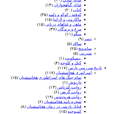
غذای کودک
(۱۰)
غذای گیاهخواران
(۱۴)
کباب
(۲۰)
کوفته ، کوکو و دلمه
(۴۵)
ماکارونی و لازانیا
(۱۵)
ماهی و غذاهای دریایی
(۱۵)
مرغ و پرندگان
(۴۷)
میگو
(۱۱)
دسر
(۹)
سالاد
(۵)
ساندویچ
(۲۵)
شیرینی
(۵)
.بیسکویت
(۱)
کیک و کلوچه
(۴)
تاریخ سرزمین پارس
(۱۱۷)
امپراتوری هخامنشیان
(۱۱۷)
تمام جنگ های امپراطوری هخامنشیان
(۱۵)
داریوش
(۱)
روایت کتزیاس
(۱۳)
روایت گزنفن
(۶)
روایت هرودتوس
(۱۹)
شجره نامه هخامنشیان
(۶)
قبایل پارسی در زمان هخامنشیان
(۸)
کمبوجیه
(۱۵)