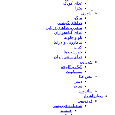
غذای کودک
پیتزا
آشپزی
میگو
غذاهای گوشتی
ماهی و غذاهای دریایی
غذای گیاهخواران
پلو و چلو ها
ماکارونی و لازانیا
کباب
خورشت ها
غذای سنتی ایران
شیرینی
کیک و کلوچه
.بیسکویت
پیش غذا
دسر
سالاد
ساندویچ
دیوان اشعار
فردوسی
شاهنامه فردوسی
جمشید