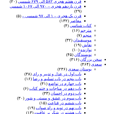
قرن هفتم هجری ۵۸۲ الی ۶۷۹ شمسی
(۲۰)
قرن یازدهم هجری – ۹۷۰ الی ۱۰۶۷ شمسی
(۲۹)
قرن یک هجری – ۱ الی ۹۷ شمسی –
(۵)
معاصر
(۱۳۲)
کتاب شناسی
(۴)
مترجم
(۱۶)
منجم
(۷)
موسیقیدان
(۳۲)
نقاش
(۱۹)
نوازنده
(۱۰)
نویسندگان
(۴۵)
سخن بزرگان
(۳۱۶)
سعدی
(۴۶۴)
بوستان سعدی
(۲۳۶)
باب اول در عدل و تدبیر و رای
(۳۸)
باب پنجم در باب تسلیم و رضا
(۱۶)
باب چهارم در تواضع
(۳۱)
باب دهم در مناجات و ختم کتاب
(۶)
باب دوم در احسان
(۳۳)
باب سوم در عشق و مستی و شور
(۳۰)
باب ششم در قناعت
(۱۵)
باب نهم در توبه و راه صواب
(۱۹)
باب هشتم در شکر بر عافیت
(۱۳)