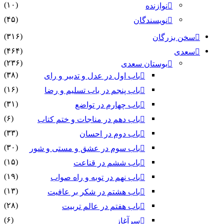
(۱۰)
نوازنده
(۴۵)
نویسندگان
(۳۱۶)
سخن بزرگان
(۴۶۴)
سعدی
(۲۳۶)
بوستان سعدی
(۳۸)
باب اول در عدل و تدبیر و رای
(۱۶)
باب پنجم در باب تسلیم و رضا
(۳۱)
باب چهارم در تواضع
(۶)
باب دهم در مناجات و ختم کتاب
(۳۳)
باب دوم در احسان
(۳۰)
باب سوم در عشق و مستی و شور
(۱۵)
باب ششم در قناعت
(۱۹)
باب نهم در توبه و راه صواب
(۱۳)
باب هشتم در شکر بر عافیت
(۲۸)
باب هفتم در عالم تربیت
(۶)
سرآغاز