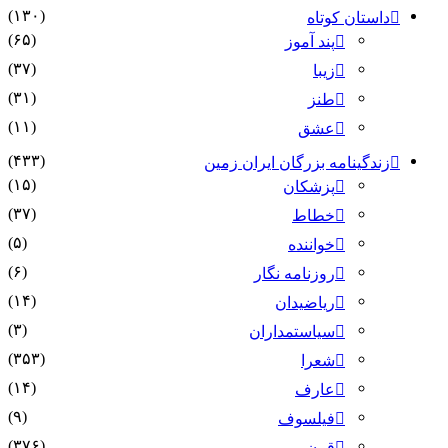
(۱۳۰)
داستان کوتاه
(۶۵)
پند آموز
(۳۷)
زیبا
(۳۱)
طنز
(۱۱)
عشق
(۴۳۳)
زندگینامه بزرگان ایران زمین
(۱۵)
پزشکان
(۳۷)
خطاط
(۵)
خواننده
(۶)
روزنامه نگار
(۱۴)
ریاضیدان
(۳)
سیاستمداران
(۳۵۳)
شعرا
(۱۴)
عارف
(۹)
فیلسوف
(۳۷۶)
قرن