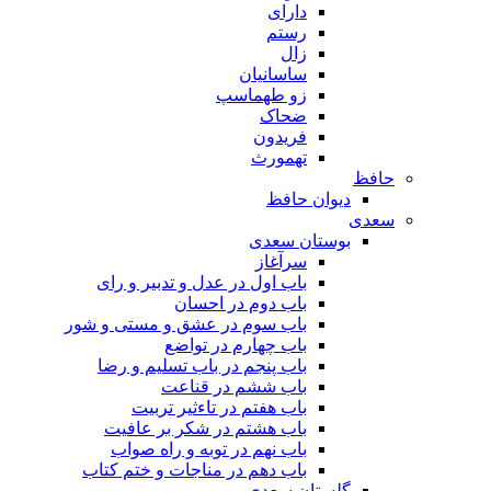
دارای
رستم
زال
ساسانیان
زو طهماسپ‏
ضحاک
فریدون
تهمورث
حافظ
دیوان حافظ
سعدی
بوستان سعدی
سرآغاز
باب اول در عدل و تدبیر و رای
باب دوم در احسان
باب سوم در عشق و مستی و شور
باب چهارم در تواضع
باب پنجم در باب تسلیم و رضا
باب ششم در قناعت
باب هفتم در تاءثیر تربیت
باب هشتم در شکر بر عافیت
باب نهم در توبه و راه صواب
باب دهم در مناجات و ختم کتاب
گلستان سعدی