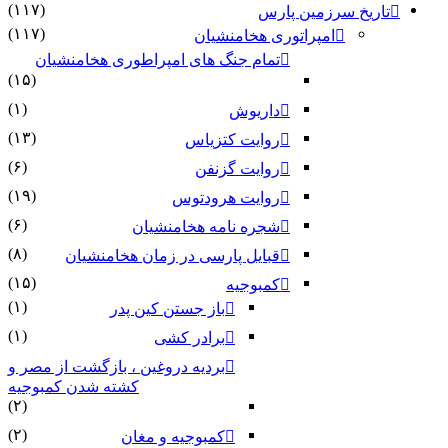
(۱۱۷)
تاریخ سرزمین پارس
(۱۱۷)
امپراتوری هخامنشیان
تمام جنگ های امپراطوری هخامنشیان
(۱۵)
(۱)
داریوش
(۱۳)
روایت کتزیاس
(۶)
روایت گزنفن
(۱۹)
روایت هرودتوس
(۶)
شجره نامه هخامنشیان
(۸)
قبایل پارسی در زمان هخامنشیان
(۱۵)
کمبوجیه
(۱)
باز جستن کین پدر
(۱)
برادر کشی
بردیه دروغین ، بازگشت از مصر و
کشته شدن کمبوجیه
(۲)
(۲)
کمبوجیه و مغان