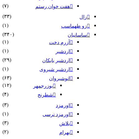
(۷)
هفت خوان رستم‏
(۳۳)
زال
(۱)
زو طهماسپ‏
(۳۴۰)
ساسانیان
(۱)
آزرم دخت
(۱)
اردشیر
(۲۹)
اردشیر بابکان
(۱)
اردشیر شیروی
(۶۳)
انوشیروان
(۱۲)
بوزرجمهر
(۴)
شطرنج
(۳)
اورمزد
(۱)
اورمزد نرسى‏
(۳)
بلاش
(۲)
بهرام