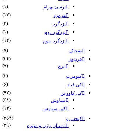
(۱)
نرسئ بهرام‏
(۱۳)
هرمزد
(۳)
یزدگرد
(۱)
یزدگرد دوم
(۱۴)
یزدگرد سوم
(۷)
ضحاک
(۲۶)
فریدون
(۷)
ایرج
(۲)
کیومرث
(۶)
کی قباد
(۹۳)
کی کاووس
(۵۸)
سیاوش
(۱۳)
کین سیاوش
(۲۵۴)
کیخسرو
(۲۹)
داستان بیژن و منیژه