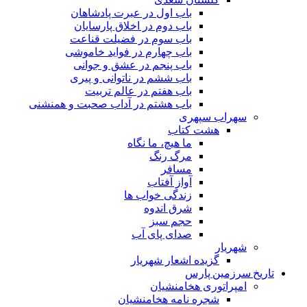
باب اول در عبرت پادشاهان
باب دوم در اخلاق پارسایان
باب سوم در فضیلت قناعت
باب چهارم در فواید خاموشى
باب پنجم در عشق و جوانى
باب ششم در ناتوانى و پیرى
باب هفتم در عالم تربیت
باب هشتم در آداب صحبت و همنشنى
سهراب سپهری
هشت کتاب
ما هیچ، ما نگاه
مرگ رنگ
مسافر
آواز آفتاب
زندگی خواب ها
شرق اندوه
حجم سبز
صدای پای آب
شهریار
گزیده اشعار شهریار
تاریخ سرزمین پارس
امپراتوری هخامنشیان
شجره نامه هخامنشیان