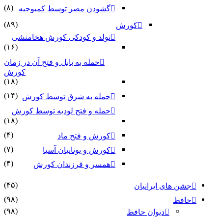
(۸)
گشودن مصر توسط کمبوجیه
(۸۹)
کورش
تولد و کودکی کورش هخامنشی
(۱۶)
حمله به بابل و فتح آن در زمان
کورش
(۱۸)
(۱۴)
حمله به شرق توسط کورش
حمله و فتح لودیه توسط کورش
(۱۸)
(۴)
کورش و فتح ماد
(۷)
کورش و یونانیان آسیا
(۴)
همسر و فرزندان کورش
(۴۵)
جشن های ایرانیان
(۹۸)
حافظ
(۹۸)
دیوان حافظ