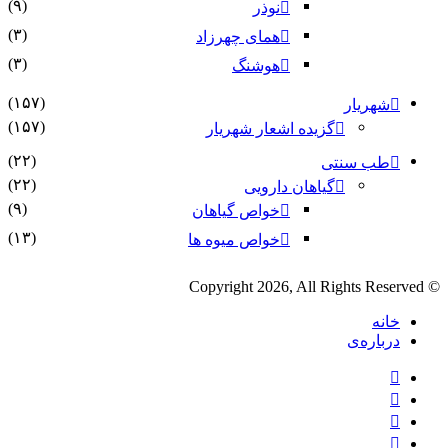
(۹)
نوذر
(۳)
هماى چهرزاد
(۳)
هوشنگ
(۱۵۷)
شهریار
(۱۵۷)
گزیده اشعار شهریار
(۲۲)
طب سنتی
(۲۲)
گیاهان دارویی
(۹)
خواص گیاهان
(۱۳)
خواص میوه ها
© Copyright 2026, All Rights Reserved
خانه
درباره‌ی
فیس
بوک
X
یوتیوب
اینستاگرام