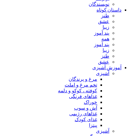
نویسندگان
داستان کوتاه
طنز
عشق
زیبا
پند آموز
همه
پند آموز
زیبا
طنز
عشق
آموزش آشپزی
آشپزی
مرغ و پرندگان
تخم مرغ و املت
کوفته ، کوکو و دلمه
غذاهای فرنگی
خوراک
آش و سوپ
غذاهای رژیمی
غذای کودک
پیتزا
آشپزی