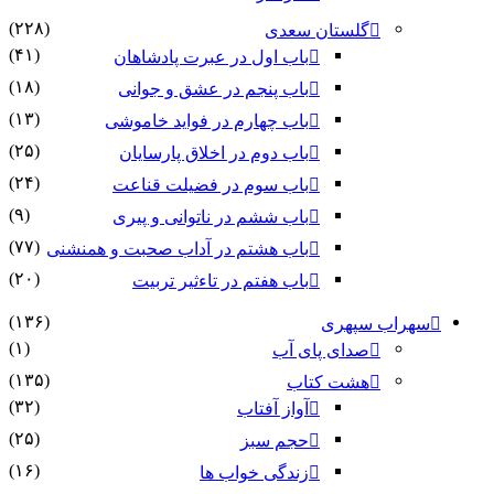
(۲۲۸)
گلستان سعدی
(۴۱)
باب اول در عبرت پادشاهان
(۱۸)
باب پنجم در عشق و جوانى
(۱۳)
باب چهارم در فواید خاموشى
(۲۵)
باب دوم در اخلاق پارسایان
(۲۴)
باب سوم در فضیلت قناعت
(۹)
باب ششم در ناتوانى و پیرى
(۷۷)
باب هشتم در آداب صحبت و همنشنى
(۲۰)
باب هفتم در تاءثیر تربیت
(۱۳۶)
سهراب سپهری
(۱)
صدای پای آب
(۱۳۵)
هشت کتاب
(۳۲)
آواز آفتاب
(۲۵)
حجم سبز
(۱۶)
زندگی خواب ها