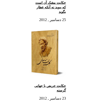
حکایت مشک آن است
که ببوید نه آنکه عطار
بگوید
25 دسامبر , 2012
حکایت حریص با جهانی
گرسنه
23 دسامبر , 2012