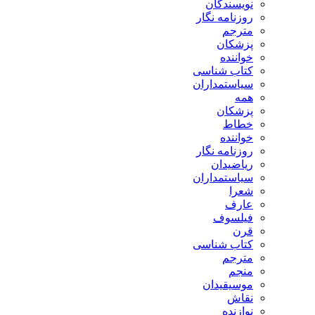
نویسندگان
روزنامه نگار
مترجم
پزشکان
خواننده
کتاب شناسی
سیاستمداران
همه
پزشکان
خطاط
خواننده
روزنامه نگار
ریاضیدان
سیاستمداران
شعرا
عارف
فیلسوف
قرن
کتاب شناسی
مترجم
منجم
موسیقیدان
نقاش
نوازنده