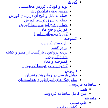
کورش
تولد و کودکی کورش هخامنشی
همسر و فرزندان کورش
حمله به بابل و فتح آن در زمان کورش
حمله به شرق توسط کورش
حمله و فتح لودیه توسط کورش
کورش و فتح ماد
کورش و یونانیان آسیا
کمبوجیه
باز جستن کین پدر
برادر کشی
بردیه دروغین ، بازگشت از مصر و کشته
شدن کمبوجیه
کمبوجیه و مغان
گشودن مصر توسط کمبوجیه
داریوش
قبایل پارسی در زمان هخامنشیان
تمام جنگ های امپراطوری هخامنشیان
شاهنامه فردوسی
همه
متن کامل شاهنامه فردوسی
متفرقه
طب سنتی
گیاهان دارویی