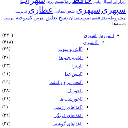
رماتیسم
ادرار آور
اسهال
زردی
بواسیر
سپهری
سپهری
عطاری
شعر نیمایی
فردوسی
نسخ تعلیق
کمبوجیه
مشروطه
موسیقیدان
نقرس
یبوست
ملک الشعرا
دسته‌ها
(۴۳۰)
آموزش آشپزی
(۴۱۸)
آشپزی
(۲۹)
آش و سوپ
(۳۶)
پلو و چلو ها
(۳۳)
پیتزا
(۱۱)
پیش غذا
(۱۹)
تخم مرغ و املت
(۳۸)
خوراک
(۳۶)
خورشت ها
(۱)
غذاهای رژیمی
(۲۲)
غذاهای فرنگی
(۲۷)
غذاهای گوشتی