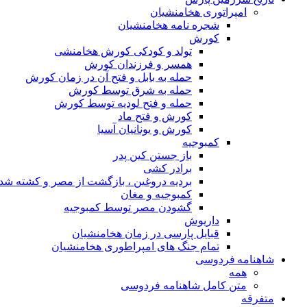
امپراتوری هخامنشیان
شجره نامه هخامنشیان
کورش
تولد و کودکی کورش هخامنشی
همسر و فرزندان کورش
حمله به بابل و فتح آن در زمان کورش
حمله به شرق توسط کورش
حمله و فتح لودیه توسط کورش
کورش و فتح ماد
کورش و یونانیان آسیا
کمبوجیه
باز جستن کین پدر
برادر کشی
بردیه دروغین ، بازگشت از مصر و کشته شد
کمبوجیه و مغان
گشودن مصر توسط کمبوجیه
داریوش
قبایل پارسی در زمان هخامنشیان
تمام جنگ های امپراطوری هخامنشیان
شاهنامه فردوسی
همه
متن کامل شاهنامه فردوسی
متفرقه