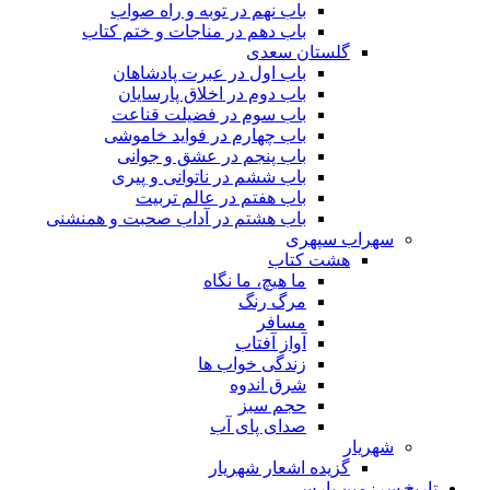
باب نهم در توبه و راه صواب
باب دهم در مناجات و ختم کتاب
گلستان سعدی
باب اول در عبرت پادشاهان
باب دوم در اخلاق پارسایان
باب سوم در فضیلت قناعت
باب چهارم در فواید خاموشى
باب پنجم در عشق و جوانى
باب ششم در ناتوانى و پیرى
باب هفتم در عالم تربیت
باب هشتم در آداب صحبت و همنشنى
سهراب سپهری
هشت کتاب
ما هیچ، ما نگاه
مرگ رنگ
مسافر
آواز آفتاب
زندگی خواب ها
شرق اندوه
حجم سبز
صدای پای آب
شهریار
گزیده اشعار شهریار
تاریخ سرزمین پارس