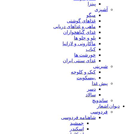
پیتزا
آشپزی
میگو
غذاهای گوشتی
ماهی و غذاهای دریایی
غذای گیاهخواران
پلو و چلو ها
ماکارونی و لازانیا
کباب
خورشت ها
غذای سنتی ایران
شیرینی
کیک و کلوچه
.بیسکویت
پیش غذا
دسر
سالاد
ساندویچ
دیوان اشعار
فردوسی
شاهنامه فردوسی
جمشید
اسکندر