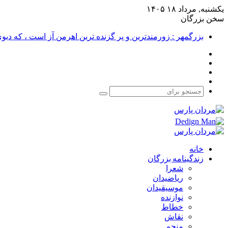
یکشنبه, مرداد ۱۸ ۱۴۰۵
سخن بزرگان
بزرگمهر : زورمندترین و پر گزنده ترین اهرمن آز است ، که دی
فیس
X
بوک
یوتیوب
اینستاگرام
جستجو
برای
خانه
زندگینامه بزرگان
شعرا
ریاضیدان
موسیقیدان
نوازنده
خطاط
نقاش
منجم