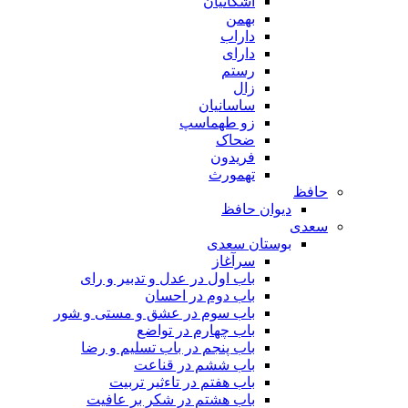
اشکانیان
بهمن
داراب
دارای
رستم
زال
ساسانیان
زو طهماسپ‏
ضحاک
فریدون
تهمورث
حافظ
دیوان حافظ
سعدی
بوستان سعدی
سرآغاز
باب اول در عدل و تدبیر و رای
باب دوم در احسان
باب سوم در عشق و مستی و شور
باب چهارم در تواضع
باب پنجم در باب تسلیم و رضا
باب ششم در قناعت
باب هفتم در تاءثیر تربیت
باب هشتم در شکر بر عافیت