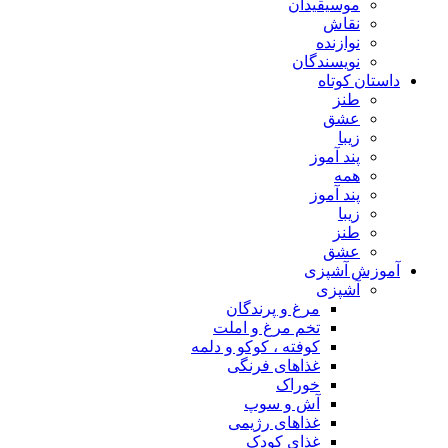
موسیقیدان
نقاش
نوازنده
نویسندگان
داستان کوتاه
طنز
عشق
زیبا
پند آموز
همه
پند آموز
زیبا
طنز
عشق
آموزش آشپزی
آشپزی
مرغ و پرندگان
تخم مرغ و املت
کوفته ، کوکو و دلمه
غذاهای فرنگی
خوراک
آش و سوپ
غذاهای رژیمی
غذای کودک