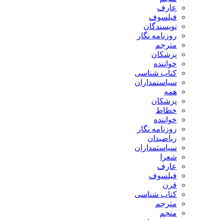
عارف
فیلسوف
نویسندگان
روزنامه نگار
مترجم
پزشکان
خواننده
کتاب شناسی
سیاستمداران
همه
پزشکان
خطاط
خواننده
روزنامه نگار
ریاضیدان
سیاستمداران
شعرا
عارف
فیلسوف
قرن
کتاب شناسی
مترجم
منجم