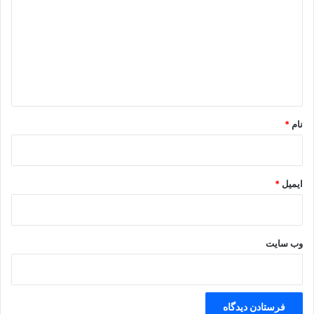
د
گ
ا
ه
*
نام
*
ایمیل
*
وب‌ سایت