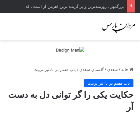
بزرگمهر : زورمندترین و پر گزنده ترین اهرمن آز است ، که دیوی است ستمکار و دیر ساز
خانه
/
سعدی
/
گلستان سعدی
/
باب هفتم در تاءثير تربيت
باب هفتم در تاءثير تربيت
حکایت یکى را گر توانى دل به دست
آر