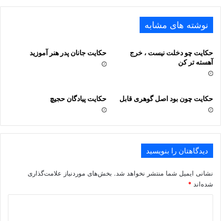
نوشته های مشابه
هنر باید، به صورت مى توان کرد
به ایوانها در، از شنگرف و زنگار
حکایت چو دخلت نیست ، خرج
حکایت جانان پدر هنر آموزید
آهسته تر کن
چو انسان را نباشد فضل و احسان
حکایت چون بود اصل گوهرى قابل
حکایت پیادگان حجیچ
چه فرق از آدمى با نقش دیوار
بدست آوردن دنیا هنر نیست
دیدگاهتان را بنویسید
یکى را گر توانى دل به دست آر
نشانی ایمیل شما منتشر نخواهد شد.
بخش‌های موردنیاز علامت‌گذاری
.
شده‌اند
*
د
ی