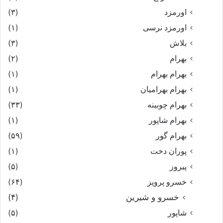
اورمزد
(۳)
اورمزد نرسى‏
(۱)
بلاش
(۳)
بهرام
(۲)
بهرام بهرام
(۱)
بهرام بهرامیان‏
(۱)
بهرام چوبینه
(۳۳)
بهرام شاپور
(۱)
بهرام گور
(۵۹)
پوران دخت
(۱)
پیروز
(۵)
خسرو پرویز
(۶۴)
خسرو و شیرین
(۴)
شاپور
(۵)