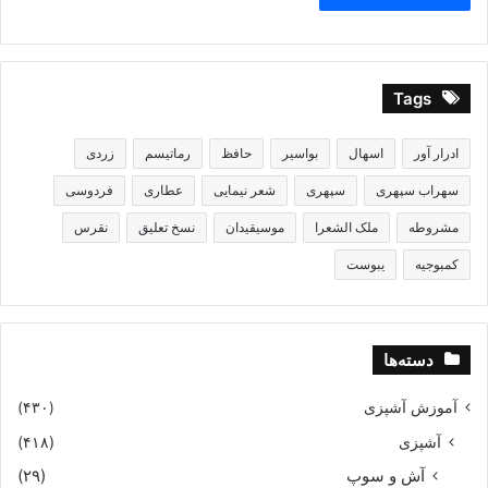
Tags
ادرار آور
اسهال
بواسیر
حافظ
رماتیسم
زردی
سهراب سپهری
سپهری
شعر نیمایی
عطاری
فردوسی
مشروطه
ملک الشعرا
موسیقیدان
نسخ تعلیق
نقرس
کمبوجیه
یبوست
دسته‌ها
آموزش آشپزی
(۴۳۰)
آشپزی
(۴۱۸)
آش و سوپ
(۲۹)