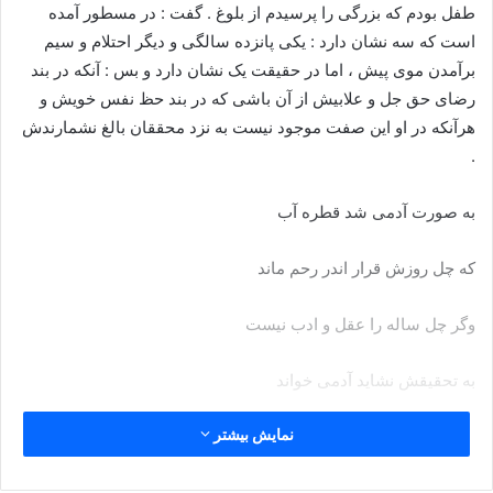
طفل بودم که بزرگی را پرسیدم از بلوغ . گفت : در مسطور آمده
است که سه نشان دارد : یکی پانزده سالگی و دیگر احتلام و سیم
برآمدن موی پیش ، اما در حقیقت یک نشان دارد و بس : آنکه در بند
رضای حق جل و علابیش از آن باشی که در بند حظ نفس خویش و
هرآنکه در او این صفت موجود نیست به نزد محققان بالغ نشمارندش
.
به صورت آدمى شد قطره آب
که چل روزش قرار اندر رحم ماند
وگر چل ساله را عقل و ادب نیست
به تحقیقش نشاید آدمى خواند
نمایش بیشتر
جوانمردى و لطفست آدمیت
همین نقش هیولایى مپندار