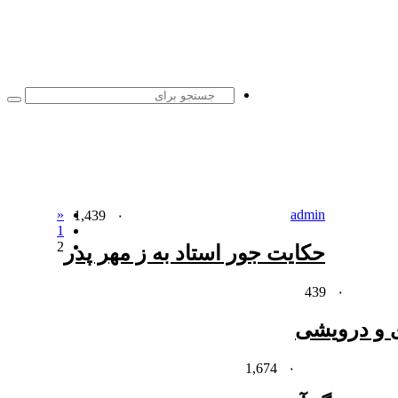
جست
برا
«
admin
1,439
۰
1
2
حکایت جور استاد به ز مهر پدر
439
۰
ی و درویشی
1,674
۰