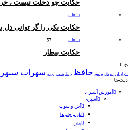
حکایت چو دخلت نیست ، خرج
admin
حکایت یکى را گر توانى دل ب
admin
57
۰
حکایت بیطار
Tags
حافظ
سهراب سپهر
رماتیسم
ادرار آور
اسهال
زردی
بواسیر
دسته‌ها
آموزش آشپزی
آشپزی
آش و سوپ
پلو و چلو ها
پیتزا