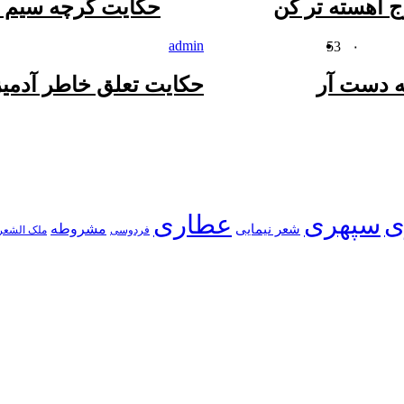
 آهسته تر کن
حکایت گرچه سیم و
admin
53
۰
ه دست آر
حکایت تعلق خاطر آدمی
ی
سپهری
عطاری
شعر نیمایی
مشروطه
فردوسی
ملک الشعر