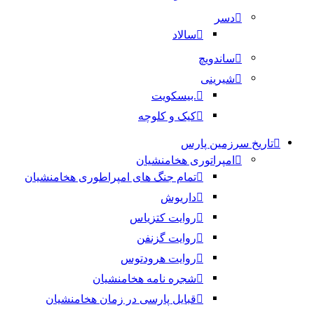
دسر
سالاد
ساندویچ
شیرینی
.بیسکویت
کیک و کلوچه
تاریخ سرزمین پارس
امپراتوری هخامنشیان
تمام جنگ های امپراطوری هخامنشیان
داریوش
روایت کتزیاس
روایت گزنفن
روایت هرودتوس
شجره نامه هخامنشیان
قبایل پارسی در زمان هخامنشیان