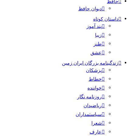
حافظ
دیوان حافظ
داستان کوتاه
پند آموز
زیبا
طنز
عشق
زندگینامه بزرگان ایران زمین
پزشکان
خطاط
خواننده
روزنامه نگار
ریاضیدان
سیاستمداران
شعرا
عارف