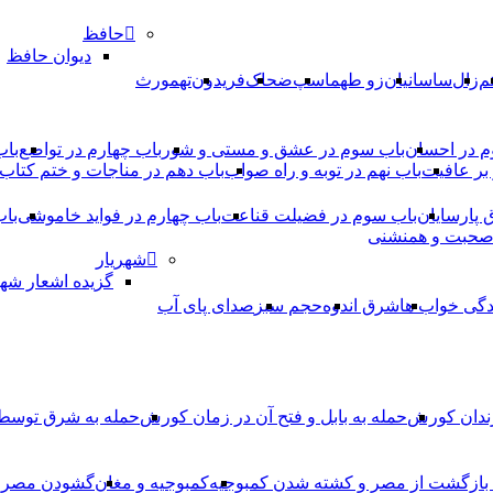
حافظ
دیوان حافظ
م
زال
ساسانیان
زو طهماسپ‏
ضحاک
فریدون
تهمورث
م در احسان
باب سوم در عشق و مستی و شور
باب چهارم در تواضع
باب
بر عافیت
باب نهم در توبه و راه صواب
باب دهم در مناجات و ختم کتاب
ق پارسایان
باب سوم در فضیلت قناعت
باب چهارم در فواید خاموشى
باب
 صحبت و همنشنى
شهریار
گزیده اشعار شهر
دگی خواب ها
شرق اندوه
حجم سبز
صدای پای آب
ندان کورش
حمله به بابل و فتح آن در زمان کورش
حمله به شرق توس
، بازگشت از مصر و کشته شدن کمبوجیه
کمبوجیه و مغان
گشودن مصر ت