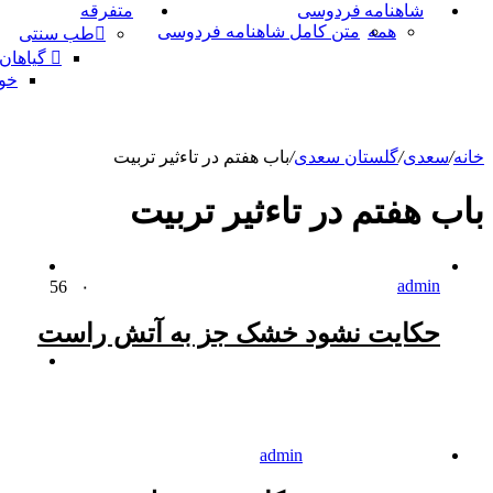
شاهنامه فردوسی
متفرقه
همه
متن کامل شاهنامه فردوسی
طب سنتی
گیاهان
خو
خانه
/
سعدی
/
گلستان سعدی
/
باب هفتم در تاءثير تربيت
باب هفتم در تاءثير تربيت
admin
56
۰
حکایت نشود خشک جز به آتش راست
admin