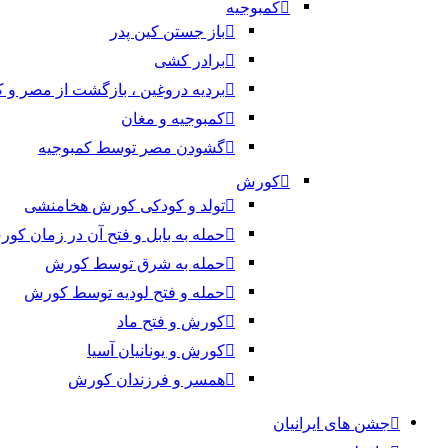
کمبوجیه
باز جستن کین پدر
برادر کشی
بردیه دروغین ، بازگشت از مصر و 
کمبوجیه و مغان
گشودن مصر توسط کمبوجیه
کورش
تولد و کودکی کورش هخامنشی
حمله به بابل و فتح آن در زمان کو
حمله به شرق توسط کورش
حمله و فتح لودیه توسط کورش
کورش و فتح ماد
کورش و یونانیان آسیا
همسر و فرزندان کورش
جشن های ایرانیان