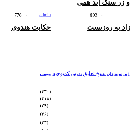
 زر سنگ آید همى
admin
778
۰
293
۰
زاد به روزیست
حکایت هندوی
نسخ تعلیق
کمبوجیه
موسیقیدان
نقرس
یبوست
ا
(۴۳۰)
(۴۱۸)
(۲۹)
(۳۶)
(۳۳)