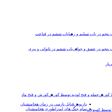
 پنجم در باب تسلیم و رضا
باب ششم در قناعت
 پنجم در عشق و جوانى
باب ششم در ناتوانى و پیرى
یار
ط کورش
حمله و فتح لودیه توسط کورش
کورش و فتح ماد
داریوش
قبایل پارسی در زمان هخامنشیان
تمام جنگ های امپراطوری هخامنشیان
وسط کمبوجیه