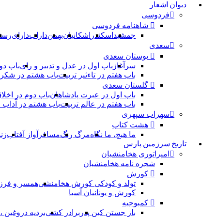
دیوان اشعار
فردوسی
شاهنامه فردوسی
جمشید
اسکندر
اشکانیان
بهمن
داراب
دارای
رست
سعدی
بوستان سعدی
سرآغاز
باب اول در عدل و تدبیر و رای
باب دو
باب هفتم در تاءثیر تربیت
باب هشتم در شکر 
گلستان سعدی
باب اول در عبرت پادشاهان
باب دوم در اخلا
باب هفتم در عالم تربیت
باب هشتم در آداب
سهراب سپهری
هشت کتاب
ما هیچ، ما نگاه
مرگ رنگ
مسافر
آواز آفتاب
زن
تاریخ سرزمین پارس
امپراتوری هخامنشیان
شجره نامه هخامنشیان
کورش
تولد و کودکی کورش هخامنشی
همسر و فرز
کورش و یونانیان آسیا
کمبوجیه
باز جستن کین پدر
برادر کشی
بردیه دروغین 