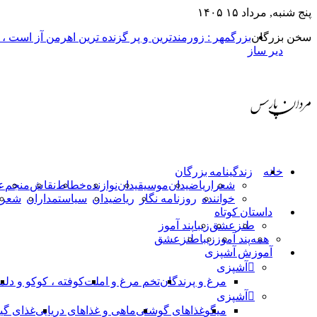
پنج شنبه, مرداد ۱۵ ۱۴۰۵
سخن بزرگان
بزرگمهر : زورمندترین و پر گزنده ترین اهرمن آز است ،
دیر ساز
خانه
زندگینامه بزرگان
شعرا
ریاضیدان
موسیقیدان
نوازنده
خطاط
نقاش
منجم
ع
خواننده
روزنامه نگار
ریاضیدان
سیاستمداران
شعرا
داستان کوتاه
طنز
عشق
زیبا
پند آموز
همه
پند آموز
زیبا
طنز
عشق
آموزش آشپزی
آشپزی
مرغ و پرندگان
تخم مرغ و املت
کوفته ، کوکو و دلم
آشپزی
میگو
غذاهای گوشتی
ماهی و غذاهای دریایی
غذای گی