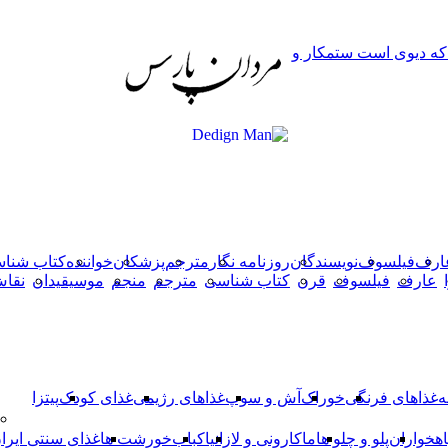
دکمه
 که دیوی است ستمکار و
بازگشت
به
بالا
ارف
فیلسوف
نویسندگان
روزنامه نگار
مترجم
پزشکان
خواننده
کتاب شنا
عارف
فیلسوف
قرن
کتاب شناسی
مترجم
منجم
موسیقیدان
نقا
ه
غذاهای فرنگی
خوراک
آش و سوپ
غذاهای رژیمی
غذای کودک
پیتزا
اهخواران
پلو و چلو ها
ماکارونی و لازانیا
کباب
خورشت ها
غذای سنتی ایرا