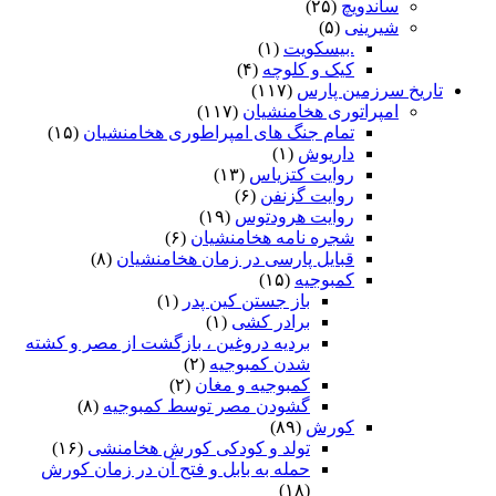
ساندویچ
(۲۵)
شیرینی
(۵)
.بیسکویت
(۱)
کیک و کلوچه
(۴)
تاریخ سرزمین پارس
(۱۱۷)
امپراتوری هخامنشیان
(۱۱۷)
تمام جنگ های امپراطوری هخامنشیان
(۱۵)
داریوش
(۱)
روایت کتزیاس
(۱۳)
روایت گزنفن
(۶)
روایت هرودتوس
(۱۹)
شجره نامه هخامنشیان
(۶)
قبایل پارسی در زمان هخامنشیان
(۸)
کمبوجیه
(۱۵)
باز جستن کین پدر
(۱)
برادر کشی
(۱)
بردیه دروغین ، بازگشت از مصر و کشته
شدن کمبوجیه
(۲)
کمبوجیه و مغان
(۲)
گشودن مصر توسط کمبوجیه
(۸)
کورش
(۸۹)
تولد و کودکی کورش هخامنشی
(۱۶)
حمله به بابل و فتح آن در زمان کورش
(۱۸)