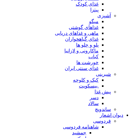
غذای کودک
پیتزا
آشپزی
میگو
غذاهای گوشتی
ماهی و غذاهای دریایی
غذای گیاهخواران
پلو و چلو ها
ماکارونی و لازانیا
کباب
خورشت ها
غذای سنتی ایران
شیرینی
کیک و کلوچه
.بیسکویت
پیش غذا
دسر
سالاد
ساندویچ
دیوان اشعار
فردوسی
شاهنامه فردوسی
جمشید