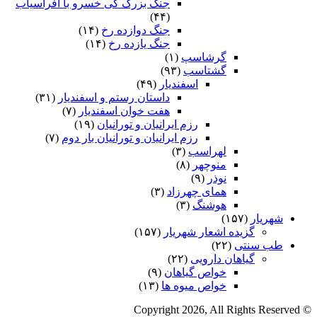
جنگ بزرگ کی خسرو با افراسیاب
(۴۴)
جنگ دوازده رخ
(۱۴)
جنگ یازده رخ
(۱۴)
گرشاسپ
(۱)
گشتاسب
(۹۳)
اسفندیار
(۴۹)
داستان رستم و اسفندیار
(۳۱)
هفت خوان اسفندیار
(۷)
رزم ایرانیان و تورانیان
(۱۹)
رزم ایرانیان و تورانیان بار دوم
(۷)
لهراسب
(۳)
منوچهر
(۸)
نوذر
(۹)
هماى چهرزاد
(۳)
هوشنگ
(۳)
شهریار
(۱۵۷)
گزیده اشعار شهریار
(۱۵۷)
طب سنتی
(۲۲)
گیاهان دارویی
(۲۲)
خواص گیاهان
(۹)
خواص میوه ها
(۱۳)
© Copyright 2026, All Rights Reserved