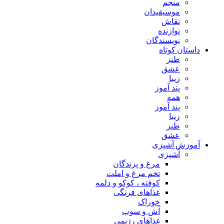
منجم
موسیقیدان
نقاش
نوازنده
نویسندگان
داستان کوتاه
طنز
عشق
زیبا
پند آموز
همه
پند آموز
زیبا
طنز
عشق
آموزش آشپزی
آشپزی
مرغ و پرندگان
تخم مرغ و املت
کوفته ، کوکو و دلمه
غذاهای فرنگی
خوراک
آش و سوپ
غذاهای رژیمی