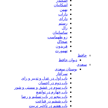
اسکندر
اشکانیان
بهمن
داراب
دارای
رستم
زال
ساسانیان
زو طهماسپ‏
ضحاک
فریدون
تهمورث
حافظ
دیوان حافظ
سعدی
بوستان سعدی
سرآغاز
باب اول در عدل و تدبیر و رای
باب دوم در احسان
باب سوم در عشق و مستی و شور
باب چهارم در تواضع
باب پنجم در باب تسلیم و رضا
باب ششم در قناعت
باب هفتم در تاءثیر تربیت