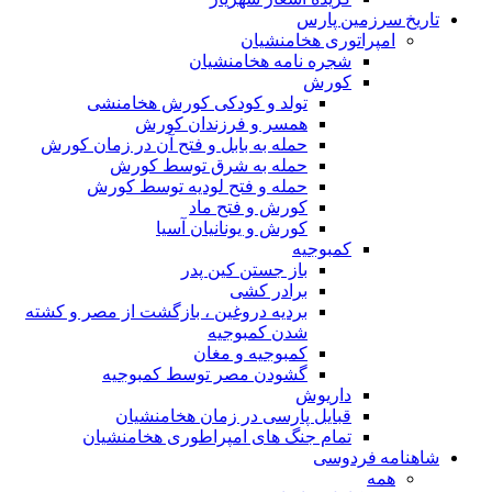
تاریخ سرزمین پارس
امپراتوری هخامنشیان
شجره نامه هخامنشیان
کورش
تولد و کودکی کورش هخامنشی
همسر و فرزندان کورش
حمله به بابل و فتح آن در زمان کورش
حمله به شرق توسط کورش
حمله و فتح لودیه توسط کورش
کورش و فتح ماد
کورش و یونانیان آسیا
کمبوجیه
باز جستن کین پدر
برادر کشی
بردیه دروغین ، بازگشت از مصر و کشته
شدن کمبوجیه
کمبوجیه و مغان
گشودن مصر توسط کمبوجیه
داریوش
قبایل پارسی در زمان هخامنشیان
تمام جنگ های امپراطوری هخامنشیان
شاهنامه فردوسی
همه