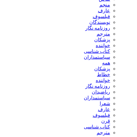
منجم
عارف
فیلسوف
نویسندگان
روزنامه نگار
مترجم
پزشکان
خواننده
کتاب شناسی
سیاستمداران
همه
پزشکان
خطاط
خواننده
روزنامه نگار
ریاضیدان
سیاستمداران
شعرا
عارف
فیلسوف
قرن
کتاب شناسی
مترجم