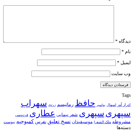
دیدگاه
*
نام
*
ایمیل
*
وب‌ سایت
Tags
حافظ
سهراب
رماتیسم
ادرار آور
اسهال
زردی
بواسیر
سپهری
سپهری
عطاری
شعر نیمایی
فردوسی
نسخ تعلیق
کمبوجیه
مشروطه
موسیقیدان
نقرس
یبوست
ملک الشعرا
دسته‌ها