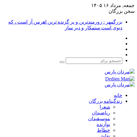
جمعه, مرداد ۱۶ ۱۴۰۵
سخن بزرگان
بزرگمهر : زورمندترین و پر گزنده ترین اهرمن آز است ، که
دیوی است ستمکار و دیر ساز
فیس
X
بوک
یوتیوب
اینستاگرام
جستجو
برای
خانه
زندگینامه بزرگان
شعرا
ریاضیدان
موسیقیدان
نوازنده
خطاط
نقاش