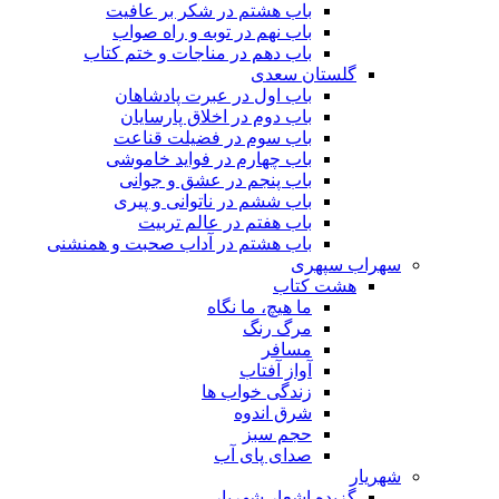
باب هشتم در شکر بر عافیت
باب نهم در توبه و راه صواب
باب دهم در مناجات و ختم کتاب
گلستان سعدی
باب اول در عبرت پادشاهان
باب دوم در اخلاق پارسایان
باب سوم در فضیلت قناعت
باب چهارم در فواید خاموشى
باب پنجم در عشق و جوانى
باب ششم در ناتوانى و پیرى
باب هفتم در عالم تربیت
باب هشتم در آداب صحبت و همنشنى
سهراب سپهری
هشت کتاب
ما هیچ، ما نگاه
مرگ رنگ
مسافر
آواز آفتاب
زندگی خواب ها
شرق اندوه
حجم سبز
صدای پای آب
شهریار
گزیده اشعار شهریار