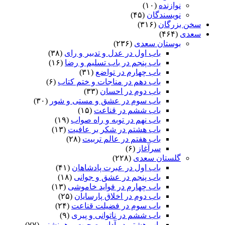
نوازنده
(۱۰)
نویسندگان
(۴۵)
سخن بزرگان
(۳۱۶)
سعدی
(۴۶۴)
بوستان سعدی
(۲۳۶)
باب اول در عدل و تدبیر و رای
(۳۸)
باب پنجم در باب تسلیم و رضا
(۱۶)
باب چهارم در تواضع
(۳۱)
باب دهم در مناجات و ختم کتاب
(۶)
باب دوم در احسان
(۳۳)
باب سوم در عشق و مستی و شور
(۳۰)
باب ششم در قناعت
(۱۵)
باب نهم در توبه و راه صواب
(۱۹)
باب هشتم در شکر بر عافیت
(۱۳)
باب هفتم در عالم تربیت
(۲۸)
سرآغاز
(۶)
گلستان سعدی
(۲۲۸)
باب اول در عبرت پادشاهان
(۴۱)
باب پنجم در عشق و جوانى
(۱۸)
باب چهارم در فواید خاموشى
(۱۳)
باب دوم در اخلاق پارسایان
(۲۵)
باب سوم در فضیلت قناعت
(۲۴)
باب ششم در ناتوانى و پیرى
(۹)
باب هشتم در آداب صحبت و همنشنى
(۷۷)