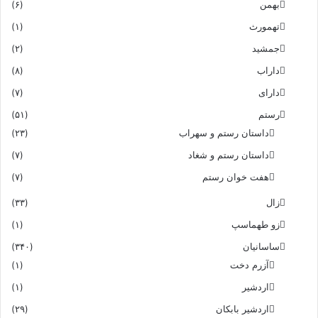
بهمن
(۶)
تهمورث
(۱)
جمشید
(۲)
داراب
(۸)
دارای
(۷)
رستم
(۵۱)
داستان رستم و سهراب
(۲۳)
داستان رستم و شغاد
(۷)
هفت خوان رستم‏
(۷)
زال
(۳۳)
زو طهماسپ‏
(۱)
ساسانیان
(۳۴۰)
آزرم دخت
(۱)
اردشیر
(۱)
اردشیر بابکان
(۲۹)