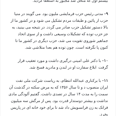
بیستم اول که منحل شد مجبور به استعفا گردید.
۹-
مدتی رئیس حزب فرمایشی ملیون بود. می گویند در منیا
حزب ار پائین و طبقات مردم تشکیل می شود و در کشور ما از
بالا دستور تشکیل حزب صادر می گردد. در نتیجه می بینید، به
جز حزب توده که تشکیلات وسیعی داشت و از سوی اتحاد
جماهیر شوروی تقویت می شد، حزب دیگری در کشور ما تا
کنون پا نگرفته است. چون توده هم بعدا متلاشی شد.
۱۰-
با دکتر علی امینی درگیری داشت و مورد تعقیب قرار
گرفت ابلاغ سفارت او در لندن و مادرید فسخ شد.
۱۱-
با برکناری عبدالله انتظام، به ریاست شرکت ملی نفت
ایران منصوب د و تا سال ۱۳۵۶ که به مرض سکته در گذشت آن
سمت را به مدت ۱۴ سال در تصدی داشت. گفتیم آلودگی مادی
نداشت و بیشتر دوستدار قدرت بود. پس از مرگش سه میلیون
فرانک به زن فرانسویش داد شد تا برای خود خانه ای در پاریس
بخرد.