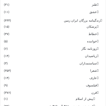
طنز
(۳۱)
عشق
(۱۱)
زندگینامه بزرگان ایران زمین
(۴۳۳)
پزشکان
(۱۵)
خطاط
(۳۷)
خواننده
(۵)
روزنامه نگار
(۶)
ریاضیدان
(۱۴)
سیاستمداران
(۳)
شعرا
(۳۵۳)
عارف
(۱۴)
فیلسوف
(۹)
قرن
(۳۷۶)
پیش از اسلام
(۱)
قرن پنجم هجری – ۳۸۸ الی ۴۸۵ شمسی
(۲۹)