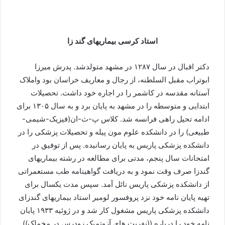
استاد کرسی بیماریهای گند زا
دکتر اقبال در سال ۱۲۸۷ در مشهد متولدشد. پدرش میرزا
ابوتراب مقبل السلطنه، از رجال و معاریف خراسان بود واملاک
آستانه مقدسه در کاشمر را در اجاره خود داشت. تحصیلات
ابتدایی و متوسطه را در مشهد به پایان برد و به سال ۱۳۰۵ برای
ادامه تحیل راهی فرانسه شد. کلاس پ-ث-ان(فیزیک-شیمی-
طبیعی) را در دانشکده علوم مون پیله و تحصیلات پزشکی را در
دانشکده پزشکی پاریس به پایان رسانیده. پس از توفیق در
امتحانات سال پنجم، مدتی برای مطالعه در رشته بیماریهای
گندزا صرف وقت نمود و به دریافت گواهینامه طب مستعمراتی
از دانشکده پزشکی پاریس نائل آمد. سپس مدت یکسال برای
تهیه پایان نامه خود نزد پروفسور لومیر استاد بیماریهای گندزای
دانشکده پزشکی پاریس مشغول کار شد و در ژوئیه ۱۹۳۳ پایان
نامه خود را درباره ((نفریت های آزوتمیک زودرس در مخملک))