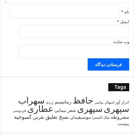
نام
*
ایمیل
*
وب‌ سایت
Tags
حافظ
سهراب
رماتیسم
ادرار آور
اسهال
زردی
بواسیر
سپهری
سپهری
عطاری
شعر نیمایی
فردوسی
نسخ تعلیق
کمبوجیه
مشروطه
موسیقیدان
نقرس
ملک الشعرا
یبوست