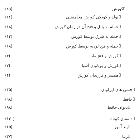
کورش
(۸۹)
تولد و کودکی کورش هخامنشی
(۱۶)
حمله به بابل و فتح آن در زمان کورش
(۱۸)
حمله به شرق توسط کورش
(۱۴)
حمله و فتح لودیه توسط کورش
(۱۸)
کورش و فتح ماد
(۴)
کورش و یونانیان آسیا
(۷)
همسر و فرزندان کورش
(۴)
جشن های ایرانیان
(۴۵)
حافظ
(۹۸)
دیوان حافظ
(۹۸)
داستان کوتاه
(۱۳۰)
پند آموز
(۶۵)
زیبا
(۳۷)