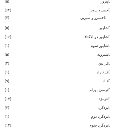
پیروز
(۵)
خسرو پرویز
(۶۴)
خسرو و شیرین
(۴)
شاپور
(۵)
شاپور ذو الاکتاف
(۱۶)
شاپور سوم‏
(۱)
شیرویه
(۵)
فرایین
(۲)
فرخ زاد
(۱)
قباد
(۹)
نرسئ بهرام‏
(۱)
هرمزد
(۱۳)
یزدگرد
(۳)
یزدگرد دوم
(۱)
یزدگرد سوم
(۱۴)