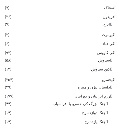
ضحاک
(۷)
فریدون
(۲۶)
ایرج
(۷)
کیومرث
(۲)
کی قباد
(۶)
کی کاووس
(۹۳)
سیاوش
(۵۸)
کین سیاوش
(۱۳)
کیخسرو
(۲۵۴)
داستان بیژن و منیژه
(۲۹)
رزم ایرانیان و تورانیان
(۱۷۷)
جنگ بزرگ کی خسرو با افراسیاب
(۴۴)
جنگ دوازده رخ
(۱۴)
جنگ یازده رخ
(۱۴)