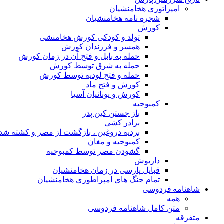
امپراتوری هخامنشیان
شجره نامه هخامنشیان
کورش
تولد و کودکی کورش هخامنشی
همسر و فرزندان کورش
حمله به بابل و فتح آن در زمان کورش
حمله به شرق توسط کورش
حمله و فتح لودیه توسط کورش
کورش و فتح ماد
کورش و یونانیان آسیا
کمبوجیه
باز جستن کین پدر
برادر کشی
بردیه دروغین ، بازگشت از مصر و کشته شد
کمبوجیه و مغان
گشودن مصر توسط کمبوجیه
داریوش
قبایل پارسی در زمان هخامنشیان
تمام جنگ های امپراطوری هخامنشیان
شاهنامه فردوسی
همه
متن کامل شاهنامه فردوسی
متفرقه