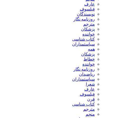
عارف
فیلسوف
نویسندگان
روزنامه نگار
مترجم
پزشکان
خواننده
کتاب شناسی
سیاستمداران
همه
پزشکان
خطاط
خواننده
روزنامه نگار
ریاضیدان
سیاستمداران
شعرا
عارف
فیلسوف
قرن
کتاب شناسی
مترجم
منجم