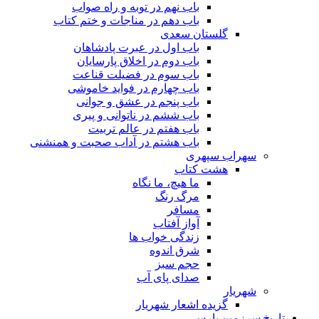
باب نهم در توبه و راه صواب
باب دهم در مناجات و ختم کتاب
گلستان سعدی
باب اول در عبرت پادشاهان
باب دوم در اخلاق پارسایان
باب سوم در فضیلت قناعت
باب چهارم در فواید خاموشى
باب پنجم در عشق و جوانى
باب ششم در ناتوانى و پیرى
باب هفتم در عالم تربیت
باب هشتم در آداب صحبت و همنشنى
سهراب سپهری
هشت کتاب
ما هیچ، ما نگاه
مرگ رنگ
مسافر
آواز آفتاب
زندگی خواب ها
شرق اندوه
حجم سبز
صدای پای آب
شهریار
گزیده اشعار شهریار
تاریخ سرزمین پارس