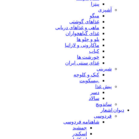
پیتزا
آشپزی
میگو
غذاهای گوشتی
ماهی و غذاهای دریایی
غذای گیاهخواران
پلو و چلو ها
ماکارونی و لازانیا
کباب
خورشت ها
غذای سنتی ایران
شیرینی
کیک و کلوچه
.بیسکویت
پیش غذا
دسر
سالاد
ساندویچ
دیوان اشعار
فردوسی
شاهنامه فردوسی
جمشید
اسکندر