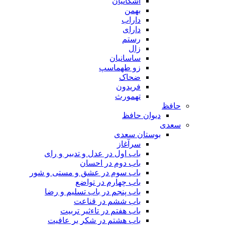
اشکانیان
بهمن
داراب
دارای
رستم
زال
ساسانیان
زو طهماسپ‏
ضحاک
فریدون
تهمورث
حافظ
دیوان حافظ
سعدی
بوستان سعدی
سرآغاز
باب اول در عدل و تدبیر و رای
باب دوم در احسان
باب سوم در عشق و مستی و شور
باب چهارم در تواضع
باب پنجم در باب تسلیم و رضا
باب ششم در قناعت
باب هفتم در تاءثیر تربیت
باب هشتم در شکر بر عافیت