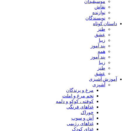
موسیقیدان
نقاش
نوازنده
نویسندگان
داستان کوتاه
طنز
عشق
زیبا
پند آموز
همه
پند آموز
زیبا
طنز
عشق
آموزش آشپزی
آشپزی
مرغ و پرندگان
تخم مرغ و املت
کوفته ، کوکو و دلمه
غذاهای فرنگی
خوراک
آش و سوپ
غذاهای رژیمی
غذای کودک