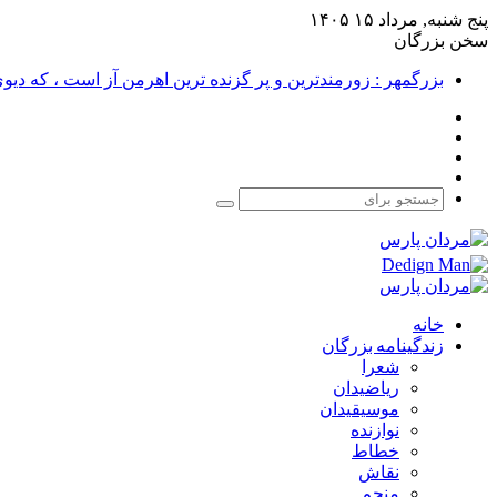
پنج شنبه, مرداد ۱۵ ۱۴۰۵
سخن بزرگان
بزرگمهر : زورمندترین و پر گزنده ترین اهرمن آز است ، که دی
فیس
X
بوک
یوتیوب
اینستاگرام
جستجو
برای
خانه
زندگینامه بزرگان
شعرا
ریاضیدان
موسیقیدان
نوازنده
خطاط
نقاش
منجم