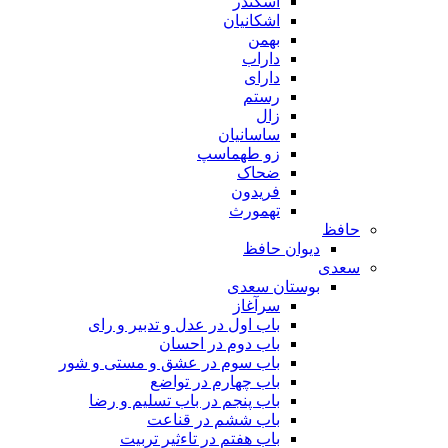
اسکندر
اشکانیان
بهمن
داراب
دارای
رستم
زال
ساسانیان
زو طهماسپ‏
ضحاک
فریدون
تهمورث
حافظ
دیوان حافظ
سعدی
بوستان سعدی
سرآغاز
باب اول در عدل و تدبیر و رای
باب دوم در احسان
باب سوم در عشق و مستی و شور
باب چهارم در تواضع
باب پنجم در باب تسلیم و رضا
باب ششم در قناعت
باب هفتم در تاءثیر تربیت