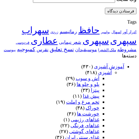
Tags
حافظ
سهراب
رماتیسم
ادرار آور
اسهال
زردی
بواسیر
سپهری
سپهری
عطاری
شعر نیمایی
فردوسی
نسخ تعلیق
کمبوجیه
مشروطه
موسیقیدان
نقرس
یبوست
ملک الشعرا
دسته‌ها
آموزش آشپزی
(۴۳۰)
آشپزی
(۴۱۸)
آش و سوپ
(۲۹)
پلو و چلو ها
(۳۶)
پیتزا
(۳۳)
پیش غذا
(۱۱)
تخم مرغ و املت
(۱۹)
خوراک
(۳۸)
خورشت ها
(۳۶)
غذاهای رژیمی
(۱)
غذاهای فرنگی
(۲۲)
غذاهای گوشتی
(۲۷)
غذای سنتی ایران
(۳۶)