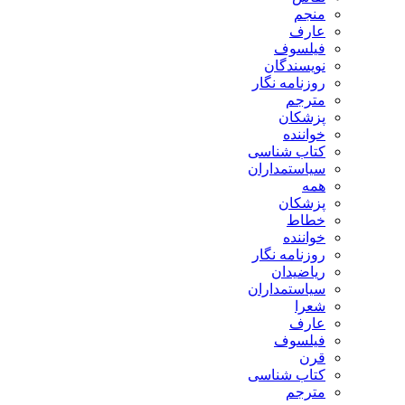
منجم
عارف
فیلسوف
نویسندگان
روزنامه نگار
مترجم
پزشکان
خواننده
کتاب شناسی
سیاستمداران
همه
پزشکان
خطاط
خواننده
روزنامه نگار
ریاضیدان
سیاستمداران
شعرا
عارف
فیلسوف
قرن
کتاب شناسی
مترجم