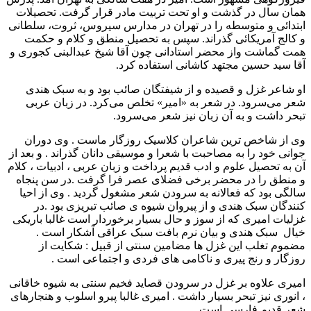
همان سال در گذشت و او تحت تربیت مادر قرار گرفت. تحصیلات
ابتدائی و متوسطه را در تهران در مدارس سیروس، ثروت، سلطانی
و کالج آمریکائی گذراند. سپس به تحصیل منطق و کلام و حکمت
همت گماشت واز محضر استادانی چون آقا شیخ عبدالبنی کجوری و
آقا سید حسین مجتهد کاشانی استفاده کرد.
او شاعر غزل و قصیده و از شیفتگان صائب بود و به سبک هندی
شعر می‌سرود. در شعر به «امیر» تخلص می‌کرد. در زبان عربی
تبحر داشت و به آن زبان نیز شعر می‌سرود.
وی از شاخص ترین شاعران کلاسیک روزگار ماست . وی دوران
جوانی خود را به مصاحبت با شعرا و موسیقی دانان گذراند . و بعد از
آن به تحصیل علوم و ادب قدیم پرداخت و زبان عربی ، ادبیات ، کلام
و منطق را در محضر برخی فضلای عصر فرا گرفت .در سن پنجاه
سالگی بود که فعالانه به سرودن شعر مشغول گردید . وی از احیا
کنندگان سبک هندی و از پیروان شیوه ی صائب تبریزی بود .در
غزلیات امیری که از سوز و حال بسیار برخوردار است غالبا باریکی
خیال سبک هندی و بیان نرم بافت سبک عراقی آشکار است .
مضموم تغلب این غزل ها مضامین سنتی از قبیل : شکایت از
روزگار و رنج پیری و ناکامی های فردی و اجتماعی است .
امیری علاوه بر غزل در سرودن قصاید فخیم سنتی به شیوه خاقانی
، انوری نیز تبحر بسیار داشت . امیری غالبا پیرو اسلوب و هنجارهای
شعر قدیم فارسی است .