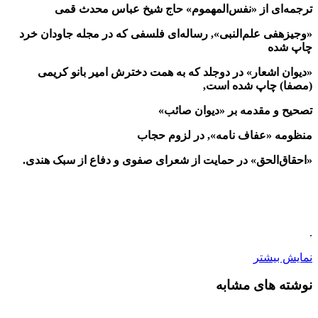
ترجمه‌ای از «نفس‌المهموم» حاج شیخ عباس محدث قمی
«وجیزهفی علم‌النبی», رساله‌ای فلسفی که در مجله جاودان خرد
چاپ شده
«دیوان اشعار» در دوجلد که به همت دخترش امیر بانو کریمی
(مصفا) چاپ شده است,
تصحیح و مقدمه بر «دیوان صائب»
منظومه «عفاف نامه», در لزوم حجاب
«احقاق‌الحق» در حمایت از شعرای صفوی و دفاع از سبک هندی.
.
نمایش بیشتر
نوشته های مشابه