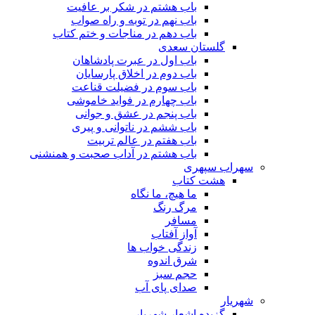
باب هشتم در شکر بر عافیت
باب نهم در توبه و راه صواب
باب دهم در مناجات و ختم کتاب
گلستان سعدی
باب اول در عبرت پادشاهان
باب دوم در اخلاق پارسایان
باب سوم در فضیلت قناعت
باب چهارم در فواید خاموشى
باب پنجم در عشق و جوانى
باب ششم در ناتوانى و پیرى
باب هفتم در عالم تربیت
باب هشتم در آداب صحبت و همنشنى
سهراب سپهری
هشت کتاب
ما هیچ، ما نگاه
مرگ رنگ
مسافر
آواز آفتاب
زندگی خواب ها
شرق اندوه
حجم سبز
صدای پای آب
شهریار
گزیده اشعار شهریار