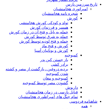
تاریخ سرزمین پارس
امپراتوری هخامنشیان
شجره نامه هخامنشیان
کورش
تولد و کودکی کورش هخامنشی
همسر و فرزندان کورش
حمله به بابل و فتح آن در زمان کورش
حمله به شرق توسط کورش
حمله و فتح لودیه توسط کورش
کورش و فتح ماد
کورش و یونانیان آسیا
کمبوجیه
باز جستن کین پدر
برادر کشی
بردیه دروغین ، بازگشت از مصر و کشته
شدن کمبوجیه
کمبوجیه و مغان
گشودن مصر توسط کمبوجیه
داریوش
قبایل پارسی در زمان هخامنشیان
تمام جنگ های امپراطوری هخامنشیان
شاهنامه فردوسی
همه