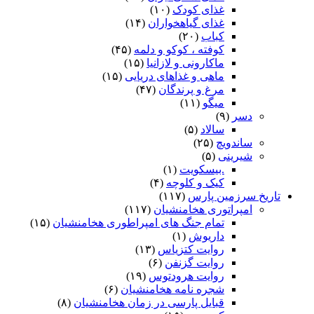
غذای کودک
(۱۰)
غذای گیاهخواران
(۱۴)
کباب
(۲۰)
کوفته ، کوکو و دلمه
(۴۵)
ماکارونی و لازانیا
(۱۵)
ماهی و غذاهای دریایی
(۱۵)
مرغ و پرندگان
(۴۷)
میگو
(۱۱)
دسر
(۹)
سالاد
(۵)
ساندویچ
(۲۵)
شیرینی
(۵)
.بیسکویت
(۱)
کیک و کلوچه
(۴)
تاریخ سرزمین پارس
(۱۱۷)
امپراتوری هخامنشیان
(۱۱۷)
تمام جنگ های امپراطوری هخامنشیان
(۱۵)
داریوش
(۱)
روایت کتزیاس
(۱۳)
روایت گزنفن
(۶)
روایت هرودتوس
(۱۹)
شجره نامه هخامنشیان
(۶)
قبایل پارسی در زمان هخامنشیان
(۸)