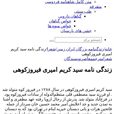
متن کامل شاهنامه فردوسی
متفرقه
طب سنتی
گیاهان دارویی
خواص گیاهان
خواص میوه ها
جشن های پارسیان
جستجو
برای
خانه
/
زندگینامه بزرگان ایران زمین
/
شعرا
/
زندگی نامه سید کریم
امیری فیروزکوهی
شعرا
مترجم
معاصر
نویسندگان
زندگی نامه سید کریم امیری فیروزکوهی
سید کریم امیری فیروزکوهی در سال ۱۲۸۸ در فیروز کوه متولد شد
. او فرزند سید مصطفی قلی منتظم‌الدوله از سادات فیروزکوه بود.
در فرح‌آباد متولد شد. پدرش از رجال اروپا رفته عهد مظفری و آشنا
به تمدن جدید و جد اعلایش امیر محمد حسین خان سردار از جمله
فاتحین هرات و بانی دبستان خیریه ایتام در تهران بود که به دبستان
فیروزکوهی مشهور است. امیر در هفت سالگی به تهران آمد. پدرش