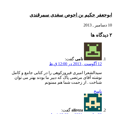
ابوجعفر حکیم بن احوص سغدی سمرقندی
10 دسامبر , 2013
‫۲ دیدگاه ها
نامی
گفت:
12 آگوست , 2013 در 12:00 ق.ظ
سیدالشعرا امیری فیروزکوهی را در کتابی جامع و کامل
نوشته آقای مرتضی پاک که دبیر ما بودند بهتر می توان
شناخت . از زحمت شما هم ممنونم
پاسخ
alireza
گفت: