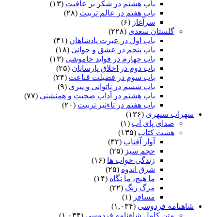
باب هشتم در شکر بر عافیت
(۱۳)
باب هفتم در عالم تربیت
(۲۸)
سرآغاز
(۶)
گلستان سعدی
(۲۲۸)
باب اول در عبرت پادشاهان
(۴۱)
باب پنجم در عشق و جوانى
(۱۸)
باب چهارم در فواید خاموشى
(۱۳)
باب دوم در اخلاق پارسایان
(۲۵)
باب سوم در فضیلت قناعت
(۲۴)
باب ششم در ناتوانى و پیرى
(۹)
باب هشتم در آداب صحبت و همنشنى
(۷۷)
باب هفتم در تاءثیر تربیت
(۲۰)
سهراب سپهری
(۱۳۶)
صدای پای آب
(۱)
هشت کتاب
(۱۳۵)
آواز آفتاب
(۳۲)
حجم سبز
(۲۵)
زندگی خواب ها
(۱۶)
شرق اندوه
(۲۵)
ما هیچ، ما نگاه
(۱۴)
مرگ رنگ
(۲۲)
مسافر
(۱)
شاهنامه فردوسی
(۱,۰۳۴)
متن کامل شاهنامه فردوسی
(۱,۰۳۴)