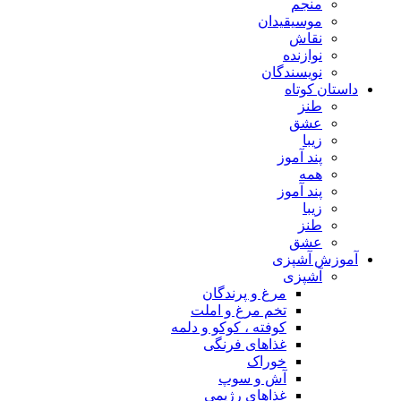
منجم
موسیقیدان
نقاش
نوازنده
نویسندگان
داستان کوتاه
طنز
عشق
زیبا
پند آموز
همه
پند آموز
زیبا
طنز
عشق
آموزش آشپزی
آشپزی
مرغ و پرندگان
تخم مرغ و املت
کوفته ، کوکو و دلمه
غذاهای فرنگی
خوراک
آش و سوپ
غذاهای رژیمی