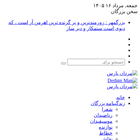
جمعه, مرداد ۱۶ ۱۴۰۵
سخن بزرگان
بزرگمهر : زورمندترین و پر گزنده ترین اهرمن آز است ، که
دیوی است ستمکار و دیر ساز
فیس
X
بوک
یوتیوب
اینستاگرام
جستجو
برای
خانه
زندگینامه بزرگان
شعرا
ریاضیدان
موسیقیدان
نوازنده
خطاط
نقاش