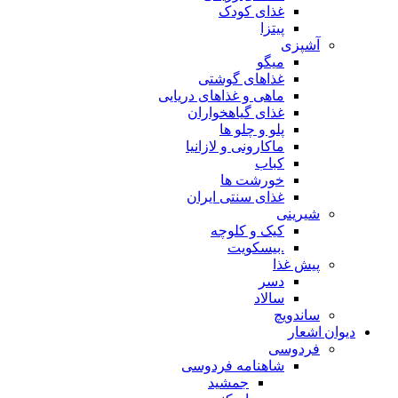
غذای کودک
پیتزا
آشپزی
میگو
غذاهای گوشتی
ماهی و غذاهای دریایی
غذای گیاهخواران
پلو و چلو ها
ماکارونی و لازانیا
کباب
خورشت ها
غذای سنتی ایران
شیرینی
کیک و کلوچه
.بیسکویت
پیش غذا
دسر
سالاد
ساندویچ
دیوان اشعار
فردوسی
شاهنامه فردوسی
جمشید